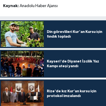
Kaynak:
Anadolu Haber Ajansı
Karaman Müftülüğü
Kars Müftülüğü
Kastamonu Müftülüğü
Din görevlileri Kur'an Kursu için
fındık topladı
Kayseri Müftülüğü
Kilis Müftülüğü
Kayseri'de Diyanet İzcilik Yaz
Kampı ateşi yandı
Kırıkkale Müftülüğü
Kırklareli Müftülüğü
Rize’de kız Kur’an kursu için
Kırşehir Müftülüğü
protokol imzalandı
Kocaeli Müftülüğü