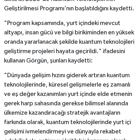
Diyarbakır Müftülüğü
İhtida Haberleri
Geliştirilmesi Programı'nın başlatıldığını kaydetti.
Düzce Müftülüğü
YAŞAM
"Program kapsamında, yurt içindeki mevcut
altyapı, insan gücü ve bilgi birikiminden en yüksek
Edirne Müftülüğü
oranda yararlanacak şekilde kuantum teknolojileri
Elazığ Müftülüğü
geliştirme projeleri hayata geçirildi." ifadesini
kullanan Görgün, şunları kaydetti:
Erzincan Müftülüğü
"Dünyada gelişim hızını giderek artıran kuantum
Erzurum Müftülüğü
teknolojilerinde, küresel gelişmelerle eş zamanlı
ve eş değer kazanımları yurt içinde elde etmenin
Eskişehir Müftülüğü
gerek harp sahasında gerekse bilimsel alanında
ülkemize kazandıracağı stratejik avantajların
Gaziantep Müftülüğü
farkında olarak, kuantum teknolojilerinde yurt içi
Giresun Müftülüğü
gelişimi ivmelendirmeyi ve dünyayla rekabet