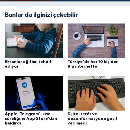
Konya Müftülüğü
Bunlar da ilginizi çekebilir
Kütahya Müftülüğü
Malatya Müftülüğü
Manisa Müftülüğü
Ekranlar eğitimi tehdit
Türkiye'de her 10 kişiden
ediyor
9'u internette
Mardin Müftülüğü
Mersin Müftülüğü
Muğla Müftülüğü
Apple, Telegram’ı kısa
Dijital terör ve
Muş Müftülüğü
süreliğine App Store’dan
dezenformasyona geçit
kaldırdı
verilmedi
Nevşehir Müftülüğü