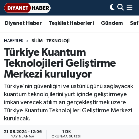
Diyanet Haber
Teşkilat Haberleri
Gündem
Saf
Diyanet Haber
Adana Müftülüğü
Bir Ayet
Aile Dergisi
İmam Hatip Okulları
Başmakale
Hadis-i Şerifler
Nöbetçi Eczaneler
Teşkilat Haberleri
Adıyaman Müftülüğü
Bir Hikaye
Aylık Dergi
Hayat Okumaları
Hava Durumu
HABERLER
BİLİM - TEKNOLOJİ
Türkiye Kuantum
Afyonkarahisar Müftülüğü
Gündem
Biyografiler
Ankara Namaz Vakitleri
Teknolojileri Geliştirme
Ağrı Müftülüğü
#Keşfet
Dini kavramlar
Trafik Durumu
Merkezi kuruluyor
Türkiye'nin güvenliğini ve üstünlüğünü sağlayacak
Aksaray Müftülüğü
Diyanet Bilgi
Basında Bugün
Süper Lig Puan Durumu ve Fikstür
kuantum teknolojilerini yurt içinde geliştirmeye
imkan verecek atılımları gerçekleştirmek üzere
Amasya Müftülüğü
Diyanet Takvimi
DİYANET eKİTAP
Tüm Manşetler
Türkiye Kuantum Teknolojileri Geliştirme Merkezi
kurulacak.
Ankara Müftülüğü
Dualar
Diyanet Dergi
Son Dakika Haberleri
21.08.2024 - 12:06
1 DK
Antalya Müftülüğü
Hadislerle İslam
TDV
Haber Arşivi
YAYINLANMA
OKUNMA SÜRESI