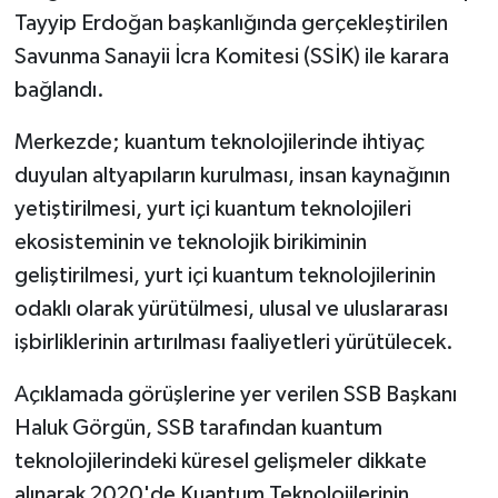
Tayyip Erdoğan başkanlığında gerçekleştirilen
Bitlis Müftülüğü
Sağlık
Savunma Sanayii İcra Komitesi (SSİK) ile karara
bağlandı.
Bolu Müftülüğü
Makaleler
Merkezde; kuantum teknolojilerinde ihtiyaç
Burdur Müftülüğü
Ekonomi
duyulan altyapıların kurulması, insan kaynağının
yetiştirilmesi, yurt içi kuantum teknolojileri
Bursa Müftülüğü
Duyurular
ekosisteminin ve teknolojik birikiminin
geliştirilmesi, yurt içi kuantum teknolojilerinin
Çanakkale Müftülüğü
Podcast
odaklı olarak yürütülmesi, ulusal ve uluslararası
Çankırı Müftülüğü
Bilim, Teknoloji
işbirliklerinin artırılması faaliyetleri yürütülecek.
Çorum Müftülüğü
Biyografiler
Açıklamada görüşlerine yer verilen SSB Başkanı
Haluk Görgün, SSB tarafından kuantum
Denizli Müftülüğü
Diyanet TV
teknolojilerindeki küresel gelişmeler dikkate
alınarak 2020'de Kuantum Teknolojilerinin