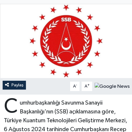
Ardahan Müftülüğü
Kudüs
Hutbeler
Artvin Müftülüğü
Kurban
DİYANET AKADEMİ
Aydın Müftülüğü
Mukabele
DİYANET GENÇLİK
Balıkesir Müftülüğü
Peygamberimizin Hayatı
DİYANET RADYO/TV
Bartın Müftülüğü
Ramazan
DEPREM
Paylaş
Batman Müftülüğü
Sahabeler
Dünya
-
+
A
A
C
Bayburt Müftülüğü
Zekat
Eğitim
umhurbaşkanlığı Savunma Sanayii
Başkanlığı'nın (SSB) açıklamasına göre,
Bilecik Müftülüğü
Kültür-Sanat
Türkiye Kuantum Teknolojileri Geliştirme Merkezi,
6 Ağustos 2024 tarihinde Cumhurbaşkanı Recep
Bingöl Müftülüğü
Aile