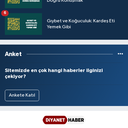
Doğru Konuşmak
6
Gıybet ve Koğuculuk: Kardeş Eti
Yemek Gibi
Anket
Sitemizde en çok hangi haberler ilginizi
çekiyor?
Ankete Katıl