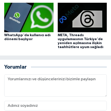
Niğde Müftülüğü
Ordu Müftülüğü
WhatsApp'da kullanıcı adı
META, Threads
Osmaniye Müftülüğü
dönemi başlıyor
uygulamasının Türkiye'de
yeniden açılmasına ilişkin
taahhütlere uyum sağladı
Rize Müftülüğü
Sakarya Müftülüğü
Yorumlar
Samsun Müftülüğü
Siirt Müftülüğü
Sinop Müftülüğü