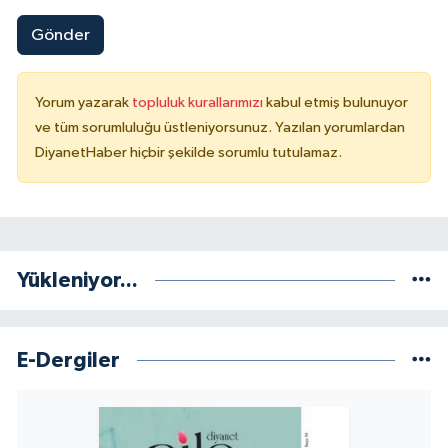
Sivas Müftülüğü
Gönder
Şanlıurfa Müftülüğü
Yorum yazarak
topluluk kurallarımızı
kabul etmiş bulunuyor
Şırnak Müftülüğü
ve tüm sorumluluğu üstleniyorsunuz. Yazılan yorumlardan
DiyanetHaber hiçbir şekilde sorumlu tutulamaz.
Tekirdağ Müftülüğü
Tokat Müftülüğü
Trabzon Müftülüğü
Yükleniyor...
Tunceli Müftülüğü
E-Dergiler
Uşak Müftülüğü
Van Müftülüğü