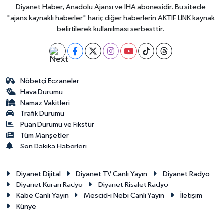
Diyanet Haber, Anadolu Ajansı ve İHA abonesidir. Bu sitede
"ajans kaynaklı haberler" hariç diğer haberlerin AKTİF LİNK kaynak
belirtilerek kullanılması serbesttir.
Nöbetçi Eczaneler
Hava Durumu
Namaz Vakitleri
Trafik Durumu
Puan Durumu ve Fikstür
Tüm Manşetler
Son Dakika Haberleri
Diyanet Dijital
Diyanet TV Canlı Yayın
Diyanet Radyo
Diyanet Kuran Radyo
Diyanet Risalet Radyo
Kabe Canlı Yayın
Mescid-i Nebi Canlı Yayın
İletişim
Künye