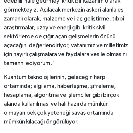
edebilir hale getirmeyi kritik bir kazanım olarak
Gümüşhane Müftülüğü
görmekteyiz. Açılacak merkezin askeri alanla eş
zamanlı olarak, malzeme ve ilaç geliştirme, tıbbi
Hakkari Müftülüğü
araştırmalar, uzay ve enerji gibi kritik sivil
Hatay Müftülüğü
sektörlerde de çığır açan gelişmelerin önünü
açacağını değerlendiriyor, vatanımız ve milletimiz
Iğdır Müftülüğü
için hayırlı çalışmalara ve faydalara vesile olmasını
temenni ediyorum."
Isparta Müftülüğü
Kuantum teknolojilerinin, geleceğin harp
İstanbul Müftülüğü
ortamında; algılama, haberleşme, şifreleme,
hesaplama, algoritma ve işlemciler gibi birçok
İzmir Müftülüğü
alanda kullanılması ve hali hazırda mümkün
Kahramanmaraş Müftülüğü
olmayan pek çok yeteneği savaş ortamında
mümkün kılacağı öngörülüyor.
Karabük Müftülüğü