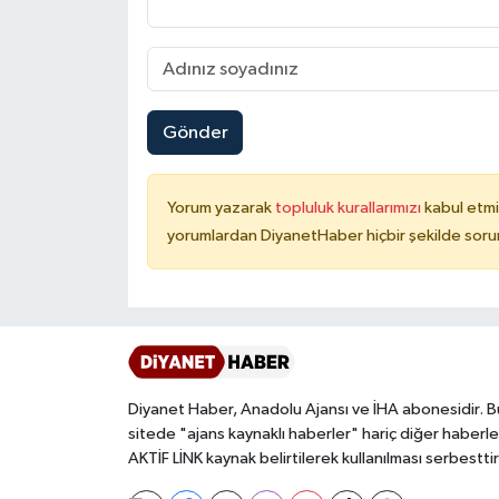
Karaman Müftülüğü
Kars Müftülüğü
Gönder
Kastamonu Müftülüğü
Kayseri Müftülüğü
Yorum yazarak
topluluk kurallarımızı
kabul etmi
yorumlardan DiyanetHaber hiçbir şekilde soru
Kilis Müftülüğü
Kırıkkale Müftülüğü
Kırklareli Müftülüğü
Diyanet Haber, Anadolu Ajansı ve İHA abonesidir. B
Kırşehir Müftülüğü
sitede "ajans kaynaklı haberler" hariç diğer haberle
AKTİF LİNK kaynak belirtilerek kullanılması serbesttir
Kocaeli Müftülüğü