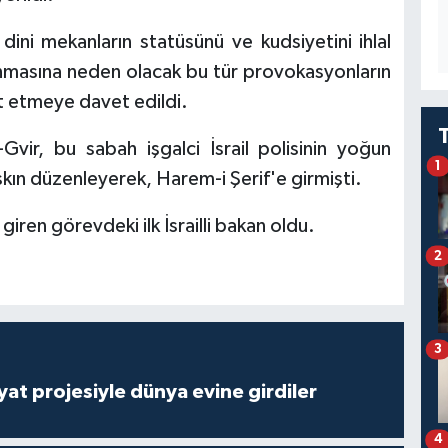
 dini mekanların statüsünü ve kudsiyetini ihlal
nmasına neden olacak bu tür provokasyonların
t etmeye davet edildi.
Gvir, bu sabah işgalci İsrail polisinin yoğun
1
kın düzenleyerek, Harem-i Şerif'e girmişti.
giren görevdeki ilk İsrailli bakan oldu.
2
3
ayat projesiyle dünya evine girdiler
4