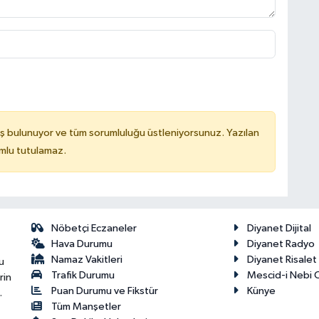
ş bulunuyor ve tüm sorumluluğu üstleniyorsunuz. Yazılan
mlu tutulamaz.
Nöbetçi Eczaneler
Diyanet Dijital
Hava Durumu
Diyanet Radyo
Namaz Vakitleri
Diyanet Risale
u
Trafik Durumu
Mescid-i Nebi C
rin
Puan Durumu ve Fikstür
Künye
.
Tüm Manşetler