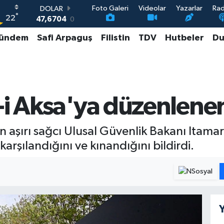
Foto Galeri
Videolar
Yazarlar
Ra
DOLAR
°
22
47,6704
0
EURO
ündem
Safi Arpaguş
Filistin
TDV
Hutbeler
Du
55,0406
-0.08
STERLİN
64,2143
0
GRAM ALTIN
6500.87
0.12
BİST100
-i Aksa'ya düzenlenen
13.799
70
il'in aşırı sağcı Ulusal Güvenlik Bakanı Itam
arşılandığını ve kınandığını bildirdi.
Y