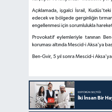
Açıklamada, işgalci İsrail, Kudüs'teki
Bitlis Müftülüğü
Sağlık
edecek ve bölgede gerginliğin tırma
Bolu Müftülüğü
Makaleler
engellenmesi için sorumlulukla hareke
Provokatif eylemleriyle tanınan Ben-
Burdur Müftülüğü
Ekonomi
koruması altında Mescid-i Aksa'ya bas
Bursa Müftülüğü
Duyurular
Ben-Gvir, 5 yıl sonra Mescid-i Aksa'ya 
Çanakkale Müftülüğü
Podcast
Çankırı Müftülüğü
Bilim, Teknoloji
Çorum Müftülüğü
Biyografiler
EDITÖRÜN SEÇTIĞI
İki İnsan Bir H
Denizli Müftülüğü
Diyanet TV