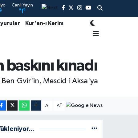
dyo
Canlı Yayın
yurular
Kur'an-ı Kerim
 baskını kınadı
ar Ben-Gvir'in, Mescid-i Aksa'ya
-
+
A
A
ükleniyor...