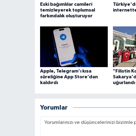
Eski bağımlılar camileri
Türkiye'd
Gümüşhane Müftülüğü
temizleyerek toplumsal
internett
farkındalık oluşturuyor
Hakkari Müftülüğü
Hatay Müftülüğü
Iğdır Müftülüğü
Isparta Müftülüğü
Apple, Telegram’ı kısa
"Filistin 
süreliğine App Store’dan
Sakarya'd
İstanbul Müftülüğü
kaldırdı
uğurlandı
İzmir Müftülüğü
Yorumlar
Kahramanmaraş Müftülüğü
Karabük Müftülüğü