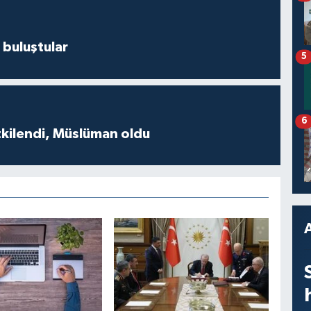
 buluştular
5
6
tkilendi, Müslüman oldu