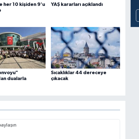
e her 10 kişiden 9'u
YAŞ kararları açıklandı
e
Konvoyu"
Sıcaklıklar 44 dereceye
an dualarla
çıkacak