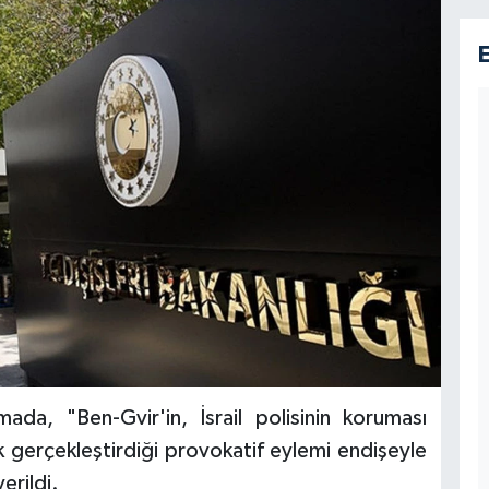
amada, "Ben-Gvir'in, İsrail polisinin koruması
k gerçekleştirdiği provokatif eylemi endişeyle
erildi.