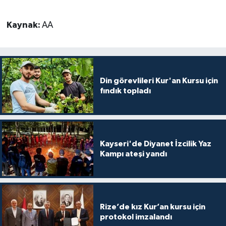
Kaynak:
AA
Din görevlileri Kur'an Kursu için
fındık topladı
Kayseri'de Diyanet İzcilik Yaz
Kampı ateşi yandı
Rize’de kız Kur’an kursu için
protokol imzalandı