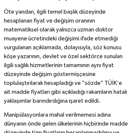
Sivas Müftülüğü
Öte yandan, ilgili temel başlık düzeyinde
Şanlıurfa Müftülüğü
hesaplanan fiyat ve değişim oranının
matematiksel olarak yalnızca uzman doktor
Şırnak Müftülüğü
muayene ücretindeki değişimi ifade etmediği
vurgulanan açıklamada, dolayısıyla, söz konusu
Tekirdağ Müftülüğü
köşe yazarının, devlet ve özel sektörce sunulan
Tokat Müftülüğü
ilgili sağlık hizmetlerinin tamamının aynı fiyat
düzeyinde değişim göstermişçesine
Trabzon Müftülüğü
toplulaştırılarak hesapladığı ve "sözde" TÜİK'e
ait madde fiyatları gibi açıkladığı rakamların hatalı
Tunceli Müftülüğü
yaklaşımlar barındırdığına işaret edildi.
Uşak Müftülüğü
Manipülasyonlara mahal verilmemesi adına
dünyanın önde gelen ülkelerinin hiçbirinde madde
Van Müftülüğü
düzeyinde tüm fiyatların hesaplanmadığına ve