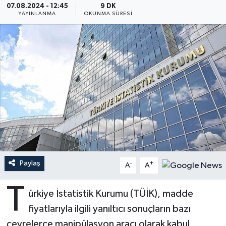
07.08.2024 - 12:45
9 DK
YAYINLANMA
OKUNMA SÜRESI
Ardahan Müftülüğü
Kudüs
Hutbeler
Artvin Müftülüğü
Kurban
DİYANET AKADEMİ
Aydın Müftülüğü
Mukabele
DİYANET GENÇLİK
Balıkesir Müftülüğü
Peygamberimizin Hayatı
DİYANET RADYO/TV
Bartın Müftülüğü
Ramazan
DEPREM
Batman Müftülüğü
Sahabeler
Dünya
Paylaş
-
+
A
A
Bayburt Müftülüğü
Zekat
Eğitim
T
ürkiye İstatistik Kurumu (TÜİK), madde
Bilecik Müftülüğü
Kültür-Sanat
fiyatlarıyla ilgili yanıltıcı sonuçların bazı
çevrelerce manipülasyon aracı olarak kabul
Bingöl Müftülüğü
Aile