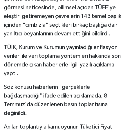
görmesi neticesinde, bilimsel açıdan TÜFE'ye
Bitlis Müftülüğü
Sağlık
eleştiri getiremeyen çevrelerin 143 temel başlık
içinden "cımbızla" seçtikleri birkaç başlığa dair
Bolu Müftülüğü
Makaleler
yanıltıcı beyanlarının devam ettiğini bildirdi.
Burdur Müftülüğü
Ekonomi
TÜİK, Kurum ve Kurumun yayınladığı enflasyon
verileri ile veri toplama yöntemleri hakkında son
Bursa Müftülüğü
Duyurular
dönemde çıkan haberlerle ilgili yazılı açıklama
Çanakkale Müftülüğü
Podcast
yaptı.
Söz konusu haberlerin "gerçeklerle
Çankırı Müftülüğü
Bilim, Teknoloji
bağdaşmadığı" ifade edilen açıklamada, 8
Çorum Müftülüğü
Biyografiler
Temmuz'da düzenlenen basın toplantısına
değinildi.
Denizli Müftülüğü
Diyanet TV
Anılan toplantıyla kamuoyunun Tüketici Fiyat