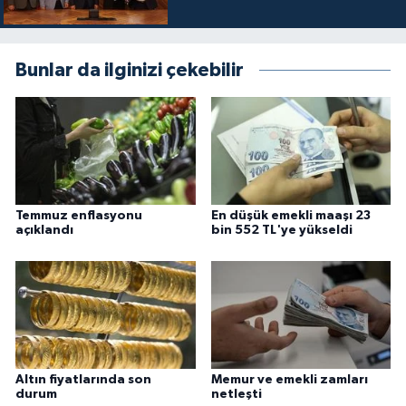
Bunlar da ilginizi çekebilir
Temmuz enflasyonu
En düşük emekli maaşı 23
açıklandı
bin 552 TL'ye yükseldi
Altın fiyatlarında son
Memur ve emekli zamları
durum
netleşti