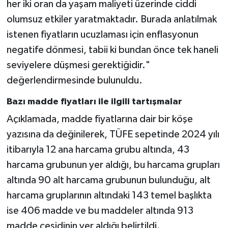
her iki oran da yaşam maliyeti üzerinde ciddi
Gümüşhane Müftülüğü
olumsuz etkiler yaratmaktadır. Burada anlatılmak
istenen fiyatların ucuzlaması için enflasyonun
Hakkari Müftülüğü
negatife dönmesi, tabii ki bundan önce tek haneli
Hatay Müftülüğü
seviyelere düşmesi gerektiğidir."
değerlendirmesinde bulunuldu.
Iğdır Müftülüğü
Bazı madde fiyatları ile ilgili tartışmalar
Isparta Müftülüğü
Açıklamada, madde fiyatlarına dair bir köşe
yazısına da değinilerek, TÜFE sepetinde 2024 yılı
İstanbul Müftülüğü
itibarıyla 12 ana harcama grubu altında, 43
harcama grubunun yer aldığı, bu harcama grupları
İzmir Müftülüğü
altında 90 alt harcama grubunun bulunduğu, alt
Kahramanmaraş Müftülüğü
harcama gruplarının altındaki 143 temel başlıkta
ise 406 madde ve bu maddeler altında 913
Karabük Müftülüğü
madde çeşidinin yer aldığı belirtildi.