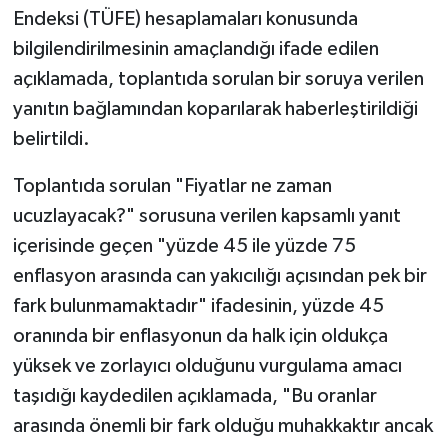
Diyarbakır Müftülüğü
İhtida Haberleri
Endeksi (TÜFE) hesaplamaları konusunda
bilgilendirilmesinin amaçlandığı ifade edilen
Düzce Müftülüğü
YAŞAM
açıklamada, toplantıda sorulan bir soruya verilen
yanıtın bağlamından koparılarak haberleştirildiği
Edirne Müftülüğü
belirtildi.
Elazığ Müftülüğü
Toplantıda sorulan "Fiyatlar ne zaman
Erzincan Müftülüğü
ucuzlayacak?" sorusuna verilen kapsamlı yanıt
içerisinde geçen "yüzde 45 ile yüzde 75
Erzurum Müftülüğü
enflasyon arasında can yakıcılığı açısından pek bir
fark bulunmamaktadır" ifadesinin, yüzde 45
Eskişehir Müftülüğü
oranında bir enflasyonun da halk için oldukça
Gaziantep Müftülüğü
yüksek ve zorlayıcı olduğunu vurgulama amacı
taşıdığı kaydedilen açıklamada, "Bu oranlar
Giresun Müftülüğü
arasında önemli bir fark olduğu muhakkaktır ancak