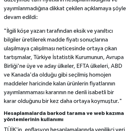
Yalova Müftülüğü
yayımlanmadığına dikkat çekilen açıklamaya şöyle
devam edildi:
Yozgat Müftülüğü
"İlgili köşe yazarı tarafından eksik ve yanıltıcı
Zonguldak Müftülüğü
bilgiler üretilerek madde fiyatı sonuçlarına
ulaşılmaya çalışılması neticesinde ortaya çıkan
tartışmalar, Türkiye İstatistik Kurumunun, Avrupa
Birliği'ne üye ve aday ülkeler, EFTA ülkeleri, ABD
ve Kanada'da olduğu gibi seçilmiş homojen
maddeler haricinde kalan ürünlerin fiyatlarının
yayımlanmaması kararının ne denli isabetli bir
karar olduğunu bir kez daha ortaya koymuştur."
Hesaplamalarda barkod tarama ve web kazıma
yöntemlerinin kullanımı
TÜİK'in, enflasyon hesaplamalarında yenilikçi veri