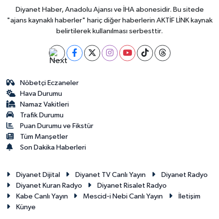
Diyanet Haber, Anadolu Ajansı ve İHA abonesidir. Bu sitede
"ajans kaynaklı haberler" hariç diğer haberlerin AKTİF LİNK kaynak
belirtilerek kullanılması serbesttir.
Nöbetçi Eczaneler
Hava Durumu
Namaz Vakitleri
Trafik Durumu
Puan Durumu ve Fikstür
Tüm Manşetler
Son Dakika Haberleri
Diyanet Dijital
Diyanet TV Canlı Yayın
Diyanet Radyo
Diyanet Kuran Radyo
Diyanet Risalet Radyo
Kabe Canlı Yayın
Mescid-i Nebi Canlı Yayın
İletişim
Künye