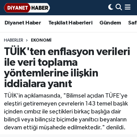
Diyanet Haber
Teşkilat Haberleri
Gündem
Saf
Diyanet Haber
Adana Müftülüğü
Bir Ayet
Aile Dergisi
İmam Hatip Okulları
Başmakale
Hadis-i Şerifler
Nöbetçi Eczaneler
Teşkilat Haberleri
Adıyaman Müftülüğü
Bir Hikaye
Aylık Dergi
Hayat Okumaları
Hava Durumu
HABERLER
EKONOMİ
TÜİK'ten enflasyon verileri
Afyonkarahisar Müftülüğü
Gündem
Biyografiler
Ankara Namaz Vakitleri
ile veri toplama
Ağrı Müftülüğü
#Keşfet
Dini kavramlar
Trafik Durumu
yöntemlerine ilişkin
iddialara yanıt
Aksaray Müftülüğü
Diyanet Bilgi
Basında Bugün
Süper Lig Puan Durumu ve Fikstür
TÜİK'in açıklamasında, "Bilimsel açıdan TÜFE'ye
Amasya Müftülüğü
Diyanet Takvimi
DİYANET eKİTAP
Tüm Manşetler
eleştiri getiremeyen çevrelerin 143 temel başlık
içinden cımbız ile seçtikleri birkaç başlığa dair
Ankara Müftülüğü
Dualar
Diyanet Dergi
Son Dakika Haberleri
bilinçli veya bilinçsiz biçimde yanıltıcı beyanların
devam ettiği müşahede edilmektedir." denildi.
Antalya Müftülüğü
Hadislerle İslam
TDV
Haber Arşivi