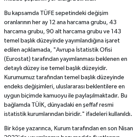
Karaman Müftülüğü
Bu kapsamda TÜFE sepetindeki değişim
oranlarının her ay 12 ana harcama grubu, 43
Kars Müftülüğü
harcama grubu, 90 alt harcama grubu ve 143
Kastamonu Müftülüğü
temel başlık düzeyinde yayımlandığına işaret
edilen açıklamada, "Avrupa İstatistik Ofisi
Kayseri Müftülüğü
(Eurostat) tarafından yayımlanması beklenen en
detaylı düzey ise temel başlık düzeyidir.
Kilis Müftülüğü
Kurumumuz tarafından temel başlık düzeyinde
endeks değişimleri, uluslararası beklentilere en
Kırıkkale Müftülüğü
uygun biçimde kamuoyu ile paylaşılmaktadır. Bu
Kırklareli Müftülüğü
bağlamda TÜİK, dünyadaki en şeffaf resmi
istatistik kurumlarından biridir." ifadeleri kullanıldı.
Kırşehir Müftülüğü
Bir köşe yazarınca, Kurum tarafından en son Nisan
Kocaeli Müftülüğü