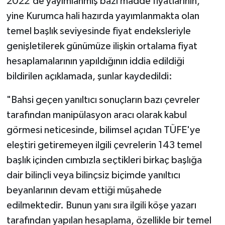
2022'de yayımlanmış bazı madde fiyatlarının,
yine Kurumca hali hazırda yayımlanmakta olan
Konya Müftülüğü
temel başlık seviyesinde fiyat endeksleriyle
Kütahya Müftülüğü
genişletilerek günümüze ilişkin ortalama fiyat
hesaplamalarının yapıldığının iddia edildiği
Malatya Müftülüğü
bildirilen açıklamada, şunlar kaydedildi:
Manisa Müftülüğü
"Bahsi geçen yanıltıcı sonuçların bazı çevreler
tarafından manipülasyon aracı olarak kabul
Mardin Müftülüğü
görmesi neticesinde, bilimsel açıdan TÜFE'ye
eleştiri getiremeyen ilgili çevrelerin 143 temel
Mersin Müftülüğü
başlık içinden cımbızla seçtikleri birkaç başlığa
Muğla Müftülüğü
dair bilinçli veya bilinçsiz biçimde yanıltıcı
beyanlarının devam ettiği müşahede
Muş Müftülüğü
edilmektedir. Bunun yanı sıra ilgili köşe yazarı
tarafından yapılan hesaplama, özellikle bir temel
Nevşehir Müftülüğü