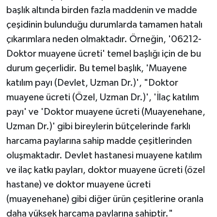
başlık altında birden fazla maddenin ve madde
çeşidinin bulunduğu durumlarda tamamen hatalı
Niğde Müftülüğü
çıkarımlara neden olmaktadır. Örneğin, '06212-
Ordu Müftülüğü
Doktor muayene ücreti' temel başlığı için de bu
durum geçerlidir. Bu temel başlık, 'Muayene
Osmaniye Müftülüğü
katılım payı (Devlet, Uzman Dr.)', "Doktor
muayene ücreti (Özel, Uzman Dr.)', 'İlaç katılım
Rize Müftülüğü
payı' ve 'Doktor muayene ücreti (Muayenehane,
Sakarya Müftülüğü
Uzman Dr.)' gibi bireylerin bütçelerinde farklı
harcama paylarına sahip madde çeşitlerinden
Samsun Müftülüğü
oluşmaktadır. Devlet hastanesi muayene katılım
ve ilaç katkı payları, doktor muayene ücreti (özel
Siirt Müftülüğü
hastane) ve doktor muayene ücreti
Sinop Müftülüğü
(muayenehane) gibi diğer ürün çeşitlerine oranla
daha yüksek harcama paylarına sahiptir."