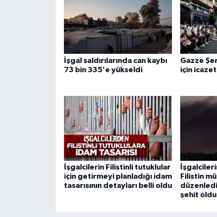
Gümüşhane Müftülüğü
Hakkari Müftülüğü
Hatay Müftülüğü
İşgal saldırılarında can kaybı
Gazze Şer
73 bin 335'e yükseldi
için icaze
Iğdır Müftülüğü
Isparta Müftülüğü
İstanbul Müftülüğü
İzmir Müftülüğü
İşgalcilerin Filistinli tutuklular
İşgalciler
için getirmeyi planladığı idam
Filistin m
Kahramanmaraş Müftülüğü
tasarısının detayları belli oldu
düzenlediğ
şehit oldu
Karabük Müftülüğü