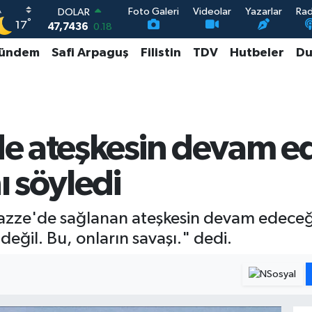
Foto Galeri
Videolar
Yazarlar
Ra
DOLAR
°
17
47,7436
0.18
EURO
ündem
Safi Arpaguş
Filistin
TDV
Hutbeler
Du
55,2510
0.32
STERLİN
64,4811
0.38
GRAM ALTIN
6660.55
0.03
BİST100
e ateşkesin devam 
13.779
-14
 söyledi
zze'de sağlanan ateşkesin devam edeceğ
değil. Bu, onların savaşı." dedi.