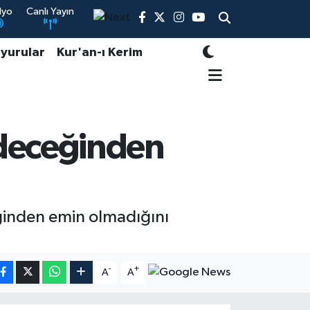
dyo
Canlı Yayın
yurular
Kur'an-ı Kerim
edeceğinden
inden emin olmadığını
-
+
A
A