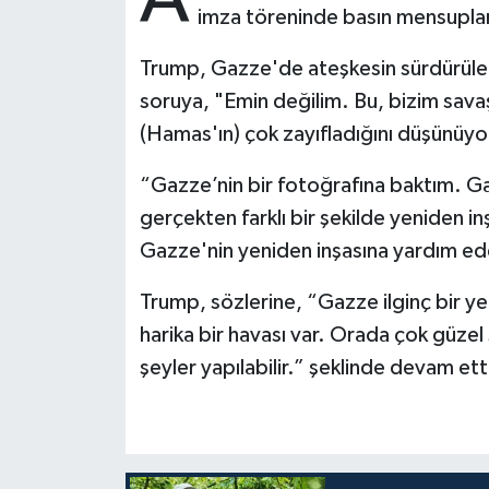
imza töreninde basın mensupları
Bitlis Müftülüğü
Sağlık
Trump, Gazze'de ateşkesin sürdürülec
soruya, "Emin değilim. Bu, bizim savaşı
Bolu Müftülüğü
Makaleler
(Hamas'ın) çok zayıfladığını düşünüyor
Burdur Müftülüğü
Ekonomi
“Gazze’nin bir fotoğrafına baktım. Gaz
gerçekten farklı bir şekilde yeniden i
Bursa Müftülüğü
Duyurular
Gazze'nin yeniden inşasına yardım edeb
Çanakkale Müftülüğü
Podcast
Trump, sözlerine, “Gazze ilginç bir 
Çankırı Müftülüğü
Bilim, Teknoloji
harika bir havası var. Orada çok güzel 
şeyler yapılabilir.” şeklinde devam ett
Çorum Müftülüğü
Biyografiler
Denizli Müftülüğü
Diyanet TV