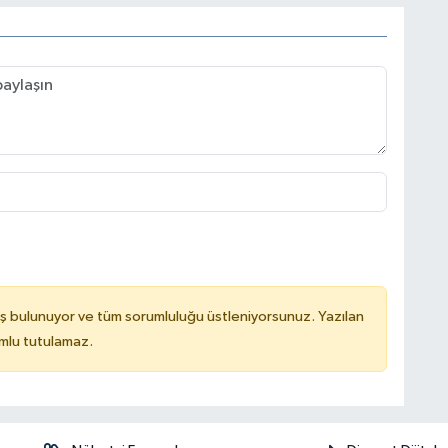
ş bulunuyor ve tüm sorumluluğu üstleniyorsunuz. Yazılan
mlu tutulamaz.