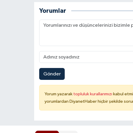
Karaman Müftülüğü
Yorumlar
Kars Müftülüğü
Kastamonu Müftülüğü
Kayseri Müftülüğü
Kilis Müftülüğü
Gönder
Kırıkkale Müftülüğü
Yorum yazarak
topluluk kurallarımızı
kabul etmi
Kırklareli Müftülüğü
yorumlardan DiyanetHaber hiçbir şekilde soru
Kırşehir Müftülüğü
Kocaeli Müftülüğü