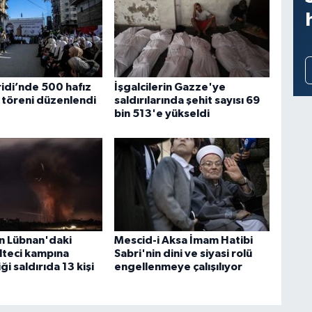
idi’nde 500 hafız
İşgalcilerin Gazze'ye
t töreni düzenlendi
saldırılarında şehit sayısı 69
bin 513'e yükseldi
in Lübnan'daki
Mescid-i Aksa İmam Hatibi
ülteci kampına
Sabri'nin dini ve siyasi rolü
i saldırıda 13 kişi
engellenmeye çalışılıyor