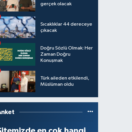
gerçek olacak
Sıcaklıklar 44 dereceye
çıkacak
Doğru Sözlü Olmak: Her
Zaman Doğru
Konuşmak
Türk aileden etkilendi,
Müslüman oldu
Anket
Sitemizde en çok hangi