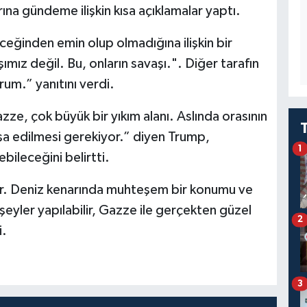
na gündeme ilişkin kısa açıklamalar yaptı.
eğinden emin olup olmadığına ilişkin bir
mız değil. Bu, onların savaşı.". Diğer tarafın
um.” yanıtını verdi.
ze, çok büyük bir yıkım alanı. Aslında orasının
nşa edilmesi gerekiyor.” diyen Trump,
1
ileceğini belirtti.
yer. Deniz kenarında muhteşem bir konumu ve
şeyler yapılabilir, Gazze ile gerçekten güzel
2
i.
3