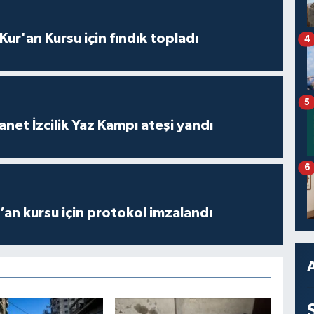
 Kur'an Kursu için fındık topladı
4
5
anet İzcilik Yaz Kampı ateşi yandı
6
r’an kursu için protokol imzalandı