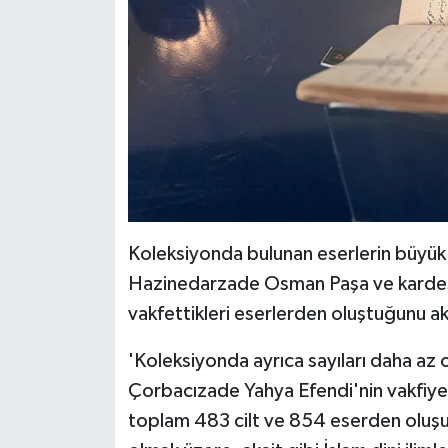
Karaman Müftülüğü
Kars Müftülüğü
Kastamonu Müftülüğü
Kayseri Müftülüğü
Kilis Müftülüğü
Koleksiyonda bulunan eserlerin büyük
Hazinedarzade Osman Paşa ve kardeş
Kırıkkale Müftülüğü
vakfettikleri eserlerden oluştuğunu akt
Kırklareli Müftülüğü
'Koleksiyonda ayrıca sayıları daha az 
Kırşehir Müftülüğü
Çorbacızade Yahya Efendi'nin vakfiye
toplam 483 cilt ve 854 eserden oluşu
Kocaeli Müftülüğü