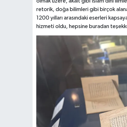
olmak üzere, akait gibi İslam dini ilimler
retorik, doğa bilimleri gibi birçok alan
Konya Müftülüğü
1200 yılları arasındaki eserleri kapsa
Kütahya Müftülüğü
hizmeti oldu, hepsine buradan teşekk
Malatya Müftülüğü
Manisa Müftülüğü
Mardin Müftülüğü
Mersin Müftülüğü
Muğla Müftülüğü
Muş Müftülüğü
Nevşehir Müftülüğü