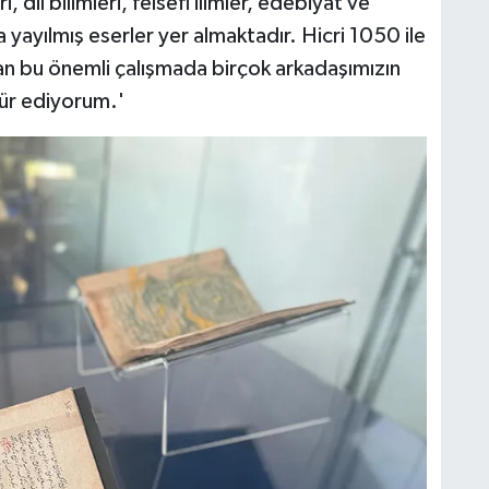
i, dil bilimleri, felsefi ilimler, edebiyat ve
a yayılmış eserler yer almaktadır. Hicri 1050 ile
yan bu önemli çalışmada birçok arkadaşımızın
ür ediyorum.'