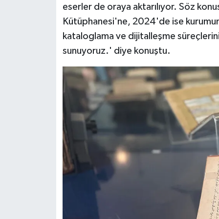
eserler de oraya aktarılıyor. Söz kon
Gümüşhane Müftülüğü
Kütüphanesi'ne, 2024'de ise kurumumuz
Hakkari Müftülüğü
kataloglama ve dijitalleşme süreçleri
sunuyoruz.' diye konuştu.
Hatay Müftülüğü
Iğdır Müftülüğü
Isparta Müftülüğü
İstanbul Müftülüğü
İzmir Müftülüğü
Kahramanmaraş Müftülüğü
Karabük Müftülüğü