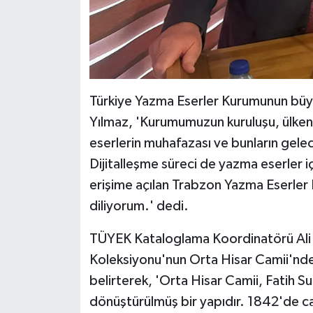
Diyarbakır Müftülüğü
İhtida Haberleri
Düzce Müftülüğü
YAŞAM
Edirne Müftülüğü
Türkiye Yazma Eserler Kurumunun büyü
Elazığ Müftülüğü
Yılmaz, 'Kurumumuzun kuruluşu, ülkenin 
eserlerin muhafazası ve bunların gelec
Erzincan Müftülüğü
Dijitalleşme süreci de yazma eserler i
Erzurum Müftülüğü
erişime açılan Trabzon Yazma Eserler 
diliyorum.' dedi.
Eskişehir Müftülüğü
TÜYEK Kataloglama Koordinatörü Ali 
Gaziantep Müftülüğü
Koleksiyonu'nun Orta Hisar Camii'nde
belirterek, 'Orta Hisar Camii, Fatih 
Giresun Müftülüğü
dönüştürülmüş bir yapıdır. 1842'de c