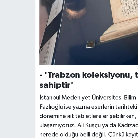
Niğde Müftülüğü
Ordu Müftülüğü
Osmaniye Müftülüğü
Rize Müftülüğü
- 'Trabzon koleksiyonu, 
Sakarya Müftülüğü
sahiptir'
Samsun Müftülüğü
İstanbul Medeniyet Üniversitesi Bilim 
Fazlıoğlu ise yazma eserlerin tarihte
Siirt Müftülüğü
dönemine ait tabletlere erişebilirken,
ulaşamıyoruz. Ali Kuşçu ya da Kadızad
Sinop Müftülüğü
nerede olduğu belli değil. Çünkü kayı