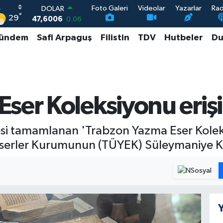
Foto Galeri
Videolar
Yazarlar
Ra
DOLAR
°
29
47,6006
0.06
EURO
ündem
Safi Arpaguş
Filistin
TDV
Hutbeler
Du
55,0250
0.02
STERLİN
64,2398
0.2
GRAM ALTIN
6500.87
0.12
BİST100
ser Koleksiyonu erişi
13.799
70
mesi tamamlanan 'Trabzon Yazma Eser Kolek
 Eserler Kurumunun (TÜYEK) Süleymaniye Kül
Y