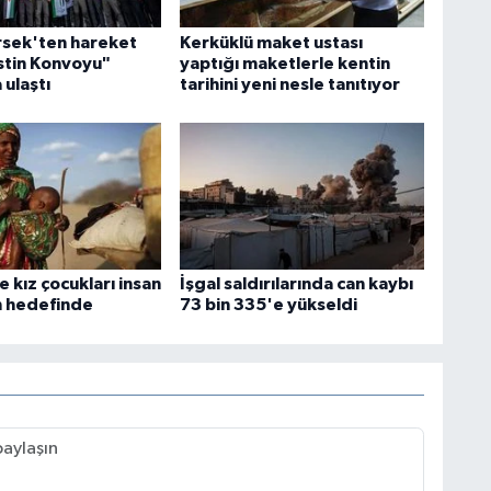
sek'ten hareket
Kerküklü maket ustası
istin Konvoyu"
yaptığı maketlerle kentin
 ulaştı
tarihini yeni nesle tanıtıyor
e kız çocukları insan
İşgal saldırılarında can kaybı
in hedefinde
73 bin 335'e yükseldi