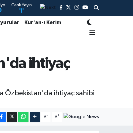
dyo
Canlı Yayın
yurular
Kur'an-ı Kerim
'da ihtiyaç
la Özbekistan'da ihtiyaç sahibi
-
+
A
A