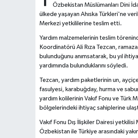
Özbekistan Müslümanları Dini İda
ülkede yaşayan Ahıska Türkleri'ne veri
Bitlis Müftülüğü
Sağlık
Merkezi yetkililerine teslim etti.
Bolu Müftülüğü
Makaleler
Yardım malzemelerinin teslim töreni
Burdur Müftülüğü
Ekonomi
Koordinatörü Ali Rıza Tezcan, ramazan
bulunduğunu anımsatarak, bu yıl ihtiya
Bursa Müftülüğü
Duyurular
yardımında bulunduklarını söyledi.
Çanakkale Müftülüğü
Podcast
Tezcan, yardım paketlerinin un, ayçiçe
fasulyesi, karabuğday, hurma ve sabun
Çankırı Müftülüğü
Bilim, Teknoloji
yardım kolilerinin Vakıf Fonu ve Türk Mil
bölgelerindeki ihtiyaç sahiplerine ulaşt
Çorum Müftülüğü
Biyografiler
Vakıf Fonu Dış İlişkiler Dairesi yetkili
Denizli Müftülüğü
Diyanet TV
Özbekistan ile Türkiye arasındaki yakın