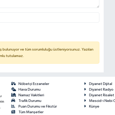
ş bulunuyor ve tüm sorumluluğu üstleniyorsunuz. Yazılan
mlu tutulamaz.
Nöbetçi Eczaneler
Diyanet Dijital
Hava Durumu
Diyanet Radyo
Namaz Vakitleri
Diyanet Risale
u
Trafik Durumu
Mescid-i Nebi C
rin
Puan Durumu ve Fikstür
Künye
.
Tüm Manşetler