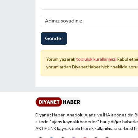
Konya Müftülüğü
Kütahya Müftülüğü
Gönder
Malatya Müftülüğü
Manisa Müftülüğü
Yorum yazarak
topluluk kurallarımızı
kabul etmi
yorumlardan DiyanetHaber hiçbir şekilde soru
Mardin Müftülüğü
Mersin Müftülüğü
Muğla Müftülüğü
Diyanet Haber, Anadolu Ajansı ve İHA abonesidir. B
Muş Müftülüğü
sitede "ajans kaynaklı haberler" hariç diğer haberle
AKTİF LİNK kaynak belirtilerek kullanılması serbesttir
Nevşehir Müftülüğü