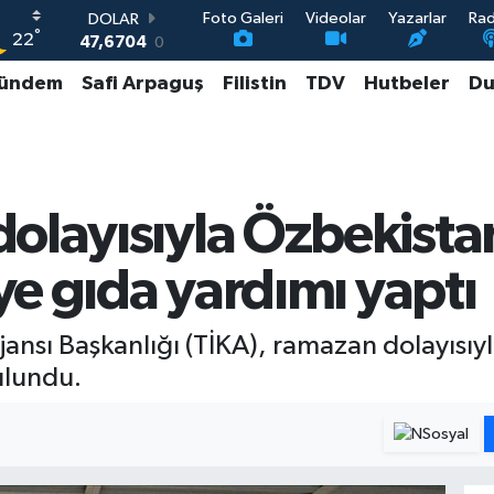
Foto Galeri
Videolar
Yazarlar
Ra
DOLAR
°
22
47,6704
0
EURO
ündem
Safi Arpaguş
Filistin
TDV
Hutbeler
Du
55,0406
-0.08
STERLİN
64,2143
0
GRAM ALTIN
6500.87
0.12
BİST100
olayısıyla Özbekistan
13.799
70
eye gıda yardımı yaptı
Ajansı Başkanlığı (TİKA), ramazan dolayısıy
ulundu.