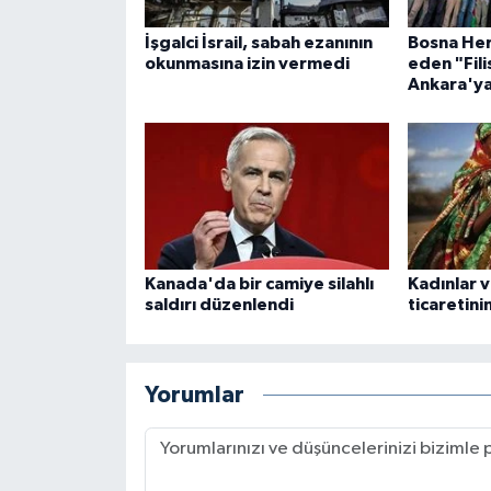
Karaman Müftülüğü
İşgalci İsrail, sabah ezanının
Bosna Her
okunmasına izin vermedi
eden "Fil
Ankara'ya
Kars Müftülüğü
Kastamonu Müftülüğü
Kayseri Müftülüğü
Kilis Müftülüğü
Kanada'da bir camiye silahlı
Kadınlar v
saldırı düzenlendi
ticaretin
Kırıkkale Müftülüğü
Kırklareli Müftülüğü
Yorumlar
Kırşehir Müftülüğü
Kocaeli Müftülüğü