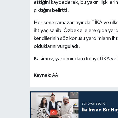
Diyarbakır Müftülüğü
İhtida Haberleri
ettiğini kaydederek, bu yakın ilişkile
çıktığını belirtti.
Düzce Müftülüğü
YAŞAM
Her sene ramazan ayında TİKA ve ülked
Edirne Müftülüğü
ihtiyaç sahibi Özbek ailelere gıda y
kendilerinin söz konusu yardımların iht
Elazığ Müftülüğü
olduklarını vurguladı.
Erzincan Müftülüğü
Kasimov, yardımından dolayı TİKA ve T
Erzurum Müftülüğü
Kaynak:
AA
Eskişehir Müftülüğü
Gaziantep Müftülüğü
EDITÖRÜN SEÇTIĞI
Giresun Müftülüğü
İki İnsan Bir H