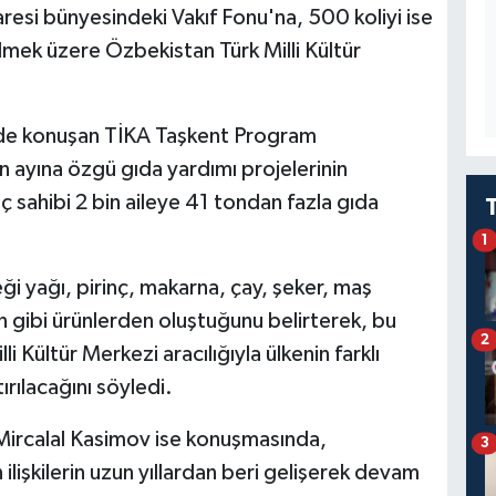
resi bünyesindeki Vakıf Fonu'na, 500 koliyi ise
lmek üzere Özbekistan Türk Milli Kültür
nde konuşan TİKA Taşkent Program
 ayına özgü gıda yardımı projelerinin
ç sahibi 2 bin aileye 41 tondan fazla gıda
1
ği yağı, pirinç, makarna, çay, şeker, maş
 gibi ürünlerden oluştuğunu belirterek, bu
2
li Kültür Merkezi aracılığıyla ülkenin farklı
ırılacağını söyledi.
si Mircalal Kasimov ise konuşmasında,
3
 ilişkilerin uzun yıllardan beri gelişerek devam