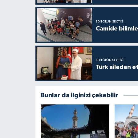
Gümüşhane Müftülüğü
Hakkari Müftülüğü
EDITÖRÜN SEÇTIĞI
Camide bilimle
Hatay Müftülüğü
Iğdır Müftülüğü
EDITÖRÜN SEÇTIĞI
Türk aileden e
Isparta Müftülüğü
İstanbul Müftülüğü
Bunlar da ilginizi çekebilir
İzmir Müftülüğü
Kahramanmaraş Müftülüğü
Karabük Müftülüğü