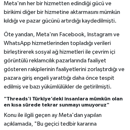
Meta'nın her bir hizmetten edindiği gücü ve
Karaman Müftülüğü
birikimi diğer bir hizmetine aktarmasını mümkün
kıldığı ve pazar gücünü artırdığı kaydedilmişti.
Kars Müftülüğü
Öte yandan, Meta'nın Facebook, Instagram ve
Kastamonu Müftülüğü
WhatsApp hizmetlerinden topladığı verileri
birleştirerek sosyal ağ hizmetleri ile çevrim içi
Kayseri Müftülüğü
görüntülü reklamcılık pazarlarında faaliyet
Kilis Müftülüğü
gösteren rakiplerinin faaliyetlerini zorlaştırdığı ve
pazara giriş engeli yarattığı daha önce tespit
Kırıkkale Müftülüğü
edilmiş ve bazı yükümlülükler de getirilmişti.
Kırklareli Müftülüğü
"Threads'i Türkiye’deki insanlara mümkün olan
en kısa sürede tekrar sunmayı umuyoruz"
Kırşehir Müftülüğü
Konu ile ilgili geçen ay Meta'dan yapılan
açıklamada, "Bu geçici tedbir kararına
Kocaeli Müftülüğü