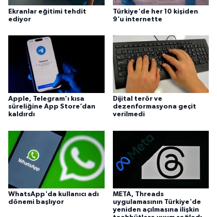
Sivas Müftülüğü
Ekranlar eğitimi tehdit
Türkiye'de her 10 kişiden
ediyor
9'u internette
Şanlıurfa Müftülüğü
Şırnak Müftülüğü
Tekirdağ Müftülüğü
Apple, Telegram’ı kısa
Dijital terör ve
Tokat Müftülüğü
süreliğine App Store’dan
dezenformasyona geçit
kaldırdı
verilmedi
Trabzon Müftülüğü
Tunceli Müftülüğü
Uşak Müftülüğü
WhatsApp'da kullanıcı adı
META, Threads
Van Müftülüğü
dönemi başlıyor
uygulamasının Türkiye'de
yeniden açılmasına ilişkin