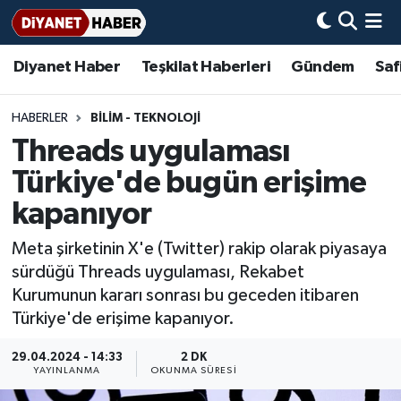
Diyanet Haber
Teşkilat Haberleri
Gündem
Saf
Diyanet Haber
Adana Müftülüğü
Bir Ayet
Aile Dergisi
İmam Hatip Okulları
Başmakale
Hadis-i Şerifler
Nöbetçi Eczaneler
Teşkilat Haberleri
Adıyaman Müftülüğü
Bir Hikaye
Aylık Dergi
Hayat Okumaları
Hava Durumu
HABERLER
BİLİM - TEKNOLOJİ
Threads uygulaması
Afyonkarahisar Müftülüğü
Gündem
Biyografiler
Ankara Namaz Vakitleri
Türkiye'de bugün erişime
Ağrı Müftülüğü
#Keşfet
Dini kavramlar
Trafik Durumu
kapanıyor
Meta şirketinin X'e (Twitter) rakip olarak piyasaya
Aksaray Müftülüğü
Diyanet Bilgi
Basında Bugün
Süper Lig Puan Durumu ve Fikstür
sürdüğü Threads uygulaması, Rekabet
Kurumunun kararı sonrası bu geceden itibaren
Amasya Müftülüğü
Diyanet Takvimi
DİYANET eKİTAP
Tüm Manşetler
Türkiye'de erişime kapanıyor.
Ankara Müftülüğü
Dualar
Diyanet Dergi
Son Dakika Haberleri
29.04.2024 - 14:33
2 DK
YAYINLANMA
OKUNMA SÜRESI
Antalya Müftülüğü
Hadislerle İslam
TDV
Haber Arşivi