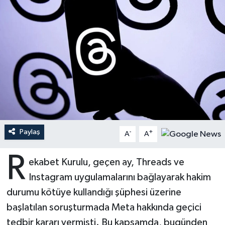
Ardahan Müftülüğü
Kudüs
Hutbeler
Artvin Müftülüğü
Kurban
DİYANET AKADEMİ
Aydın Müftülüğü
Mukabele
DİYANET GENÇLİK
Balıkesir Müftülüğü
Peygamberimizin Hayatı
DİYANET RADYO/TV
Bartın Müftülüğü
Ramazan
DEPREM
Paylaş
-
+
A
A
Batman Müftülüğü
Sahabeler
Dünya
R
ekabet Kurulu, geçen ay, Threads ve
Bayburt Müftülüğü
Zekat
Eğitim
Instagram uygulamalarını bağlayarak hakim
durumu kötüye kullandığı şüphesi üzerine
Bilecik Müftülüğü
Kültür-Sanat
başlatılan soruşturmada Meta hakkında geçici
tedbir kararı vermişti. Bu kapsamda, bugünden
Bingöl Müftülüğü
Aile