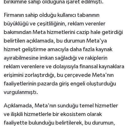
birikimine sahip olduğuna işaret edilmişti.
Gümüşhane Müftülüğü
Firmanın sahip olduğu kullanıcı tabanının
Hakkari Müftülüğü
büyüklüğü ve çeşitliliğinin, reklam verenler
bakımından Meta hizmetlerini cazip hale getirdiği
Hatay Müftülüğü
belirtilen açıklamada, bu durumun Meta'ya
Iğdır Müftülüğü
hizmet geliştirme amacıyla daha fazla kaynak
ayırabilmesine imkan sağladığı ve rakiplerin
Isparta Müftülüğü
reklam verenlere ve dolayısıyla finansal kaynaklara
erişimini zorlaştırdığı, bu çerçevede Meta'nın
İstanbul Müftülüğü
faaliyetlerinin pazarda giriş engeli oluşturduğu
vurgulanmıştı.
İzmir Müftülüğü
Açıklamada, Meta'nın sunduğu temel hizmetler
Kahramanmaraş Müftülüğü
ve ilişkili hizmetlerle bir ekosistem olarak
Karabük Müftülüğü
faaliyette bulunduğu belirtilerek, bu durumun,