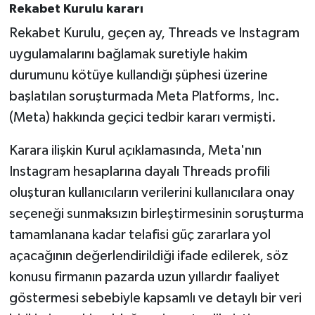
Diyarbakır Müftülüğü
İhtida Haberleri
Rekabet Kurulu kararı
Rekabet Kurulu, geçen ay, Threads ve Instagram
Düzce Müftülüğü
YAŞAM
uygulamalarını bağlamak suretiyle hakim
durumunu kötüye kullandığı şüphesi üzerine
Edirne Müftülüğü
başlatılan soruşturmada Meta Platforms, Inc.
Elazığ Müftülüğü
(Meta) hakkında geçici tedbir kararı vermişti.
Erzincan Müftülüğü
Karara ilişkin Kurul açıklamasında, Meta'nın
Instagram hesaplarına dayalı Threads profili
Erzurum Müftülüğü
oluşturan kullanıcıların verilerini kullanıcılara onay
seçeneği sunmaksızın birleştirmesinin soruşturma
Eskişehir Müftülüğü
tamamlanana kadar telafisi güç zararlara yol
açacağının değerlendirildiği ifade edilerek, söz
Gaziantep Müftülüğü
konusu firmanın pazarda uzun yıllardır faaliyet
Giresun Müftülüğü
göstermesi sebebiyle kapsamlı ve detaylı bir veri