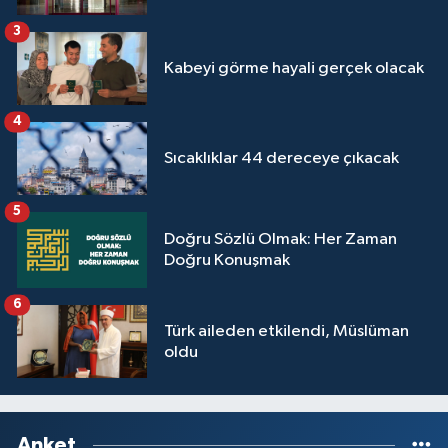
3
Kabeyi görme hayali gerçek olacak
4
Sıcaklıklar 44 dereceye çıkacak
5
Doğru Sözlü Olmak: Her Zaman
Doğru Konuşmak
6
Türk aileden etkilendi, Müslüman
oldu
Anket