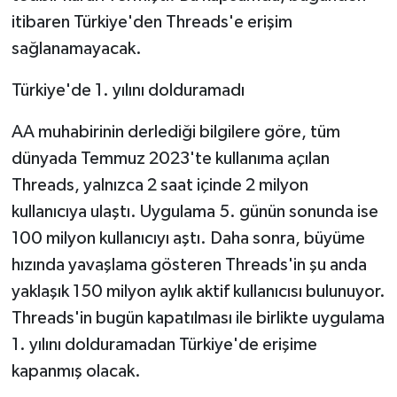
itibaren Türkiye'den Threads'e erişim
Bitlis Müftülüğü
Sağlık
sağlanamayacak.
Bolu Müftülüğü
Makaleler
Türkiye'de 1. yılını dolduramadı
AA muhabirinin derlediği bilgilere göre, tüm
Burdur Müftülüğü
Ekonomi
dünyada Temmuz 2023'te kullanıma açılan
Bursa Müftülüğü
Duyurular
Threads, yalnızca 2 saat içinde 2 milyon
kullanıcıya ulaştı. Uygulama 5. günün sonunda ise
Çanakkale Müftülüğü
Podcast
100 milyon kullanıcıyı aştı. Daha sonra, büyüme
hızında yavaşlama gösteren Threads'in şu anda
Çankırı Müftülüğü
Bilim, Teknoloji
yaklaşık 150 milyon aylık aktif kullanıcısı bulunuyor.
Çorum Müftülüğü
Biyografiler
Threads'in bugün kapatılması ile birlikte uygulama
1. yılını dolduramadan Türkiye'de erişime
Denizli Müftülüğü
Diyanet TV
kapanmış olacak.