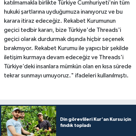
katılmamakla birlikte Türkiye Cumhuriyeti'nin tüm
hukuki şartlarına uyduğumuza inanıyoruz ve bu
Konya Müftülüğü
karara itiraz edeceğiz. Rekabet Kurumunun
Kütahya Müftülüğü
geçici tedbir kararı, bize Türkiye'de Threads'i
geçici olarak durdurmak dışında hiçbir seçenek
Malatya Müftülüğü
bırakmıyor. Rekabet Kurumu ile yapıcı bir şekilde
iletişim kurmaya devam edeceğiz ve Threads'i
Manisa Müftülüğü
Türkiye’deki insanlara mümkün olan en kısa sürede
Mardin Müftülüğü
tekrar sunmayı umuyoruz." ifadeleri kullanılmıştı.
Mersin Müftülüğü
Muğla Müftülüğü
Din görevlileri Kur'an Kursu için
Muş Müftülüğü
fındık topladı
Nevşehir Müftülüğü