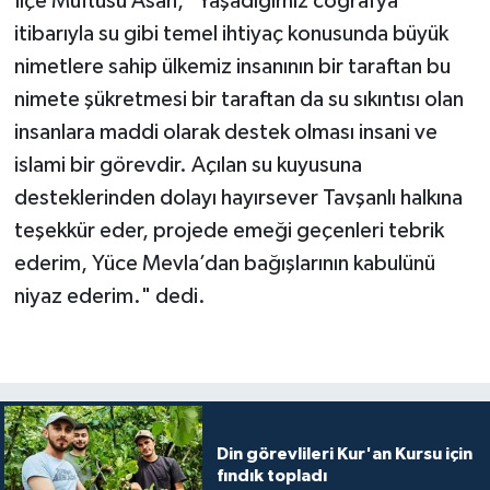
İlçe Müftüsü Asan, "Yaşadığımız coğrafya
Diyarbakır Müftülüğü
İhtida Haberleri
itibarıyla su gibi temel ihtiyaç konusunda büyük
Düzce Müftülüğü
YAŞAM
nimetlere sahip ülkemiz insanının bir taraftan bu
nimete şükretmesi bir taraftan da su sıkıntısı olan
Edirne Müftülüğü
insanlara maddi olarak destek olması insani ve
islami bir görevdir. Açılan su kuyusuna
Elazığ Müftülüğü
desteklerinden dolayı hayırsever Tavşanlı halkına
teşekkür eder, projede emeği geçenleri tebrik
Erzincan Müftülüğü
ederim, Yüce Mevla’dan bağışlarının kabulünü
Erzurum Müftülüğü
niyaz ederim." dedi.
Eskişehir Müftülüğü
Gaziantep Müftülüğü
Giresun Müftülüğü
Din görevlileri Kur'an Kursu için
fındık topladı