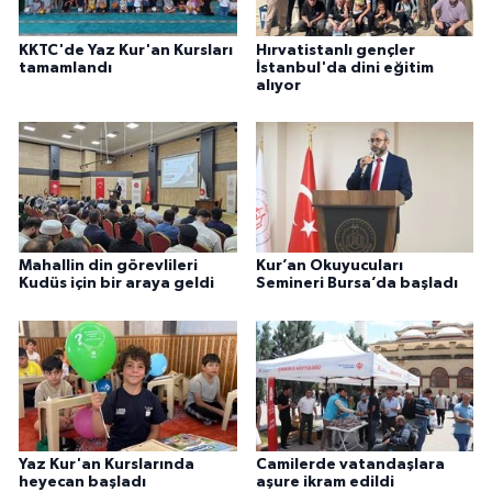
Karaman Müftülüğü
KKTC'de Yaz Kur'an Kursları
Hırvatistanlı gençler
tamamlandı
İstanbul'da dini eğitim
alıyor
Kars Müftülüğü
Kastamonu Müftülüğü
Kayseri Müftülüğü
Kilis Müftülüğü
Mahallin din görevlileri
Kur’an Okuyucuları
Kudüs için bir araya geldi
Semineri Bursa’da başladı
Kırıkkale Müftülüğü
Kırklareli Müftülüğü
Kırşehir Müftülüğü
Yaz Kur'an Kurslarında
Camilerde vatandaşlara
Kocaeli Müftülüğü
heyecan başladı
aşure ikram edildi