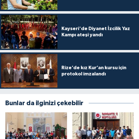
Gümüşhane Müftülüğü
Hakkari Müftülüğü
Kayseri'de Diyanet İzcilik Yaz
Kampı ateşi yandı
Hatay Müftülüğü
Iğdır Müftülüğü
Rize’de kız Kur’an kursu için
Isparta Müftülüğü
protokol imzalandı
İstanbul Müftülüğü
İzmir Müftülüğü
Bunlar da ilginizi çekebilir
Kahramanmaraş Müftülüğü
Karabük Müftülüğü