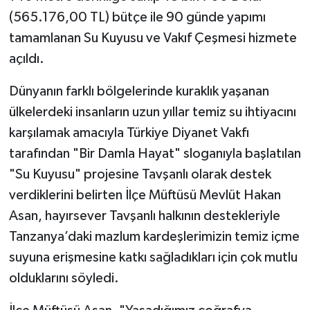
(565.176,00 TL) bütçe ile 90 günde yapımı
Bitlis Müftülüğü
Sağlık
tamamlanan Su Kuyusu ve Vakıf Çeşmesi hizmete
açıldı.
Bolu Müftülüğü
Makaleler
Dünyanın farklı bölgelerinde kuraklık yaşanan
Burdur Müftülüğü
Ekonomi
ülkelerdeki insanların uzun yıllar temiz su ihtiyacını
karşılamak amacıyla Türkiye Diyanet Vakfı
Bursa Müftülüğü
Duyurular
tarafından "Bir Damla Hayat" sloganıyla başlatılan
"Su Kuyusu" projesine Tavşanlı olarak destek
Çanakkale Müftülüğü
Podcast
verdiklerini belirten İlçe Müftüsü Mevlüt Hakan
Çankırı Müftülüğü
Bilim, Teknoloji
Asan, hayırsever Tavşanlı halkının destekleriyle
Tanzanya’daki mazlum kardeşlerimizin temiz içme
Çorum Müftülüğü
Biyografiler
suyuna erişmesine katkı sağladıkları için çok mutlu
olduklarını söyledi.
Denizli Müftülüğü
Diyanet TV