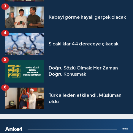
Yalova Müftülüğü
3
Kabeyi görme hayali gerçek olacak
Yozgat Müftülüğü
4
Zonguldak Müftülüğü
Sıcaklıklar 44 dereceye çıkacak
5
Doğru Sözlü Olmak: Her Zaman
Doğru Konuşmak
6
Türk aileden etkilendi, Müslüman
oldu
Anket