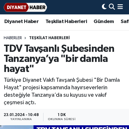
Diyanet Haber
Teşkilat Haberleri
Gündem
Saf
Diyanet Haber
Adana Müftülüğü
Bir Ayet
Aile Dergisi
İmam Hatip Okulları
Başmakale
Hadis-i Şerifler
Nöbetçi Eczaneler
Teşkilat Haberleri
Adıyaman Müftülüğü
Bir Hikaye
Aylık Dergi
Hayat Okumaları
Hava Durumu
HABERLER
TEŞKİLAT HABERLERİ
TDV Tavşanlı Şubesinden
Afyonkarahisar Müftülüğü
Gündem
Biyografiler
Ankara Namaz Vakitleri
Tanzanya’ya "bir damla
Ağrı Müftülüğü
#Keşfet
Dini kavramlar
Trafik Durumu
hayat"
Türkiye Diyanet Vakfı Tavşanlı Şubesi "Bir Damla
Aksaray Müftülüğü
Diyanet Bilgi
Basında Bugün
Süper Lig Puan Durumu ve Fikstür
Hayat" projesi kapsamında hayırseverlerin
desteğiyle Tanzanya’da su kuyusu ve vakıf
Amasya Müftülüğü
Diyanet Takvimi
DİYANET eKİTAP
Tüm Manşetler
çeşmesi açtı.
Ankara Müftülüğü
Dualar
Diyanet Dergi
Son Dakika Haberleri
23.01.2024 - 10:48
1 DK
YAYINLANMA
OKUNMA SÜRESI
Antalya Müftülüğü
Hadislerle İslam
TDV
Haber Arşivi