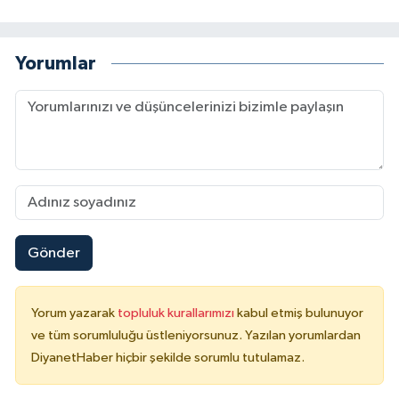
Konya Müftülüğü
Yorumlar
Kütahya Müftülüğü
Malatya Müftülüğü
Manisa Müftülüğü
Mardin Müftülüğü
Gönder
Mersin Müftülüğü
Muğla Müftülüğü
Yorum yazarak
topluluk kurallarımızı
kabul etmiş bulunuyor
ve tüm sorumluluğu üstleniyorsunuz. Yazılan yorumlardan
Muş Müftülüğü
DiyanetHaber hiçbir şekilde sorumlu tutulamaz.
Nevşehir Müftülüğü