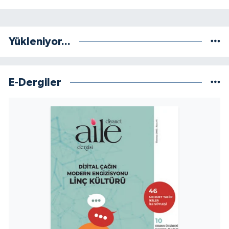
Niğde Müftülüğü
Yükleniyor...
Ordu Müftülüğü
Osmaniye Müftülüğü
E-Dergiler
Rize Müftülüğü
Sakarya Müftülüğü
Samsun Müftülüğü
Siirt Müftülüğü
Sinop Müftülüğü