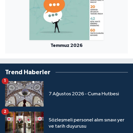
Sivas Müftülüğü
Şanlıurfa Müftülüğü
Şırnak Müftülüğü
Temmuz 2026
Tekirdağ Müftülüğü
Tokat Müftülüğü
Trend Haberler
Trabzon Müftülüğü
1
7 Ağustos 2026 - Cuma Hutbesi
Tunceli Müftülüğü
Uşak Müftülüğü
2
Sözleşmeli personel alım sınavı yer
Van Müftülüğü
ve tarih duyurusu