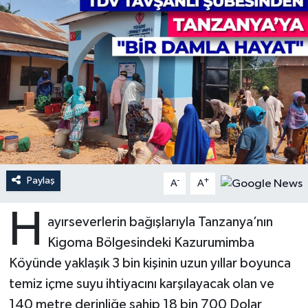
Ardahan Müftülüğü
Kudüs
Hutbeler
Artvin Müftülüğü
Kurban
DİYANET AKADEMİ
Aydın Müftülüğü
Mukabele
DİYANET GENÇLİK
Balıkesir Müftülüğü
Peygamberimizin Hayatı
DİYANET RADYO/TV
Bartın Müftülüğü
Ramazan
DEPREM
Paylaş
-
+
A
A
Batman Müftülüğü
Sahabeler
Dünya
H
ayırseverlerin bağışlarıyla Tanzanya’nın
Bayburt Müftülüğü
Zekat
Eğitim
Kigoma Bölgesindeki Kazurumimba
Köyünde yaklaşık 3 bin kişinin uzun yıllar boyunca
Bilecik Müftülüğü
Kültür-Sanat
temiz içme suyu ihtiyacını karşılayacak olan ve
140 metre derinliğe sahip 18 bin 700 Dolar
Bingöl Müftülüğü
Aile