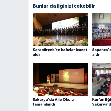
Bunlar da ilginizi çekebilir
Karaman Müftülüğü
Kars Müftülüğü
Kastamonu Müftülüğü
Kayseri Müftülüğü
Karapürçek'te hafızlar icazet
Sapanca'd
aldı
aldı
Kilis Müftülüğü
Kırıkkale Müftülüğü
Kırklareli Müftülüğü
Kırşehir Müftülüğü
Sakarya’da Aile Okulu
Kur’an Eğ
tamamlandı
Sakarya’da
Kocaeli Müftülüğü