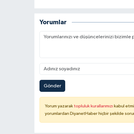
Konya Müftülüğü
Yorumlar
Kütahya Müftülüğü
Malatya Müftülüğü
Manisa Müftülüğü
Mardin Müftülüğü
Gönder
Mersin Müftülüğü
Muğla Müftülüğü
Yorum yazarak
topluluk kurallarımızı
kabul etmi
yorumlardan DiyanetHaber hiçbir şekilde soru
Muş Müftülüğü
Nevşehir Müftülüğü