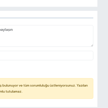
ş bulunuyor ve tüm sorumluluğu üstleniyorsunuz. Yazılan
mlu tutulamaz.