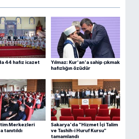
a 44 hafız icazet
Yılmaz: Kur'an'a sahip çıkmak
hafızlığın özüdür
itim Merkezleri
Sakarya'da "Hizmet İçi Talim
 tanıtıldı
ve Tashih-i Huruf Kursu"
tamamlandı