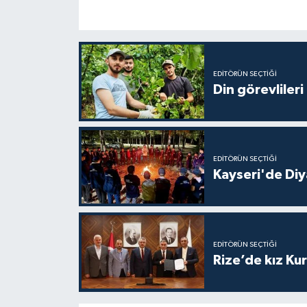
Gümüşhane Müftülüğü
Hakkari Müftülüğü
EDITÖRÜN SEÇTIĞI
Hatay Müftülüğü
Din görevlileri
Iğdır Müftülüğü
Isparta Müftülüğü
EDITÖRÜN SEÇTIĞI
Kayseri'de Diy
İstanbul Müftülüğü
İzmir Müftülüğü
EDITÖRÜN SEÇTIĞI
Kahramanmaraş Müftülüğü
Rize’de kız Ku
Karabük Müftülüğü