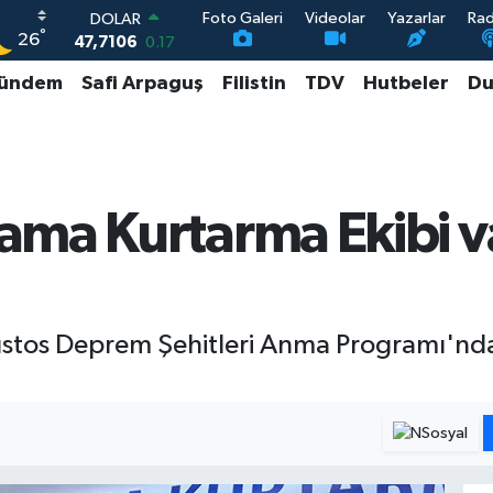
Foto Galeri
Videolar
Yazarlar
Ra
DOLAR
°
26
47,7106
0.17
EURO
ündem
Safi Arpaguş
Filistin
TDV
Hutbeler
Du
55,1652
0.27
STERLİN
64,4046
0.35
GRAM ALTIN
6648.99
2.59
BİST100
ama Kurtarma Ekibi v
13.773
-19
stos Deprem Şehitleri Anma Programı'n