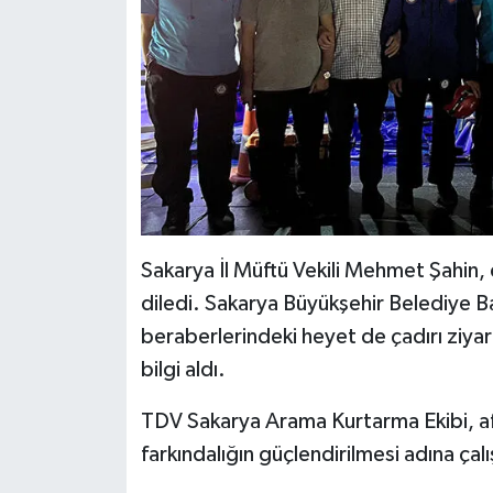
Diyarbakır Müftülüğü
İhtida Haberleri
Düzce Müftülüğü
YAŞAM
Edirne Müftülüğü
Elazığ Müftülüğü
Erzincan Müftülüğü
Sakarya İl Müftü Vekili Mehmet Şahin, 
Erzurum Müftülüğü
diledi. Sakarya Büyükşehir Belediye Ba
beraberlerindeki heyet de çadırı ziy
Eskişehir Müftülüğü
bilgi aldı.
Gaziantep Müftülüğü
TDV Sakarya Arama Kurtarma Ekibi, afet
farkındalığın güçlendirilmesi adına çal
Giresun Müftülüğü