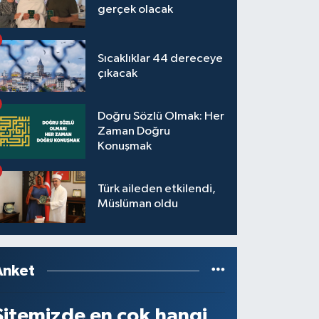
gerçek olacak
Sıcaklıklar 44 dereceye
çıkacak
Doğru Sözlü Olmak: Her
Zaman Doğru
Konuşmak
Türk aileden etkilendi,
Müslüman oldu
Anket
Sitemizde en çok hangi