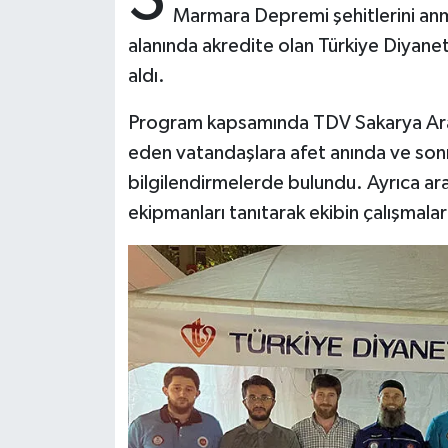
Marmara Depremi şehitlerini a
alanında akredite olan Türkiye Diyane
Bitlis Müftülüğü
Sağlık
aldı.
Bolu Müftülüğü
Makaleler
Program kapsamında TDV Sakarya Arama
Burdur Müftülüğü
Ekonomi
eden vatandaşlara afet anında ve son
bilgilendirmelerde bulundu. Ayrıca ara
Bursa Müftülüğü
Duyurular
ekipmanları tanıtarak ekibin çalışmaları
Çanakkale Müftülüğü
Podcast
Çankırı Müftülüğü
Bilim, Teknoloji
Çorum Müftülüğü
Biyografiler
Denizli Müftülüğü
Diyanet TV