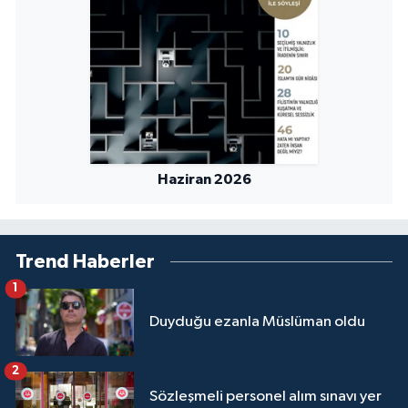
Sivas Müftülüğü
Şanlıurfa Müftülüğü
Şırnak Müftülüğü
Tekirdağ Müftülüğü
Haziran 2026
Tokat Müftülüğü
Trabzon Müftülüğü
Trend Haberler
Tunceli Müftülüğü
1
Duyduğu ezanla Müslüman oldu
Uşak Müftülüğü
2
Van Müftülüğü
Sözleşmeli personel alım sınavı yer