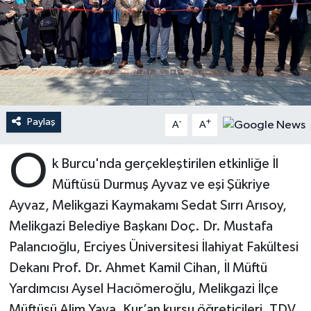
Ardahan Müftülüğü
Kudüs
Hutbeler
Artvin Müftülüğü
Kurban
DİYANET AKADEMİ
Aydın Müftülüğü
Mukabele
DİYANET GENÇLİK
Paylaş
-
+
A
A
Balıkesir Müftülüğü
Peygamberimizin Hayatı
DİYANET RADYO/TV
O
k Burcu'nda gerçekleştirilen etkinliğe İl
Bartın Müftülüğü
Ramazan
DEPREM
Müftüsü Durmuş Ayvaz ve eşi Şükriye
Batman Müftülüğü
Sahabeler
Dünya
Ayvaz, Melikgazi Kaymakamı Sedat Sırrı Arısoy,
Melikgazi Belediye Başkanı Doç. Dr. Mustafa
Bayburt Müftülüğü
Zekat
Eğitim
Palancıoğlu, Erciyes Üniversitesi İlahiyat Fakültesi
Dekanı Prof. Dr. Ahmet Kamil Cihan, İl Müftü
Bilecik Müftülüğü
Kültür-Sanat
Yardımcısı Aysel Hacıömeroğlu, Melikgazi İlçe
Bingöl Müftülüğü
Aile
Müftüsü Alim Yaya, Kur’an kursu öğreticileri, TDV