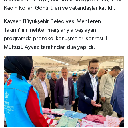
Kadın Kolları Gönüllüleri ve vatandaşlar katıldı.
Bitlis Müftülüğü
Sağlık
Kayseri Büyükşehir Belediyesi Mehteren
Bolu Müftülüğü
Makaleler
Takımı’nın mehter marşlarıyla başlayan
programda protokol konuşmaları sonrası İl
Burdur Müftülüğü
Ekonomi
Müftüsü Ayvaz tarafından dua yapıldı.
Bursa Müftülüğü
Duyurular
Çanakkale Müftülüğü
Podcast
Çankırı Müftülüğü
Bilim, Teknoloji
Çorum Müftülüğü
Biyografiler
Denizli Müftülüğü
Diyanet TV