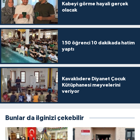
Kabeyi görme hayali gerçek
Gümüşhane Müftülüğü
olacak
Hakkari Müftülüğü
Hatay Müftülüğü
150 öğrenci 10 dakikada hatim
yaptı
Iğdır Müftülüğü
Isparta Müftülüğü
Kavaklıdere Diyanet Çocuk
İstanbul Müftülüğü
Kütüphanesi meyvelerini
veriyor
İzmir Müftülüğü
Kahramanmaraş Müftülüğü
Bunlar da ilginizi çekebilir
Karabük Müftülüğü