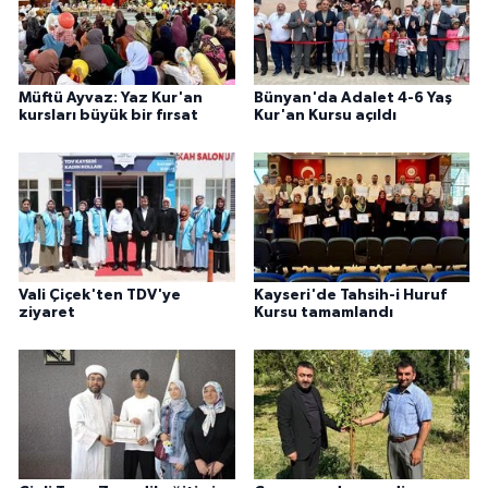
Karaman Müftülüğü
Kars Müftülüğü
Müftü Ayvaz: Yaz Kur'an
Bünyan'da Adalet 4-6 Yaş
kursları büyük bir fırsat
Kur'an Kursu açıldı
Kastamonu Müftülüğü
Kayseri Müftülüğü
Kilis Müftülüğü
Vali Çiçek'ten TDV'ye
Kayseri'de Tahsih-i Huruf
Kırıkkale Müftülüğü
ziyaret
Kursu tamamlandı
Kırklareli Müftülüğü
Kırşehir Müftülüğü
Kocaeli Müftülüğü