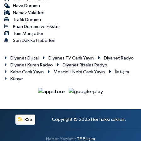
Hava Durumu
Namaz Vakitleri
Trafik Durumu
Puan Durumu ve Fikstür
Tüm Manşetler
Son Dakika Haberleri
Diyanet Dijital
Diyanet TV Canlı Yayın
Diyanet Radyo
Diyanet Kuran Radyo
Diyanet Risalet Radyo
Kabe Canlı Yayın
Mescid-i Nebi Canlı Yayın
İletişim
Künye
RSS
Copyright © 2025 Her hakkı saklıdır.
Haber Yazılımı:
TE Bilişim