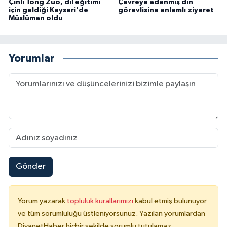
Çinli Tong Zuo, dil eğitimi
Çevreye adanmış din
için geldiği Kayseri'de
görevlisine anlamlı ziyaret
Müslüman oldu
Konya Müftülüğü
Kütahya Müftülüğü
Yorumlar
Malatya Müftülüğü
Manisa Müftülüğü
Mardin Müftülüğü
Mersin Müftülüğü
Gönder
Muğla Müftülüğü
Muş Müftülüğü
Yorum yazarak
topluluk kurallarımızı
kabul etmiş bulunuyor
ve tüm sorumluluğu üstleniyorsunuz. Yazılan yorumlardan
DiyanetHaber hiçbir şekilde sorumlu tutulamaz.
Nevşehir Müftülüğü