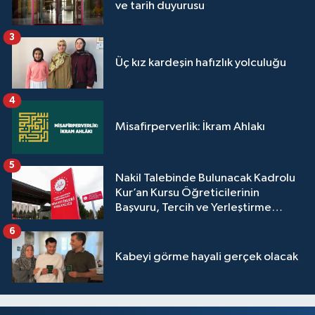
ve tarih duyurusu
Yalova Müftülüğü
3
Yozgat Müftülüğü
Üç kız kardeşin hafızlık yolculuğu
Zonguldak Müftülüğü
4
Misafirperverlik: İkram Ahlakı
5
Nakil Talebinde Bulunacak Kadrolu
Kur’an Kursu Öğreticilerinin
Başvuru, Tercih ve Yerleştirme
İşlemleri duyurusu
6
Kabeyi görme hayali gerçek olacak