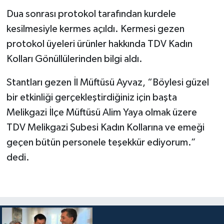
Diyarbakır Müftülüğü
İhtida Haberleri
Dua sonrası protokol tarafından kurdele
kesilmesiyle kermes açıldı. Kermesi gezen
Düzce Müftülüğü
YAŞAM
protokol üyeleri ürünler hakkında TDV Kadın
Edirne Müftülüğü
Kolları Gönüllülerinden bilgi aldı.
Elazığ Müftülüğü
Stantları gezen İl Müftüsü Ayvaz, “Böylesi güzel
bir etkinliği gerçekleştirdiğiniz için başta
Erzincan Müftülüğü
Melikgazi İlçe Müftüsü Alim Yaya olmak üzere
TDV Melikgazi Şubesi Kadın Kollarına ve emeği
Erzurum Müftülüğü
geçen bütün personele teşekkür ediyorum.”
Eskişehir Müftülüğü
dedi.
Gaziantep Müftülüğü
Giresun Müftülüğü