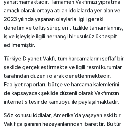
yansıtmamaktadır. Tamamen Vakfımızı yıpratma
amaçlı olarak ortaya atılan iddialarda yer alan ve
Bitlis Müftülüğü
Sağlık
2023 yılında yaşanan olaylarla ilgili gerekli
denetim ve teftiş süreçleri titizlikle tamamlanmış,
Bolu Müftülüğü
Makaleler
iş ve işleyişle ilgili herhangi bir usulsüzlük tespit
Burdur Müftülüğü
Ekonomi
edilmemiştir.
Bursa Müftülüğü
Duyurular
Türkiye Diyanet Vakfı, tüm harcamalarını şeffaf bir
şekilde gerçekleştirmekte ve ilgili resmî kurumlar
Çanakkale Müftülüğü
Podcast
tarafından düzenli olarak denetlenmektedir.
Faaliyet raporları, bütçe ve harcama kalemlerini
Çankırı Müftülüğü
Bilim, Teknoloji
de kapsayacak şekilde düzenli olarak Vakfımızın
internet sitesinde kamuoyu ile paylaşılmaktadır.
Çorum Müftülüğü
Biyografiler
Söz konusu iddialar, Amerika’da yaşayan eski bir
Denizli Müftülüğü
Diyanet TV
Vakıf çalışanının hezeyanlarından ibarettir. Bu tür