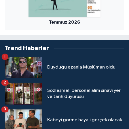
Sivas Müftülüğü
Şanlıurfa Müftülüğü
Temmuz 2026
Şırnak Müftülüğü
Tekirdağ Müftülüğü
Trend Haberler
1
Tokat Müftülüğü
Duyduğu ezanla Müslüman oldu
Trabzon Müftülüğü
2
Sözleşmeli personel alım sınavı yer
Tunceli Müftülüğü
ve tarih duyurusu
Uşak Müftülüğü
3
Kabeyi görme hayali gerçek olacak
Van Müftülüğü