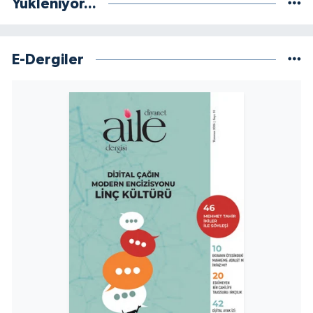
Yükleniyor...
Niğde Müftülüğü
E-Dergiler
Ordu Müftülüğü
Osmaniye Müftülüğü
Rize Müftülüğü
Sakarya Müftülüğü
Samsun Müftülüğü
Siirt Müftülüğü
Sinop Müftülüğü