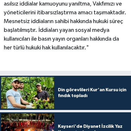
Diyarbakır Müftülüğü
İhtida Haberleri
asılsız iddialar kamuoyunu yanıltma, Vakfımızı ve
yöneticilerini itibarsızlaştırma amacı taşımaktadır.
Düzce Müftülüğü
YAŞAM
Mesnetsiz iddiaların sahibi hakkında hukuki süreç
başlatılmıştır. İddiaları yayan sosyal medya
Edirne Müftülüğü
kullanıcıları ile basın yayın organları hakkında da
Elazığ Müftülüğü
her türlü hukuki hak kullanılacaktır."
Erzincan Müftülüğü
Erzurum Müftülüğü
Din görevlileri Kur'an Kursu için
Eskişehir Müftülüğü
fındık topladı
Gaziantep Müftülüğü
Giresun Müftülüğü
Kayseri'de Diyanet İzcilik Yaz