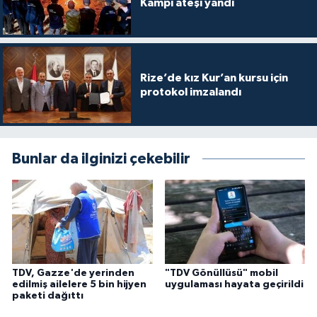
Kampı ateşi yandı
Gümüşhane Müftülüğü
Hakkari Müftülüğü
Rize’de kız Kur’an kursu için
Hatay Müftülüğü
protokol imzalandı
Iğdır Müftülüğü
Isparta Müftülüğü
Bunlar da ilginizi çekebilir
İstanbul Müftülüğü
İzmir Müftülüğü
Kahramanmaraş Müftülüğü
TDV, Gazze'de yerinden
"TDV Gönüllüsü" mobil
edilmiş ailelere 5 bin hijyen
uygulaması hayata geçirildi
paketi dağıttı
Karabük Müftülüğü