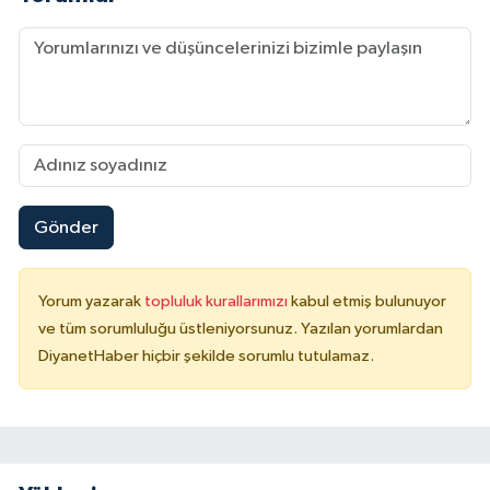
Konya Müftülüğü
Kütahya Müftülüğü
Malatya Müftülüğü
Manisa Müftülüğü
Gönder
Mardin Müftülüğü
Yorum yazarak
topluluk kurallarımızı
kabul etmiş bulunuyor
Mersin Müftülüğü
ve tüm sorumluluğu üstleniyorsunuz. Yazılan yorumlardan
DiyanetHaber hiçbir şekilde sorumlu tutulamaz.
Muğla Müftülüğü
Muş Müftülüğü
Nevşehir Müftülüğü