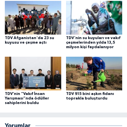
Karaman Müftülüğü
Kars Müftülüğü
Kastamonu Müftülüğü
TDV Afganistan'da 23 su
TDV'nin su kuyuları ve vakıf
kuyusu ve çeşme açtı
çeşmelerinden yılda 13,5
milyon kişi faydalanıyor
Kayseri Müftülüğü
Kilis Müftülüğü
Kırıkkale Müftülüğü
TDV’nin “Vakıf İnsan
TDV 915 bini aşkın fidanı
Kırklareli Müftülüğü
Yarışması”nda ödüller
toprakla buluşturdu
sahiplerini buldu
Kırşehir Müftülüğü
Kocaeli Müftülüğü
Yorumlar