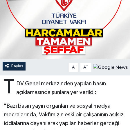
Ardahan Müftülüğü
Kudüs
Hutbeler
Artvin Müftülüğü
Kurban
DİYANET AKADEMİ
Aydın Müftülüğü
Mukabele
DİYANET GENÇLİK
Balıkesir Müftülüğü
Peygamberimizin Hayatı
DİYANET RADYO/TV
Paylaş
-
+
A
A
Bartın Müftülüğü
Ramazan
DEPREM
T
DV Genel merkezinden yapılan basın
Batman Müftülüğü
Sahabeler
Dünya
açıklamasında şunlara yer verildi:
Bayburt Müftülüğü
Zekat
Eğitim
"Bazı basın yayın organları ve sosyal medya
Bilecik Müftülüğü
Kültür-Sanat
mecralarında, Vakfımızın eski bir çalışanının asılsız
iddialarına dayanılarak yapılan haberler gerçeği
Bingöl Müftülüğü
Aile