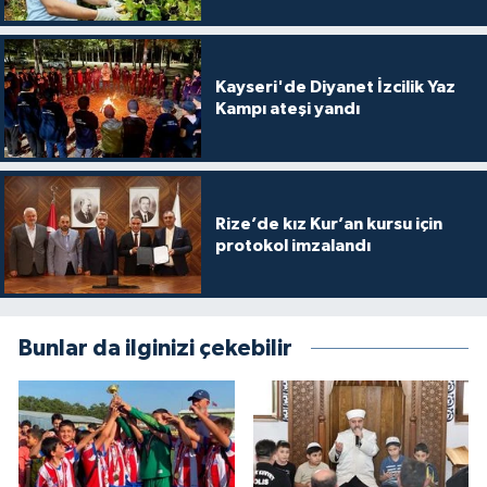
Diyarbakır Müftülüğü
İhtida Haberleri
Düzce Müftülüğü
YAŞAM
Kayseri'de Diyanet İzcilik Yaz
Kampı ateşi yandı
Edirne Müftülüğü
Elazığ Müftülüğü
Rize’de kız Kur’an kursu için
Erzincan Müftülüğü
protokol imzalandı
Erzurum Müftülüğü
Eskişehir Müftülüğü
Bunlar da ilginizi çekebilir
Gaziantep Müftülüğü
Giresun Müftülüğü