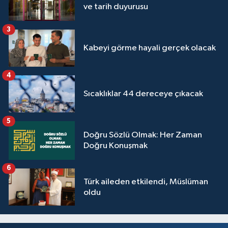
Sivas Müftülüğü
ve tarih duyurusu
3
Şanlıurfa Müftülüğü
Kabeyi görme hayali gerçek olacak
Şırnak Müftülüğü
4
Tekirdağ Müftülüğü
Sıcaklıklar 44 dereceye çıkacak
Tokat Müftülüğü
5
Doğru Sözlü Olmak: Her Zaman
Trabzon Müftülüğü
Doğru Konuşmak
Tunceli Müftülüğü
6
Türk aileden etkilendi, Müslüman
Uşak Müftülüğü
oldu
Van Müftülüğü