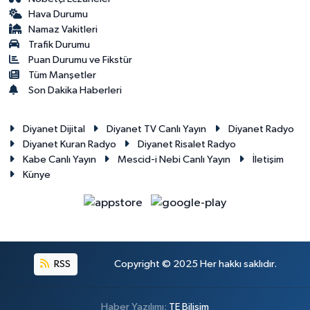
Hava Durumu
Namaz Vakitleri
Trafik Durumu
Puan Durumu ve Fikstür
Tüm Manşetler
Son Dakika Haberleri
Diyanet Dijital
Diyanet TV Canlı Yayın
Diyanet Radyo
Diyanet Kuran Radyo
Diyanet Risalet Radyo
Kabe Canlı Yayın
Mescid-i Nebi Canlı Yayın
İletişim
Künye
RSS
Copyright © 2025 Her hakkı saklıdır.
Haber Yazılımı:
TE Bilişim