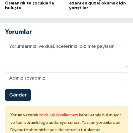
Osmancık'ta çocuklarla
ezanı en güzel okumak için
Karaman Müftülüğü
buluştu
yarıştılar
Kars Müftülüğü
Yorumlar
Kastamonu Müftülüğü
Kayseri Müftülüğü
Kilis Müftülüğü
Kırıkkale Müftülüğü
Gönder
Kırklareli Müftülüğü
Kırşehir Müftülüğü
Yorum yazarak
topluluk kurallarımızı
kabul etmiş bulunuyor
ve tüm sorumluluğu üstleniyorsunuz. Yazılan yorumlardan
Kocaeli Müftülüğü
DiyanetHaber hiçbir şekilde sorumlu tutulamaz.