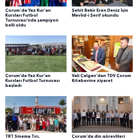
Gümüşhane Müftülüğü
Çorum'da Yaz Kur’an
Şehit Bekir Eren Deniz İçin
Kursları Futbol
Mevlid-i Şerif okundu
Turnuvası’nda şampiyon
Hakkari Müftülüğü
belli oldu
Hatay Müftülüğü
Iğdır Müftülüğü
Isparta Müftülüğü
Çorum’da Yaz Kur’an
Vali Çalgan’dan TDV Çorum
Kursları Futbol Turnuvası
Kitabevine ziyaret
İstanbul Müftülüğü
başladı
İzmir Müftülüğü
Kahramanmaraş Müftülüğü
Karabük Müftülüğü
TRT Sinema Tırı,
Çorum’da din görevlileri