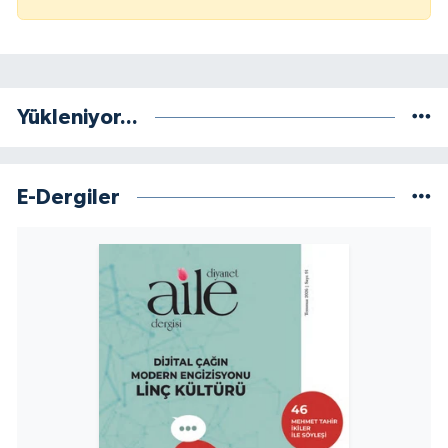
Konya Müftülüğü
Kütahya Müftülüğü
Yükleniyor...
Malatya Müftülüğü
Manisa Müftülüğü
E-Dergiler
Mardin Müftülüğü
Mersin Müftülüğü
Muğla Müftülüğü
Muş Müftülüğü
Nevşehir Müftülüğü