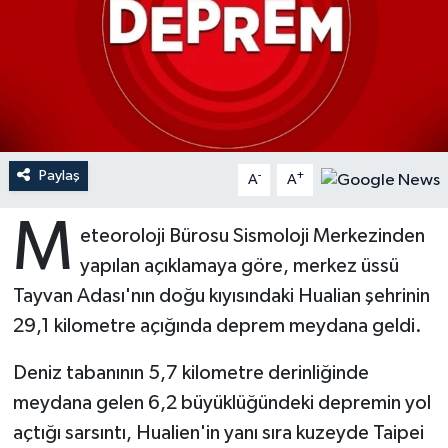
Ardahan Müftülüğü
Kudüs
Hutbeler
Artvin Müftülüğü
Kurban
DİYANET AKADEMİ
Aydın Müftülüğü
Mukabele
DİYANET GENÇLİK
Paylaş
-
+
A
A
Balıkesir Müftülüğü
Peygamberimizin Hayatı
DİYANET RADYO/TV
M
eteoroloji Bürosu Sismoloji Merkezinden
Bartın Müftülüğü
Ramazan
DEPREM
yapılan açıklamaya göre, merkez üssü
Batman Müftülüğü
Sahabeler
Dünya
Tayvan Adası'nın doğu kıyısındaki Hualian şehrinin
29,1 kilometre açığında deprem meydana geldi.
Bayburt Müftülüğü
Zekat
Eğitim
Deniz tabanının 5,7 kilometre derinliğinde
Bilecik Müftülüğü
Kültür-Sanat
meydana gelen 6,2 büyüklüğündeki depremin yol
açtığı sarsıntı, Hualien'in yanı sıra kuzeyde Taipei
Bingöl Müftülüğü
Aile