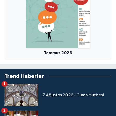
Niğde Müftülüğü
Ordu Müftülüğü
Osmaniye Müftülüğü
Rize Müftülüğü
Temmuz 2026
Sakarya Müftülüğü
Trend Haberler
Samsun Müftülüğü
1
Siirt Müftülüğü
7 Ağustos 2026 - Cuma Hutbesi
Sinop Müftülüğü
2