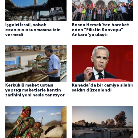
Gümüşhane Müftülüğü
Hakkari Müftülüğü
İşgalci İsrail, sabah
Bosna Hersek'ten hareket
ezanının okunmasına izin
eden "Filistin Konvoyu"
vermedi
Ankara'ya ulaştı
Hatay Müftülüğü
Iğdır Müftülüğü
Isparta Müftülüğü
İstanbul Müftülüğü
Kerküklü maket ustası
Kanada'da bir camiye silahlı
yaptığı maketlerle kentin
saldırı düzenlendi
tarihini yeni nesle tanıtıyor
İzmir Müftülüğü
Kahramanmaraş Müftülüğü
Karabük Müftülüğü