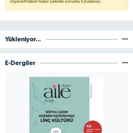
DiyanetHaber hiçbir şekilde sorumlu tutulamaz.
Konya Müftülüğü
Kütahya Müftülüğü
Yükleniyor...
Malatya Müftülüğü
Manisa Müftülüğü
E-Dergiler
Mardin Müftülüğü
Mersin Müftülüğü
Muğla Müftülüğü
Muş Müftülüğü
Nevşehir Müftülüğü