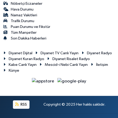
Nöbetçi Eczaneler
Hava Durumu
Namaz Vakitleri
Trafik Durumu
Puan Durumu ve Fikstür
Tüm Manşetler
Son Dakika Haberleri
Diyanet Dijital
Diyanet TV Canlı Yayın
Diyanet Radyo
Diyanet Kuran Radyo
Diyanet Risalet Radyo
Kabe Canlı Yayın
Mescid-i Nebi Canlı Yayın
İletişim
Künye
RSS
Copyright © 2025 Her hakkı saklıdır.