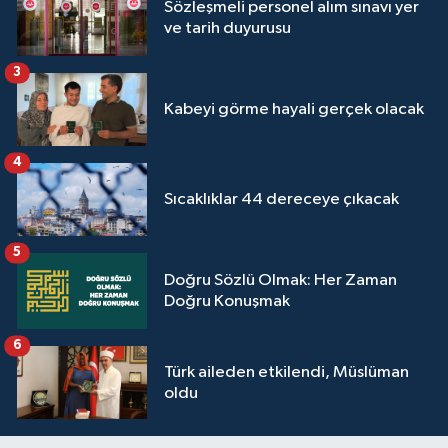
Sözleşmeli personel alım sınavı yer
Sivas Müftülüğü
ve tarih duyurusu
Şanlıurfa Müftülüğü
3
Kabeyi görme hayali gerçek olacak
Şırnak Müftülüğü
Tekirdağ Müftülüğü
4
Sıcaklıklar 44 dereceye çıkacak
Tokat Müftülüğü
5
Trabzon Müftülüğü
Doğru Sözlü Olmak: Her Zaman
Doğru Konuşmak
Tunceli Müftülüğü
6
Uşak Müftülüğü
Türk aileden etkilendi, Müslüman
oldu
Van Müftülüğü