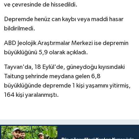
ve çevresinde de hissedildi.
Bitlis Müftülüğü
Sağlık
Depremde henüz can kaybı veya maddi hasar
bildirilmedi.
Bolu Müftülüğü
Makaleler
ABD Jeolojik Araştırmalar Merkezi ise depremin
Burdur Müftülüğü
Ekonomi
büyüklüğünü 5,9 olarak açıkladı.
Bursa Müftülüğü
Duyurular
Tayvan'da, 18 Eylül'de, güneydoğu kıyısındaki
Taitung şehrinde meydana gelen 6,8
Çanakkale Müftülüğü
Podcast
büyüklüğünde depremde 1 kişi yaşamını yitirmiş,
Çankırı Müftülüğü
Bilim, Teknoloji
164 kişi yaralanmıştı.
Çorum Müftülüğü
Biyografiler
Denizli Müftülüğü
Diyanet TV