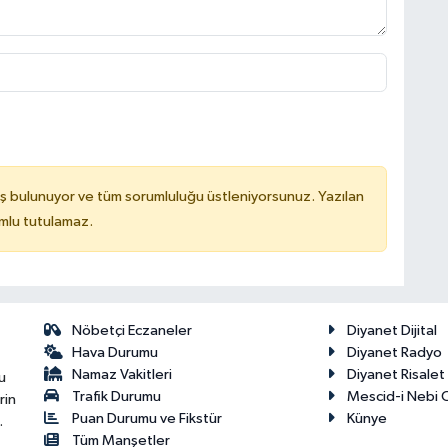
ş bulunuyor ve tüm sorumluluğu üstleniyorsunuz. Yazılan
mlu tutulamaz.
Nöbetçi Eczaneler
Diyanet Dijital
Hava Durumu
Diyanet Radyo
Namaz Vakitleri
Diyanet Risale
u
Trafik Durumu
Mescid-i Nebi C
rin
Puan Durumu ve Fikstür
Künye
.
Tüm Manşetler