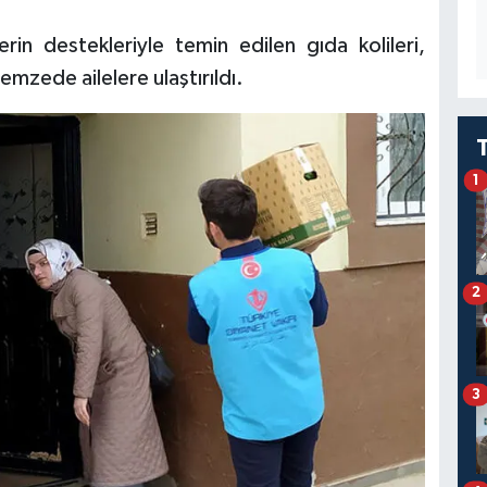
in destekleriyle temin edilen gıda kolileri,
emzede ailelere ulaştırıldı.
1
2
3