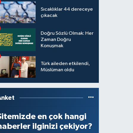
Sıcaklıklar 44 dereceye
çıkacak
Doğru Sözlü Olmak: Her
Zaman Doğru
Konuşmak
Türk aileden etkilendi,
Müslüman oldu
Anket
Sitemizde en çok hangi
haberler ilginizi çekiyor?