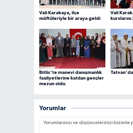
Karaman Müftülüğü
Vali Karakaya, ilçe
Vali Karak
müftüleriyle bir araya geldi
kurslarını 
Kars Müftülüğü
Kastamonu Müftülüğü
Kayseri Müftülüğü
Kilis Müftülüğü
Bitlis'te manevi danışmanlık
Tatvan'da 
faaliyetlerine katılan gençler
mezun oldu
Kırıkkale Müftülüğü
Kırklareli Müftülüğü
Yorumlar
Kırşehir Müftülüğü
Kocaeli Müftülüğü