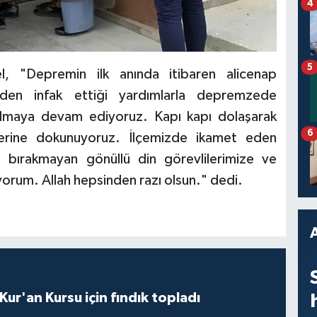
4
5
l, "Depremin ilk anında itibaren alicenap
ülden infak ettiği yardımlarla depremzede
olmaya devam ediyoruz. Kapı kapı dolaşarak
6
lerine dokunuyoruz. İlçemizde ikamet eden
 bırakmayan gönüllü din görevlilerimize ve
orum. Allah hepsinden razı olsun." dedi.
 Kur'an Kursu için fındık topladı