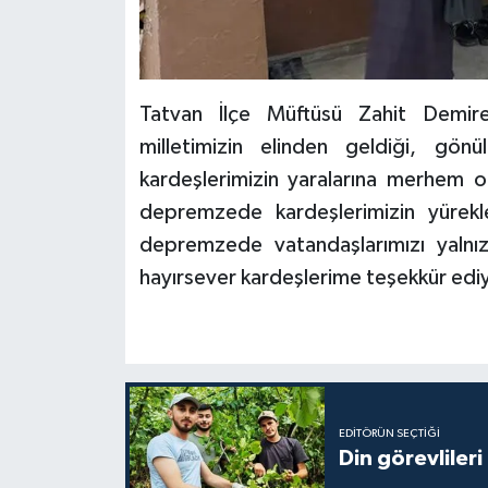
Diyarbakır Müftülüğü
İhtida Haberleri
Düzce Müftülüğü
YAŞAM
Tatvan İlçe Müftüsü Zahit Demire
Edirne Müftülüğü
milletimizin elinden geldiği, gön
Elazığ Müftülüğü
kardeşlerimizin yaralarına merhem 
depremzede kardeşlerimizin yürek
Erzincan Müftülüğü
depremzede vatandaşlarımızı yalnız
hayırsever kardeşlerime teşekkür ediy
Erzurum Müftülüğü
Eskişehir Müftülüğü
Gaziantep Müftülüğü
EDITÖRÜN SEÇTIĞI
Giresun Müftülüğü
Din görevlileri