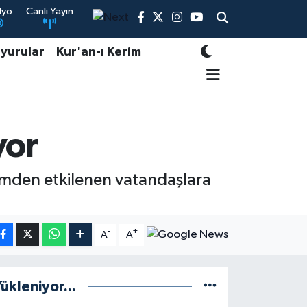
dyo
Canlı Yayın
yurular
Kur'an-ı Kerim
yor
remden etkilenen vatandaşlara
-
+
A
A
ükleniyor...