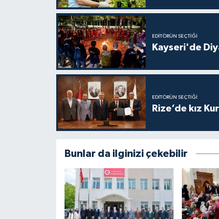
Gümüşhane Müftülüğü
Hakkari Müftülüğü
EDITÖRÜN SEÇTIĞI
Kayseri'de Diy
Hatay Müftülüğü
Iğdır Müftülüğü
EDITÖRÜN SEÇTIĞI
Rize’de kız Ku
Isparta Müftülüğü
İstanbul Müftülüğü
Bunlar da ilginizi çekebilir
İzmir Müftülüğü
Kahramanmaraş Müftülüğü
Karabük Müftülüğü