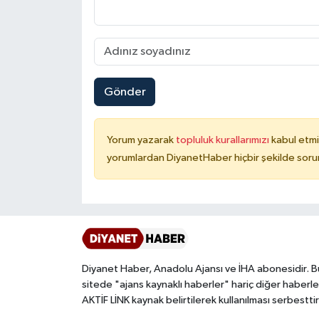
Konya Müftülüğü
Kütahya Müftülüğü
Gönder
Malatya Müftülüğü
Manisa Müftülüğü
Yorum yazarak
topluluk kurallarımızı
kabul etmi
yorumlardan DiyanetHaber hiçbir şekilde soru
Mardin Müftülüğü
Mersin Müftülüğü
Muğla Müftülüğü
Diyanet Haber, Anadolu Ajansı ve İHA abonesidir. B
Muş Müftülüğü
sitede "ajans kaynaklı haberler" hariç diğer haberle
AKTİF LİNK kaynak belirtilerek kullanılması serbesttir
Nevşehir Müftülüğü