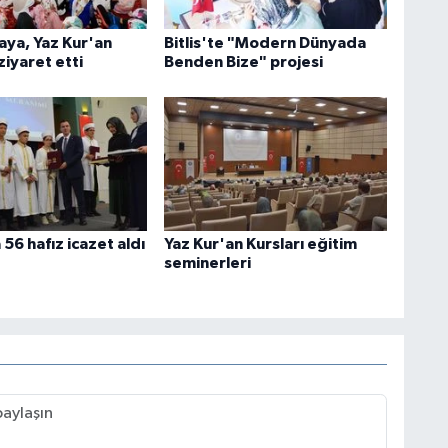
aya, Yaz Kur'an
Bitlis'te "Modern Dünyada
ziyaret etti
Benden Bize" projesi
56 hafız icazet aldı
Yaz Kur'an Kursları eğitim
seminerleri