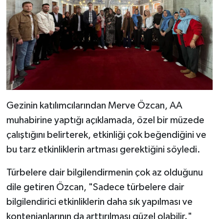
Diyarbakır Müftülüğü
İhtida Haberleri
Düzce Müftülüğü
YAŞAM
Edirne Müftülüğü
Elazığ Müftülüğü
Erzincan Müftülüğü
Gezinin katılımcılarından Merve Özcan, AA
muhabirine yaptığı açıklamada, özel bir müzede
Erzurum Müftülüğü
çalıştığını belirterek, etkinliği çok beğendiğini ve
bu tarz etkinliklerin artması gerektiğini söyledi.
Eskişehir Müftülüğü
Türbelere dair bilgilendirmenin çok az olduğunu
Gaziantep Müftülüğü
dile getiren Özcan, "Sadece türbelere dair
bilgilendirici etkinliklerin daha sık yapılması ve
Giresun Müftülüğü
kontenjanlarının da arttırılması güzel olabilir."