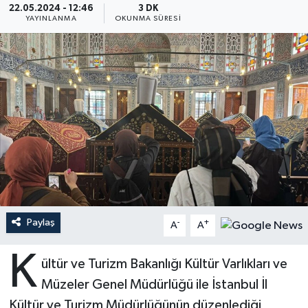
22.05.2024 - 12:46
3 DK
YAYINLANMA
OKUNMA SÜRESI
Ardahan Müftülüğü
Kudüs
Hutbeler
Artvin Müftülüğü
Kurban
DİYANET AKADEMİ
Aydın Müftülüğü
Mukabele
DİYANET GENÇLİK
Balıkesir Müftülüğü
Peygamberimizin Hayatı
DİYANET RADYO/TV
Bartın Müftülüğü
Ramazan
DEPREM
Batman Müftülüğü
Sahabeler
Dünya
Paylaş
-
+
A
A
Bayburt Müftülüğü
Zekat
Eğitim
K
ültür ve Turizm Bakanlığı Kültür Varlıkları ve
Bilecik Müftülüğü
Kültür-Sanat
Müzeler Genel Müdürlüğü ile İstanbul İl
Kültür ve Turizm Müdürlüğünün düzenlediği
Bingöl Müftülüğü
Aile