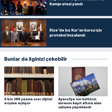
Kampı ateşi yandı
Yalova Müftülüğü
Yozgat Müftülüğü
Rize’de kız Kur’an kursu için
Zonguldak Müftülüğü
protokol imzalandı
Bunlar da ilginizi çekebilir
6 bin 388 yazma eser dijital
Ayasofya'nın kültürel
erişime açılıyor
mirasını kayıt altına alan
çalışma yayımlandı