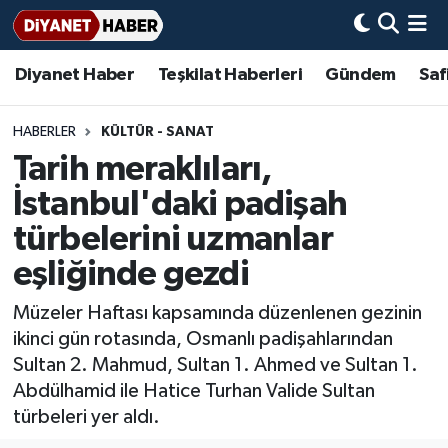
Diyanet Haber
Teşkilat Haberleri
Gündem
Saf
Diyanet Haber
Adana Müftülüğü
Bir Ayet
Aile Dergisi
İmam Hatip Okulları
Başmakale
Hadis-i Şerifler
Nöbetçi Eczaneler
Teşkilat Haberleri
Adıyaman Müftülüğü
Bir Hikaye
Aylık Dergi
Hayat Okumaları
Hava Durumu
HABERLER
KÜLTÜR - SANAT
Tarih meraklıları,
Afyonkarahisar Müftülüğü
Gündem
Biyografiler
Ankara Namaz Vakitleri
İstanbul'daki padişah
Ağrı Müftülüğü
#Keşfet
Dini kavramlar
Trafik Durumu
türbelerini uzmanlar
eşliğinde gezdi
Aksaray Müftülüğü
Diyanet Bilgi
Basında Bugün
Süper Lig Puan Durumu ve Fikstür
Müzeler Haftası kapsamında düzenlenen gezinin
Amasya Müftülüğü
Diyanet Takvimi
DİYANET eKİTAP
Tüm Manşetler
ikinci gün rotasında, Osmanlı padişahlarından
Sultan 2. Mahmud, Sultan 1. Ahmed ve Sultan 1.
Ankara Müftülüğü
Dualar
Diyanet Dergi
Son Dakika Haberleri
Abdülhamid ile Hatice Turhan Valide Sultan
türbeleri yer aldı.
Antalya Müftülüğü
Hadislerle İslam
TDV
Haber Arşivi