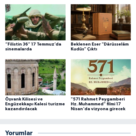
“Filistin 36” 17 Temmuz’da
Beklenen Eser "Dârüsselâm
sinemalarda
Kudüs" Çıktı
Öşvank Kilisesi ve
"571 Rahmet Peygamberi
Engüzekkapı Kalesi turizme
Hz. Muhammed" filmi 17
kazandırılacak
Nisan'da vizyona girecek
Yorumlar