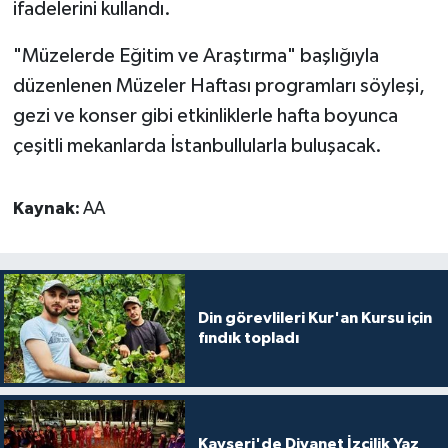
ifadelerini kullandı.
Sivas Müftülüğü
"Müzelerde Eğitim ve Araştırma" başlığıyla
Şanlıurfa Müftülüğü
düzenlenen Müzeler Haftası programları söyleşi,
Şırnak Müftülüğü
gezi ve konser gibi etkinliklerle hafta boyunca
çeşitli mekanlarda İstanbullularla buluşacak.
Tekirdağ Müftülüğü
Kaynak:
AA
Tokat Müftülüğü
Trabzon Müftülüğü
Tunceli Müftülüğü
Din görevlileri Kur'an Kursu için
fındık topladı
Uşak Müftülüğü
Van Müftülüğü
Kayseri'de Diyanet İzcilik Yaz