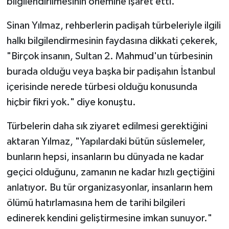
bilgilendirilmesinin önemine işaret etti.
Sinan Yılmaz, rehberlerin padişah türbeleriyle ilgili
Niğde Müftülüğü
halkı bilgilendirmesinin faydasına dikkati çekerek,
Ordu Müftülüğü
"Birçok insanın, Sultan 2. Mahmud'un türbesinin
burada olduğu veya başka bir padişahın İstanbul
Osmaniye Müftülüğü
içerisinde nerede türbesi olduğu konusunda
hiçbir fikri yok." diye konuştu.
Rize Müftülüğü
Türbelerin daha sık ziyaret edilmesi gerektiğini
Sakarya Müftülüğü
aktaran Yılmaz, "Yapılardaki bütün süslemeler,
Samsun Müftülüğü
bunların hepsi, insanların bu dünyada ne kadar
geçici olduğunu, zamanın ne kadar hızlı geçtiğini
Siirt Müftülüğü
anlatıyor. Bu tür organizasyonlar, insanların hem
ölümü hatırlamasına hem de tarihi bilgileri
Sinop Müftülüğü
edinerek kendini geliştirmesine imkan sunuyor."