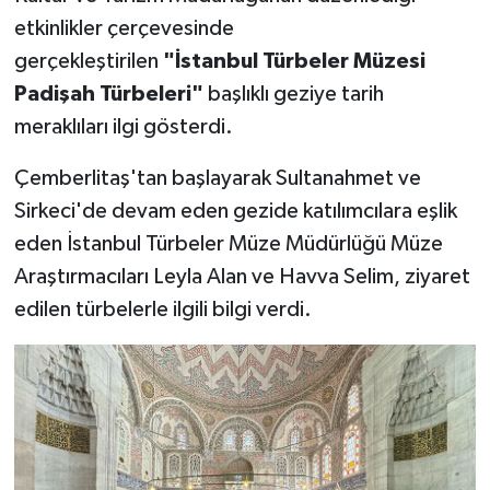
etkinlikler çerçevesinde
Bitlis Müftülüğü
Sağlık
gerçekleştirilen
"İstanbul Türbeler Müzesi
Padişah Türbeleri"
başlıklı geziye tarih
Bolu Müftülüğü
Makaleler
meraklıları ilgi gösterdi.
Burdur Müftülüğü
Ekonomi
Çemberlitaş'tan başlayarak Sultanahmet ve
Sirkeci'de devam eden gezide katılımcılara eşlik
Bursa Müftülüğü
Duyurular
eden İstanbul Türbeler Müze Müdürlüğü Müze
Çanakkale Müftülüğü
Podcast
Araştırmacıları Leyla Alan ve Havva Selim, ziyaret
edilen türbelerle ilgili bilgi verdi.
Çankırı Müftülüğü
Bilim, Teknoloji
Çorum Müftülüğü
Biyografiler
Denizli Müftülüğü
Diyanet TV