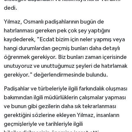
dedi.
Konya Müftülüğü
Yılmaz, Osmanlı padişahlarının bugün de
Kütahya Müftülüğü
hatırlanması gereken pek çok şey yaptığını
kaydederek, "Ecdat bizim için neler yapmış veya
Malatya Müftülüğü
hangi durumlardan geçmiş bunları daha detaylı
Manisa Müftülüğü
öğrenmek gerekiyor. Biz bunları zaman içerisinde
unutuyoruz ve unuttuğumuz şeyleri de hatırlamak
Mardin Müftülüğü
gerekiyor." değerlendirmesinde bulundu.
Mersin Müftülüğü
Padişahlar ve türbeleriyle ilgili farkındalık oluşması
bakımından ilgili müdürlüklerin çalışmalar yapması
Muğla Müftülüğü
ve bunun gibi gezilerin daha sık tekrarlanması
gerektiğini sözlerine ekleyen Yılmaz, insanların
Muş Müftülüğü
geçmişleriyle ve tarihleriyle ilgili
Nevşehir Müftülüğü