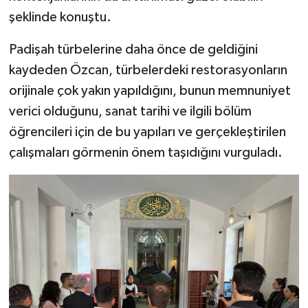
Gümüşhane Müftülüğü
şeklinde konuştu.
Hakkari Müftülüğü
Padişah türbelerine daha önce de geldiğini
kaydeden Özcan, türbelerdeki restorasyonların
Hatay Müftülüğü
orijinale çok yakın yapıldığını, bunun memnuniyet
verici olduğunu, sanat tarihi ve ilgili bölüm
Iğdır Müftülüğü
öğrencileri için de bu yapıları ve gerçekleştirilen
çalışmaları görmenin önem taşıdığını vurguladı.
Isparta Müftülüğü
İstanbul Müftülüğü
İzmir Müftülüğü
Kahramanmaraş Müftülüğü
Karabük Müftülüğü