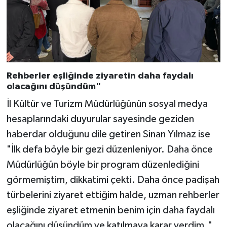
Karaman Müftülüğü
Kars Müftülüğü
Kastamonu Müftülüğü
Rehberler eşliğinde ziyaretin daha faydalı
olacağını düşündüm"
Kayseri Müftülüğü
İl Kültür ve Turizm Müdürlüğünün sosyal medya
Kilis Müftülüğü
hesaplarındaki duyurular sayesinde geziden
haberdar olduğunu dile getiren Sinan Yılmaz ise
Kırıkkale Müftülüğü
"İlk defa böyle bir gezi düzenleniyor. Daha önce
Müdürlüğün böyle bir program düzenlediğini
Kırklareli Müftülüğü
görmemiştim, dikkatimi çekti. Daha önce padişah
türbelerini ziyaret ettiğim halde, uzman rehberler
Kırşehir Müftülüğü
eşliğinde ziyaret etmenin benim için daha faydalı
Kocaeli Müftülüğü
olacağını düşündüm ve katılmaya karar verdim."