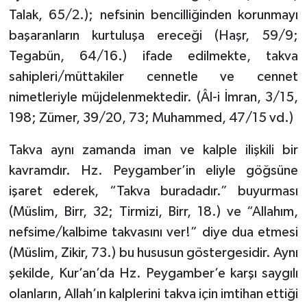
Gümüşhane Müftülüğü
Talak, 65/2.); nefsinin bencilliğinden korunmayı
başaranların kurtuluşa ereceği (Haşr, 59/9;
Hakkari Müftülüğü
Tegabün, 64/16.) ifade edilmekte, takva
sahipleri/müttakiler cennetle ve cennet
Hatay Müftülüğü
nimetleriyle müjdelenmektedir. (Âl-i İmran, 3/15,
198; Zümer, 39/20, 73; Muhammed, 47/15 vd.)
Iğdır Müftülüğü
Takva aynı zamanda iman ve kalple ilişkili bir
Isparta Müftülüğü
kavramdır. Hz. Peygamber’in eliyle göğsüne
İstanbul Müftülüğü
işaret ederek, “Takva buradadır.” buyurması
(Müslim, Birr, 32; Tirmizi, Birr, 18.) ve “Allahım,
İzmir Müftülüğü
nefsime/kalbime takvasını ver!” diye dua etmesi
(Müslim, Zikir, 73.) bu hususun göstergesidir. Aynı
Kahramanmaraş Müftülüğü
şekilde, Kur’an’da Hz. Peygamber’e karşı saygılı
Karabük Müftülüğü
olanların, Allah’ın kalplerini takva için imtihan ettiği