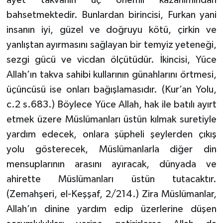
bahsetmektedir. Bunlardan birincisi, Furkan yani
Konya Müftülüğü
insanın iyi, güzel ve doğruyu kötü, çirkin ve
yanlıştan ayırmasını sağlayan bir temyiz yeteneği,
Kütahya Müftülüğü
sezgi gücü ve vicdan ölçütüdür. İkincisi, Yüce
Malatya Müftülüğü
Allah’ın takva sahibi kullarının günahlarını örtmesi,
üçüncüsü ise onları bağışlamasıdır. (Kur’an Yolu,
Manisa Müftülüğü
c.2 s.683.) Böylece Yüce Allah, hak ile batılı ayırt
etmek üzere Müslümanları üstün kılmak suretiyle
Mardin Müftülüğü
yardım edecek, onlara şüpheli şeylerden çıkış
Mersin Müftülüğü
yolu gösterecek, Müslümanlarla diğer din
mensuplarının arasını ayıracak, dünyada ve
Muğla Müftülüğü
ahirette Müslümanları üstün tutacaktır.
(Zemahşeri, el-Keşşaf, 2/214.) Zira Müslümanlar,
Muş Müftülüğü
Allah’ın dinine yardım edip üzerlerine düşen
Nevşehir Müftülüğü