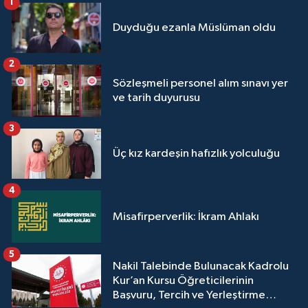
1
Duyduğu ezanla Müslüman oldu
2
Sözleşmeli personel alım sınavı yer
ve tarih duyurusu
3
Üç kız kardeşin hafızlık yolculuğu
4
Misafirperverlik: İkram Ahlakı
5
Nakil Talebinde Bulunacak Kadrolu
Kur’an Kursu Öğreticilerinin
Başvuru, Tercih ve Yerleştirme