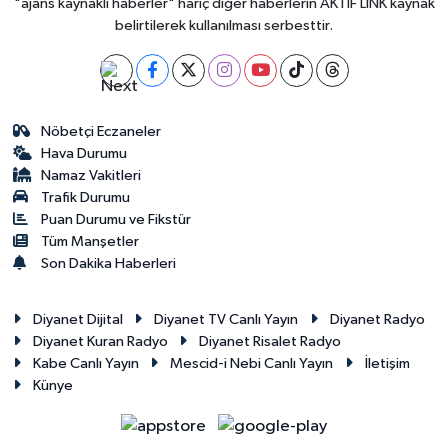
"ajans kaynaklı haberler" hariç diğer haberlerin AKTİF LİNK kaynak
belirtilerek kullanılması serbesttir.
Nöbetçi Eczaneler
Hava Durumu
Namaz Vakitleri
Trafik Durumu
Puan Durumu ve Fikstür
Tüm Manşetler
Son Dakika Haberleri
Diyanet Dijital
Diyanet TV Canlı Yayın
Diyanet Radyo
Diyanet Kuran Radyo
Diyanet Risalet Radyo
Kabe Canlı Yayın
Mescid-i Nebi Canlı Yayın
İletişim
Künye