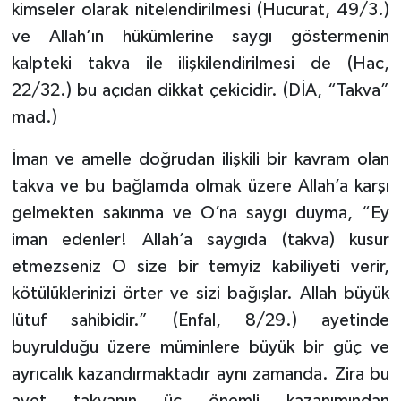
kimseler olarak nitelendirilmesi (Hucurat, 49/3.)
Karaman Müftülüğü
ve Allah’ın hükümlerine saygı göstermenin
kalpteki takva ile ilişkilendirilmesi de (Hac,
Kars Müftülüğü
22/32.) bu açıdan dikkat çekicidir. (DİA, “Takva”
mad.)
Kastamonu Müftülüğü
İman ve amelle doğrudan ilişkili bir kavram olan
Kayseri Müftülüğü
takva ve bu bağlamda olmak üzere Allah’a karşı
Kilis Müftülüğü
gelmekten sakınma ve O’na saygı duyma, “Ey
iman edenler! Allah’a saygıda (takva) kusur
Kırıkkale Müftülüğü
etmezseniz O size bir temyiz kabiliyeti verir,
kötülüklerinizi örter ve sizi bağışlar. Allah büyük
Kırklareli Müftülüğü
lütuf sahibidir.” (Enfal, 8/29.) ayetinde
Kırşehir Müftülüğü
buyrulduğu üzere müminlere büyük bir güç ve
ayrıcalık kazandırmaktadır aynı zamanda. Zira bu
Kocaeli Müftülüğü
ayet takvanın üç önemli kazanımından