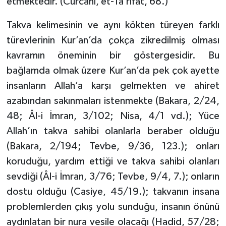
etmektedir. (Cürcani, et-Ta’rifat, 68.)
Diyarbakır Müftülüğü
İhtida Haberleri
Takva kelimesinin ve aynı kökten türeyen farklı
Düzce Müftülüğü
YAŞAM
türevlerinin Kur’an’da çokça zikredilmiş olması
kavramın öneminin bir göstergesidir. Bu
Edirne Müftülüğü
bağlamda olmak üzere Kur’an’da pek çok ayette
Elazığ Müftülüğü
insanların Allah’a karşı gelmekten ve ahiret
azabından sakınmaları istenmekte (Bakara, 2/24,
Erzincan Müftülüğü
48; Âl-i İmran, 3/102; Nisa, 4/1 vd.); Yüce
Allah’ın takva sahibi olanlarla beraber olduğu
Erzurum Müftülüğü
(Bakara, 2/194; Tevbe, 9/36, 123.); onları
Eskişehir Müftülüğü
koruduğu, yardım ettiği ve takva sahibi olanları
sevdiği (Âl-i İmran, 3/76; Tevbe, 9/4, 7.); onların
Gaziantep Müftülüğü
dostu olduğu (Casiye, 45/19.); takvanın insana
problemlerden çıkış yolu sunduğu, insanın önünü
Giresun Müftülüğü
aydınlatan bir nura vesile olacağı (Hadid, 57/28;