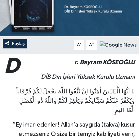
Ardahan Müftülüğü
Kudüs
Hutbeler
Artvin Müftülüğü
Kurban
DİYANET AKADEMİ
Aydın Müftülüğü
Mukabele
DİYANET GENÇLİK
Paylaş
-
+
A
A
D
Balıkesir Müftülüğü
Peygamberimizin Hayatı
DİYANET RADYO/TV
r. Bayram KÖSEOĞLU
Bartın Müftülüğü
Ramazan
DEPREM
DİB Din İşleri Yüksek Kurulu Uzmanı
Batman Müftülüğü
Sahabeler
Dünya
يَٓا اَيُّهَا الَّذٖينَ اٰمَنُٓوا اِنْ تَتَّقُوا اللّٰهَ يَجْعَلْ لَكُمْ فُرْقَاناً
وَيُكَفِّرْ عَنْكُمْ سَيِّـَٔاتِكُمْ وَيَغْفِرْ لَكُمْؕ وَاللّٰهُ ذُو الْفَضْلِ
Bayburt Müftülüğü
Zekat
Eğitim
الْعَظٖيمِ
Bilecik Müftülüğü
Kültür-Sanat
“Ey iman edenler! Allah’a saygıda (takva) kusur
etmezseniz O size bir temyiz kabiliyeti verir,
Bingöl Müftülüğü
Aile