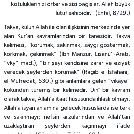
kötülüklerinizi örter ve sizi bağışlar. Allah büyük
lütuf sahibidir.” (Enfal, 8/29.)
Bitlis Müftülüğü
Sağlık
Takva, kulun Allah ile olan ilişkisinin merkezinde yer
Bolu Müftülüğü
Makaleler
alan Kur’an kavramlarından bir tanesidir. Takva
Burdur Müftülüğü
Ekonomi
kelimesi, “korumak, sakınmak, saygı göstermek,
korkmak, çekinmek” (İbn Manzur, Lisanü’l-Arab,
Bursa Müftülüğü
Duyurular
“vky” mad.), “bir şeyi kendisine zarar ve eziyet
verecek şeylerden korumak” (Ragıb el-İsfahani,
Çanakkale Müftülüğü
Podcast
el-Müfredat, 530.) gibi anlamlara gelen “vikâye”
kökünden türemiş bir kelimedir. Dinî bir kavram
Çankırı Müftülüğü
Bilim, Teknoloji
olarak takva, Allah’a itaat hususunda ihlaslı olmayı,
Çorum Müftülüğü
Biyografiler
Allah’a isyan anlamına gelecek hususlarda ise terk
ve sakınmayı; nefsin arzularından ve Allah’tan
Denizli Müftülüğü
Diyanet TV
uzaklaştıran şeylerden kaçınmayı ifade