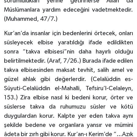
sorumlulukları yerine getirirlerse Allah da
Müslümanlara yardım edeceğini vadetmektedir.
Niğde Müftülüğü
(Muhammed, 47/7.)
Ordu Müftülüğü
Kur’an’da insanlar için bedenlerini örtecek, onları
süsleyecek elbise yaratıldığı ifade edildikten
Osmaniye Müftülüğü
sonra “takva elbisesi”nin daha hayırlı olduğu
belirtilmektedir. (Araf, 7/26.) Burada ifade edilen
Rize Müftülüğü
takva elbisesinden maksat tevhit, salih amel ve
Sakarya Müftülüğü
güzel ahlak gibi değerlerdir. (Celalüddin es-
Süyuti-Celalüddin el-Mahalli, Tefsiru’l-Celaleyn,
Samsun Müftülüğü
153.) Zira elbise nasıl ki bedeni korur, örter ve
süslerse takva da ruhumuzu süsler ve kötü
Siirt Müftülüğü
duygulardan korur. Kalpte yer eden takva aynı
şekilde bedene ve organlara yansır ve mümini
Sinop Müftülüğü
âdeta bir zırh gibi korur. Kur’an-ı Kerim’de “…Azık