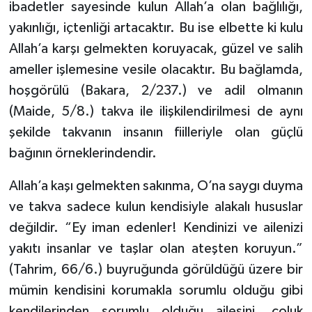
ibadetler sayesinde kulun Allah’a olan bağlılığı,
Yalova Müftülüğü
yakınlığı, içtenliği artacaktır. Bu ise elbette ki kulu
Allah’a karşı gelmekten koruyacak, güzel ve salih
Yozgat Müftülüğü
ameller işlemesine vesile olacaktır. Bu bağlamda,
Zonguldak Müftülüğü
hoşgörülü (Bakara, 2/237.) ve adil olmanın
(Maide, 5/8.) takva ile ilişkilendirilmesi de aynı
şekilde takvanın insanın fiilleriyle olan güçlü
bağının örneklerindendir.
Allah’a kaşı gelmekten sakınma, O’na saygı duyma
ve takva sadece kulun kendisiyle alakalı hususlar
değildir. “Ey iman edenler! Kendinizi ve ailenizi
yakıtı insanlar ve taşlar olan ateşten koruyun.”
(Tahrim, 66/6.) buyruğunda görüldüğü üzere bir
mümin kendisini korumakla sorumlu olduğu gibi
kendilerinden sorumlu olduğu ailesini, çoluk