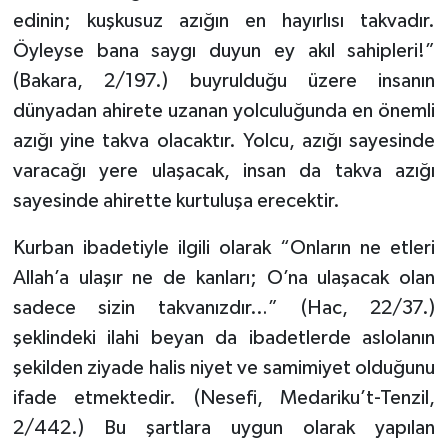
Sivas Müftülüğü
edinin; kuşkusuz azığın en hayırlısı takvadır.
Öyleyse bana saygı duyun ey akıl sahipleri!”
Şanlıurfa Müftülüğü
(Bakara, 2/197.) buyrulduğu üzere insanın
dünyadan ahirete uzanan yolculuğunda en önemli
Şırnak Müftülüğü
azığı yine takva olacaktır. Yolcu, azığı sayesinde
Tekirdağ Müftülüğü
varacağı yere ulaşacak, insan da takva azığı
sayesinde ahirette kurtuluşa erecektir.
Tokat Müftülüğü
Kurban ibadetiyle ilgili olarak “Onların ne etleri
Trabzon Müftülüğü
Allah’a ulaşır ne de kanları; O’na ulaşacak olan
sadece sizin takvanızdır…” (Hac, 22/37.)
Tunceli Müftülüğü
şeklindeki ilahi beyan da ibadetlerde aslolanın
şekilden ziyade halis niyet ve samimiyet olduğunu
Uşak Müftülüğü
ifade etmektedir. (Nesefi, Medariku’t-Tenzil,
Van Müftülüğü
2/442.) Bu şartlara uygun olarak yapılan