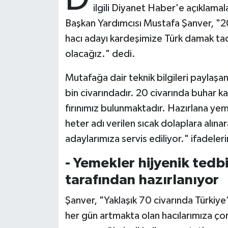
ilgili Diyanet Haber'e açıklama
Başkan Yardımcısı Mustafa Şanver, "2
Bitlis Müftülüğü
Sağlık
hacı adayı kardeşimize Türk damak ta
Bolu Müftülüğü
Makaleler
olacağız." dedi.
Burdur Müftülüğü
Ekonomi
Mutafağa dair teknik bilgileri paylaşa
bin civarındadır. 20 civarında buhar k
Bursa Müftülüğü
Duyurular
fırınımız bulunmaktadır. Hazırlana yem
heter adı verilen sıcak dolaplara alınar
Çanakkale Müftülüğü
Podcast
adaylarımıza servis ediliyor." ifadeleri
Çankırı Müftülüğü
Bilim, Teknoloji
- Yemekler hijyenik tedbi
tarafından hazırlanıyor
Çorum Müftülüğü
Biyografiler
Şanver, "Yaklaşık 70 civarında Türkiy
Denizli Müftülüğü
Diyanet TV
her gün artmakta olan hacılarımıza çorb