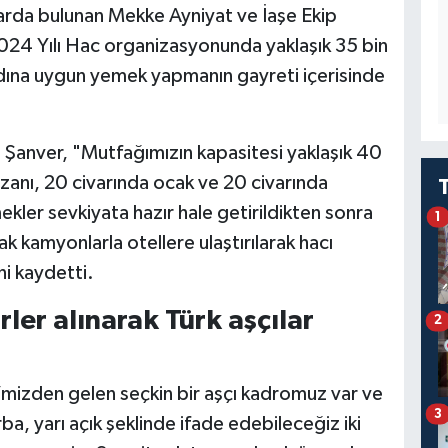
larda bulunan Mekke Ayniyat ve İaşe Ekip
024 Yılı Hac organizasyonunda yaklaşık 35 bin
dına uygun yemek yapmanın gayreti içerisinde
n Şanver, "Mutfağımızın kapasitesi yaklaşık 40
azanı, 20 civarında ocak ve 20 civarında
ekler sevkiyata hazır hale getirildikten sonra
1
ak kamyonlarla otellere ulaştırılarak hacı
ni kaydetti.
rler alınarak Türk aşçılar
2
e’mizden gelen seçkin bir aşçı kadromuz var ve
3
a, yarı açık şeklinde ifade edebileceğiz iki