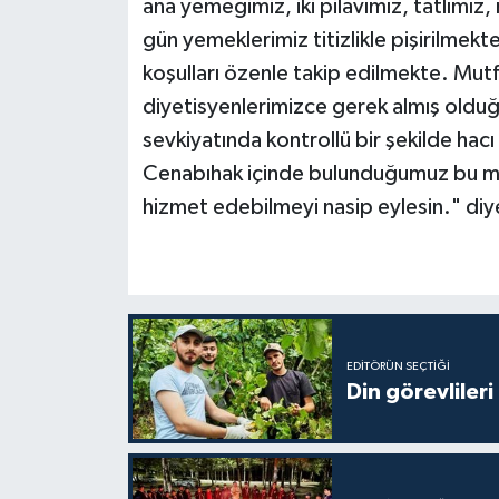
ana yemeğimiz, iki pilavımız, tatlımız
Diyarbakır Müftülüğü
İhtida Haberleri
gün yemeklerimiz titizlikle pişirilmekte
Düzce Müftülüğü
YAŞAM
koşulları özenle takip edilmekte. Mut
diyetisyenlerimizce gerek almış olduğ
Edirne Müftülüğü
sevkiyatında kontrollü bir şekilde hac
Cenabıhak içinde bulunduğumuz bu me
Elazığ Müftülüğü
hizmet edebilmeyi nasip eylesin." diy
Erzincan Müftülüğü
Erzurum Müftülüğü
Eskişehir Müftülüğü
EDITÖRÜN SEÇTIĞI
Din görevlileri
Gaziantep Müftülüğü
Giresun Müftülüğü