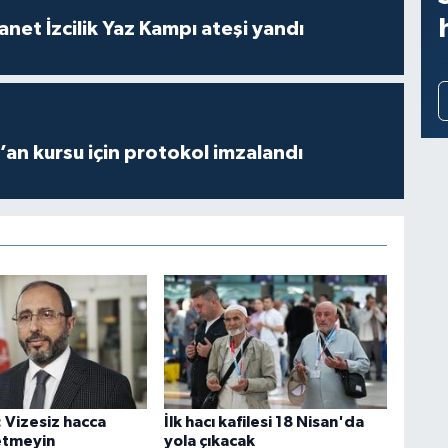
anet İzcilik Yaz Kampı ateşi yandı
r’an kursu için protokol imzalandı
 Vizesiz hacca
İlk hacı kafilesi 18 Nisan'da
etmeyin
yola çıkacak