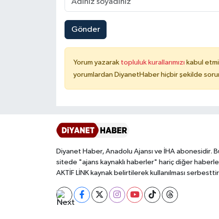
Konya Müftülüğü
Gönder
Kütahya Müftülüğü
Yorum yazarak
topluluk kurallarımızı
kabul etmi
Malatya Müftülüğü
yorumlardan DiyanetHaber hiçbir şekilde soru
Manisa Müftülüğü
Mardin Müftülüğü
Mersin Müftülüğü
Diyanet Haber, Anadolu Ajansı ve İHA abonesidir. B
sitede "ajans kaynaklı haberler" hariç diğer haberle
Muğla Müftülüğü
AKTİF LİNK kaynak belirtilerek kullanılması serbesttir
Muş Müftülüğü
Nevşehir Müftülüğü