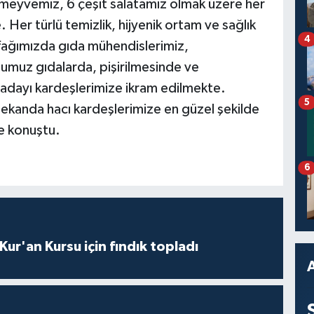
, meyvemiz, 6 çeşit salatamız olmak üzere her
. Her türlü temizlik, hijyenik ortam ve sağlık
4
fağımızda gıda mühendislerimiz,
umuz gıdalarda, pişirilmesinde ve
ı adayı kardeşlerimize ikram edilmekte.
5
kanda hacı kardeşlerimize en güzel şekilde
e konuştu.
6
 Kur'an Kursu için fındık topladı