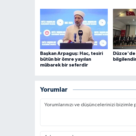
Karaman Müftülüğü
Kars Müftülüğü
Kastamonu Müftülüğü
Başkan Arpaguş: Hac, tesiri
Düzce'de 
Kayseri Müftülüğü
bütün bir ömre yayılan
bilgilendir
mübarek bir seferdir
Kilis Müftülüğü
Kırıkkale Müftülüğü
Yorumlar
Kırklareli Müftülüğü
Kırşehir Müftülüğü
Kocaeli Müftülüğü