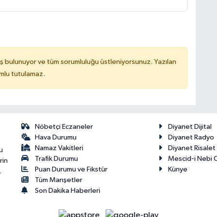
ş bulunuyor ve tüm sorumluluğu üstleniyorsunuz. Yazılan
mlu tutulamaz.
Nöbetçi Eczaneler
Diyanet Dijital
Hava Durumu
Diyanet Radyo
Namaz Vakitleri
Diyanet Risale
u
Trafik Durumu
Mescid-i Nebi C
rin
Puan Durumu ve Fikstür
Künye
.
Tüm Manşetler
Son Dakika Haberleri