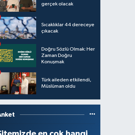
gerçek olacak
Sıcaklıklar 44 dereceye
çıkacak
Doğru Sözlü Olmak: Her
Zaman Doğru
Konuşmak
Türk aileden etkilendi,
Müslüman oldu
Anket
Sitemizde en çok hangi