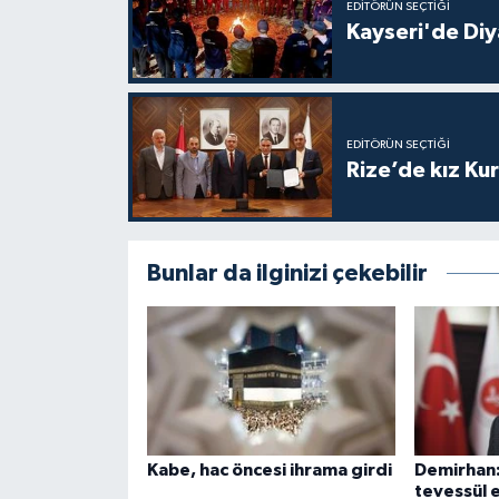
EDITÖRÜN SEÇTIĞI
Gümüşhane Müftülüğü
Kayseri'de Diy
Hakkari Müftülüğü
Hatay Müftülüğü
EDITÖRÜN SEÇTIĞI
Rize’de kız Ku
Iğdır Müftülüğü
Isparta Müftülüğü
Bunlar da ilginizi çekebilir
İstanbul Müftülüğü
İzmir Müftülüğü
Kahramanmaraş Müftülüğü
Kabe, hac öncesi ihrama girdi
Demirhan:
Karabük Müftülüğü
tevessül 