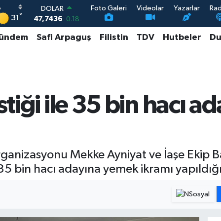
Foto Galeri
Videolar
Yazarlar
Ra
DOLAR
°
31
47,7436
0.18
EURO
ündem
Safi Arpaguş
Filistin
TDV
Hutbeler
Du
55,2510
0.32
STERLİN
64,4811
0.38
GRAM ALTIN
6660.55
0.03
BİST100
istiği ile 35 bin hacı 
13.779
-14
Organizasyonu Mekke Ayniyat ve İaşe Ekip 
le 35 bin hacı adayına yemek ikramı yapıldığı