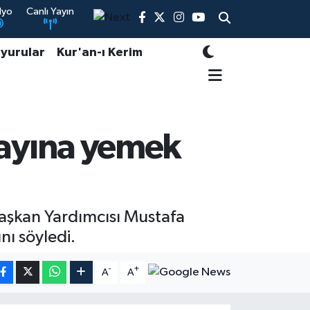
dyo
Canlı Yayın
yurular
Kur'an-ı Kerim
adayına yemek
Başkan Yardımcısı Mustafa
nı söyledi.
-
+
A
A