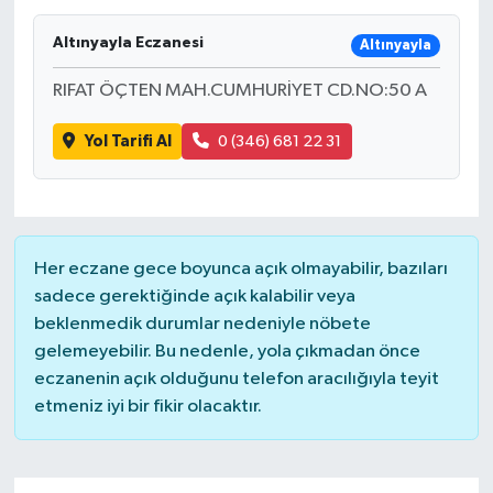
Ardahan Müftülüğü
Kudüs
Hutbeler
Altınyayla Eczanesi
Altınyayla
RIFAT ÖÇTEN MAH.CUMHURİYET CD.NO:50 A
Artvin Müftülüğü
Kurban
DİYANET AKADEMİ
Yol Tarifi Al
0 (346) 681 22 31
Aydın Müftülüğü
Mukabele
DİYANET GENÇLİK
Balıkesir Müftülüğü
Peygamberimizin Hayatı
DİYANET RADYO/TV
Bartın Müftülüğü
Ramazan
DEPREM
Her eczane gece boyunca açık olmayabilir, bazıları
sadece gerektiğinde açık kalabilir veya
Batman Müftülüğü
Sahabeler
Dünya
beklenmedik durumlar nedeniyle nöbete
gelemeyebilir. Bu nedenle, yola çıkmadan önce
Bayburt Müftülüğü
Zekat
Eğitim
eczanenin açık olduğunu telefon aracılığıyla teyit
etmeniz iyi bir fikir olacaktır.
Bilecik Müftülüğü
Kültür-Sanat
Bingöl Müftülüğü
Aile