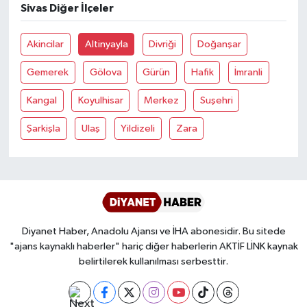
Sivas Diğer İlçeler
Bitlis Müftülüğü
Sağlık
Akincilar
Altinyayla
Divriği
Doğanşar
Bolu Müftülüğü
Makaleler
Gemerek
Gölova
Gürün
Hafik
İmranli
Kangal
Koyulhisar
Merkez
Suşehri
Burdur Müftülüğü
Ekonomi
Şarkişla
Ulaş
Yildizeli
Zara
Bursa Müftülüğü
Duyurular
Çanakkale Müftülüğü
Podcast
Çankırı Müftülüğü
Bilim, Teknoloji
Diyanet Haber, Anadolu Ajansı ve İHA abonesidir. Bu sitede
Çorum Müftülüğü
Biyografiler
"ajans kaynaklı haberler" hariç diğer haberlerin AKTİF LİNK kaynak
belirtilerek kullanılması serbesttir.
Denizli Müftülüğü
Diyanet TV