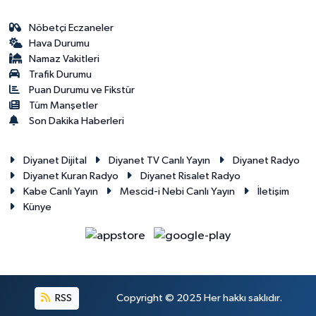
Diyarbakır Müftülüğü
İhtida Haberleri
Nöbetçi Eczaneler
Düzce Müftülüğü
YAŞAM
Hava Durumu
Namaz Vakitleri
Trafik Durumu
Edirne Müftülüğü
Puan Durumu ve Fikstür
Tüm Manşetler
Elazığ Müftülüğü
Son Dakika Haberleri
Erzincan Müftülüğü
Diyanet Dijital
Diyanet TV Canlı Yayın
Diyanet Radyo
Diyanet Kuran Radyo
Diyanet Risalet Radyo
Erzurum Müftülüğü
Kabe Canlı Yayın
Mescid-i Nebi Canlı Yayın
İletişim
Künye
Eskişehir Müftülüğü
Gaziantep Müftülüğü
Giresun Müftülüğü
RSS
Copyright © 2025 Her hakkı saklıdır.