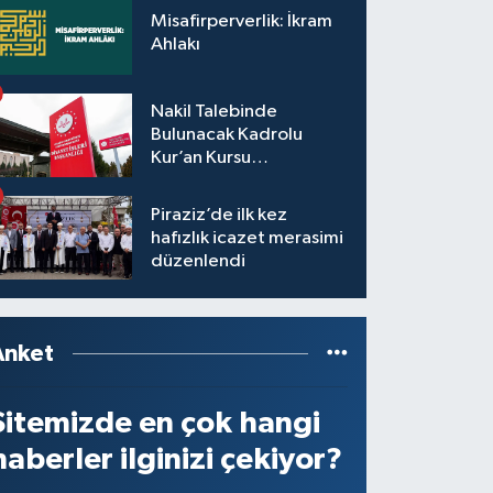
Misafirperverlik: İkram
Ahlakı
Nakil Talebinde
Bulunacak Kadrolu
Kur’an Kursu
Öğreticilerinin Başvuru,
Tercih ve Yerleştirme
Piraziz’de ilk kez
İşlemleri duyurusu
hafızlık icazet merasimi
düzenlendi
Anket
Sitemizde en çok hangi
haberler ilginizi çekiyor?