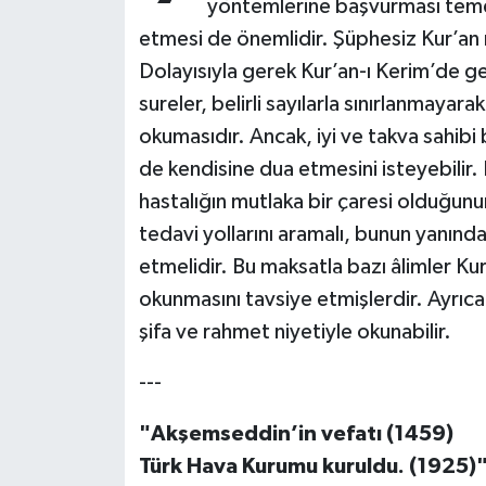
yöntemlerine başvurması temel
etmesi de önemlidir. Şüphesiz Kur’an m
Bitlis Müftülüğü
Sağlık
Dolayısıyla gerek Kur’an-ı Kerim’de ge
sureler, belirli sayılarla sınırlanmayara
Bolu Müftülüğü
Makaleler
okumasıdır. Ancak, iyi ve takva sahibi
Burdur Müftülüğü
Ekonomi
de kendisine dua etmesini isteyebilir. 
hastalığın mutlaka bir çaresi olduğun
Bursa Müftülüğü
Duyurular
tedavi yollarını aramalı, bunun yanında
etmelidir. Bu maksatla bazı âlimler Kur
Çanakkale Müftülüğü
Podcast
okunmasını tavsiye etmişlerdir. Ayrıc
Çankırı Müftülüğü
Bilim, Teknoloji
şifa ve rahmet niyetiyle okunabilir.
---
Çorum Müftülüğü
Biyografiler
"Akşemseddin’in vefatı (1459)
Denizli Müftülüğü
Diyanet TV
Türk Hava Kurumu kuruldu. (1925)