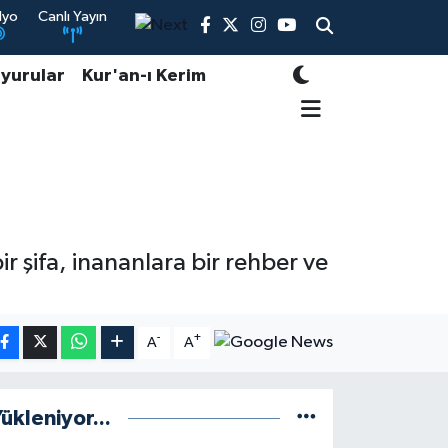
dyo
Canlı Yayın
yurular
Kur'an-ı Kerim
ir şifa, inananlara bir rehber ve
-
+
A
A
ükleniyor...