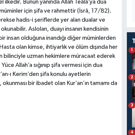
 ilkedir. Bunun yanında Allah Teâlâ’ya dua
üminler için şifa ve rahmettir (İsrâ, 17/82).
rekse hadis-i şeriflerde yer alan dualar ve
k okunabilir. Aslolan, duayı insanın kendisinin
 bir insan olduğuna inandığı diğer müminlerden
Hasta olan kimse, ihtiyarlık ve ölüm dışında her
1
un bilinciyle uzman hekimlere müracaat ederek
 Yüce Allah’a sığınıp şifa vermesi için dua
’an-ı Kerim’den şifa konulu ayetlerin
2
a, okunması bir ibadet olan Kur’an’ın tamamı da
3
"
4