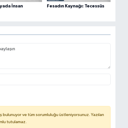
nyada İnsan
Fesadın Kaynağı: Tecessüs
ş bulunuyor ve tüm sorumluluğu üstleniyorsunuz. Yazılan
mlu tutulamaz.