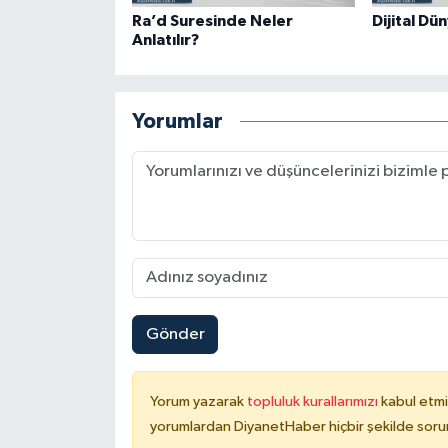
Ra’d Suresinde Neler
Dijital Dü
Karaman Müftülüğü
Anlatılır?
Kars Müftülüğü
Yorumlar
Kastamonu Müftülüğü
Kayseri Müftülüğü
Kilis Müftülüğü
Kırıkkale Müftülüğü
Kırklareli Müftülüğü
Gönder
Kırşehir Müftülüğü
Yorum yazarak
topluluk kurallarımızı
kabul etmi
yorumlardan DiyanetHaber hiçbir şekilde soru
Kocaeli Müftülüğü