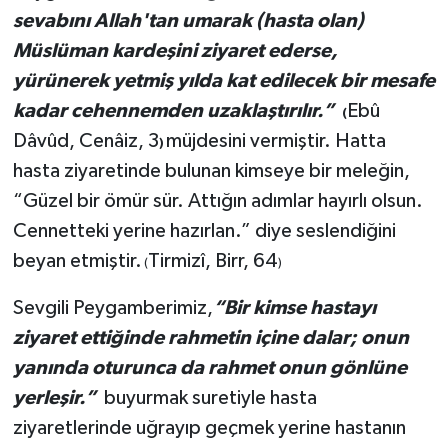
sevabını Allah'tan umarak (hasta olan)
Konya Müftülüğü
Müslüman kardeşini ziyaret ederse,
yürünerek yetmiş yılda kat edilecek bir mesafe
Kütahya Müftülüğü
kadar cehennemden uzaklaştırılır.”
Ebû
(
Dâvûd, Cenâiz, 3
müjdesini vermiştir. Hatta
Malatya Müftülüğü
)
hasta ziyaretinde bulunan kimseye bir meleğin,
Manisa Müftülüğü
“Güzel bir ömür sür. Attığın adımlar hayırlı olsun.
Cennetteki yerine hazırlan.” diye seslendiğini
Mardin Müftülüğü
beyan etmiştir.
Tirmizî, Birr, 64
(
)
Mersin Müftülüğü
Sevgili Peygamberimiz,
“Bir kimse hastayı
ziyaret ettiğinde rahmetin içine dalar; onun
Muğla Müftülüğü
yanında oturunca da rahmet onun gönlüne
yerleşir.”
buyurmak suretiyle hasta
Muş Müftülüğü
ziyaretlerinde uğrayıp geçmek yerine hastanın
Nevşehir Müftülüğü