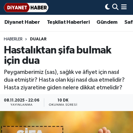
Diyanet Haber
Teşkilat Haberleri
Gündem
Saf
Diyanet Haber
Adana Müftülüğü
Bir Ayet
Aile Dergisi
İmam Hatip Okulları
Başmakale
Hadis-i Şerifler
Nöbetçi Eczaneler
Teşkilat Haberleri
Adıyaman Müftülüğü
Bir Hikaye
Aylık Dergi
Hayat Okumaları
Hava Durumu
HABERLER
DUALAR
Hastalıktan şifa bulmak
Afyonkarahisar Müftülüğü
Gündem
Biyografiler
Ankara Namaz Vakitleri
için dua
Ağrı Müftülüğü
#Keşfet
Dini kavramlar
Trafik Durumu
Peygamberimiz (sas), sağlık ve âfiyet için nasıl
dua etmiştir? Hasta olan kişi nasıl dua etmelidir?
Aksaray Müftülüğü
Diyanet Bilgi
Basında Bugün
Süper Lig Puan Durumu ve Fikstür
Hasta ziyaretine giden nelere dikkat etmelidir?
Amasya Müftülüğü
Diyanet Takvimi
DİYANET eKİTAP
Tüm Manşetler
08.11.2025 - 22:06
10 DK
YAYINLANMA
OKUNMA SÜRESI
Ankara Müftülüğü
Dualar
Diyanet Dergi
Son Dakika Haberleri
Antalya Müftülüğü
Hadislerle İslam
TDV
Haber Arşivi