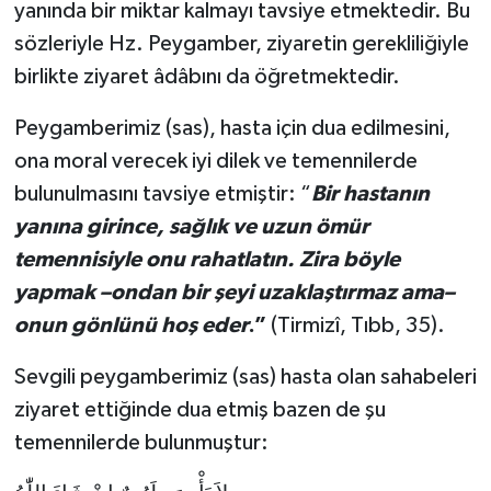
yanında bir miktar kalmayı tavsiye etmektedir. Bu
sözleriyle Hz. Peygamber, ziyaretin gerekliliğiyle
Niğde Müftülüğü
birlikte ziyaret âdâbını da öğretmektedir.
Ordu Müftülüğü
Peygamberimiz (sas), hasta için dua edilmesini,
ona moral verecek iyi dilek ve temennilerde
Osmaniye Müftülüğü
bulunulmasını tavsiye etmiştir: “
Bir hastanın
Rize Müftülüğü
yanına girince, sağlık ve uzun ömür
temennisiyle onu rahatlatın. Zira böyle
Sakarya Müftülüğü
yapmak –ondan bir şeyi uzaklaştırmaz ama–
onun gönlünü hoş eder
.”
(Tirmizî, Tıbb, 35).
Samsun Müftülüğü
Sevgili peygamberimiz (sas) hasta olan sahabeleri
Siirt Müftülüğü
ziyaret ettiğinde dua etmiş bazen de şu
temennilerde bulunmuştur:
Sinop Müftülüğü