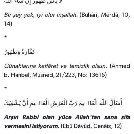
لاَ بَأْسَ طَهُورٌ إِنْ شَاءَ اللّٰهُ
Sivas Müftülüğü
Bir şey yok, iyi olur inşallah.
(Buhârî, Merdâ, 10,
Şanlıurfa Müftülüğü
14)
Şırnak Müftülüğü
*
Tekirdağ Müftülüğü
كَفَّارَةٌ وَطَهُورٌ
Tokat Müftülüğü
Günahlarına keffâret ve temizlik olsun
. (Ahmed
b. Hanbel, Müsned, 21/223, No: 13616)
Trabzon Müftülüğü
*
Tunceli Müftülüğü
أَسْأَلُ اللّٰهَ الْعَظٖيمَ رَبَّ الْعَرْشِ الْعَظٖيمِ أَنْ يَشْفِيَكَ
Uşak Müftülüğü
Arşın Rabbi olan yüce Allah’tan sana şifa
Van Müftülüğü
vermesini istiyorum.
(Ebû Dâvûd, Cenâiz, 12)