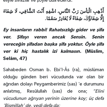
eliyle sıvazlar ve şöyle dua ederdi:
Gümüşhane Müftülüğü
أَذْهِبِ الْبَأسَ رَبَّ النَّاسِ، اشْفِهِ أَنْتَ الشَّافِي، لَا شِفَاءَ
Hakkari Müftülüğü
إِلَّا شِفَاؤُكَ، شِفَاءً لَا يُغَادِرُ سَقَمًا.
Hatay Müftülüğü
Ey insanların rabbi! Rahatsızlığı gider ve şifa
ver. Şifayı veren ancak Sensin. Senin
Iğdır Müftülüğü
vereceğin şifadan başka şifa yoktur. Öyle şifa
ver ki hiç hastalık izi kalmasın.
(Müslim,
Isparta Müftülüğü
Selâm, 47)
İstanbul Müftülüğü
Sahabeden Osman b. Ebi’l-Âs (ra), müslüman
olduğu günden beri vücudunda var olan bir
İzmir Müftülüğü
ağrıdan dolayı Peygamberimiz (sas) ’e durumunu
Kahramanmaraş Müftülüğü
anlatmış, Resûlullah (sas) de ona;
“Elini
vücudunun ağrıyan yerinin üzerine koy; üç defa
Karabük Müftülüğü
‘Bismillah’ de, yedi defa da;