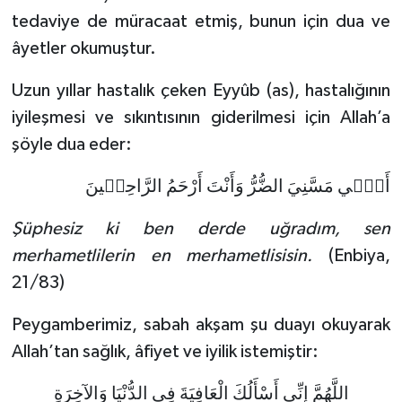
tedaviye de müracaat etmiş, bunun için dua ve
Bitlis Müftülüğü
Sağlık
âyetler okumuştur.
Bolu Müftülüğü
Makaleler
Uzun yıllar hastalık çeken Eyyûb (as), hastalığının
iyileşmesi ve sıkıntısının giderilmesi için Allah’a
Burdur Müftülüğü
Ekonomi
şöyle dua eder:
Bursa Müftülüğü
Duyurular
أَنّٖي مَسَّنِيَ الضُّرُّ وَأَنْتَ أَرْحَمُ الرَّاحِمٖينَ
Çanakkale Müftülüğü
Podcast
Şüphesiz ki ben derde uğradım, sen
merhametlilerin en merhametlisisin.
(Enbiya,
Çankırı Müftülüğü
Bilim, Teknoloji
21/83)
Çorum Müftülüğü
Biyografiler
Peygamberimiz, sabah akşam şu duayı okuyarak
Allah’tan sağlık, âfiyet ve iyilik istemiştir:
Denizli Müftülüğü
Diyanet TV
اللَّهُمَّ إِنِّي أَسْأَلُكَ الْعَافِيَةَ فِي الدُّنْيَا وَالآخِرَةِ