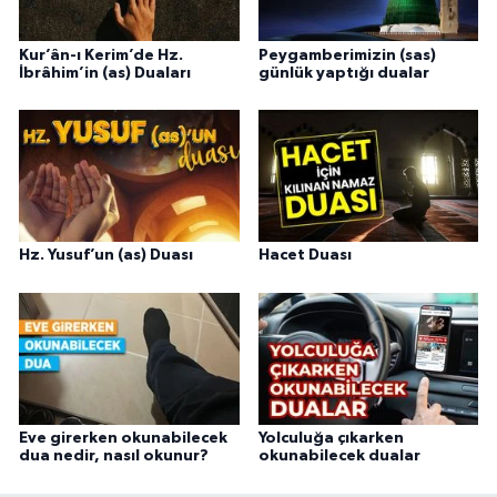
Kur’ân-ı Kerim’de Hz.
Peygamberimizin (sas)
İbrâhim’in (as) Duaları
günlük yaptığı dualar
Hz. Yusuf’un (as) Duası
Hacet Duası
Eve girerken okunabilecek
Yolculuğa çıkarken
dua nedir, nasıl okunur?
okunabilecek dualar