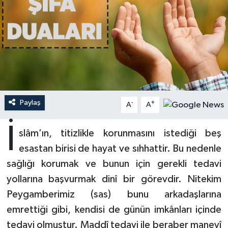
Ardahan Müftülüğü
Kudüs
Hutbeler
Artvin Müftülüğü
Kurban
DİYANET AKADEMİ
Aydın Müftülüğü
Mukabele
DİYANET GENÇLİK
Balıkesir Müftülüğü
Peygamberimizin Hayatı
DİYANET RADYO/TV
Paylaş
-
+
A
A
Bartın Müftülüğü
Ramazan
DEPREM
İ
slâm’ın, titizlikle korunmasını istediği beş
esastan birisi de hayat ve sıhhattir. Bu nedenle
Batman Müftülüğü
Sahabeler
Dünya
sağlığı korumak ve bunun için gerekli tedavi
Bayburt Müftülüğü
Zekat
Eğitim
yollarına başvurmak dinî bir görevdir. Nitekim
Peygamberimiz (sas) bunu arkadaşlarına
Bilecik Müftülüğü
Kültür-Sanat
emrettiği gibi, kendisi de günün imkânları içinde
tedavi olmuştur. Maddî tedavi ile beraber manevî
Bingöl Müftülüğü
Aile