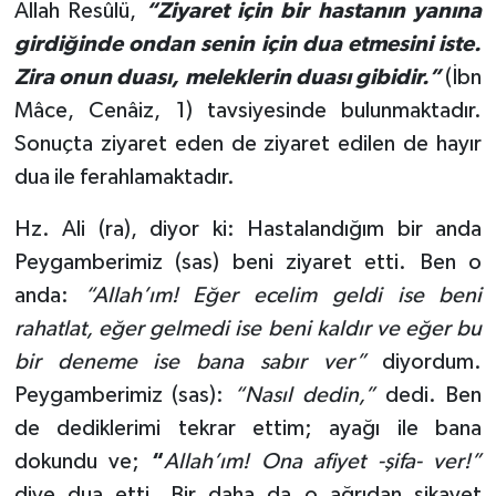
Allah Resûlü,
“Ziyaret için bir hastanın yanına
girdiğinde ondan senin için dua etmesini iste.
Zira onun duası, meleklerin duası gibidir.”
(İbn
Mâce, Cenâiz, 1) tavsiyesinde bulunmaktadır.
Sonuçta ziyaret eden de ziyaret edilen de hayır
dua ile ferahlamaktadır.
Hz. Ali (ra), diyor ki: Hastalandığım bir anda
Peygamberimiz (sas) beni ziyaret etti. Ben o
anda:
“Allah’ım! Eğer ecelim geldi ise beni
rahatlat, eğer gelmedi ise beni kaldır ve eğer bu
bir deneme ise bana sabır ver”
diyordum.
Peygamberimiz (sas):
“Nasıl dedin,”
dedi. Ben
de dediklerimi tekrar ettim; ayağı ile bana
dokundu ve;
“
Allah’ım! Ona afiyet -şifa- ver!”
diye dua etti. Bir daha da o ağrıdan şikayet