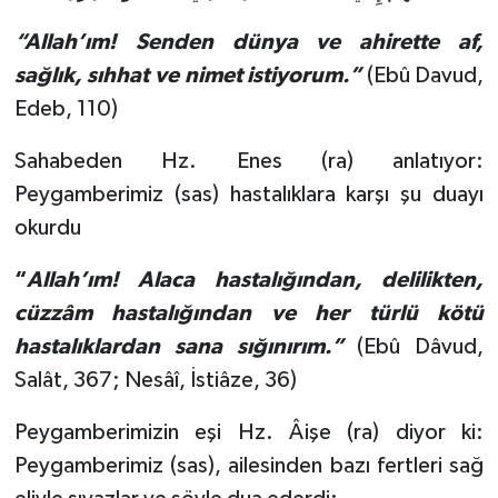
Diyarbakır Müftülüğü
İhtida Haberleri
“Allah’ım! Senden dünya ve ahirette af,
Düzce Müftülüğü
YAŞAM
sağlık, sıhhat ve nimet istiyorum.”
(Ebû Davud,
Edeb, 110)
Edirne Müftülüğü
Sahabeden Hz. Enes (ra) anlatıyor:
Elazığ Müftülüğü
Peygamberimiz (sas) hastalıklara karşı şu duayı
okurdu
Erzincan Müftülüğü
“
Allah’ım! Alaca hastalığından, delilikten,
Erzurum Müftülüğü
cüzzâm hastalığından ve her türlü kötü
hastalıklardan sana sığınırım.”
(Ebû Dâvud,
Eskişehir Müftülüğü
Salât, 367; Nesâî, İstiâze, 36)
Gaziantep Müftülüğü
Peygamberimizin eşi Hz. Âişe (ra) diyor ki:
Giresun Müftülüğü
Peygamberimiz (sas), ailesinden bazı fertleri sağ