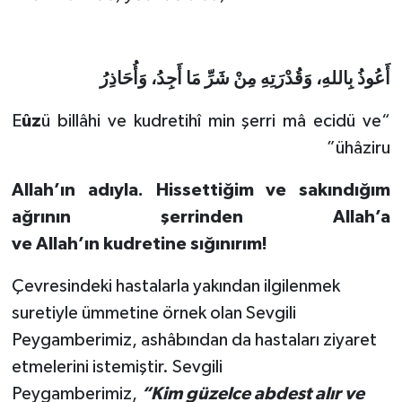
Karaman Müftülüğü
Kars Müftülüğü
أَعُوذُ بِاللهِ، وَقُدْرَتِهِ مِنْ شَرِّ مَا أَجِدُ، وَأُحَاذِرُ
Kastamonu Müftülüğü
ûz
ü billâhi ve kudretihî min şerri mâ ecidü ve
“E
ühâziru”
Kayseri Müftülüğü
Allah’ın adıyla
.
Hissettiğim ve sakındığım
Kilis Müftülüğü
ağrının şerrinden Allah’a
ve Allah’
ın
kudretine sığınırım!
Kırıkkale Müftülüğü
Çevresindeki hastalarla yakından ilgilenmek
Kırklareli Müftülüğü
suretiyle ümmetine örnek olan Sevgili
Peygamberimiz, ashâbından da hastaları ziyaret
Kırşehir Müftülüğü
etmelerini istemiştir. Sevgili
Kocaeli Müftülüğü
Peygamberimiz,
“Kim güzelce abdest alır ve