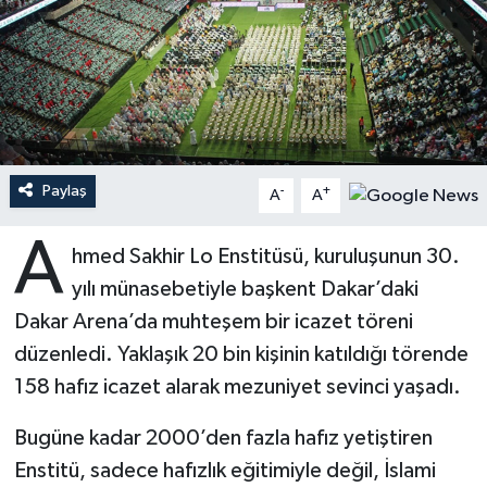
Ardahan Müftülüğü
Kudüs
Hutbeler
Artvin Müftülüğü
Kurban
DİYANET AKADEMİ
Aydın Müftülüğü
Mukabele
DİYANET GENÇLİK
Paylaş
-
+
A
A
Balıkesir Müftülüğü
Peygamberimizin Hayatı
DİYANET RADYO/TV
A
hmed Sakhir Lo Enstitüsü, kuruluşunun 30.
Bartın Müftülüğü
Ramazan
DEPREM
yılı münasebetiyle başkent Dakar’daki
Batman Müftülüğü
Sahabeler
Dünya
Dakar Arena’da muhteşem bir icazet töreni
düzenledi. Yaklaşık 20 bin kişinin katıldığı törende
Bayburt Müftülüğü
Zekat
Eğitim
158 hafız icazet alarak mezuniyet sevinci yaşadı.
Bilecik Müftülüğü
Kültür-Sanat
Bugüne kadar 2000’den fazla hafız yetiştiren
Enstitü, sadece hafızlık eğitimiyle değil, İslami
Bingöl Müftülüğü
Aile