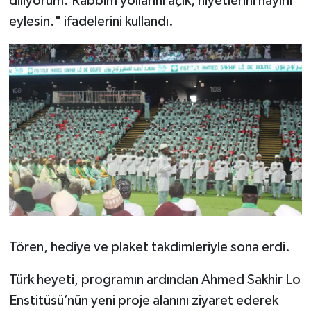
diliyorum. Rabbim yollarını açık, niyetlerini hayırlı
Karaman Müftülüğü
eylesin." ifadelerini kullandı.
Kars Müftülüğü
Kastamonu Müftülüğü
Kayseri Müftülüğü
Kilis Müftülüğü
Kırıkkale Müftülüğü
Kırklareli Müftülüğü
Tören, hediye ve plaket takdimleriyle sona erdi.
Kırşehir Müftülüğü
Türk heyeti, programın ardından Ahmed Sakhir Lo
Enstitüsü’nün yeni proje alanını ziyaret ederek
Kocaeli Müftülüğü