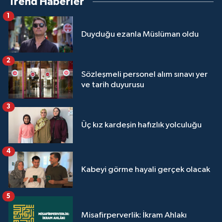
Trend Haberler
1
Duyduğu ezanla Müslüman oldu
2
Sözleşmeli personel alım sınavı yer
ve tarih duyurusu
3
Üç kız kardeşin hafızlık yolculuğu
4
Kabeyi görme hayali gerçek olacak
5
Misafirperverlik: İkram Ahlakı