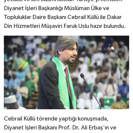
Diyarbakır Müftülüğü
İhtida Haberleri
Diyanet İşleri Başkanlığı Müslüman Ülke ve
Topluluklar Daire Başkanı Cebrail Küllü ile Dakar
Düzce Müftülüğü
YAŞAM
Din Hizmetleri Müşaviri Faruk Uslu hazır bulundu.
Edirne Müftülüğü
Elazığ Müftülüğü
Erzincan Müftülüğü
Erzurum Müftülüğü
Eskişehir Müftülüğü
Gaziantep Müftülüğü
Cebrail Küllü törende yaptığı konuşmada,
Giresun Müftülüğü
Diyanet İşleri Başkanı Prof. Dr. Ali Erbaş’ın ve