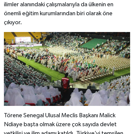
ilimler alanındaki çalışmalarıyla da ülkenin en
önemli eğitim kurumlarından biri olarak öne
Bitlis Müftülüğü
Sağlık
çıkıyor.
Bolu Müftülüğü
Makaleler
Burdur Müftülüğü
Ekonomi
Bursa Müftülüğü
Duyurular
Çanakkale Müftülüğü
Podcast
Çankırı Müftülüğü
Bilim, Teknoloji
Çorum Müftülüğü
Biyografiler
Törene Senegal Ulusal Meclis Başkanı Malick
Denizli Müftülüğü
Diyanet TV
Ndiaye başta olmak üzere çok sayıda devlet
yetkilisi ve ilim adamı katıldı. Türkiye’yi temsilen