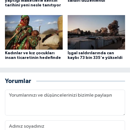
yaptığı maketlerle kentin
saldırı düzenlendi
Sivas Müftülüğü
tarihini yeni nesle tanıtıyor
Şanlıurfa Müftülüğü
Şırnak Müftülüğü
Tekirdağ Müftülüğü
Kadınlar ve kız çocukları
İşgal saldırılarında can
insan ticaretinin hedefinde
kaybı 73 bin 335'e yükseldi
Tokat Müftülüğü
Trabzon Müftülüğü
Yorumlar
Tunceli Müftülüğü
Uşak Müftülüğü
Van Müftülüğü