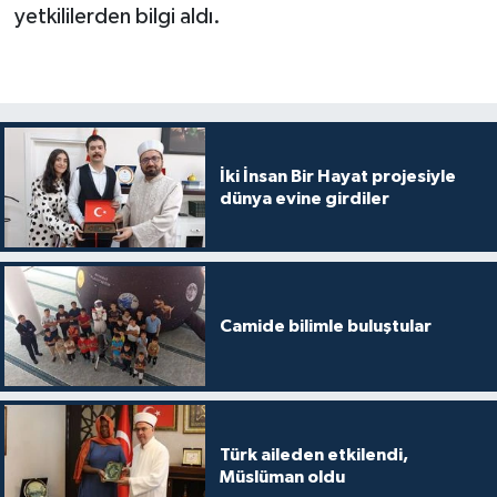
yetkililerden bilgi aldı.
Konya Müftülüğü
Kütahya Müftülüğü
Malatya Müftülüğü
İki İnsan Bir Hayat projesiyle
dünya evine girdiler
Manisa Müftülüğü
Mardin Müftülüğü
Mersin Müftülüğü
Camide bilimle buluştular
Muğla Müftülüğü
Muş Müftülüğü
Türk aileden etkilendi,
Müslüman oldu
Nevşehir Müftülüğü