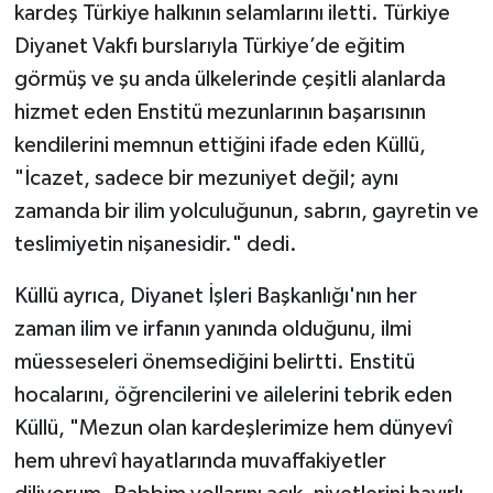
kardeş Türkiye halkının selamlarını iletti. Türkiye
Gümüşhane Müftülüğü
Diyanet Vakfı burslarıyla Türkiye’de eğitim
Hakkari Müftülüğü
görmüş ve şu anda ülkelerinde çeşitli alanlarda
hizmet eden Enstitü mezunlarının başarısının
Hatay Müftülüğü
kendilerini memnun ettiğini ifade eden Küllü,
"İcazet, sadece bir mezuniyet değil; aynı
Iğdır Müftülüğü
zamanda bir ilim yolculuğunun, sabrın, gayretin ve
teslimiyetin nişanesidir." dedi.
Isparta Müftülüğü
Küllü ayrıca, Diyanet İşleri Başkanlığı'nın her
İstanbul Müftülüğü
zaman ilim ve irfanın yanında olduğunu, ilmi
İzmir Müftülüğü
müesseseleri önemsediğini belirtti. Enstitü
hocalarını, öğrencilerini ve ailelerini tebrik eden
Kahramanmaraş Müftülüğü
Küllü, "Mezun olan kardeşlerimize hem dünyevî
hem uhrevî hayatlarında muvaffakiyetler
Karabük Müftülüğü