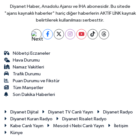
Diyanet Haber, Anadolu Ajansı ve İHA abonesidir. Bu sitede
"ajans kaynaklı haberler" hariç diğer haberlerin AKTİF LİNK kaynak
belirtilerek kullanılması serbesttir.
Nöbetçi Eczaneler
Hava Durumu
Namaz Vakitleri
Trafik Durumu
Puan Durumu ve Fikstür
Tüm Manşetler
Son Dakika Haberleri
Diyanet Dijital
Diyanet TV Canlı Yayın
Diyanet Radyo
Diyanet Kuran Radyo
Diyanet Risalet Radyo
Kabe Canlı Yayın
Mescid-i Nebi Canlı Yayın
İletişim
Künye