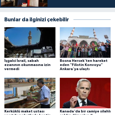
Niğde Müftülüğü
Bunlar da ilginizi çekebilir
Ordu Müftülüğü
Osmaniye Müftülüğü
Rize Müftülüğü
İşgalci İsrail, sabah
Bosna Hersek'ten hareket
Sakarya Müftülüğü
ezanının okunmasına izin
eden "Filistin Konvoyu"
vermedi
Ankara'ya ulaştı
Samsun Müftülüğü
Siirt Müftülüğü
Sinop Müftülüğü
Kerküklü maket ustası
Kanada'da bir camiye silahlı