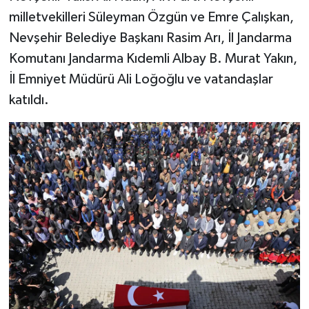
milletvekilleri Süleyman Özgün ve Emre Çalışkan,
Bitlis Müftülüğü
Sağlık
Nevşehir Belediye Başkanı Rasim Arı, İl Jandarma
Komutanı Jandarma Kıdemli Albay B. Murat Yakın,
Bolu Müftülüğü
Makaleler
İl Emniyet Müdürü Ali Loğoğlu ve vatandaşlar
katıldı.
Burdur Müftülüğü
Ekonomi
Bursa Müftülüğü
Duyurular
Çanakkale Müftülüğü
Podcast
Çankırı Müftülüğü
Bilim, Teknoloji
Çorum Müftülüğü
Biyografiler
Denizli Müftülüğü
Diyanet TV