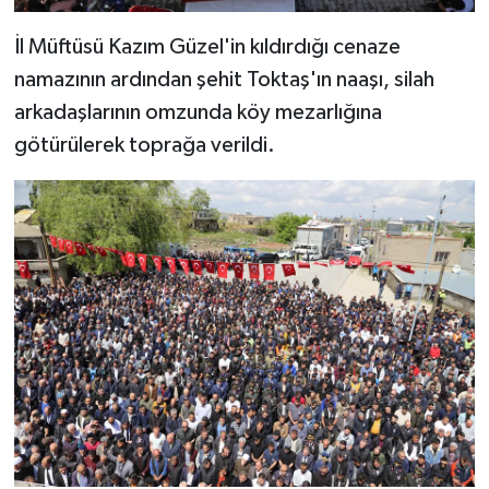
Diyarbakır Müftülüğü
İhtida Haberleri
İl Müftüsü Kazım Güzel'in kıldırdığı cenaze
Düzce Müftülüğü
YAŞAM
namazının ardından şehit Toktaş'ın naaşı, silah
arkadaşlarının omzunda köy mezarlığına
Edirne Müftülüğü
götürülerek toprağa verildi.
Elazığ Müftülüğü
Erzincan Müftülüğü
Erzurum Müftülüğü
Eskişehir Müftülüğü
Gaziantep Müftülüğü
Giresun Müftülüğü