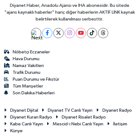
Diyanet Haber, Anadolu Ajansı ve İHA abonesidir. Bu sitede
"ajans kaynaklı haberler" hariç diğer haberlerin AKTİF LİNK kaynak
belirtilerek kullanılması serbesttir.
Nöbetçi Eczaneler
Hava Durumu
Namaz Vakitleri
Trafik Durumu
Puan Durumu ve Fikstür
Tüm Manşetler
Son Dakika Haberleri
Diyanet Dijital
Diyanet TV Canlı Yayın
Diyanet Radyo
Diyanet Kuran Radyo
Diyanet Risalet Radyo
Kabe Canlı Yayın
Mescid-i Nebi Canlı Yayın
İletişim
Künye