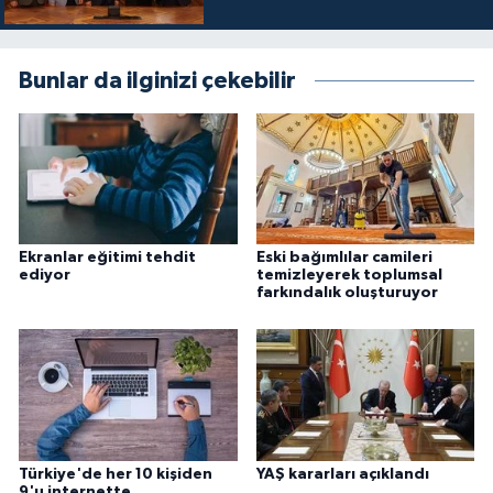
Karaman Müftülüğü
Bunlar da ilginizi çekebilir
Kars Müftülüğü
Kastamonu Müftülüğü
Kayseri Müftülüğü
Kilis Müftülüğü
Ekranlar eğitimi tehdit
Eski bağımlılar camileri
ediyor
temizleyerek toplumsal
farkındalık oluşturuyor
Kırıkkale Müftülüğü
Kırklareli Müftülüğü
Kırşehir Müftülüğü
Türkiye'de her 10 kişiden
YAŞ kararları açıklandı
Kocaeli Müftülüğü
9'u internette