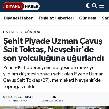
Diyanet Haber
Teşkilat Haberleri
Gündem
Saf
Diyanet Haber
Adana Müftülüğü
Bir Ayet
Aile Dergisi
İmam Hatip Okulları
Başmakale
Hadis-i Şerifler
Nöbetçi Eczaneler
Teşkilat Haberleri
Adıyaman Müftülüğü
Bir Hikaye
Aylık Dergi
Hayat Okumaları
Hava Durumu
HABERLER
GÜNDEM
Şehit Piyade Uzman Çavuş
Afyonkarahisar Müftülüğü
Gündem
Biyografiler
Ankara Namaz Vakitleri
Sait Toktaş, Nevşehir'de
Ağrı Müftülüğü
#Keşfet
Dini kavramlar
Trafik Durumu
son yolculuğuna uğurlandı
Pençe-Kilit operasyonu bölgesinde mevziye
Aksaray Müftülüğü
Diyanet Bilgi
Basında Bugün
Süper Lig Puan Durumu ve Fikstür
yıldırım düşmesi sonucu şehit olan Piyade Uzman
Çavuş Sait Toktaş (27), memleketi Nevşehir'de
Amasya Müftülüğü
Diyanet Takvimi
DİYANET eKİTAP
Tüm Manşetler
toprağa verildi.
Ankara Müftülüğü
Dualar
Diyanet Dergi
Son Dakika Haberleri
02.05.2024 - 14:42
1 DK
YAYINLANMA
OKUNMA SÜRESI
Antalya Müftülüğü
Hadislerle İslam
TDV
Haber Arşivi