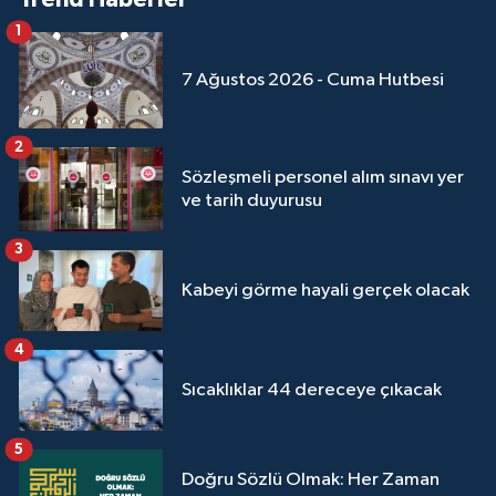
Yalova Müftülüğü
1
7 Ağustos 2026 - Cuma Hutbesi
Yozgat Müftülüğü
Zonguldak Müftülüğü
2
Sözleşmeli personel alım sınavı yer
ve tarih duyurusu
3
Kabeyi görme hayali gerçek olacak
4
Sıcaklıklar 44 dereceye çıkacak
5
Doğru Sözlü Olmak: Her Zaman