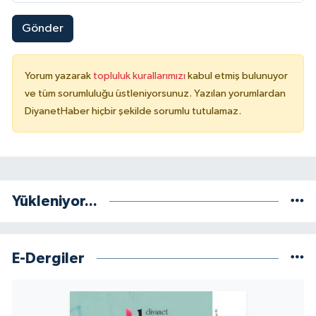
Gönder
Niğde Müftülüğü
Ordu Müftülüğü
Yorum yazarak
topluluk kurallarımızı
kabul etmiş bulunuyor
ve tüm sorumluluğu üstleniyorsunuz. Yazılan yorumlardan
Osmaniye Müftülüğü
DiyanetHaber hiçbir şekilde sorumlu tutulamaz.
Rize Müftülüğü
Sakarya Müftülüğü
Yükleniyor...
Samsun Müftülüğü
Siirt Müftülüğü
E-Dergiler
Sinop Müftülüğü