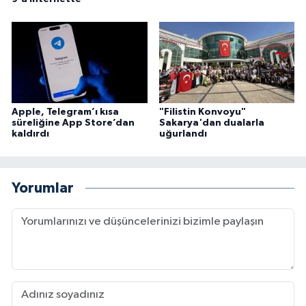
Konya Müftülüğü
Kütahya Müftülüğü
Malatya Müftülüğü
Apple, Telegram’ı kısa
"Filistin Konvoyu"
süreliğine App Store’dan
Sakarya'dan dualarla
Manisa Müftülüğü
kaldırdı
uğurlandı
Mardin Müftülüğü
Yorumlar
Mersin Müftülüğü
Muğla Müftülüğü
Muş Müftülüğü
Nevşehir Müftülüğü