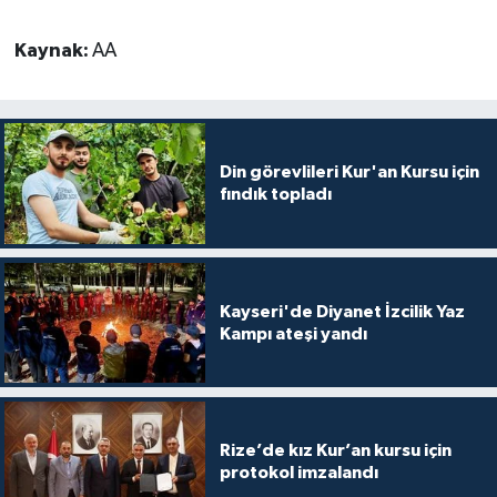
Gümüşhane Müftülüğü
Kaynak:
AA
Hakkari Müftülüğü
Hatay Müftülüğü
Din görevlileri Kur'an Kursu için
Iğdır Müftülüğü
fındık topladı
Isparta Müftülüğü
İstanbul Müftülüğü
Kayseri'de Diyanet İzcilik Yaz
Kampı ateşi yandı
İzmir Müftülüğü
Kahramanmaraş Müftülüğü
Rize’de kız Kur’an kursu için
Karabük Müftülüğü
protokol imzalandı