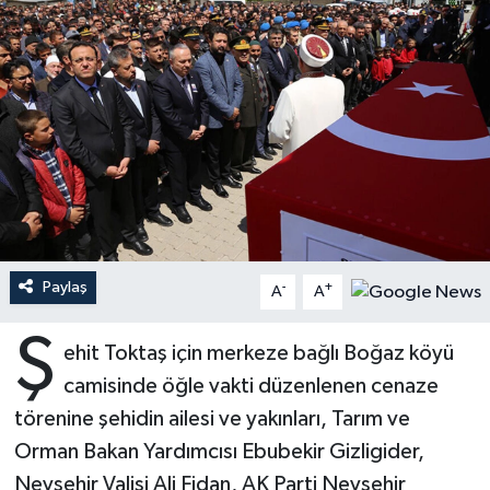
Ardahan Müftülüğü
Kudüs
Hutbeler
Artvin Müftülüğü
Kurban
DİYANET AKADEMİ
Aydın Müftülüğü
Mukabele
DİYANET GENÇLİK
Balıkesir Müftülüğü
Peygamberimizin Hayatı
DİYANET RADYO/TV
Bartın Müftülüğü
Ramazan
DEPREM
Paylaş
-
+
A
A
Batman Müftülüğü
Sahabeler
Dünya
Ş
ehit Toktaş için merkeze bağlı Boğaz köyü
Bayburt Müftülüğü
Zekat
Eğitim
camisinde öğle vakti düzenlenen cenaze
törenine şehidin ailesi ve yakınları, Tarım ve
Bilecik Müftülüğü
Kültür-Sanat
Orman Bakan Yardımcısı Ebubekir Gizligider,
Nevşehir Valisi Ali Fidan, AK Parti Nevşehir
Bingöl Müftülüğü
Aile