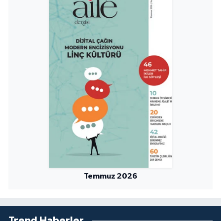
Sivas Müftülüğü
Şanlıurfa Müftülüğü
Şırnak Müftülüğü
Tekirdağ Müftülüğü
Tokat Müftülüğü
Trabzon Müftülüğü
Tunceli Müftülüğü
Temmuz 2026
Uşak Müftülüğü
Van Müftülüğü
Trend Haberler