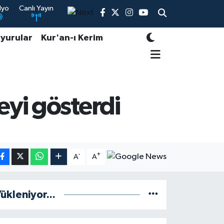
dyo
Canlı Yayın
yurular
Kur'an-ı Kerim
eyi gösterdi
-
+
A
A
ükleniyor...