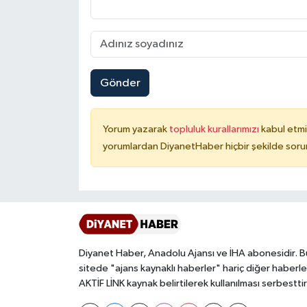
Konya Müftülüğü
Kütahya Müftülüğü
Gönder
Malatya Müftülüğü
Yorum yazarak
topluluk kurallarımızı
kabul etmi
Manisa Müftülüğü
yorumlardan DiyanetHaber hiçbir şekilde soru
Mardin Müftülüğü
Mersin Müftülüğü
Muğla Müftülüğü
Diyanet Haber, Anadolu Ajansı ve İHA abonesidir. B
sitede "ajans kaynaklı haberler" hariç diğer haberle
Muş Müftülüğü
AKTİF LİNK kaynak belirtilerek kullanılması serbesttir
Nevşehir Müftülüğü