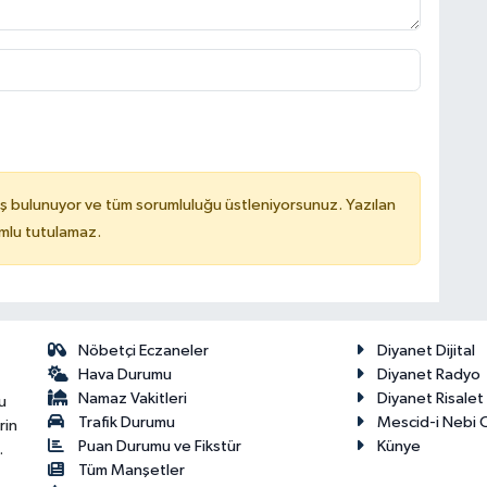
ş bulunuyor ve tüm sorumluluğu üstleniyorsunuz. Yazılan
mlu tutulamaz.
Nöbetçi Eczaneler
Diyanet Dijital
Hava Durumu
Diyanet Radyo
Namaz Vakitleri
Diyanet Risale
u
Trafik Durumu
Mescid-i Nebi C
rin
Puan Durumu ve Fikstür
Künye
.
Tüm Manşetler