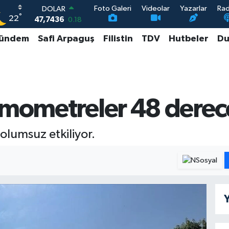
Foto Galeri
Videolar
Yazarlar
Ra
DOLAR
°
22
47,7436
0.18
EURO
ündem
Safi Arpaguş
Filistin
TDV
Hutbeler
Du
55,2510
0.32
STERLİN
64,4811
0.38
GRAM ALTIN
6648.99
2.59
BİST100
rmometreler 48 derec
13.779
-14
olumsuz etkiliyor.
Y