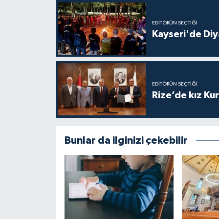
Gümüşhane Müftülüğü
EDITÖRÜN SEÇTIĞI
Hakkari Müftülüğü
Kayseri'de Diy
Hatay Müftülüğü
Iğdır Müftülüğü
EDITÖRÜN SEÇTIĞI
Rize’de kız Ku
Isparta Müftülüğü
İstanbul Müftülüğü
Bunlar da ilginizi çekebilir
İzmir Müftülüğü
Kahramanmaraş Müftülüğü
Karabük Müftülüğü