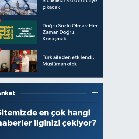
Sıcaklıklar 44 dereceye
çıkacak
Doğru Sözlü Olmak: Her
Zaman Doğru
Konuşmak
Türk aileden etkilendi,
Müslüman oldu
Anket
Sitemizde en çok hangi
haberler ilginizi çekiyor?