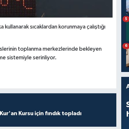
5
a kullanarak sıcaklardan korunmaya çalıştığı
6
üslerinin toplanma merkezlerinde bekleyen
e sistemiyle serinliyor.
 Kur'an Kursu için fındık topladı