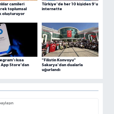
lılar camileri
Türkiye'de her 10 kişiden 9'u
rek toplumsal
internette
k oluşturuyor
legram’ı kısa
"Filistin Konvoyu"
e App Store’dan
Sakarya'dan dualarla
uğurlandı