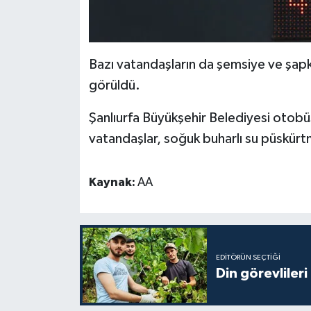
Diyarbakır Müftülüğü
İhtida Haberleri
Düzce Müftülüğü
YAŞAM
Bazı vatandaşların da şemsiye ve şapk
Edirne Müftülüğü
görüldü.
Elazığ Müftülüğü
Şanlıurfa Büyükşehir Belediyesi otob
vatandaşlar, soğuk buharlı su püskürtm
Erzincan Müftülüğü
Erzurum Müftülüğü
Kaynak:
AA
Eskişehir Müftülüğü
Gaziantep Müftülüğü
EDITÖRÜN SEÇTIĞI
Din görevlileri
Giresun Müftülüğü