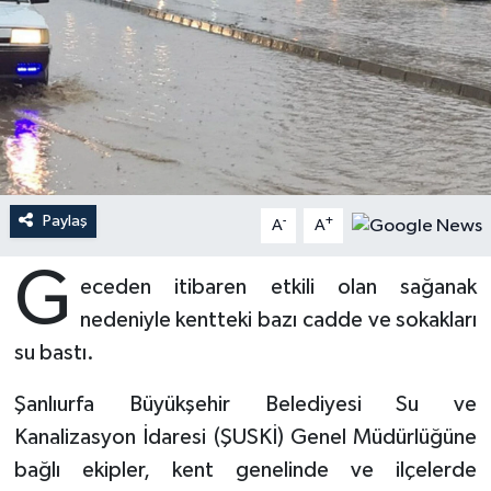
Ardahan Müftülüğü
Kudüs
Hutbeler
Artvin Müftülüğü
Kurban
DİYANET AKADEMİ
Aydın Müftülüğü
Mukabele
DİYANET GENÇLİK
Balıkesir Müftülüğü
Peygamberimizin Hayatı
DİYANET RADYO/TV
Paylaş
-
+
A
A
Bartın Müftülüğü
Ramazan
DEPREM
G
eceden itibaren etkili olan sağanak
nedeniyle kentteki bazı cadde ve sokakları
Batman Müftülüğü
Sahabeler
Dünya
su bastı.
Bayburt Müftülüğü
Zekat
Eğitim
Şanlıurfa Büyükşehir Belediyesi Su ve
Bilecik Müftülüğü
Kültür-Sanat
Kanalizasyon İdaresi (ŞUSKİ) Genel Müdürlüğüne
bağlı ekipler, kent genelinde ve ilçelerde
Bingöl Müftülüğü
Aile