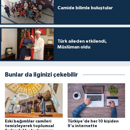
Gümüşhane Müftülüğü
Camide bilimle buluştular
Hakkari Müftülüğü
Hatay Müftülüğü
Türk aileden etkilendi,
Müslüman oldu
Iğdır Müftülüğü
Isparta Müftülüğü
Bunlar da ilginizi çekebilir
İstanbul Müftülüğü
İzmir Müftülüğü
Kahramanmaraş Müftülüğü
Eski bağımlılar camileri
Türkiye'de her 10 kişiden
Karabük Müftülüğü
temizleyerek toplumsal
9'u internette