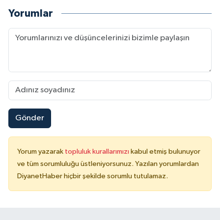
Yorumlar
Konya Müftülüğü
Kütahya Müftülüğü
Malatya Müftülüğü
Manisa Müftülüğü
Gönder
Mardin Müftülüğü
Mersin Müftülüğü
Yorum yazarak
topluluk kurallarımızı
kabul etmiş bulunuyor
ve tüm sorumluluğu üstleniyorsunuz. Yazılan yorumlardan
Muğla Müftülüğü
DiyanetHaber hiçbir şekilde sorumlu tutulamaz.
Muş Müftülüğü
Nevşehir Müftülüğü