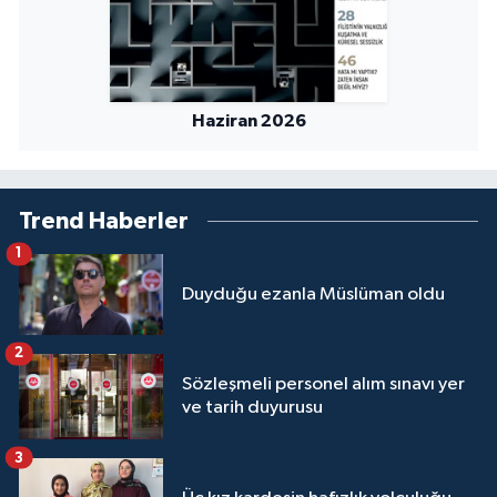
Sivas Müftülüğü
Şanlıurfa Müftülüğü
Haziran 2026
Şırnak Müftülüğü
Tekirdağ Müftülüğü
Trend Haberler
Tokat Müftülüğü
1
Trabzon Müftülüğü
Duyduğu ezanla Müslüman oldu
Tunceli Müftülüğü
2
Sözleşmeli personel alım sınavı yer
Uşak Müftülüğü
ve tarih duyurusu
3
Van Müftülüğü