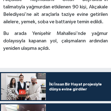
Diyarbakır Müftülüğü
İhtida Haberleri
talimatıyla yağmurdan etkilenen 90 kişi, Akçakale
Belediyesi'ne ait araçlarla taziye evine getirilen
Düzce Müftülüğü
YAŞAM
ailelere, yemek, soba ve battaniye temin edildi.
Edirne Müftülüğü
Bu arada Yenişehir Mahallesi'nde yağmur
Elazığ Müftülüğü
dolayısıyla kapanan yol, çalışmaların ardından
yeniden ulaşıma açıldı.
Erzincan Müftülüğü
Erzurum Müftülüğü
Eskişehir Müftülüğü
İki İnsan Bir Hayat projesiyle
dünya evine girdiler
Gaziantep Müftülüğü
Giresun Müftülüğü