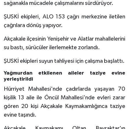
sağanakla mücadele çalışmalarını sürdürüyor.
Bitlis Müftülüğü
Sağlık
ŞUSKİ ekipleri, ALO 153 çağrı merkezine iletilen
çağrılara dönüş yapıyor.
Bolu Müftülüğü
Makaleler
Akçakale ilçesinin Yenişehir ve Alatlar mahallelerini
Burdur Müftülüğü
Ekonomi
su bastı, sürücüler ilerlemekte zorlandı.
Bursa Müftülüğü
Duyurular
ŞUSKİ ekipleri suyun tahliyesi için çalışma başlattı.
Çanakkale Müftülüğü
Podcast
Yağmurdan etkilenen aileler taziye evine
yerleştirildi
Çankırı Müftülüğü
Bilim, Teknoloji
Hürriyet Mahallesi'nde çadırlarda yaşayan 70
kişilik 13 aile ile Öncül Mahallesi'nde evleri zarar
Çorum Müftülüğü
Biyografiler
gören 20 kişi Akçakale Kaymakamlığınca taziye
evine taşındı.
Denizli Müftülüğü
Diyanet TV
Akçakale Kaymakamı Oltan Bayraktar'ın