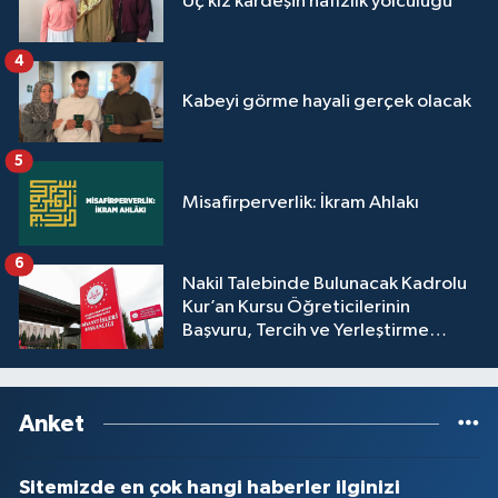
Üç kız kardeşin hafızlık yolculuğu
Yalova Müftülüğü
4
Yozgat Müftülüğü
Kabeyi görme hayali gerçek olacak
Zonguldak Müftülüğü
5
Misafirperverlik: İkram Ahlakı
6
Nakil Talebinde Bulunacak Kadrolu
Kur’an Kursu Öğreticilerinin
Başvuru, Tercih ve Yerleştirme
İşlemleri duyurusu
Anket
Sitemizde en çok hangi haberler ilginizi