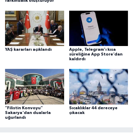
farkındalık oluşturuyor
Karaman Müftülüğü
Kars Müftülüğü
Kastamonu Müftülüğü
YAŞ kararları açıklandı
Apple, Telegram’ı kısa
Kayseri Müftülüğü
süreliğine App Store’dan
kaldırdı
Kilis Müftülüğü
Kırıkkale Müftülüğü
Kırklareli Müftülüğü
"Filistin Konvoyu"
Sıcaklıklar 44 dereceye
Sakarya'dan dualarla
çıkacak
Kırşehir Müftülüğü
uğurlandı
Kocaeli Müftülüğü