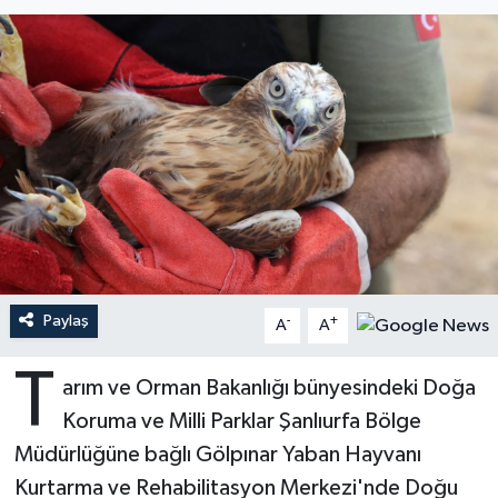
Ardahan Müftülüğü
Kudüs
Hutbeler
Artvin Müftülüğü
Kurban
DİYANET AKADEMİ
Aydın Müftülüğü
Mukabele
DİYANET GENÇLİK
Balıkesir Müftülüğü
Peygamberimizin Hayatı
DİYANET RADYO/TV
Bartın Müftülüğü
Ramazan
DEPREM
Paylaş
Batman Müftülüğü
Sahabeler
Dünya
-
+
A
A
T
Bayburt Müftülüğü
Zekat
Eğitim
arım ve Orman Bakanlığı bünyesindeki Doğa
Koruma ve Milli Parklar Şanlıurfa Bölge
Bilecik Müftülüğü
Kültür-Sanat
Müdürlüğüne bağlı Gölpınar Yaban Hayvanı
Kurtarma ve Rehabilitasyon Merkezi'nde Doğu
Bingöl Müftülüğü
Aile