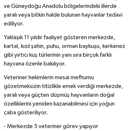
ve Güneydoğu Anadolu bölgelerindeki illerde
Bitlis Müftülüğü
Sağlık
yaralı veya bitkin halde bulunan hayvanlar tedavi
ediliyor.
Bolu Müftülüğü
Makaleler
Yaklaşık 11 yıldır faaliyet gösteren merkezde,
Burdur Müftülüğü
Ekonomi
kartal, kızıl şahin, puhu, orman baykuşu, kerkenez
gibi yırtıcı kuş türlerinin yanı sıra birçok farklı
Bursa Müftülüğü
Duyurular
hayvana özenle bakılıyor.
Çanakkale Müftülüğü
Podcast
Veteriner hekimlerin mesai mefhumu
gözetmeksizin titizlikle emek verdiği merkezde,
Çankırı Müftülüğü
Bilim, Teknoloji
yaralı veya güçten düşmüş hayvanların doğal
Çorum Müftülüğü
Biyografiler
özelliklerini yeniden kazanabilmesi için yoğun
çaba gösteriliyor.
Denizli Müftülüğü
Diyanet TV
- Merkezde 5 veteriner görev yapıyor