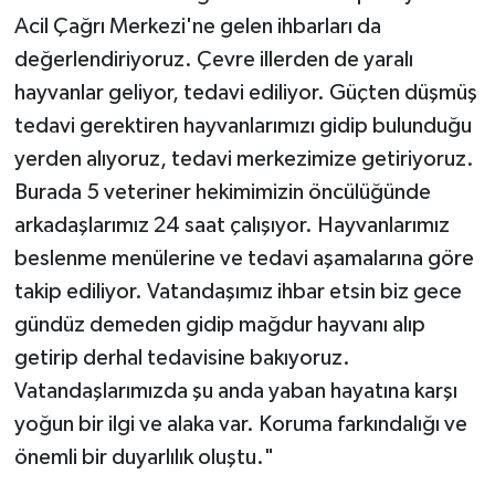
Gümüşhane Müftülüğü
Acil Çağrı Merkezi'ne gelen ihbarları da
değerlendiriyoruz. Çevre illerden de yaralı
Hakkari Müftülüğü
hayvanlar geliyor, tedavi ediliyor. Güçten düşmüş
tedavi gerektiren hayvanlarımızı gidip bulunduğu
Hatay Müftülüğü
yerden alıyoruz, tedavi merkezimize getiriyoruz.
Iğdır Müftülüğü
Burada 5 veteriner hekimimizin öncülüğünde
arkadaşlarımız 24 saat çalışıyor. Hayvanlarımız
Isparta Müftülüğü
beslenme menülerine ve tedavi aşamalarına göre
takip ediliyor. Vatandaşımız ihbar etsin biz gece
İstanbul Müftülüğü
gündüz demeden gidip mağdur hayvanı alıp
getirip derhal tedavisine bakıyoruz.
İzmir Müftülüğü
Vatandaşlarımızda şu anda yaban hayatına karşı
Kahramanmaraş Müftülüğü
yoğun bir ilgi ve alaka var. Koruma farkındalığı ve
önemli bir duyarlılık oluştu."
Karabük Müftülüğü