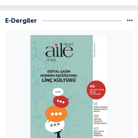
Yalova Müftülüğü
E-Dergiler
Yozgat Müftülüğü
Zonguldak Müftülüğü