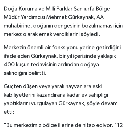
Diyarbakır Müftülüğü
İhtida Haberleri
Doğa Koruma ve Milli Parklar Şanlıurfa Bölge
Düzce Müftülüğü
YAŞAM
Müdür Yardımcısı Mehmet Gürkaynak, AA
muhabirine, doğanın dengesinin bozulmaması için
Edirne Müftülüğü
merkez olarak emek verdiklerini söyledi.
Elazığ Müftülüğü
Merkezin önemli bir fonksiyonu yerine getirdiğini
ifade eden Gürkaynak, bir yıl içerisinde yaklaşık
Erzincan Müftülüğü
400 kuşun tedavisinin ardından doğaya
salındığını belirtti.
Erzurum Müftülüğü
Güçten düşen veya yaralı hayvanlara eski
Eskişehir Müftülüğü
kabiliyetlerini kazandırana kadar ev sahipliği
yaptıklarını vurgulayan Gürkaynak, şöyle devam
Gaziantep Müftülüğü
etti:
Giresun Müftülüğü
"Bu merkezimiz bölge illerine de hitap ediyor. 112