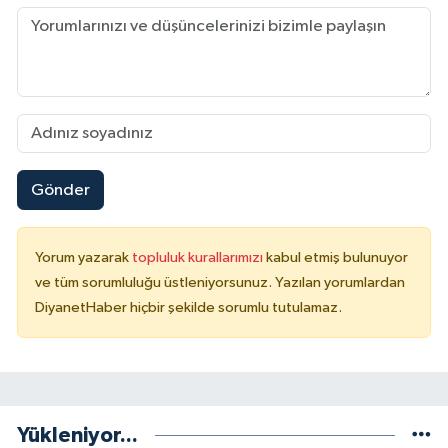
Sivas Müftülüğü
Şanlıurfa Müftülüğü
Şırnak Müftülüğü
Tekirdağ Müftülüğü
Gönder
Tokat Müftülüğü
Yorum yazarak
topluluk kurallarımızı
kabul etmiş bulunuyor
Trabzon Müftülüğü
ve tüm sorumluluğu üstleniyorsunuz. Yazılan yorumlardan
DiyanetHaber hiçbir şekilde sorumlu tutulamaz.
Tunceli Müftülüğü
Uşak Müftülüğü
Van Müftülüğü
Yükleniyor...