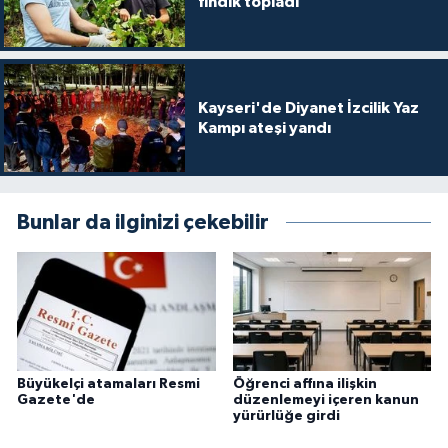
fındık topladı
Konya Müftülüğü
Kütahya Müftülüğü
Kayseri'de Diyanet İzcilik Yaz
Kampı ateşi yandı
Malatya Müftülüğü
Manisa Müftülüğü
Bunlar da ilginizi çekebilir
Mardin Müftülüğü
Mersin Müftülüğü
Muğla Müftülüğü
Büyükelçi atamaları Resmi
Öğrenci affına ilişkin
Muş Müftülüğü
Gazete'de
düzenlemeyi içeren kanun
yürürlüğe girdi
Nevşehir Müftülüğü