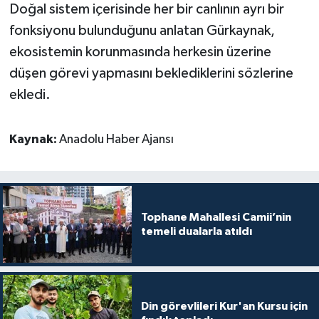
Doğal sistem içerisinde her bir canlının ayrı bir
Karaman Müftülüğü
fonksiyonu bulunduğunu anlatan Gürkaynak,
ekosistemin korunmasında herkesin üzerine
Kars Müftülüğü
düşen görevi yapmasını beklediklerini sözlerine
Kastamonu Müftülüğü
ekledi.
Kayseri Müftülüğü
Kaynak:
Anadolu Haber Ajansı
Kilis Müftülüğü
Kırıkkale Müftülüğü
Tophane Mahallesi Camii’nin
temeli dualarla atıldı
Kırklareli Müftülüğü
Kırşehir Müftülüğü
Din görevlileri Kur'an Kursu için
Kocaeli Müftülüğü