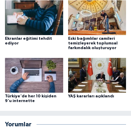
Niğde Müftülüğü
Ordu Müftülüğü
Ekranlar eğitimi tehdit
Eski bağımlılar camileri
ediyor
temizleyerek toplumsal
Osmaniye Müftülüğü
farkındalık oluşturuyor
Rize Müftülüğü
Sakarya Müftülüğü
Samsun Müftülüğü
Türkiye'de her 10 kişiden
YAŞ kararları açıklandı
9'u internette
Siirt Müftülüğü
Sinop Müftülüğü
Yorumlar