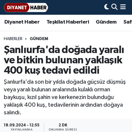
Diyanet Haber
Teşkilat Haberleri
Gündem
Saf
Diyanet Haber
Adana Müftülüğü
Bir Ayet
Aile Dergisi
İmam Hatip Okulları
Başmakale
Hadis-i Şerifler
Nöbetçi Eczaneler
Teşkilat Haberleri
Adıyaman Müftülüğü
Bir Hikaye
Aylık Dergi
Hayat Okumaları
Hava Durumu
HABERLER
GÜNDEM
Şanlıurfa'da doğada yaralı
Afyonkarahisar Müftülüğü
Gündem
Biyografiler
Ankara Namaz Vakitleri
ve bitkin bulunan yaklaşık
Ağrı Müftülüğü
#Keşfet
Dini kavramlar
Trafik Durumu
400 kuş tedavi edildi
Şanlıurfa'da son bir yılda doğada güçsüz düşmüş
Aksaray Müftülüğü
Diyanet Bilgi
Basında Bugün
Süper Lig Puan Durumu ve Fikstür
veya yaralı bulunan aralarında kulaklı orman
baykuşu, kızıl şahin ve kerkenezin bulunduğu
Amasya Müftülüğü
Diyanet Takvimi
DİYANET eKİTAP
Tüm Manşetler
yaklaşık 400 kuş, tedavilerinin ardından doğaya
salındı.
Ankara Müftülüğü
Dualar
Diyanet Dergi
Son Dakika Haberleri
18.09.2024 - 12:55
2 DK
Antalya Müftülüğü
Hadislerle İslam
TDV
Haber Arşivi
YAYINLANMA
OKUNMA SÜRESI