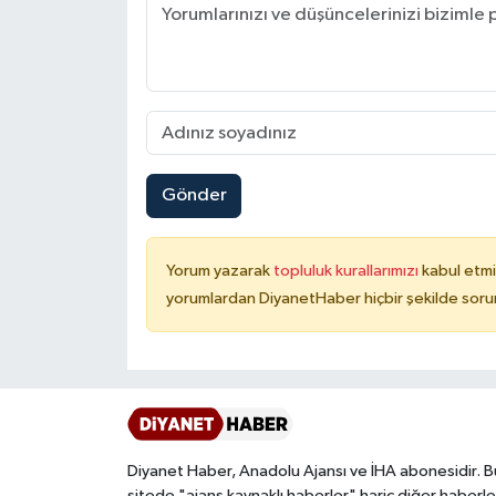
Konya Müftülüğü
Kütahya Müftülüğü
Malatya Müftülüğü
Gönder
Manisa Müftülüğü
Mardin Müftülüğü
Yorum yazarak
topluluk kurallarımızı
kabul etmi
yorumlardan DiyanetHaber hiçbir şekilde soru
Mersin Müftülüğü
Muğla Müftülüğü
Muş Müftülüğü
Diyanet Haber, Anadolu Ajansı ve İHA abonesidir. B
Nevşehir Müftülüğü
sitede "ajans kaynaklı haberler" hariç diğer haberle