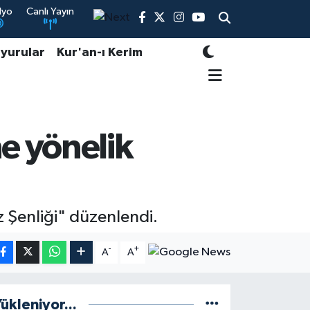
dyo
Canlı Yayın
yurular
Kur'an-ı Kerim
e yönelik
 Şenliği" düzenlendi.
-
+
A
A
ükleniyor...