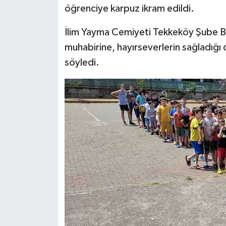
öğrenciye karpuz ikram edildi.
Bitlis Müftülüğü
Sağlık
İlim Yayma Cemiyeti Tekkeköy Şube B
muhabirine, hayırseverlerin sağladığı 
Bolu Müftülüğü
Makaleler
söyledi.
Burdur Müftülüğü
Ekonomi
Bursa Müftülüğü
Duyurular
Çanakkale Müftülüğü
Podcast
Çankırı Müftülüğü
Bilim, Teknoloji
Çorum Müftülüğü
Biyografiler
Denizli Müftülüğü
Diyanet TV