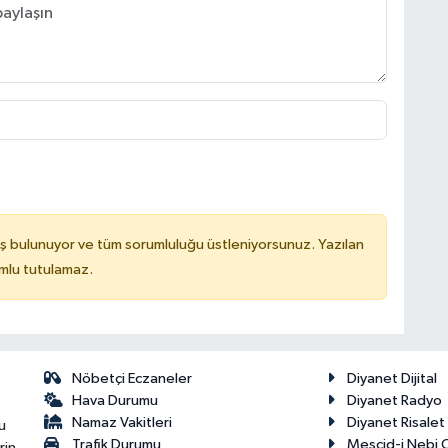
ş bulunuyor ve tüm sorumluluğu üstleniyorsunuz. Yazılan
mlu tutulamaz.
Nöbetçi Eczaneler
Diyanet Dijital
Hava Durumu
Diyanet Radyo
Namaz Vakitleri
Diyanet Risale
u
Trafik Durumu
Mescid-i Nebi C
rin