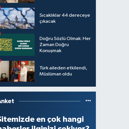
Sıcaklıklar 44 dereceye
çıkacak
Doğru Sözlü Olmak: Her
Zaman Doğru
Konuşmak
Türk aileden etkilendi,
Müslüman oldu
Anket
Sitemizde en çok hangi
haberler ilginizi çekiyor?