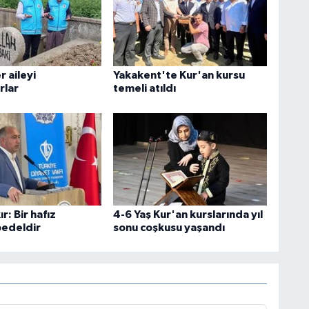
 aileyi
Yakakent'te Kur'an kursu
rlar
temeli atıldı
r: Bir hafız
4-6 Yaş Kur'an kurslarında yıl
edeldir
sonu coşkusu yaşandı