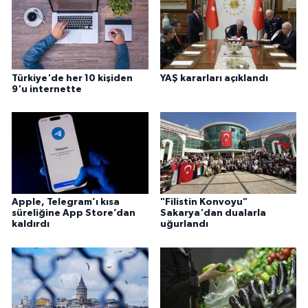
Gümüşhane Müftülüğü
Hakkari Müftülüğü
Türkiye'de her 10 kişiden
YAŞ kararları açıklandı
Hatay Müftülüğü
9'u internette
Iğdır Müftülüğü
Isparta Müftülüğü
İstanbul Müftülüğü
Apple, Telegram’ı kısa
"Filistin Konvoyu"
süreliğine App Store’dan
Sakarya'dan dualarla
İzmir Müftülüğü
kaldırdı
uğurlandı
Kahramanmaraş Müftülüğü
Karabük Müftülüğü