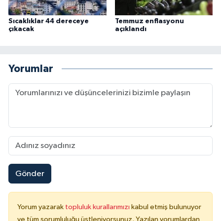
Karaman Müftülüğü
Sıcaklıklar 44 dereceye
Temmuz enflasyonu
çıkacak
açıklandı
Kars Müftülüğü
Kastamonu Müftülüğü
Yorumlar
Kayseri Müftülüğü
Kilis Müftülüğü
Kırıkkale Müftülüğü
Kırklareli Müftülüğü
Gönder
Kırşehir Müftülüğü
Yorum yazarak
topluluk kurallarımızı
kabul etmiş bulunuyor
Kocaeli Müftülüğü
ve tüm sorumluluğu üstleniyorsunuz. Yazılan yorumlardan