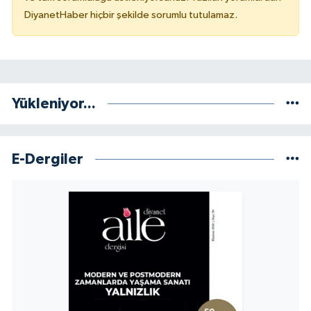
DiyanetHaber hiçbir şekilde sorumlu tutulamaz.
Konya Müftülüğü
Kütahya Müftülüğü
Malatya Müftülüğü
Yükleniyor...
Manisa Müftülüğü
E-Dergiler
Mardin Müftülüğü
Mersin Müftülüğü
Muğla Müftülüğü
Muş Müftülüğü
Nevşehir Müftülüğü