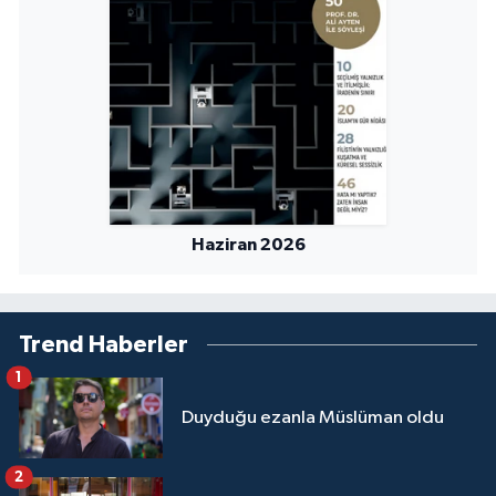
Niğde Müftülüğü
Ordu Müftülüğü
Osmaniye Müftülüğü
Rize Müftülüğü
Haziran 2026
Sakarya Müftülüğü
Samsun Müftülüğü
Trend Haberler
1
Siirt Müftülüğü
Duyduğu ezanla Müslüman oldu
Sinop Müftülüğü
2