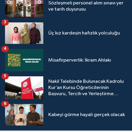
Sözleşmeli personel alım sınavı yer
Sivas Müftülüğü
ve tarih duyurusu
Şanlıurfa Müftülüğü
3
Şırnak Müftülüğü
Üç kız kardeşin hafızlık yolculuğu
Tekirdağ Müftülüğü
4
Misafirperverlik: İkram Ahlakı
Tokat Müftülüğü
5
Trabzon Müftülüğü
Nakil Talebinde Bulunacak Kadrolu
Kur’an Kursu Öğreticilerinin
Tunceli Müftülüğü
Başvuru, Tercih ve Yerleştirme
İşlemleri duyurusu
6
Uşak Müftülüğü
Kabeyi görme hayali gerçek olacak
Van Müftülüğü