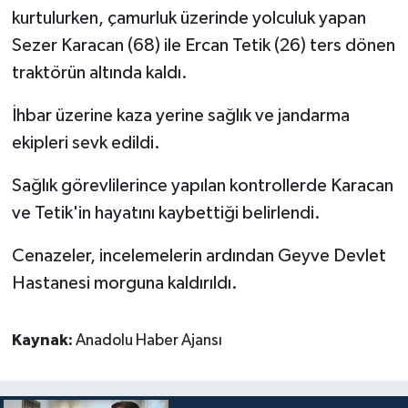
kurtulurken, çamurluk üzerinde yolculuk yapan
Bitlis Müftülüğü
Sağlık
Sezer Karacan (68) ile Ercan Tetik (26) ters dönen
traktörün altında kaldı.
Bolu Müftülüğü
Makaleler
İhbar üzerine kaza yerine sağlık ve jandarma
Burdur Müftülüğü
Ekonomi
ekipleri sevk edildi.
Bursa Müftülüğü
Duyurular
Sağlık görevlilerince yapılan kontrollerde Karacan
ve Tetik'in hayatını kaybettiği belirlendi.
Çanakkale Müftülüğü
Podcast
Cenazeler, incelemelerin ardından Geyve Devlet
Çankırı Müftülüğü
Bilim, Teknoloji
Hastanesi morguna kaldırıldı.
Çorum Müftülüğü
Biyografiler
Kaynak:
Anadolu Haber Ajansı
Denizli Müftülüğü
Diyanet TV