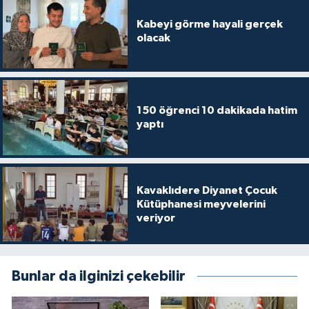
Diyarbakır Müftülüğü
İhtida Haberleri
Kabeyi görme hayali gerçek
olacak
Düzce Müftülüğü
YAŞAM
Edirne Müftülüğü
Elazığ Müftülüğü
150 öğrenci 10 dakikada hatim
yaptı
Erzincan Müftülüğü
Erzurum Müftülüğü
Kavaklıdere Diyanet Çocuk
Kütüphanesi meyvelerini
Eskişehir Müftülüğü
veriyor
Gaziantep Müftülüğü
Bunlar da ilginizi çekebilir
Giresun Müftülüğü