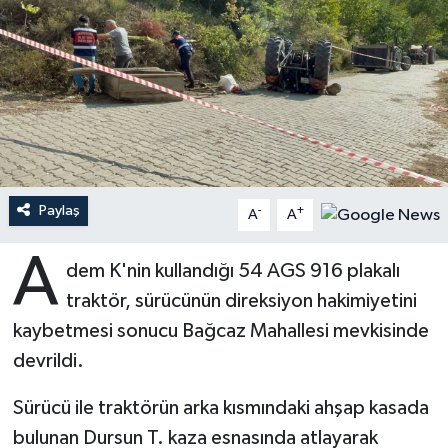
Ardahan Müftülüğü
Kudüs
Hutbeler
Artvin Müftülüğü
Kurban
DİYANET AKADEMİ
Aydın Müftülüğü
Mukabele
DİYANET GENÇLİK
Balıkesir Müftülüğü
Peygamberimizin Hayatı
DİYANET RADYO/TV
Paylaş
-
+
A
A
Bartın Müftülüğü
Ramazan
DEPREM
A
dem K'nin kullandığı 54 AGS 916 plakalı
Batman Müftülüğü
Sahabeler
Dünya
traktör, sürücünün direksiyon hakimiyetini
kaybetmesi sonucu Bağcaz Mahallesi mevkisinde
Bayburt Müftülüğü
Zekat
Eğitim
devrildi.
Bilecik Müftülüğü
Kültür-Sanat
Sürücü ile traktörün arka kısmındaki ahşap kasada
bulunan Dursun T. kaza esnasında atlayarak
Bingöl Müftülüğü
Aile