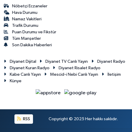
Nöbetçi Eczaneler
Hava Durumu
Namaz Vakitleri
Trafik Durumu
Puan Durumu ve Fikstür
Tüm Manşetler
Son Dakika Haberleri
Diyanet Dijital
Diyanet TV Canlı Yayın
Diyanet Radyo
Diyanet Kuran Radyo
Diyanet Risalet Radyo
Kabe Canlı Yayın
Mescid-i Nebi Canlı Yayın
İletişim
Künye
RSS
Copyright © 2025 Her hakkı saklıdır.