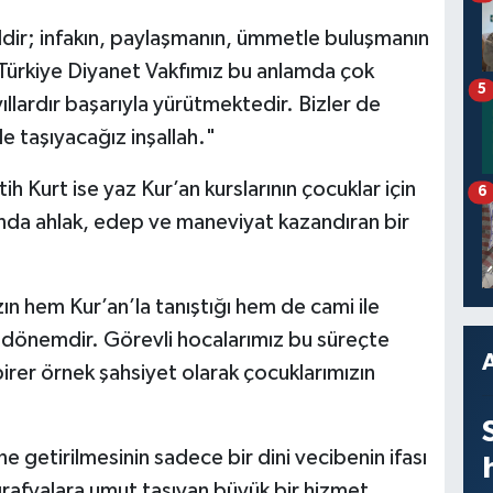
ldir; infakın, paylaşmanın, ümmetle buluşmanın
e Türkiye Diyanet Vakfımız bu anlamda çok
5
ıllardır başarıyla yürütmektedir. Bizler de
e taşıyacağız inşallah."
 Kurt ise yaz Kur’an kurslarının çocuklar için
6
anda ahlak, edep ve maneviyat kazandıran bir
zın hem Kur’an’la tanıştığı hem de cami ile
r dönemdir. Görevli hocalarımız bu süreçte
irer örnek şahsiyet olarak çocuklarımızın
e getirilmesinin sadece bir dini vecibenin ifası
afyalara umut taşıyan büyük bir hizmet