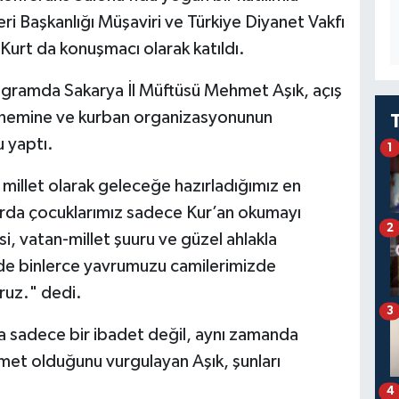
eri Başkanlığı Müşaviri ve Türkiye Diyanet Vakfı
Kurt da konuşmacı olarak katıldı.
rogramda Sakarya İl Müftüsü Mehmet Aşık, açış
 önemine ve kurban organizasyonunun
 yaptı.
1
m millet olarak geleceğe hazırladığımız en
slarda çocuklarımız sadece Kur’an okumayı
2
, vatan-millet şuuru ve güzel ahlakla
nde binlerce yavrumuzu camilerimizde
ruz." dedi.
3
 sadece bir ibadet değil, aynı zamanda
zmet olduğunu vurgulayan Aşık, şunları
4