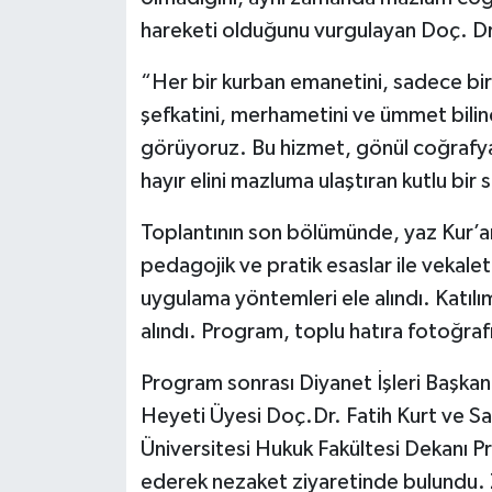
Gümüşhane Müftülüğü
hareketi olduğunu vurgulayan Doç. Dr.
Hakkari Müftülüğü
“Her bir kurban emanetini, sadece bir h
şefkatini, merhametini ve ümmet bilinc
Hatay Müftülüğü
görüyoruz. Bu hizmet, gönül coğrafyam
hayır elini mazluma ulaştıran kutlu bir s
Iğdır Müftülüğü
Toplantının son bölümünde, yaz Kur’an
Isparta Müftülüğü
pedagojik ve pratik esaslar ile vekal
uygulama yöntemleri ele alındı. Katılım
İstanbul Müftülüğü
alındı. Program, toplu hatıra fotoğraf
İzmir Müftülüğü
Program sonrası Diyanet İşleri Başkanl
Kahramanmaraş Müftülüğü
Heyeti Üyesi Doç.Dr. Fatih Kurt ve S
Üniversitesi Hukuk Fakültesi Dekanı P
Karabük Müftülüğü
ederek nezaket ziyaretinde bulundu. Zi