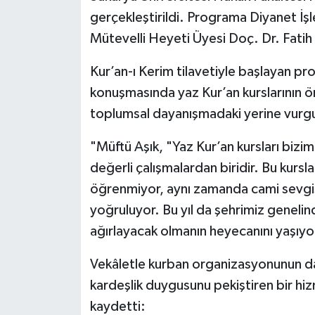
gerçekleştirildi. Programa Diyanet İşl
Bitlis Müftülüğü
Sağlık
Mütevelli Heyeti Üyesi Doç. Dr. Fatih 
Bolu Müftülüğü
Makaleler
Kur’an-ı Kerim tilavetiyle başlayan p
konuşmasında yaz Kur’an kurslarının
Burdur Müftülüğü
Ekonomi
toplumsal dayanışmadaki yerine vurgu
Bursa Müftülüğü
Duyurular
"Müftü Aşık, "Yaz Kur’an kursları bizi
değerli çalışmalardan biridir. Bu kur
Çanakkale Müftülüğü
Podcast
öğrenmiyor, aynı zamanda cami sevgisi
yoğruluyor. Bu yıl da şehrimiz geneli
Çankırı Müftülüğü
Bilim, Teknoloji
ağırlayacak olmanın heyecanını yaşıyo
Çorum Müftülüğü
Biyografiler
Vekâletle kurban organizasyonunun da
Denizli Müftülüğü
Diyanet TV
kardeşlik duygusunu pekiştiren bir hi
kaydetti: