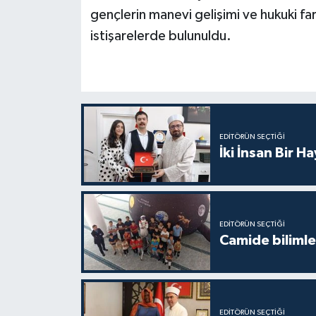
gençlerin manevi gelişimi ve hukuki far
Karaman Müftülüğü
istişarelerde bulunuldu.
Kars Müftülüğü
Kastamonu Müftülüğü
Kayseri Müftülüğü
EDITÖRÜN SEÇTIĞI
İki İnsan Bir H
Kilis Müftülüğü
Kırıkkale Müftülüğü
EDITÖRÜN SEÇTIĞI
Kırklareli Müftülüğü
Camide bilimle
Kırşehir Müftülüğü
Kocaeli Müftülüğü
EDITÖRÜN SEÇTIĞI