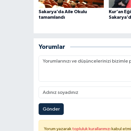
Sakarya’da Aile Okulu
Kur’an Eğ
Niğde Müftülüğü
tamamlandı
Sakarya’da
Ordu Müftülüğü
Osmaniye Müftülüğü
Yorumlar
Rize Müftülüğü
Sakarya Müftülüğü
Samsun Müftülüğü
Siirt Müftülüğü
Gönder
Sinop Müftülüğü
Yorum yazarak
topluluk kurallarımızı
kabul etmi