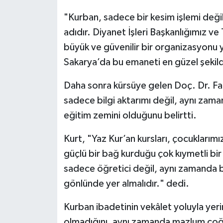
Diyarbakır Müftülüğü
İhtida Haberleri
"Kurban, sadece bir kesim işlemi deği
Düzce Müftülüğü
YAŞAM
adıdır. Diyanet İşleri Başkanlığımız v
büyük ve güvenilir bir organizasyonu y
Edirne Müftülüğü
Sakarya’da bu emaneti en güzel şekild
Elazığ Müftülüğü
Daha sonra kürsüye gelen Doç. Dr. Fatih
sadece bilgi aktarımı değil, aynı zam
Erzincan Müftülüğü
eğitim zemini olduğunu belirtti.
Erzurum Müftülüğü
Kurt, "Yaz Kur’an kursları, çocuklarımı
güçlü bir bağ kurduğu çok kıymetli bi
Eskişehir Müftülüğü
sadece öğretici değil, aynı zamanda b
Gaziantep Müftülüğü
gönlünde yer almalıdır." dedi.
Kurban ibadetinin vekâlet yoluyla yerin
Giresun Müftülüğü
olmadığını, aynı zamanda mazlum coğr