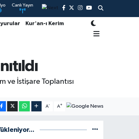
dyo
Canlı Yayın
yurular
Kur'an-ı Kerim
ıtıldı
 ve İstişare Toplantısı
-
+
A
A
ükleniyor...