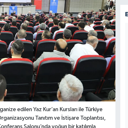
ganize edilen Yaz Kur’an Kursları ile Türkiye
rganizasyonu Tanıtım ve İstişare Toplantısı,
Konferans Salonu’nda yoğun bir katılımla