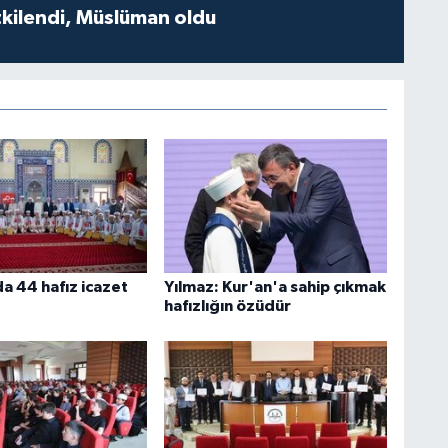
tkilendi, Müslüman oldu
a 44 hafız icazet
Yılmaz: Kur'an'a sahip çıkmak
hafızlığın özüdür