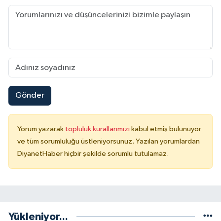
Konya Müftülüğü
Kütahya Müftülüğü
Malatya Müftülüğü
Manisa Müftülüğü
Gönder
Mardin Müftülüğü
Yorum yazarak
topluluk kurallarımızı
kabul etmiş bulunuyor
ve tüm sorumluluğu üstleniyorsunuz. Yazılan yorumlardan
Mersin Müftülüğü
DiyanetHaber hiçbir şekilde sorumlu tutulamaz.
Muğla Müftülüğü
Muş Müftülüğü
Yükleniyor...
Nevşehir Müftülüğü