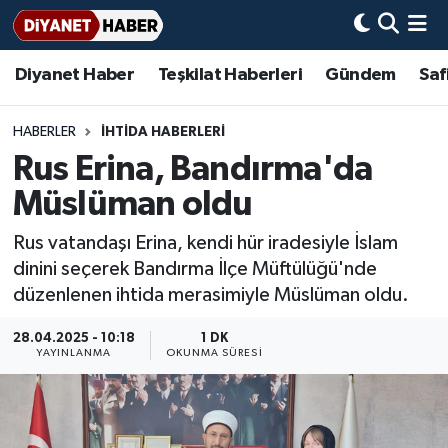
Diyanet Haber
Teşkilat Haberleri
Gündem
Saf
Diyanet Haber
Adana Müftülüğü
Bir Ayet
Aile Dergisi
İmam Hatip Okulları
Başmakale
Hadis-i Şerifler
Nöbetçi Eczaneler
Teşkilat Haberleri
Adıyaman Müftülüğü
Bir Hikaye
Aylık Dergi
Hayat Okumaları
Hava Durumu
HABERLER
İHTİDA HABERLERİ
Rus Erina, Bandırma'da
Afyonkarahisar Müftülüğü
Gündem
Biyografiler
Ankara Namaz Vakitleri
Müslüman oldu
Ağrı Müftülüğü
#Keşfet
Dini kavramlar
Trafik Durumu
Rus vatandaşı Erina, kendi hür iradesiyle İslam
dinini seçerek Bandırma İlçe Müftülüğü'nde
Aksaray Müftülüğü
Diyanet Bilgi
Basında Bugün
Süper Lig Puan Durumu ve Fikstür
düzenlenen ihtida merasimiyle Müslüman oldu.
Amasya Müftülüğü
Diyanet Takvimi
DİYANET eKİTAP
Tüm Manşetler
28.04.2025 - 10:18
1 DK
YAYINLANMA
OKUNMA SÜRESI
Ankara Müftülüğü
Dualar
Diyanet Dergi
Son Dakika Haberleri
Antalya Müftülüğü
Hadislerle İslam
TDV
Haber Arşivi