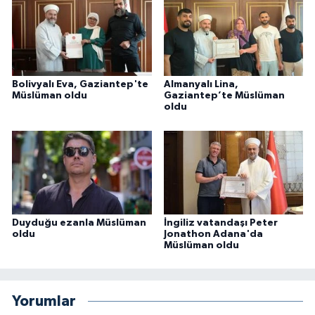
Karaman Müftülüğü
Kars Müftülüğü
Bolivyalı Eva, Gaziantep'te
Almanyalı Lina,
Kastamonu Müftülüğü
Müslüman oldu
Gaziantep’te Müslüman
oldu
Kayseri Müftülüğü
Kilis Müftülüğü
Kırıkkale Müftülüğü
Duyduğu ezanla Müslüman
İngiliz vatandaşı Peter
oldu
Jonathon Adana'da
Kırklareli Müftülüğü
Müslüman oldu
Kırşehir Müftülüğü
Yorumlar
Kocaeli Müftülüğü