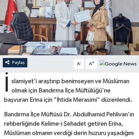
Ardahan Müftülüğü
Kudüs
Hutbeler
Artvin Müftülüğü
Kurban
DİYANET AKADEMİ
Aydın Müftülüğü
Mukabele
DİYANET GENÇLİK
Balıkesir Müftülüğü
Peygamberimizin Hayatı
DİYANET RADYO/TV
Paylaş
-
+
A
A
Bartın Müftülüğü
Ramazan
DEPREM
İ
slamiyet'i araştırıp benimseyen ve Müslüman
olmak için Bandırma İlçe Müftülüğü'ne
Batman Müftülüğü
Sahabeler
Dünya
başvuran Erina için "İhtida Merasimi" düzenlendi.
Bayburt Müftülüğü
Zekat
Eğitim
Bandırma İlçe Müftüsü Dr. Abdulhamid Pehlivan'ın
Bilecik Müftülüğü
Kültür-Sanat
rehberliğinde Kelime-i Şehadet getiren Erina,
Müslüman olmanın verdiği derin huzuru yaşadığını
Bingöl Müftülüğü
Aile