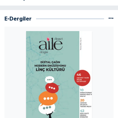
Niğde Müftülüğü
E-Dergiler
Ordu Müftülüğü
Osmaniye Müftülüğü
Rize Müftülüğü
Sakarya Müftülüğü
Samsun Müftülüğü
Siirt Müftülüğü
Sinop Müftülüğü