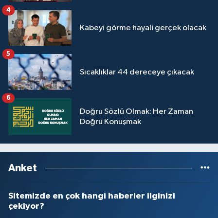
Yalova Müftülüğü
4
Kabeyi görme hayali gerçek olacak
Yozgat Müftülüğü
5
Zonguldak Müftülüğü
Sıcaklıklar 44 dereceye çıkacak
6
Doğru Sözlü Olmak: Her Zaman
Doğru Konuşmak
Anket
Sitemizde en çok hangi haberler ilginizi
çekiyor?