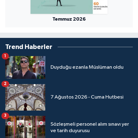
Sivas Müftülüğü
Şanlıurfa Müftülüğü
Temmuz 2026
Şırnak Müftülüğü
Trend Haberler
Tekirdağ Müftülüğü
1
Tokat Müftülüğü
Duyduğu ezanla Müslüman oldu
Trabzon Müftülüğü
2
7 Ağustos 2026 - Cuma Hutbesi
Tunceli Müftülüğü
Uşak Müftülüğü
3
Sözleşmeli personel alım sınavı yer
Van Müftülüğü
ve tarih duyurusu