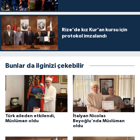
Gümüşhane Müftülüğü
Hakkari Müftülüğü
Rize’de kız Kur’an kursu için
protokol imzalandı
Hatay Müftülüğü
Iğdır Müftülüğü
Bunlar da ilginizi çekebilir
Isparta Müftülüğü
İstanbul Müftülüğü
İzmir Müftülüğü
Türk aileden etkilendi,
İtalyan Nicolas
Kahramanmaraş Müftülüğü
Müslüman oldu
Beyoğlu'nda Müslüman
oldu
Karabük Müftülüğü