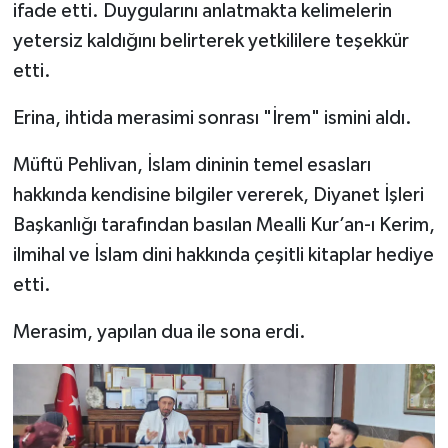
ifade etti. Duygularını anlatmakta kelimelerin
yetersiz kaldığını belirterek yetkililere teşekkür
Bitlis Müftülüğü
Sağlık
etti.
Bolu Müftülüğü
Makaleler
Erina, ihtida merasimi sonrası "İrem" ismini aldı.
Burdur Müftülüğü
Ekonomi
Müftü Pehlivan, İslam dininin temel esasları
hakkında kendisine bilgiler vererek, Diyanet İşleri
Bursa Müftülüğü
Duyurular
Başkanlığı tarafından basılan Mealli Kur’an-ı Kerim,
Çanakkale Müftülüğü
Podcast
ilmihal ve İslam dini hakkında çeşitli kitaplar hediye
etti.
Çankırı Müftülüğü
Bilim, Teknoloji
Merasim, yapılan dua ile sona erdi.
Çorum Müftülüğü
Biyografiler
Denizli Müftülüğü
Diyanet TV