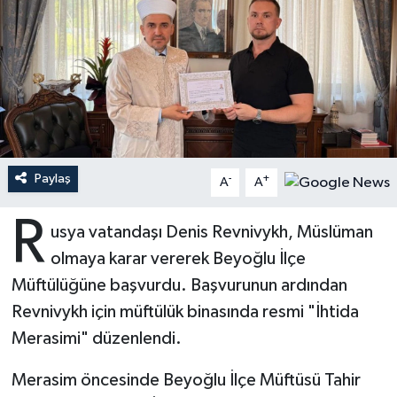
Ardahan Müftülüğü
Kudüs
Hutbeler
Artvin Müftülüğü
Kurban
DİYANET AKADEMİ
Aydın Müftülüğü
Mukabele
DİYANET GENÇLİK
Balıkesir Müftülüğü
Peygamberimizin Hayatı
DİYANET RADYO/TV
Paylaş
-
+
A
A
Bartın Müftülüğü
Ramazan
DEPREM
R
usya vatandaşı Denis Revnivykh, Müslüman
olmaya karar vererek Beyoğlu İlçe
Batman Müftülüğü
Sahabeler
Dünya
Müftülüğüne başvurdu. Başvurunun ardından
Bayburt Müftülüğü
Zekat
Eğitim
Revnivykh için müftülük binasında resmi "İhtida
Merasimi" düzenlendi.
Bilecik Müftülüğü
Kültür-Sanat
Merasim öncesinde Beyoğlu İlçe Müftüsü Tahir
Bingöl Müftülüğü
Aile