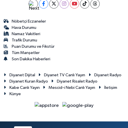
Nöbetçi Eczaneler
Hava Durumu
Namaz Vakitleri
Trafik Durumu
Puan Durumu ve Fikstür
Tüm Manşetler
Son Dakika Haberleri
Diyanet Dijital
Diyanet TV Canlı Yayın
Diyanet Radyo
Diyanet Kuran Radyo
Diyanet Risalet Radyo
Kabe Canlı Yayın
Mescid-i Nebi Canlı Yayın
İletişim
Künye