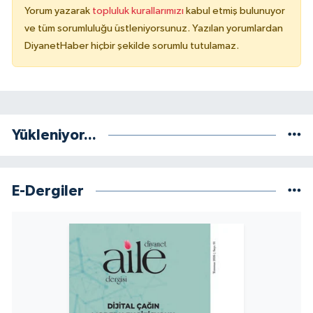
Yorum yazarak
topluluk kurallarımızı
kabul etmiş bulunuyor
ve tüm sorumluluğu üstleniyorsunuz. Yazılan yorumlardan
Niğde Müftülüğü
DiyanetHaber hiçbir şekilde sorumlu tutulamaz.
Ordu Müftülüğü
Osmaniye Müftülüğü
Yükleniyor...
Rize Müftülüğü
Sakarya Müftülüğü
E-Dergiler
Samsun Müftülüğü
Siirt Müftülüğü
Sinop Müftülüğü