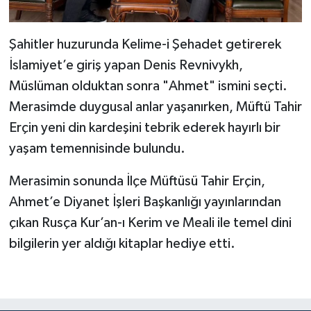
Diyarbakır Müftülüğü
İhtida Haberleri
Düzce Müftülüğü
YAŞAM
Şahitler huzurunda Kelime-i Şehadet getirerek
İslamiyet’e giriş yapan Denis Revnivykh,
Edirne Müftülüğü
Müslüman olduktan sonra "Ahmet" ismini seçti.
Merasimde duygusal anlar yaşanırken, Müftü Tahir
Elazığ Müftülüğü
Erçin yeni din kardeşini tebrik ederek hayırlı bir
Erzincan Müftülüğü
yaşam temennisinde bulundu.
Merasimin sonunda İlçe Müftüsü Tahir Erçin,
Erzurum Müftülüğü
Ahmet’e Diyanet İşleri Başkanlığı yayınlarından
Eskişehir Müftülüğü
çıkan Rusça Kur’an-ı Kerim ve Meali ile temel dini
bilgilerin yer aldığı kitaplar hediye etti.
Gaziantep Müftülüğü
Giresun Müftülüğü