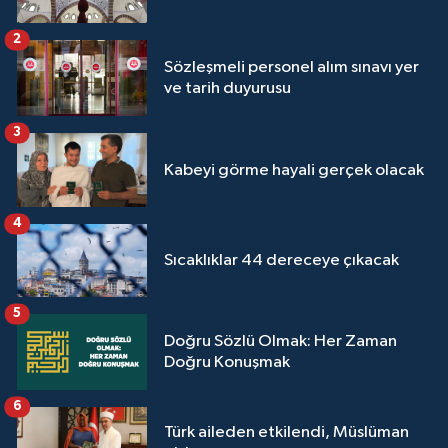
Yalova Müftülüğü
2
Sözleşmeli personel alım sınavı yer
Yozgat Müftülüğü
ve tarih duyurusu
Zonguldak Müftülüğü
3
Kabeyi görme hayali gerçek olacak
4
Sıcaklıklar 44 dereceye çıkacak
5
Doğru Sözlü Olmak: Her Zaman
Doğru Konuşmak
6
Türk aileden etkilendi, Müslüman