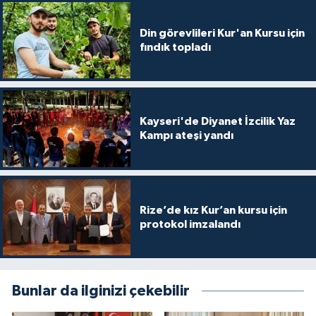
Gümüşhane Müftülüğü
Din görevlileri Kur'an Kursu için
fındık topladı
Hakkari Müftülüğü
Hatay Müftülüğü
Iğdır Müftülüğü
Kayseri'de Diyanet İzcilik Yaz
Kampı ateşi yandı
Isparta Müftülüğü
İstanbul Müftülüğü
Rize’de kız Kur’an kursu için
protokol imzalandı
İzmir Müftülüğü
Kahramanmaraş Müftülüğü
Bunlar da ilginizi çekebilir
Karabük Müftülüğü