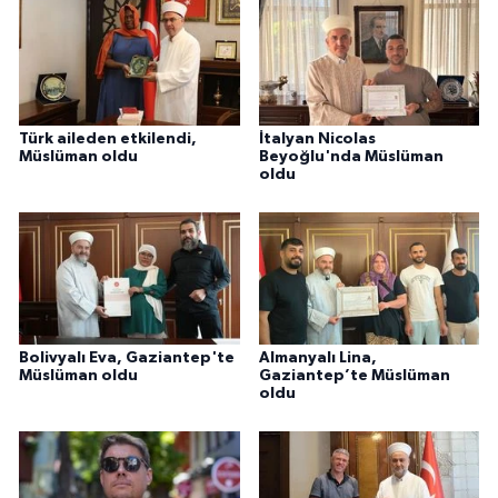
Karaman Müftülüğü
Kars Müftülüğü
Türk aileden etkilendi,
İtalyan Nicolas
Kastamonu Müftülüğü
Müslüman oldu
Beyoğlu'nda Müslüman
oldu
Kayseri Müftülüğü
Kilis Müftülüğü
Kırıkkale Müftülüğü
Bolivyalı Eva, Gaziantep'te
Almanyalı Lina,
Kırklareli Müftülüğü
Müslüman oldu
Gaziantep’te Müslüman
oldu
Kırşehir Müftülüğü
Kocaeli Müftülüğü