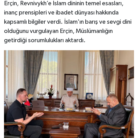
Erçin, Revnivykh’e İslam dininin temel esasları,
inanç prensipleri ve ibadet dünyası hakkında
Bitlis Müftülüğü
Sağlık
kapsamlı bilgiler verdi. İslam'ın barış ve sevgi dini
Bolu Müftülüğü
Makaleler
olduğunu vurgulayan Erçin, Müslümanlığın
getirdiği sorumlulukları aktardı.
Burdur Müftülüğü
Ekonomi
Bursa Müftülüğü
Duyurular
Çanakkale Müftülüğü
Podcast
Çankırı Müftülüğü
Bilim, Teknoloji
Çorum Müftülüğü
Biyografiler
Denizli Müftülüğü
Diyanet TV