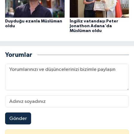
Konya Müftülüğü
Duyduğu ezanla Müslüman
İngiliz vatandaşı Peter
oldu
Jonathon Adana'da
Kütahya Müftülüğü
Müslüman oldu
Malatya Müftülüğü
Yorumlar
Manisa Müftülüğü
Mardin Müftülüğü
Mersin Müftülüğü
Muğla Müftülüğü
Gönder
Muş Müftülüğü
Nevşehir Müftülüğü