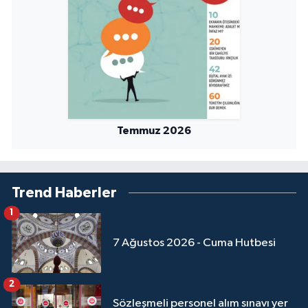
Sivas Müftülüğü
Şanlıurfa Müftülüğü
Şırnak Müftülüğü
Tekirdağ Müftülüğü
Temmuz 2026
Tokat Müftülüğü
Trabzon Müftülüğü
Trend Haberler
1
Tunceli Müftülüğü
7 Ağustos 2026 - Cuma Hutbesi
Uşak Müftülüğü
2
Van Müftülüğü
Sözleşmeli personel alım sınavı yer