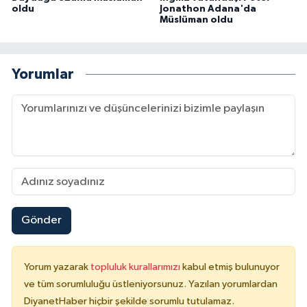
oldu
Jonathon Adana'da
Müslüman oldu
Konya Müftülüğü
Kütahya Müftülüğü
Yorumlar
Malatya Müftülüğü
Manisa Müftülüğü
Mardin Müftülüğü
Mersin Müftülüğü
Gönder
Muğla Müftülüğü
Yorum yazarak
topluluk kurallarımızı
kabul etmiş bulunuyor
Muş Müftülüğü
ve tüm sorumluluğu üstleniyorsunuz. Yazılan yorumlardan
DiyanetHaber hiçbir şekilde sorumlu tutulamaz.
Nevşehir Müftülüğü