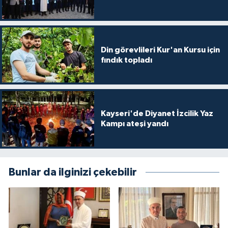
Gümüşhane Müftülüğü
Hakkari Müftülüğü
Din görevlileri Kur'an Kursu için
fındık topladı
Hatay Müftülüğü
Iğdır Müftülüğü
Isparta Müftülüğü
Kayseri'de Diyanet İzcilik Yaz
Kampı ateşi yandı
İstanbul Müftülüğü
İzmir Müftülüğü
Bunlar da ilginizi çekebilir
Kahramanmaraş Müftülüğü
Karabük Müftülüğü