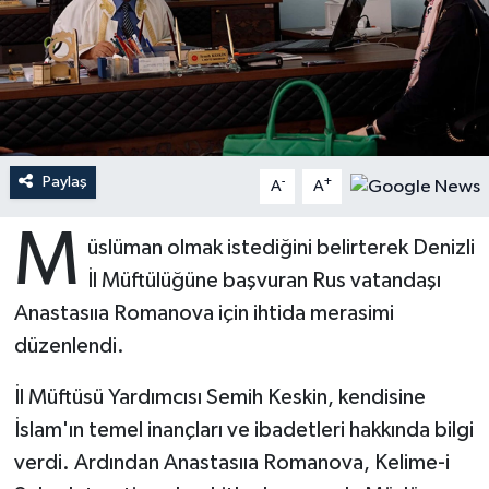
Ardahan Müftülüğü
Kudüs
Hutbeler
Artvin Müftülüğü
Kurban
DİYANET AKADEMİ
Aydın Müftülüğü
Mukabele
DİYANET GENÇLİK
Paylaş
-
+
A
A
Balıkesir Müftülüğü
Peygamberimizin Hayatı
DİYANET RADYO/TV
M
üslüman olmak istediğini belirterek Denizli
Bartın Müftülüğü
Ramazan
DEPREM
İl Müftülüğüne başvuran Rus vatandaşı
Anastasııa Romanova için ihtida merasimi
Batman Müftülüğü
Sahabeler
Dünya
düzenlendi.
Bayburt Müftülüğü
Zekat
Eğitim
İl Müftüsü Yardımcısı Semih Keskin, kendisine
İslam'ın temel inançları ve ibadetleri hakkında bilgi
Bilecik Müftülüğü
Kültür-Sanat
verdi. Ardından Anastasııa Romanova, Kelime-i
Bingöl Müftülüğü
Aile