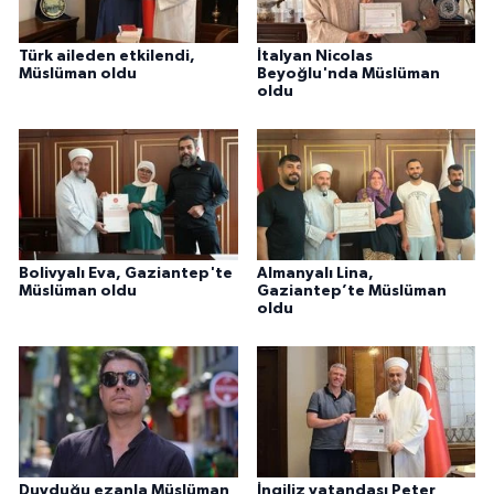
Karaman Müftülüğü
Türk aileden etkilendi,
İtalyan Nicolas
Müslüman oldu
Beyoğlu'nda Müslüman
Kars Müftülüğü
oldu
Kastamonu Müftülüğü
Kayseri Müftülüğü
Kilis Müftülüğü
Bolivyalı Eva, Gaziantep'te
Almanyalı Lina,
Müslüman oldu
Gaziantep’te Müslüman
oldu
Kırıkkale Müftülüğü
Kırklareli Müftülüğü
Kırşehir Müftülüğü
Kocaeli Müftülüğü
Duyduğu ezanla Müslüman
İngiliz vatandaşı Peter