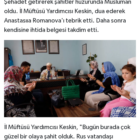
Şehadet getirerek şahitler huzurunda Müslüman
oldu. İl Müftüsü Yardımcısı Keskin, dua ederek
Bitlis Müftülüğü
Sağlık
Anastasııa Romanova'ı tebrik etti. Daha sonra
kendisine ihtida belgesi takdim etti.
Bolu Müftülüğü
Makaleler
Burdur Müftülüğü
Ekonomi
Bursa Müftülüğü
Duyurular
Çanakkale Müftülüğü
Podcast
Çankırı Müftülüğü
Bilim, Teknoloji
Çorum Müftülüğü
Biyografiler
Denizli Müftülüğü
Diyanet TV
İl Müftüsü Yardımcısı Keskin, "Bugün burada çok
güzel bir olaya şahit olduk. Rus vatandaşı