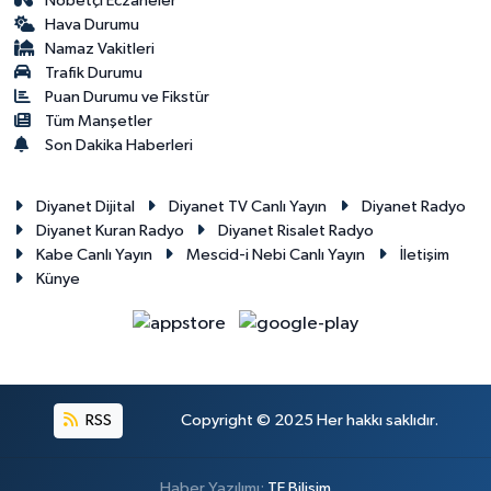
Nöbetçi Eczaneler
Hava Durumu
Namaz Vakitleri
Trafik Durumu
Puan Durumu ve Fikstür
Tüm Manşetler
Son Dakika Haberleri
Diyanet Dijital
Diyanet TV Canlı Yayın
Diyanet Radyo
Diyanet Kuran Radyo
Diyanet Risalet Radyo
Kabe Canlı Yayın
Mescid-i Nebi Canlı Yayın
İletişim
Künye
RSS
Copyright © 2025 Her hakkı saklıdır.
Haber Yazılımı:
TE Bilişim