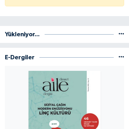
Niğde Müftülüğü
Ordu Müftülüğü
Yükleniyor...
Osmaniye Müftülüğü
E-Dergiler
Rize Müftülüğü
Sakarya Müftülüğü
Samsun Müftülüğü
Siirt Müftülüğü
Sinop Müftülüğü