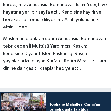
Diyarbakır Müftülüğü
İhtida Haberleri
kardeşimiz Anastasııa Romanova, İslam'ı seçti ve
hayatına yeni bir sayfa açtı. Kendisine hayırlı ve
Düzce Müftülüğü
YAŞAM
bereketli bir ömür diliyorum. Allah yolunu açık
etsin." dedi
Edirne Müftülüğü
Müslüman olduktan sonra Anastasııa Romanova’i
Elazığ Müftülüğü
tebrik eden İl Müftüsü Yardımcısı Keskin;
Erzincan Müftülüğü
kendisine Diyanet İşleri Başkanlığı Rusça
yayınlarından oluşan Kur'an-ı Kerim Meali ile İslam
Erzurum Müftülüğü
dinine dair çeşitli kitaplar hediye etti.
Eskişehir Müftülüğü
Gaziantep Müftülüğü
Giresun Müftülüğü
Tophane Mahallesi Camii’nin
temeli dualarla atıldı