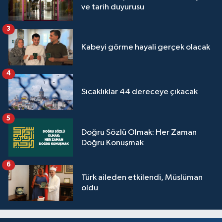
ve tarih duyurusu
Yalova Müftülüğü
3
Yozgat Müftülüğü
Kabeyi görme hayali gerçek olacak
Zonguldak Müftülüğü
4
Sıcaklıklar 44 dereceye çıkacak
5
Doğru Sözlü Olmak: Her Zaman
Doğru Konuşmak
6
Türk aileden etkilendi, Müslüman
oldu