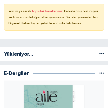
Sivas Müftülüğü
Yorum yazarak
topluluk kurallarımızı
kabul etmiş bulunuyor
Şanlıurfa Müftülüğü
ve tüm sorumluluğu üstleniyorsunuz. Yazılan yorumlardan
DiyanetHaber hiçbir şekilde sorumlu tutulamaz.
Şırnak Müftülüğü
Tekirdağ Müftülüğü
Tokat Müftülüğü
Yükleniyor...
Trabzon Müftülüğü
E-Dergiler
Tunceli Müftülüğü
Uşak Müftülüğü
Van Müftülüğü