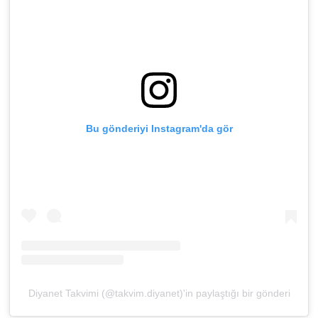
Gümüşhane Müftülüğü
Hakkari Müftülüğü
Hatay Müftülüğü
Iğdır Müftülüğü
Bu gönderiyi Instagram'da gör
Isparta Müftülüğü
İstanbul Müftülüğü
İzmir Müftülüğü
Kahramanmaraş Müftülüğü
Diyanet Takvimi (@takvim.diyanet)'in paylaştığı bir gönderi
Karabük Müftülüğü