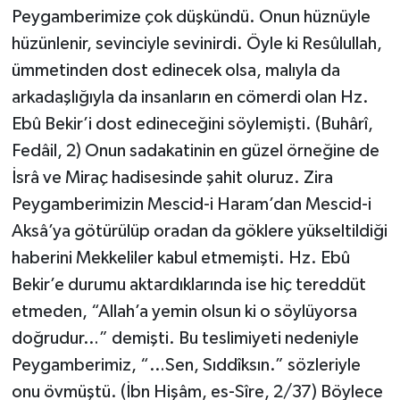
Peygamberimize çok düşkündü. Onun hüznüyle
Bitlis Müftülüğü
Sağlık
hüzünlenir, sevinciyle sevinirdi. Öyle ki Resûlullah,
ümmetinden dost edinecek olsa, malıyla da
Bolu Müftülüğü
Makaleler
arkadaşlığıyla da insanların en cömerdi olan Hz.
Ebû Bekir’i dost edineceğini söylemişti. (Buhârî,
Burdur Müftülüğü
Ekonomi
Fedâil, 2) Onun sadakatinin en güzel örneğine de
İsrâ ve Miraç hadisesinde şahit oluruz. Zira
Bursa Müftülüğü
Duyurular
Peygamberimizin Mescid-i Haram’dan Mescid-i
Çanakkale Müftülüğü
Podcast
Aksâ’ya götürülüp oradan da göklere yükseltildiği
haberini Mekkeliler kabul etmemişti. Hz. Ebû
Çankırı Müftülüğü
Bilim, Teknoloji
Bekir’e durumu aktardıklarında ise hiç tereddüt
etmeden, “Allah’a yemin olsun ki o söylüyorsa
Çorum Müftülüğü
Biyografiler
doğrudur…” demişti. Bu teslimiyeti nedeniyle
Denizli Müftülüğü
Diyanet TV
Peygamberimiz, “…Sen, Sıddîksın.” sözleriyle
onu övmüştü. (İbn Hişâm, es-Sîre, 2/37) Böylece