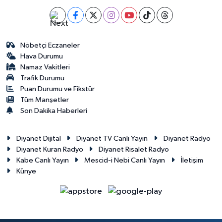
Nöbetçi Eczaneler
Hava Durumu
Namaz Vakitleri
Trafik Durumu
Puan Durumu ve Fikstür
Tüm Manşetler
Son Dakika Haberleri
Diyanet Dijital
Diyanet TV Canlı Yayın
Diyanet Radyo
Diyanet Kuran Radyo
Diyanet Risalet Radyo
Kabe Canlı Yayın
Mescid-i Nebi Canlı Yayın
İletişim
Künye