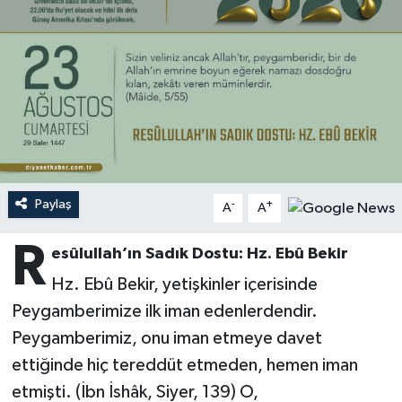
Ardahan Müftülüğü
Kudüs
Hutbeler
Artvin Müftülüğü
Kurban
DİYANET AKADEMİ
Aydın Müftülüğü
Mukabele
DİYANET GENÇLİK
Balıkesir Müftülüğü
Peygamberimizin Hayatı
DİYANET RADYO/TV
Paylaş
-
+
A
A
Bartın Müftülüğü
Ramazan
DEPREM
R
esûlullah’ın Sadık Dostu: Hz. Ebû Bekir
Batman Müftülüğü
Sahabeler
Dünya
Hz. Ebû Bekir, yetişkinler içerisinde
Bayburt Müftülüğü
Zekat
Eğitim
Peygamberimize ilk iman edenlerdendir.
Peygamberimiz, onu iman etmeye davet
Bilecik Müftülüğü
Kültür-Sanat
ettiğinde hiç tereddüt etmeden, hemen iman
etmişti. (İbn İshâk, Siyer, 139) O,
Bingöl Müftülüğü
Aile