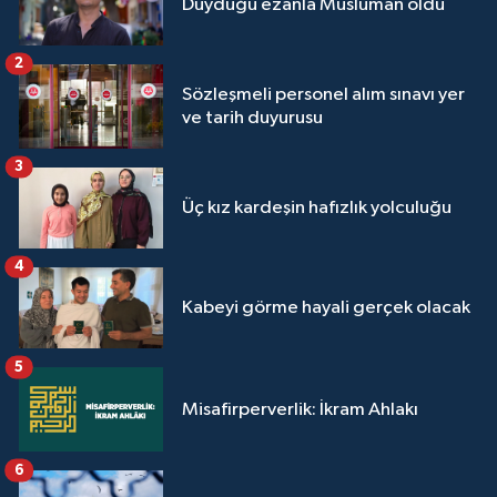
Duyduğu ezanla Müslüman oldu
2
Sözleşmeli personel alım sınavı yer
ve tarih duyurusu
3
Üç kız kardeşin hafızlık yolculuğu
4
Kabeyi görme hayali gerçek olacak
5
Misafirperverlik: İkram Ahlakı
6