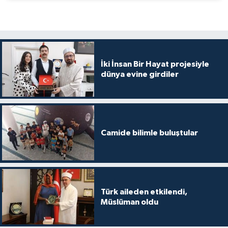
Karaman Müftülüğü
Kars Müftülüğü
İki İnsan Bir Hayat projesiyle
Kastamonu Müftülüğü
dünya evine girdiler
Kayseri Müftülüğü
Kilis Müftülüğü
Camide bilimle buluştular
Kırıkkale Müftülüğü
Kırklareli Müftülüğü
Türk aileden etkilendi,
Kırşehir Müftülüğü
Müslüman oldu
Kocaeli Müftülüğü