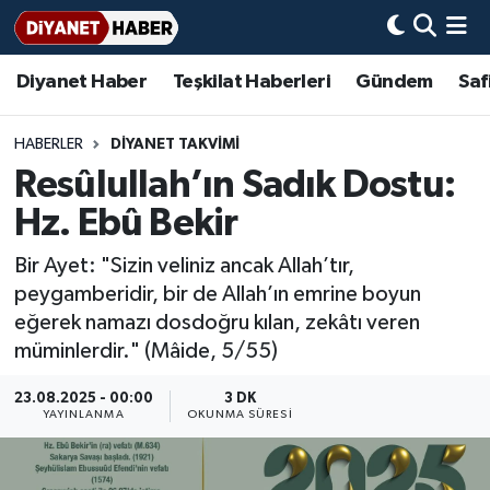
Diyanet Haber
Teşkilat Haberleri
Gündem
Saf
Diyanet Haber
Adana Müftülüğü
Bir Ayet
Aile Dergisi
İmam Hatip Okulları
Başmakale
Hadis-i Şerifler
Nöbetçi Eczaneler
Teşkilat Haberleri
Adıyaman Müftülüğü
Bir Hikaye
Aylık Dergi
Hayat Okumaları
Hava Durumu
HABERLER
DIYANET TAKVIMI
Resûlullah’ın Sadık Dostu:
Afyonkarahisar Müftülüğü
Gündem
Biyografiler
Ankara Namaz Vakitleri
Hz. Ebû Bekir
Ağrı Müftülüğü
#Keşfet
Dini kavramlar
Trafik Durumu
Bir Ayet: "Sizin veliniz ancak Allah’tır,
peygamberidir, bir de Allah’ın emrine boyun
Aksaray Müftülüğü
Diyanet Bilgi
Basında Bugün
Süper Lig Puan Durumu ve Fikstür
eğerek namazı dosdoğru kılan, zekâtı veren
müminlerdir." (Mâide, 5/55)
Amasya Müftülüğü
Diyanet Takvimi
DİYANET eKİTAP
Tüm Manşetler
23.08.2025 - 00:00
3 DK
Ankara Müftülüğü
Dualar
Diyanet Dergi
Son Dakika Haberleri
YAYINLANMA
OKUNMA SÜRESI
Antalya Müftülüğü
Hadislerle İslam
TDV
Haber Arşivi