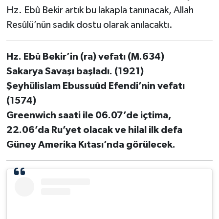
Diyarbakır Müftülüğü
İhtida Haberleri
Hz. Ebû Bekir artık bu lakapla tanınacak, Allah
Resûlü’nün sadık dostu olarak anılacaktı.
Düzce Müftülüğü
YAŞAM
Edirne Müftülüğü
Hz. Ebû Bekir’in (ra) vefatı (M.634)
Sakarya Savaşı başladı. (1921)
Elazığ Müftülüğü
Şeyhülislam Ebussuûd Efendi’nin vefatı
(1574)
Erzincan Müftülüğü
Greenwich saati ile 06.07’de içtima,
Erzurum Müftülüğü
22.06’da Ru’yet olacak ve hilal ilk defa
Güney Amerika Kıtası’nda görülecek.
Eskişehir Müftülüğü
Gaziantep Müftülüğü
Giresun Müftülüğü