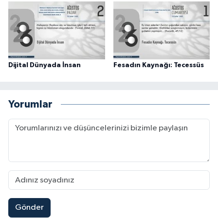
Niğde Müftülüğü
Ordu Müftülüğü
Dijital Dünyada İnsan
Fesadın Kaynağı: Tecessüs
Osmaniye Müftülüğü
Rize Müftülüğü
Yorumlar
Sakarya Müftülüğü
Samsun Müftülüğü
Siirt Müftülüğü
Sinop Müftülüğü
Gönder