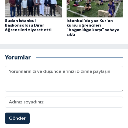
Konya Müftülüğü
Sudan İstanbul
İstanbul'da yaz Kur'an
Kütahya Müftülüğü
Başkonsolosu Dirar
kursu öğrencileri
öğrencileri ziyaret etti
"bağımlılığa karşı" sahaya
çıktı
Malatya Müftülüğü
Manisa Müftülüğü
Yorumlar
Mardin Müftülüğü
Mersin Müftülüğü
Muğla Müftülüğü
Muş Müftülüğü
Gönder
Nevşehir Müftülüğü