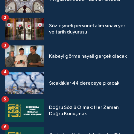
Yalova Müftülüğü
2
Yozgat Müftülüğü
Sözleşmeli personel alım sınavı yer
ve tarih duyurusu
Zonguldak Müftülüğü
3
Kabeyi görme hayali gerçek olacak
4
Sıcaklıklar 44 dereceye çıkacak
5
Doğru Sözlü Olmak: Her Zaman
Doğru Konuşmak
6