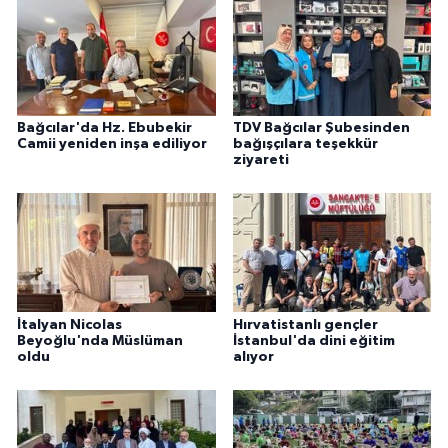
Karaman Müftülüğü
Kars Müftülüğü
Bağcılar'da Hz. Ebubekir
TDV Bağcılar Şubesinden
Kastamonu Müftülüğü
Camii yeniden inşa ediliyor
bağışçılara teşekkür
ziyareti
Kayseri Müftülüğü
Kilis Müftülüğü
Kırıkkale Müftülüğü
İtalyan Nicolas
Hırvatistanlı gençler
Kırklareli Müftülüğü
Beyoğlu'nda Müslüman
İstanbul'da dini eğitim
oldu
alıyor
Kırşehir Müftülüğü
Kocaeli Müftülüğü