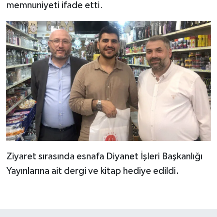
Diyarbakır Müftülüğü
İhtida Haberleri
memnuniyeti ifade etti.
Düzce Müftülüğü
YAŞAM
Edirne Müftülüğü
Elazığ Müftülüğü
Erzincan Müftülüğü
Erzurum Müftülüğü
Eskişehir Müftülüğü
Ziyaret sırasında esnafa Diyanet İşleri Başkanlığı
Yayınlarına ait dergi ve kitap hediye edildi.
Gaziantep Müftülüğü
Giresun Müftülüğü