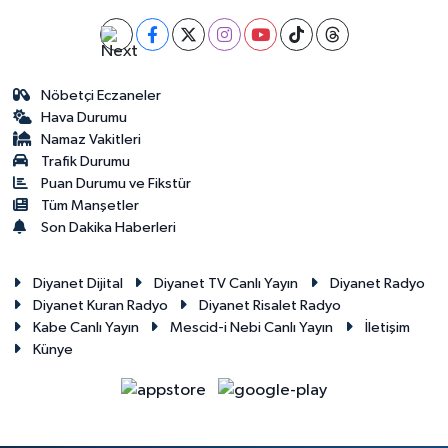
Nöbetçi Eczaneler
Hava Durumu
Namaz Vakitleri
Trafik Durumu
Puan Durumu ve Fikstür
Tüm Manşetler
Son Dakika Haberleri
Diyanet Dijital
Diyanet TV Canlı Yayın
Diyanet Radyo
Diyanet Kuran Radyo
Diyanet Risalet Radyo
Kabe Canlı Yayın
Mescid-i Nebi Canlı Yayın
İletişim
Künye