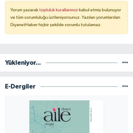
Yorum yazarak
topluluk kurallarımızı
kabul etmiş bulunuyor
Niğde Müftülüğü
ve tüm sorumluluğu üstleniyorsunuz. Yazılan yorumlardan
DiyanetHaber hiçbir şekilde sorumlu tutulamaz.
Ordu Müftülüğü
Osmaniye Müftülüğü
Rize Müftülüğü
Yükleniyor...
Sakarya Müftülüğü
E-Dergiler
Samsun Müftülüğü
Siirt Müftülüğü
Sinop Müftülüğü