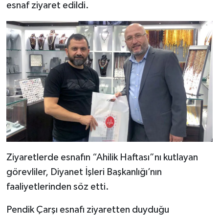
esnaf ziyaret edildi.
Bitlis Müftülüğü
Sağlık
Bolu Müftülüğü
Makaleler
Burdur Müftülüğü
Ekonomi
Bursa Müftülüğü
Duyurular
Çanakkale Müftülüğü
Podcast
Çankırı Müftülüğü
Bilim, Teknoloji
Ziyaretlerde esnafın “Ahilik Haftası”nı kutlayan
görevliler, Diyanet İşleri Başkanlığı’nın
Çorum Müftülüğü
Biyografiler
faaliyetlerinden söz etti.
Denizli Müftülüğü
Diyanet TV
Pendik Çarşı esnafı ziyaretten duyduğu