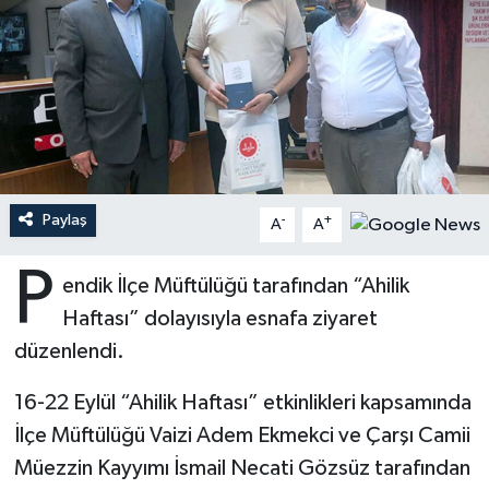
Ardahan Müftülüğü
Kudüs
Hutbeler
Artvin Müftülüğü
Kurban
DİYANET AKADEMİ
Aydın Müftülüğü
Mukabele
DİYANET GENÇLİK
Balıkesir Müftülüğü
Peygamberimizin Hayatı
DİYANET RADYO/TV
Paylaş
-
+
A
A
Bartın Müftülüğü
Ramazan
DEPREM
P
endik İlçe Müftülüğü tarafından “Ahilik
Haftası” dolayısıyla esnafa ziyaret
Batman Müftülüğü
Sahabeler
Dünya
düzenlendi.
Bayburt Müftülüğü
Zekat
Eğitim
16-22 Eylül “Ahilik Haftası” etkinlikleri kapsamında
Bilecik Müftülüğü
Kültür-Sanat
İlçe Müftülüğü Vaizi Adem Ekmekci ve Çarşı Camii
Müezzin Kayyımı İsmail Necati Gözsüz tarafından
Bingöl Müftülüğü
Aile