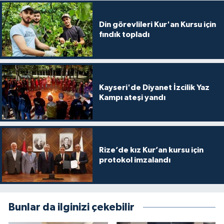
Gümüşhane Müftülüğü
Din görevlileri Kur'an Kursu için
Hakkari Müftülüğü
fındık topladı
Hatay Müftülüğü
Iğdır Müftülüğü
Kayseri'de Diyanet İzcilik Yaz
Kampı ateşi yandı
Isparta Müftülüğü
İstanbul Müftülüğü
Rize’de kız Kur’an kursu için
protokol imzalandı
İzmir Müftülüğü
Kahramanmaraş Müftülüğü
Bunlar da ilginizi çekebilir
Karabük Müftülüğü