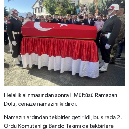
Sivas Müftülüğü
Şanlıurfa Müftülüğü
Şırnak Müftülüğü
Tekirdağ Müftülüğü
Tokat Müftülüğü
Trabzon Müftülüğü
Tunceli Müftülüğü
Helallik alınmasından sonra İl Müftüsü Ramazan
Dolu, cenaze namazını kıldırdı.
Uşak Müftülüğü
Namazın ardından tekbirler getirildi, bu sırada 2.
Van Müftülüğü
Ordu Komutanlığı Bando Takımı da tekbirlere