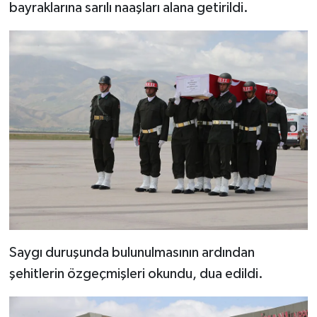
bayraklarına sarılı naaşları alana getirildi.
Bitlis Müftülüğü
Sağlık
Bolu Müftülüğü
Makaleler
Burdur Müftülüğü
Ekonomi
Bursa Müftülüğü
Duyurular
Çanakkale Müftülüğü
Podcast
Çankırı Müftülüğü
Bilim, Teknoloji
Çorum Müftülüğü
Biyografiler
Saygı duruşunda bulunulmasının ardından
şehitlerin özgeçmişleri okundu, dua edildi.
Denizli Müftülüğü
Diyanet TV