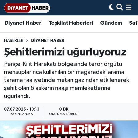
Diyanet Haber
Teşkilat Haberleri
Gündem
Saf
Diyanet Haber
Adana Müftülüğü
Bir Ayet
Aile Dergisi
İmam Hatip Okulları
Başmakale
Hadis-i Şerifler
Nöbetçi Eczaneler
Teşkilat Haberleri
Adıyaman Müftülüğü
Bir Hikaye
Aylık Dergi
Hayat Okumaları
Hava Durumu
HABERLER
DİYANET HABER
Şehitlerimizi uğurluyoruz
Afyonkarahisar Müftülüğü
Gündem
Biyografiler
Ankara Namaz Vakitleri
Pençe-Kilit Harekatı bölgesinde terör örgütü
Ağrı Müftülüğü
#Keşfet
Dini kavramlar
Trafik Durumu
mensuplarınca kullanılan bir mağaradaki arama
tarama faaliyetinde metan gazından etkilenerek
Aksaray Müftülüğü
Diyanet Bilgi
Basında Bugün
Süper Lig Puan Durumu ve Fikstür
şehit olan 6 askerin naaşı memleketlerine
uğurlandı.
Amasya Müftülüğü
Diyanet Takvimi
DİYANET eKİTAP
Tüm Manşetler
07.07.2025 - 13:13
8 DK
YAYINLANMA
OKUNMA SÜRESI
Ankara Müftülüğü
Dualar
Diyanet Dergi
Son Dakika Haberleri
Antalya Müftülüğü
Hadislerle İslam
TDV
Haber Arşivi