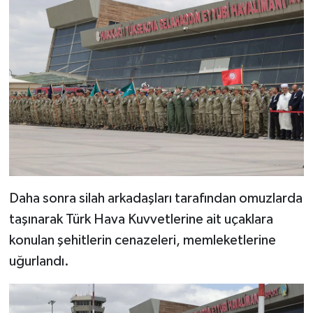
Diyarbakır Müftülüğü
İhtida Haberleri
Düzce Müftülüğü
YAŞAM
Edirne Müftülüğü
Elazığ Müftülüğü
Erzincan Müftülüğü
Erzurum Müftülüğü
Daha sonra silah arkadaşları tarafından omuzlarda
Eskişehir Müftülüğü
taşınarak Türk Hava Kuvvetlerine ait uçaklara
konulan şehitlerin cenazeleri, memleketlerine
Gaziantep Müftülüğü
uğurlandı.
Giresun Müftülüğü