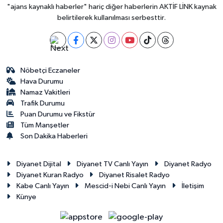
"ajans kaynaklı haberler" hariç diğer haberlerin AKTİF LİNK kaynak
belirtilerek kullanılması serbesttir.
Nöbetçi Eczaneler
Hava Durumu
Namaz Vakitleri
Trafik Durumu
Puan Durumu ve Fikstür
Tüm Manşetler
Son Dakika Haberleri
Diyanet Dijital
Diyanet TV Canlı Yayın
Diyanet Radyo
Diyanet Kuran Radyo
Diyanet Risalet Radyo
Kabe Canlı Yayın
Mescid-i Nebi Canlı Yayın
İletişim
Künye