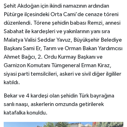
Şehit Akdoğan için ikindi namazının ardından
Pütürge ilçesindeki Orta Cami'de cenaze töreni
Niğde Müftülüğü
düzenlendi. Törene şehidin babası Remzi, annesi
Ordu Müftülüğü
Sabahat ile kardeşleri ve yakınlarının yanı sıra
Malatya Valisi Seddar Yavuz, Büyükşehir Belediye
Osmaniye Müftülüğü
Başkanı Sami Er, Tarım ve Orman Bakan Yardımcısı
Ahmet Bağcı, 2. Ordu Kurmay Başkanı ve
Rize Müftülüğü
Garnizon Komutanı Tümgeneral Erman Kiraz,
Sakarya Müftülüğü
siyasi parti temsilcileri, askeri ve sivil diğer ilgililer
katıldı.
Samsun Müftülüğü
Bekar ve 4 kardeşi olan şehidin Türk bayrağına
Siirt Müftülüğü
sarılı naaşı, askerlerin omzunda getirilerek
katafalka konuldu.
Sinop Müftülüğü