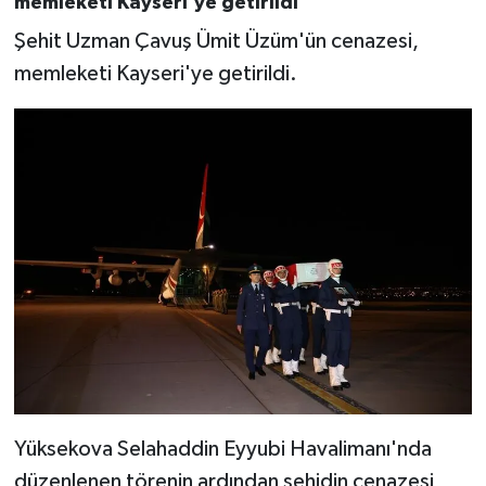
memleketi Kayseri'ye getirildi
Şehit Uzman Çavuş Ümit Üzüm'ün cenazesi,
memleketi Kayseri'ye getirildi.
Yüksekova Selahaddin Eyyubi Havalimanı'nda
düzenlenen törenin ardından şehidin cenazesi,