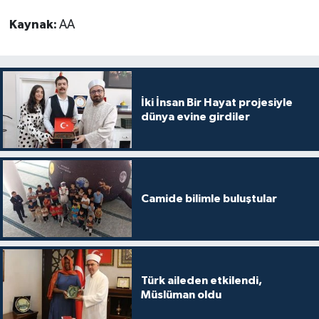
Kaynak:
AA
İki İnsan Bir Hayat projesiyle
dünya evine girdiler
Camide bilimle buluştular
Türk aileden etkilendi,
Müslüman oldu