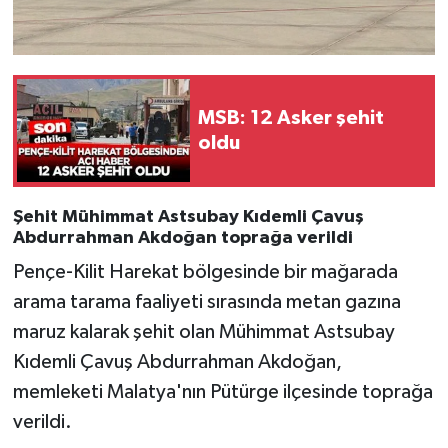
Konya Müftülüğü
Kütahya Müftülüğü
MSB: 12 Asker şehit
oldu
Malatya Müftülüğü
Manisa Müftülüğü
Şehit Mühimmat Astsubay Kıdemli Çavuş
Abdurrahman Akdoğan toprağa verildi
Mardin Müftülüğü
Pençe-Kilit Harekat bölgesinde bir mağarada
Mersin Müftülüğü
arama tarama faaliyeti sırasında metan gazına
maruz kalarak şehit olan Mühimmat Astsubay
Muğla Müftülüğü
Kıdemli Çavuş Abdurrahman Akdoğan,
memleketi Malatya'nın Pütürge ilçesinde toprağa
Muş Müftülüğü
verildi.
Nevşehir Müftülüğü