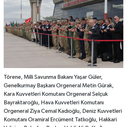
Gümüşhane Müftülüğü
Hakkari Müftülüğü
Hatay Müftülüğü
Iğdır Müftülüğü
Isparta Müftülüğü
Törene, Milli Savunma Bakanı Yaşar Güler,
İstanbul Müftülüğü
Genelkurmay Başkanı Orgeneral Metin Gürak,
İzmir Müftülüğü
Kara Kuvvetleri Komutanı Orgeneral Selçuk
Bayraktaroğlu, Hava Kuvvetleri Komutanı
Kahramanmaraş Müftülüğü
Orgeneral Ziya Cemal Kadıoğlu, Deniz Kuvvetleri
Komutanı Oramiral Ercüment Tatlıoğlu, Hakkari
Karabük Müftülüğü