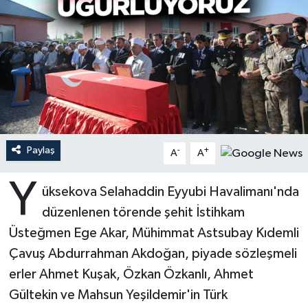
Ardahan Müftülüğü
Kudüs
Hutbeler
Artvin Müftülüğü
Kurban
DİYANET AKADEMİ
Aydın Müftülüğü
Mukabele
DİYANET GENÇLİK
Balıkesir Müftülüğü
Peygamberimizin Hayatı
DİYANET RADYO/TV
Paylaş
-
+
A
A
Bartın Müftülüğü
Ramazan
DEPREM
Y
üksekova Selahaddin Eyyubi Havalimanı'nda
Batman Müftülüğü
Sahabeler
Dünya
düzenlenen törende şehit İstihkam
Üsteğmen Ege Akar, Mühimmat Astsubay Kıdemli
Bayburt Müftülüğü
Zekat
Eğitim
Çavuş Abdurrahman Akdoğan, piyade sözleşmeli
Bilecik Müftülüğü
Kültür-Sanat
erler Ahmet Kuşak, Özkan Özkanlı, Ahmet
Gültekin ve Mahsun Yeşildemir'in Türk
Bingöl Müftülüğü
Aile