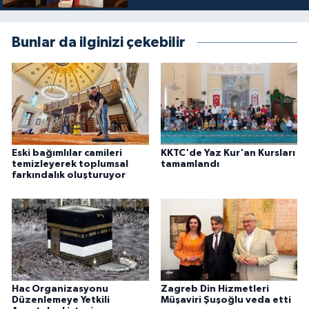
Bunlar da ilginizi çekebilir
Eski bağımlılar camileri
KKTC'de Yaz Kur'an Kursları
temizleyerek toplumsal
tamamlandı
farkındalık oluşturuyor
Hac Organizasyonu
Zagreb Din Hizmetleri
Düzenlemeye Yetkili
Müşaviri Şuşoğlu veda etti