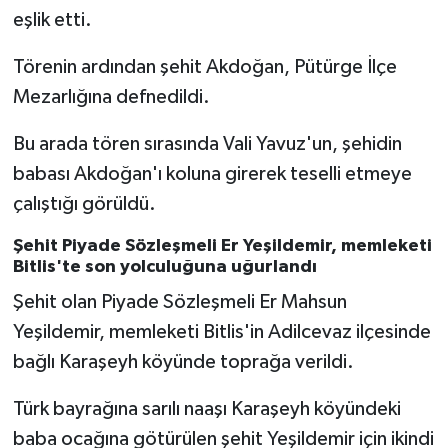
eşlik etti.
Yalova Müftülüğü
Törenin ardından şehit Akdoğan, Pütürge İlçe
Yozgat Müftülüğü
Mezarlığına defnedildi.
Zonguldak Müftülüğü
Bu arada tören sırasında Vali Yavuz'un, şehidin
babası Akdoğan'ı koluna girerek teselli etmeye
çalıştığı görüldü.
Şehit Piyade Sözleşmeli Er Yeşildemir, memleketi
Bitlis'te son yolculuğuna uğurlandı
Şehit olan Piyade Sözleşmeli Er Mahsun
Yeşildemir, memleketi Bitlis'in Adilcevaz ilçesinde
bağlı Karaşeyh köyünde toprağa verildi.
Türk bayrağına sarılı naaşı Karaşeyh köyündeki
baba ocağına götürülen şehit Yeşildemir için ikindi