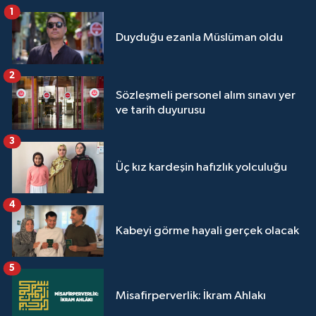
1
Duyduğu ezanla Müslüman oldu
2
Sözleşmeli personel alım sınavı yer
ve tarih duyurusu
3
Üç kız kardeşin hafızlık yolculuğu
4
Kabeyi görme hayali gerçek olacak
5
Misafirperverlik: İkram Ahlakı