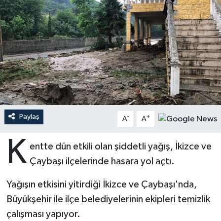
Ardahan Müftülüğü
Kudüs
Hutbeler
Artvin Müftülüğü
Kurban
DİYANET AKADEMİ
Aydın Müftülüğü
Mukabele
DİYANET GENÇLİK
Balıkesir Müftülüğü
Peygamberimizin Hayatı
DİYANET RADYO/TV
Paylaş
-
+
Bartın Müftülüğü
Ramazan
DEPREM
A
A
K
Batman Müftülüğü
Sahabeler
Dünya
entte dün etkili olan şiddetli yağış, İkizce ve
Çaybaşı ilçelerinde hasara yol açtı.
Bayburt Müftülüğü
Zekat
Eğitim
Yağışın etkisini yitirdiği İkizce ve Çaybaşı'nda,
Bilecik Müftülüğü
Kültür-Sanat
Büyükşehir ile ilçe belediyelerinin ekipleri temizlik
çalışması yapıyor.
Bingöl Müftülüğü
Aile