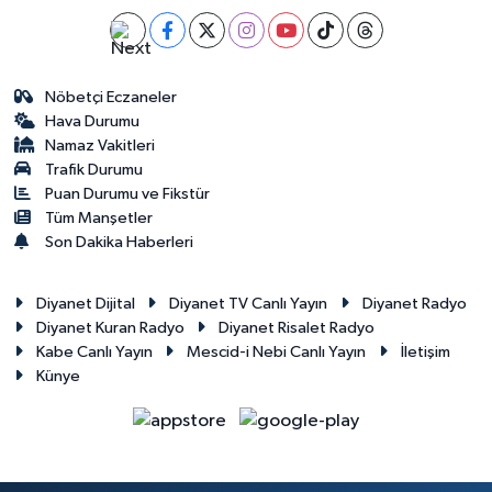
Nöbetçi Eczaneler
Hava Durumu
Namaz Vakitleri
Trafik Durumu
Puan Durumu ve Fikstür
Tüm Manşetler
Son Dakika Haberleri
Diyanet Dijital
Diyanet TV Canlı Yayın
Diyanet Radyo
Diyanet Kuran Radyo
Diyanet Risalet Radyo
Kabe Canlı Yayın
Mescid-i Nebi Canlı Yayın
İletişim
Künye