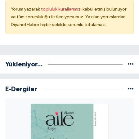
Yorum yazarak
topluluk kurallarımızı
kabul etmiş bulunuyor
Konya Müftülüğü
ve tüm sorumluluğu üstleniyorsunuz. Yazılan yorumlardan
DiyanetHaber hiçbir şekilde sorumlu tutulamaz.
Kütahya Müftülüğü
Malatya Müftülüğü
Manisa Müftülüğü
Yükleniyor...
Mardin Müftülüğü
E-Dergiler
Mersin Müftülüğü
Muğla Müftülüğü
Muş Müftülüğü
Nevşehir Müftülüğü