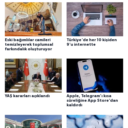
Gümüşhane Müftülüğü
Hakkari Müftülüğü
Hatay Müftülüğü
Eski bağımlılar camileri
Türkiye'de her 10 kişiden
temizleyerek toplumsal
9'u internette
Iğdır Müftülüğü
farkındalık oluşturuyor
Isparta Müftülüğü
İstanbul Müftülüğü
İzmir Müftülüğü
YAŞ kararları açıklandı
Apple, Telegram’ı kısa
süreliğine App Store’dan
kaldırdı
Kahramanmaraş Müftülüğü
Karabük Müftülüğü