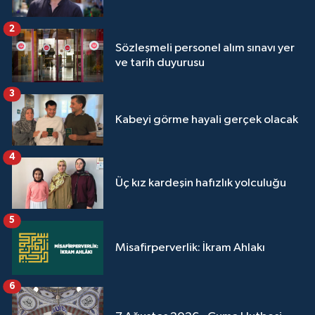
Sivas Müftülüğü
2
Şanlıurfa Müftülüğü
Sözleşmeli personel alım sınavı yer
ve tarih duyurusu
Şırnak Müftülüğü
3
Tekirdağ Müftülüğü
Kabeyi görme hayali gerçek olacak
Tokat Müftülüğü
4
Üç kız kardeşin hafızlık yolculuğu
Trabzon Müftülüğü
5
Tunceli Müftülüğü
Misafirperverlik: İkram Ahlakı
Uşak Müftülüğü
6
Van Müftülüğü