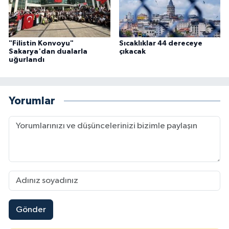
Karaman Müftülüğü
Kars Müftülüğü
"Filistin Konvoyu"
Sıcaklıklar 44 dereceye
Sakarya'dan dualarla
çıkacak
uğurlandı
Kastamonu Müftülüğü
Kayseri Müftülüğü
Yorumlar
Kilis Müftülüğü
Kırıkkale Müftülüğü
Kırklareli Müftülüğü
Kırşehir Müftülüğü
Gönder
Kocaeli Müftülüğü