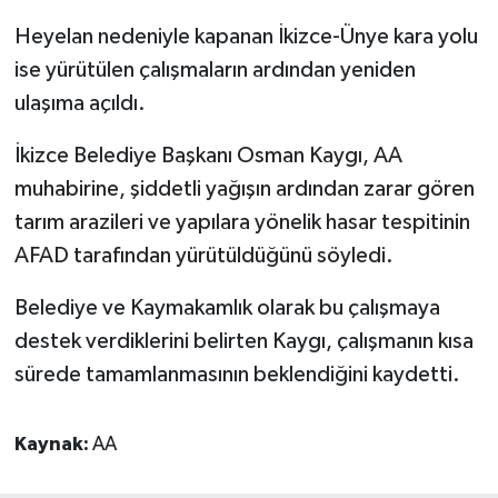
Heyelan nedeniyle kapanan İkizce-Ünye kara yolu
Bitlis Müftülüğü
Sağlık
ise yürütülen çalışmaların ardından yeniden
ulaşıma açıldı.
Bolu Müftülüğü
Makaleler
İkizce Belediye Başkanı Osman Kaygı, AA
Burdur Müftülüğü
Ekonomi
muhabirine, şiddetli yağışın ardından zarar gören
tarım arazileri ve yapılara yönelik hasar tespitinin
Bursa Müftülüğü
Duyurular
AFAD tarafından yürütüldüğünü söyledi.
Çanakkale Müftülüğü
Podcast
Belediye ve Kaymakamlık olarak bu çalışmaya
Çankırı Müftülüğü
Bilim, Teknoloji
destek verdiklerini belirten Kaygı, çalışmanın kısa
sürede tamamlanmasının beklendiğini kaydetti.
Çorum Müftülüğü
Biyografiler
Kaynak:
AA
Denizli Müftülüğü
Diyanet TV