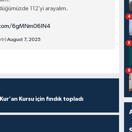
üğümüzde 112’yi arayalım.
4
er.com/6gMNm06IN4
tr)
August 7, 2025
5
6
 Kur'an Kursu için fındık topladı