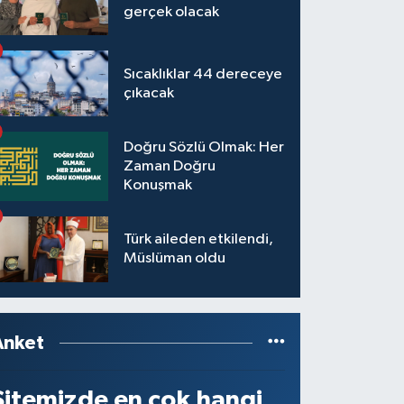
gerçek olacak
Sıcaklıklar 44 dereceye
çıkacak
Doğru Sözlü Olmak: Her
Zaman Doğru
Konuşmak
Türk aileden etkilendi,
Müslüman oldu
Anket
Sitemizde en çok hangi