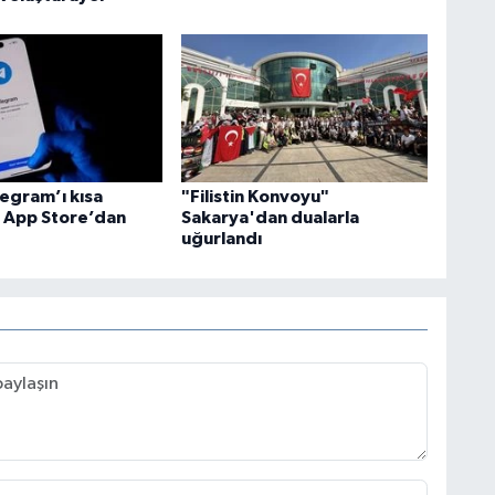
legram’ı kısa
"Filistin Konvoyu"
e App Store’dan
Sakarya'dan dualarla
uğurlandı