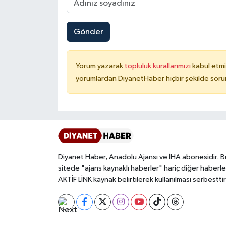
Konya Müftülüğü
Gönder
Kütahya Müftülüğü
Yorum yazarak
topluluk kurallarımızı
kabul etmi
Malatya Müftülüğü
yorumlardan DiyanetHaber hiçbir şekilde soru
Manisa Müftülüğü
Mardin Müftülüğü
Mersin Müftülüğü
Diyanet Haber, Anadolu Ajansı ve İHA abonesidir. B
sitede "ajans kaynaklı haberler" hariç diğer haberle
Muğla Müftülüğü
AKTİF LİNK kaynak belirtilerek kullanılması serbesttir
Muş Müftülüğü
Nevşehir Müftülüğü