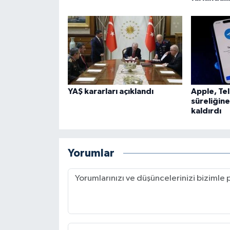
Karaman Müftülüğü
Kars Müftülüğü
Kastamonu Müftülüğü
YAŞ kararları açıklandı
Apple, Te
Kayseri Müftülüğü
süreliğin
kaldırdı
Kilis Müftülüğü
Kırıkkale Müftülüğü
Yorumlar
Kırklareli Müftülüğü
Kırşehir Müftülüğü
Kocaeli Müftülüğü