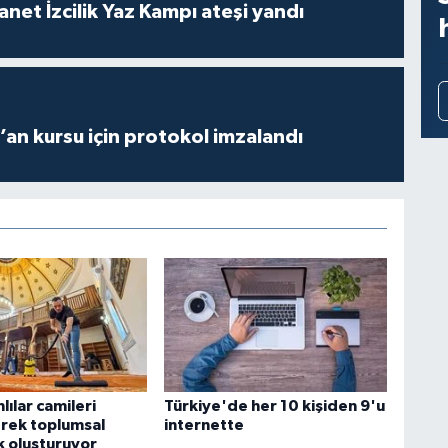
anet İzcilik Yaz Kampı ateşi yandı
r’an kursu için protokol imzalandı
lılar camileri
Türkiye'de her 10 kişiden 9'u
rek toplumsal
internette
k oluşturuyor