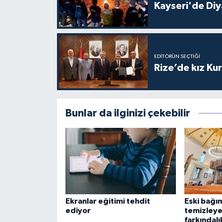
Kayseri'de Diy
Gümüşhane Müftülüğü
Hakkari Müftülüğü
EDITÖRÜN SEÇTIĞI
Hatay Müftülüğü
Rize’de kız Ku
Iğdır Müftülüğü
Isparta Müftülüğü
Bunlar da ilginizi çekebilir
İstanbul Müftülüğü
İzmir Müftülüğü
Kahramanmaraş Müftülüğü
Ekranlar eğitimi tehdit
Eski bağım
ediyor
temizleye
Karabük Müftülüğü
farkındalı