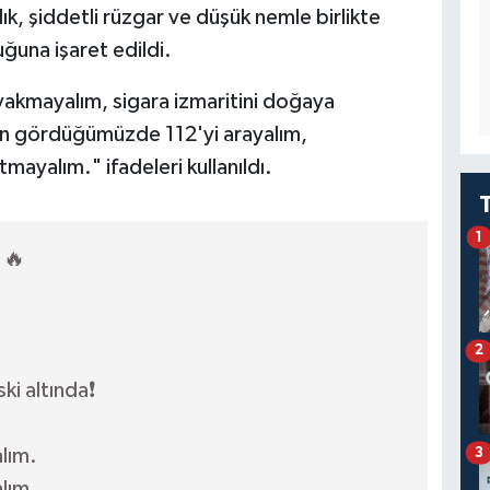
lık, şiddetli rüzgar ve düşük nemle birlikte
uğuna işaret edildi.
yakmayalım, sigara izmaritini doğaya
 gördüğümüzde 112'yi arayalım,
mayalım." ifadeleri kullanıldı.
1
 🔥
2
ki altında❗️
lım.
3
lım.