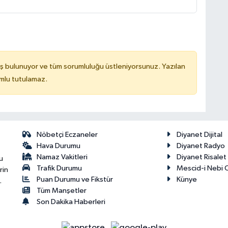
ş bulunuyor ve tüm sorumluluğu üstleniyorsunuz. Yazılan
mlu tutulamaz.
Nöbetçi Eczaneler
Diyanet Dijital
Hava Durumu
Diyanet Radyo
Namaz Vakitleri
Diyanet Risale
u
Trafik Durumu
Mescid-i Nebi C
rin
Puan Durumu ve Fikstür
Künye
.
Tüm Manşetler
Son Dakika Haberleri