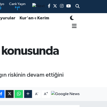
dyo
Canlı Yayın
yurular
Kur'an-ı Kerim
ı konusunda
 riskinin devam ettiğini
-
+
A
A