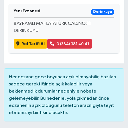
Ardahan Müftülüğü
Kudüs
Hutbeler
Yenı Eczanesi
Derinkuyu
BAYRAMLI MAH.ATATÜRK CAD.NO:11
Artvin Müftülüğü
Kurban
DİYANET AKADEMİ
DERINKUYU
Aydın Müftülüğü
Mukabele
DİYANET GENÇLİK
Yol Tarifi Al
0 (384) 381 40 41
Balıkesir Müftülüğü
Peygamberimizin Hayatı
DİYANET RADYO/TV
Bartın Müftülüğü
Ramazan
DEPREM
Her eczane gece boyunca açık olmayabilir, bazıları
Batman Müftülüğü
Sahabeler
Dünya
sadece gerektiğinde açık kalabilir veya
beklenmedik durumlar nedeniyle nöbete
Bayburt Müftülüğü
Zekat
Eğitim
gelemeyebilir. Bu nedenle, yola çıkmadan önce
eczanenin açık olduğunu telefon aracılığıyla teyit
Bilecik Müftülüğü
Kültür-Sanat
etmeniz iyi bir fikir olacaktır.
Bingöl Müftülüğü
Aile