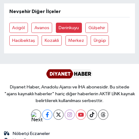
Nevşehir Diğer İlçeler
Bitlis Müftülüğü
Sağlık
Acigöl
Avanos
Derinkuyu
Gülşehir
Bolu Müftülüğü
Makaleler
Hacibektaş
Kozakli
Merkez
Ürgüp
Burdur Müftülüğü
Ekonomi
Bursa Müftülüğü
Duyurular
Çanakkale Müftülüğü
Podcast
Diyanet Haber, Anadolu Ajansı ve İHA abonesidir. Bu sitede
Çankırı Müftülüğü
Bilim, Teknoloji
"ajans kaynaklı haberler" hariç diğer haberlerin AKTİF LİNK kaynak
belirtilerek kullanılması serbesttir.
Çorum Müftülüğü
Biyografiler
Denizli Müftülüğü
Diyanet TV
Nöbetçi Eczaneler