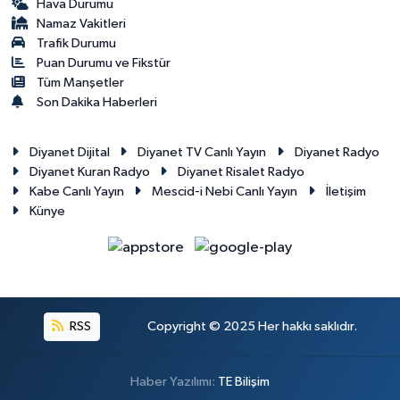
Hava Durumu
Diyarbakır Müftülüğü
İhtida Haberleri
Namaz Vakitleri
Trafik Durumu
Düzce Müftülüğü
YAŞAM
Puan Durumu ve Fikstür
Tüm Manşetler
Edirne Müftülüğü
Son Dakika Haberleri
Elazığ Müftülüğü
Diyanet Dijital
Diyanet TV Canlı Yayın
Diyanet Radyo
Diyanet Kuran Radyo
Diyanet Risalet Radyo
Erzincan Müftülüğü
Kabe Canlı Yayın
Mescid-i Nebi Canlı Yayın
İletişim
Künye
Erzurum Müftülüğü
Eskişehir Müftülüğü
Gaziantep Müftülüğü
RSS
Copyright © 2025 Her hakkı saklıdır.
Giresun Müftülüğü
Haber Yazılımı:
TE Bilişim