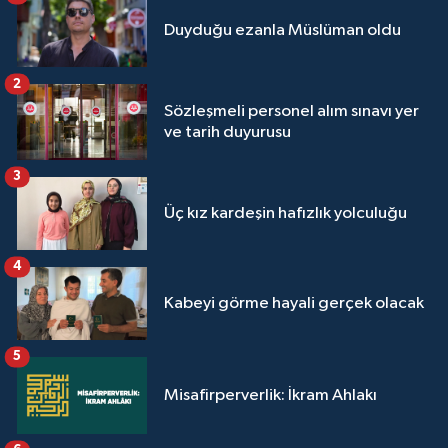
Sivas Müftülüğü
Duyduğu ezanla Müslüman oldu
Şanlıurfa Müftülüğü
2
Sözleşmeli personel alım sınavı yer
Şırnak Müftülüğü
ve tarih duyurusu
Tekirdağ Müftülüğü
3
Üç kız kardeşin hafızlık yolculuğu
Tokat Müftülüğü
Trabzon Müftülüğü
4
Kabeyi görme hayali gerçek olacak
Tunceli Müftülüğü
5
Uşak Müftülüğü
Misafirperverlik: İkram Ahlakı
Van Müftülüğü