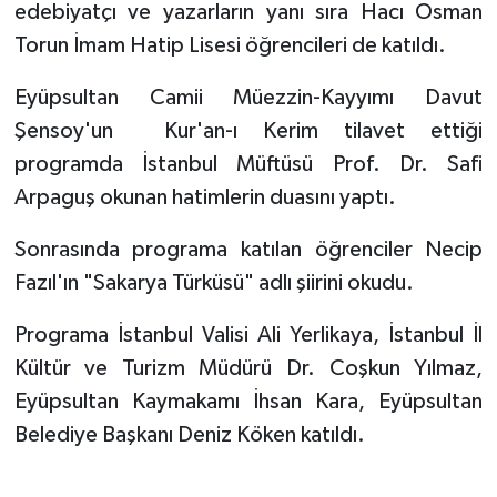
edebiyatçı ve yazarların yanı sıra Hacı Osman
Torun İmam Hatip Lisesi öğrencileri de katıldı.
Bitlis Müftülüğü
Sağlık
Eyüpsultan Camii Müezzin-Kayyımı Davut
Bolu Müftülüğü
Makaleler
Şensoy'un Kur'an-ı Kerim tilavet ettiği
programda İstanbul Müftüsü Prof. Dr. Safi
Burdur Müftülüğü
Ekonomi
Arpaguş okunan hatimlerin duasını yaptı.
Bursa Müftülüğü
Duyurular
Sonrasında programa katılan öğrenciler Necip
Çanakkale Müftülüğü
Podcast
Fazıl'ın "Sakarya Türküsü" adlı şiirini okudu.
Programa İstanbul Valisi Ali Yerlikaya, İstanbul İl
Çankırı Müftülüğü
Bilim, Teknoloji
Kültür ve Turizm Müdürü Dr. Coşkun Yılmaz,
Çorum Müftülüğü
Biyografiler
Eyüpsultan Kaymakamı İhsan Kara, Eyüpsultan
Belediye Başkanı Deniz Köken katıldı.
Denizli Müftülüğü
Diyanet TV