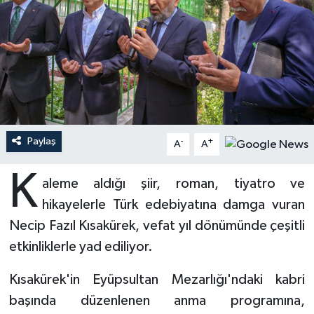
Ardahan Müftülüğü
Kudüs
Hutbeler
Artvin Müftülüğü
Kurban
DİYANET AKADEMİ
Aydın Müftülüğü
Mukabele
DİYANET GENÇLİK
Balıkesir Müftülüğü
Peygamberimizin Hayatı
DİYANET RADYO/TV
Paylaş
-
+
A
A
Bartın Müftülüğü
Ramazan
DEPREM
K
aleme aldığı şiir, roman, tiyatro ve
hikayelerle Türk edebiyatına damga vuran
Batman Müftülüğü
Sahabeler
Dünya
Necip Fazıl Kısakürek, vefat yıl dönümünde çeşitli
Bayburt Müftülüğü
Zekat
Eğitim
etkinliklerle yad ediliyor.
Bilecik Müftülüğü
Kültür-Sanat
Kısakürek'in Eyüpsultan Mezarlığı'ndaki kabri
başında düzenlenen anma programına,
Bingöl Müftülüğü
Aile