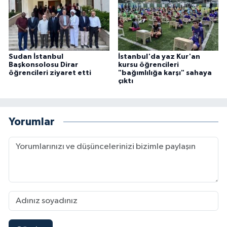
Karaman Müftülüğü
Kars Müftülüğü
Sudan İstanbul
İstanbul'da yaz Kur'an
Başkonsolosu Dirar
kursu öğrencileri
Kastamonu Müftülüğü
öğrencileri ziyaret etti
"bağımlılığa karşı" sahaya
çıktı
Kayseri Müftülüğü
Kilis Müftülüğü
Yorumlar
Kırıkkale Müftülüğü
Kırklareli Müftülüğü
Kırşehir Müftülüğü
Kocaeli Müftülüğü