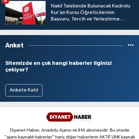
6
Nakil Talebinde Bulunacak Kadrolu
Yalova Müftülüğü
Kur’an Kursu Öğreticilerinin
Başvuru, Tercih ve Yerleştirme
Yozgat Müftülüğü
İşlemleri duyurusu
Zonguldak Müftülüğü
Anket
Sitemizde en çok hangi haberler ilginizi
çekiyor?
Ankete Katıl
Diyanet Haber, Anadolu Ajansı ve İHA abonesidir. Bu sitede
"ajans kaynaklı haberler" hariç diğer haberlerin AKTİF LİNK kaynak