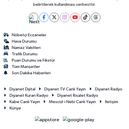
belirtilerek kullanılması serbesttir.
Nöbetçi Eczaneler
Hava Durumu
Namaz Vakitleri
Trafik Durumu
Puan Durumu ve Fikstür
Tüm Manşetler
Son Dakika Haberleri
Diyanet Dijital
Diyanet TV Canlı Yayın
Diyanet Radyo
Diyanet Kuran Radyo
Diyanet Risalet Radyo
Kabe Canlı Yayın
Mescid-i Nebi Canlı Yayın
İletişim
Künye