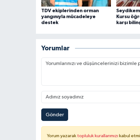
TDV ekiplerinden orman
Seydikeme
Konya Müftülüğü
yangınıyla mücadeleye
Kursu öğre
destek
karşı bilin
Kütahya Müftülüğü
Malatya Müftülüğü
Yorumlar
Manisa Müftülüğü
Mardin Müftülüğü
Mersin Müftülüğü
Muğla Müftülüğü
Gönder
Muş Müftülüğü
Yorum yazarak
topluluk kurallarımızı
kabul etmi
Nevşehir Müftülüğü