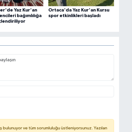
r'de Yaz Kur'an
Ortaca'da Yaz Kur'an Kursu
ncileri bağımlılığa
spor etkinlikleri başladı
çlendiriliyor
ş bulunuyor ve tüm sorumluluğu üstleniyorsunuz. Yazılan