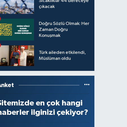
Sıcaklıklar 44 dereceye
çıkacak
Doğru Sözlü Olmak: Her
Zaman Doğru
Konuşmak
Türk aileden etkilendi,
Müslüman oldu
Anket
Sitemizde en çok hangi
haberler ilginizi çekiyor?