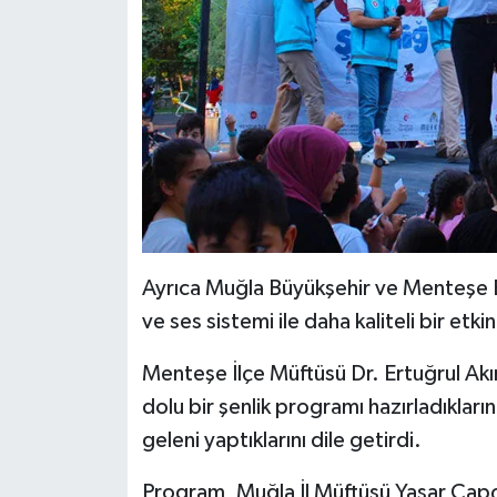
Diyarbakır Müftülüğü
İhtida Haberleri
Düzce Müftülüğü
YAŞAM
Edirne Müftülüğü
Elazığ Müftülüğü
Erzincan Müftülüğü
Ayrıca Muğla Büyükşehir ve Menteşe Bel
Erzurum Müftülüğü
ve ses sistemi ile daha kaliteli bir etki
Eskişehir Müftülüğü
Menteşe İlçe Müftüsü Dr. Ertuğrul Akın
Gaziantep Müftülüğü
dolu bir şenlik programı hazırladıkların
geleni yaptıklarını dile getirdi.
Giresun Müftülüğü
Program, Muğla İl Müftüsü Yaşar Çapçı