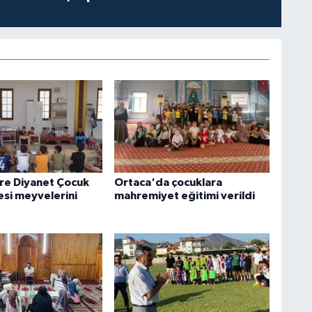
re Diyanet Çocuk
Ortaca'da çocuklara
si meyvelerini
mahremiyet eğitimi verildi