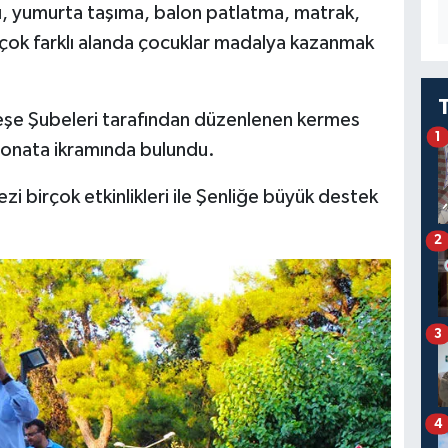
şı, yumurta taşıma, balon patlatma, matrak,
rçok farklı alanda çocuklar madalya kazanmak
e Şubeleri tarafından düzenlenen kermes
1
imonata ikramında bulundu.
i birçok etkinlikleri ile Şenliğe büyük destek
2
3
4