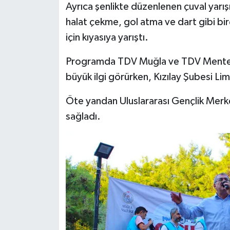
Ayrıca şenlikte düzenlenen çuval yarı
halat çekme, gol atma ve dart gibi bi
Bitlis Müftülüğü
Sağlık
için kıyasıya yarıştı.
Bolu Müftülüğü
Makaleler
Programda TDV Muğla ve TDV Menteş
büyük ilgi görürken, Kızılay Şubesi L
Burdur Müftülüğü
Ekonomi
Öte yandan Uluslararası Gençlik Merkez
Bursa Müftülüğü
Duyurular
sağladı.
Çanakkale Müftülüğü
Podcast
Çankırı Müftülüğü
Bilim, Teknoloji
Çorum Müftülüğü
Biyografiler
Denizli Müftülüğü
Diyanet TV