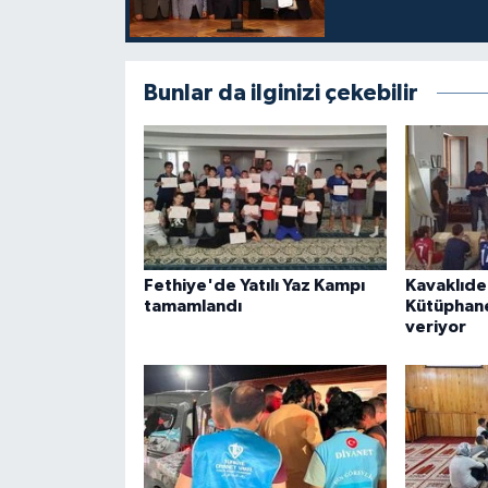
Karaman Müftülüğü
Kars Müftülüğü
Bunlar da ilginizi çekebilir
Kastamonu Müftülüğü
Kayseri Müftülüğü
Kilis Müftülüğü
Fethiye'de Yatılı Yaz Kampı
Kavaklıde
tamamlandı
Kütüphane
Kırıkkale Müftülüğü
veriyor
Kırklareli Müftülüğü
Kırşehir Müftülüğü
Kocaeli Müftülüğü