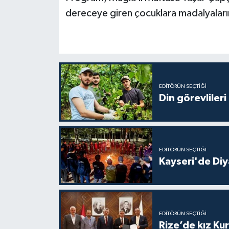
Gümüşhane Müftülüğü
dereceye giren çocuklara madalyaları
Hakkari Müftülüğü
Hatay Müftülüğü
Iğdır Müftülüğü
EDITÖRÜN SEÇTIĞI
Din görevlileri
Isparta Müftülüğü
İstanbul Müftülüğü
EDITÖRÜN SEÇTIĞI
Kayseri'de Diy
İzmir Müftülüğü
Kahramanmaraş Müftülüğü
EDITÖRÜN SEÇTIĞI
Karabük Müftülüğü
Rize’de kız Ku