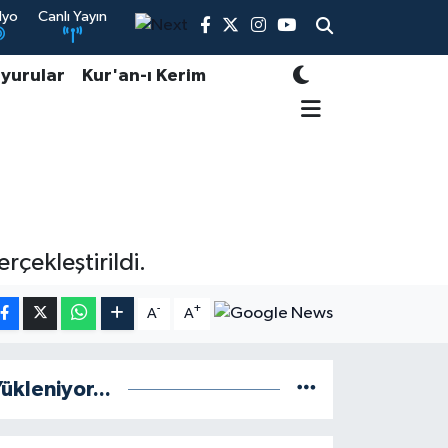
dyo
Canlı Yayın
yurular
Kur'an-ı Kerim
çekleştirildi.
-
+
A
A
ükleniyor...