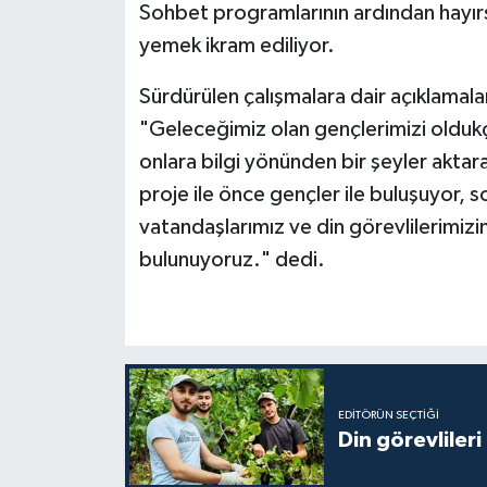
Sohbet programlarının ardından hayırs
yemek ikram ediliyor.
Bitlis Müftülüğü
Sağlık
Sürdürülen çalışmalara dair açıklamala
Bolu Müftülüğü
Makaleler
"Geleceğimiz olan gençlerimizi olduk
onlara bilgi yönünden bir şeyler aktar
Burdur Müftülüğü
Ekonomi
proje ile önce gençler ile buluşuyor,
Bursa Müftülüğü
Duyurular
vatandaşlarımız ve din görevlilerimizi
bulunuyoruz." dedi.
Çanakkale Müftülüğü
Podcast
Çankırı Müftülüğü
Bilim, Teknoloji
Çorum Müftülüğü
Biyografiler
EDITÖRÜN SEÇTIĞI
Din görevlileri
Denizli Müftülüğü
Diyanet TV