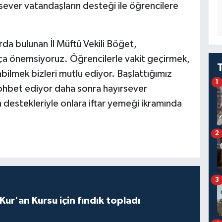
ever vatandaşların desteği ile öğrencilere
rda bulunan İl Müftü Vekili Böğet,
ça önemsiyoruz. Öğrencilerle vakit geçirmek,
abilmek bizleri mutlu ediyor. Başlattığımız
1
 sohbet ediyor daha sonra hayırsever
n destekleriyle onlara iftar yemeği ikramında
2
3
 Kur'an Kursu için fındık topladı