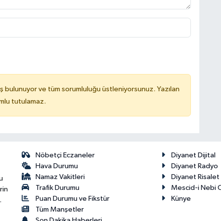
ş bulunuyor ve tüm sorumluluğu üstleniyorsunuz. Yazılan
mlu tutulamaz.
Nöbetçi Eczaneler
Diyanet Dijital
Hava Durumu
Diyanet Radyo
Namaz Vakitleri
Diyanet Risale
u
Trafik Durumu
Mescid-i Nebi C
rin
Puan Durumu ve Fikstür
Künye
.
Tüm Manşetler
Son Dakika Haberleri