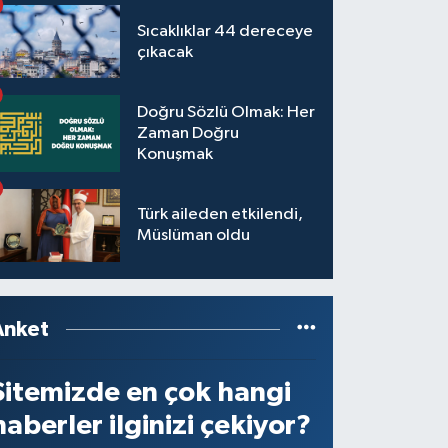
Sıcaklıklar 44 dereceye
çıkacak
Doğru Sözlü Olmak: Her
Zaman Doğru
Konuşmak
Türk aileden etkilendi,
Müslüman oldu
Anket
Sitemizde en çok hangi
haberler ilginizi çekiyor?