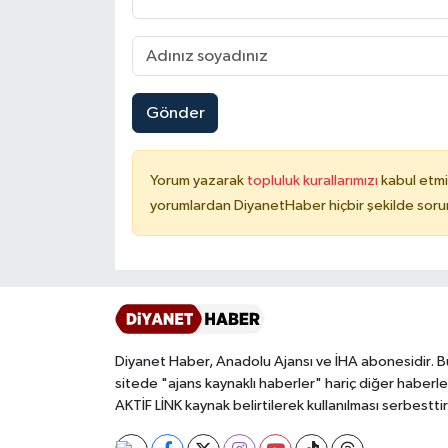
Karaman Müftülüğü
Kars Müftülüğü
Gönder
Kastamonu Müftülüğü
Yorum yazarak
topluluk kurallarımızı
kabul etmi
Kayseri Müftülüğü
yorumlardan DiyanetHaber hiçbir şekilde soru
Kilis Müftülüğü
Kırıkkale Müftülüğü
Kırklareli Müftülüğü
Diyanet Haber, Anadolu Ajansı ve İHA abonesidir. B
sitede "ajans kaynaklı haberler" hariç diğer haberle
Kırşehir Müftülüğü
AKTİF LİNK kaynak belirtilerek kullanılması serbesttir
Kocaeli Müftülüğü