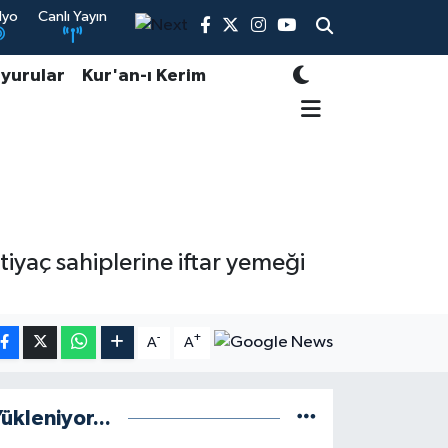
dyo
Canlı Yayın
yurular
Kur'an-ı Kerim
iyaç sahiplerine iftar yemeği
-
+
A
A
ükleniyor...