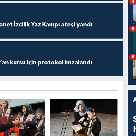
4
anet İzcilik Yaz Kampı ateşi yandı
5
6
r’an kursu için protokol imzalandı