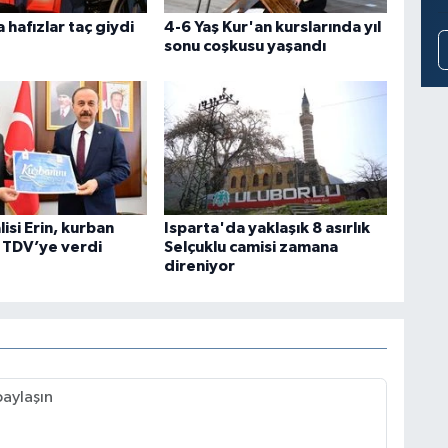
 hafızlar taç giydi
4-6 Yaş Kur'an kurslarında yıl
sonu coşkusu yaşandı
lisi Erin, kurban
Isparta'da yaklaşık 8 asırlık
i TDV’ye verdi
Selçuklu camisi zamana
direniyor