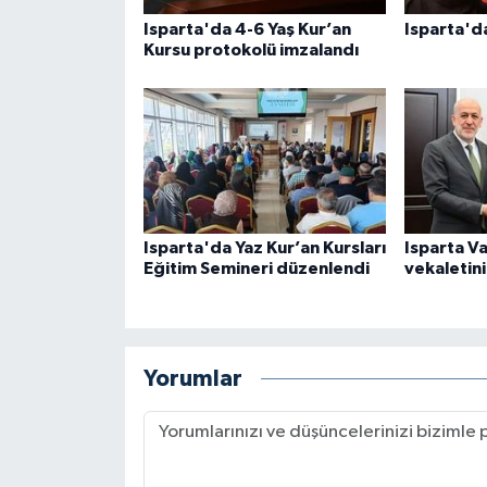
Gümüşhane Müftülüğü
Isparta'da 4-6 Yaş Kur’an
Isparta'da
Kursu protokolü imzalandı
Hakkari Müftülüğü
Hatay Müftülüğü
Iğdır Müftülüğü
Isparta Müftülüğü
Isparta'da Yaz Kur’an Kursları
Isparta Va
Eğitim Semineri düzenlendi
vekaletin
İstanbul Müftülüğü
İzmir Müftülüğü
Yorumlar
Kahramanmaraş Müftülüğü
Karabük Müftülüğü