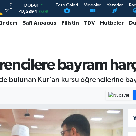
Foto Galeri
Videolar
Yazarlar
Ra
DOLAR
°
21
47,5894
0.08
EURO
ündem
Safi Arpaguş
Filistin
TDV
Hutbeler
Du
55,0398
-0.02
STERLİN
64,1581
0.16
GRAM ALTIN
6508.83
4.44
BİST100
encilere bayram harç
13.703
11
de bulunan Kur’an kursu öğrencilerine bay
Y