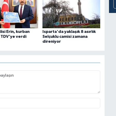
lisi Erin, kurban
Isparta'da yaklaşık 8 asırlık
i TDV’ye verdi
Selçuklu camisi zamana
direniyor