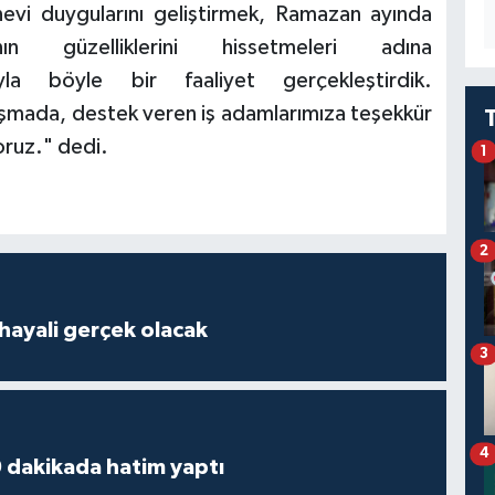
nevi duygularını geliştirmek, Ramazan ayında
n güzelliklerini hissetmeleri adına
ıyla böyle bir faaliyet gerçekleştirdik.
laşmada, destek veren iş adamlarımıza teşekkür
oruz." dedi.
1
2
hayali gerçek olacak
3
4
 dakikada hatim yaptı