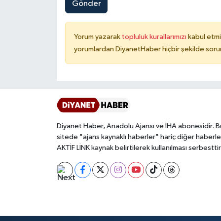
Gönder
Karaman Müftülüğü
Yorum yazarak
topluluk kurallarımızı
kabul etmi
Kars Müftülüğü
yorumlardan DiyanetHaber hiçbir şekilde soru
Kastamonu Müftülüğü
Kayseri Müftülüğü
Kilis Müftülüğü
Diyanet Haber, Anadolu Ajansı ve İHA abonesidir. B
sitede "ajans kaynaklı haberler" hariç diğer haberle
Kırıkkale Müftülüğü
AKTİF LİNK kaynak belirtilerek kullanılması serbesttir
Kırklareli Müftülüğü
Kırşehir Müftülüğü
Kocaeli Müftülüğü