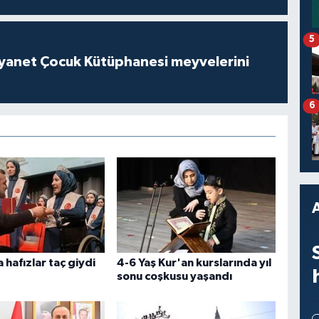
5
iyanet Çocuk Kütüphanesi meyvelerini
6
 hafızlar taç giydi
4-6 Yaş Kur'an kurslarında yıl
sonu coşkusu yaşandı