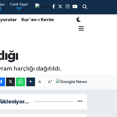
dyo
Canlı Yayın
yurular
Kur'an-ı Kerim
lığı
ram harçlığı dağıtıldı.
-
+
A
A
ükleniyor...