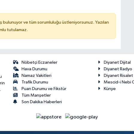
ş bulunuyor ve tüm sorumluluğu üstleniyorsunuz. Yazılan
mlu tutulamaz.
Nöbetçi Eczaneler
Diyanet Dijital
Hava Durumu
Diyanet Radyo
Namaz Vakitleri
Diyanet Risale
u
Trafik Durumu
Mescid-i Nebi C
rin
Puan Durumu ve Fikstür
Künye
.
Tüm Manşetler
Son Dakika Haberleri