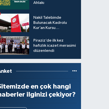
Ahlakı
Nakil Talebinde
Bulunacak Kadrolu
Kur’an Kursu
Öğreticilerinin Başvuru,
Tercih ve Yerleştirme
Piraziz’de ilk kez
İşlemleri duyurusu
hafızlık icazet merasimi
düzenlendi
Anket
Sitemizde en çok hangi
haberler ilginizi çekiyor?