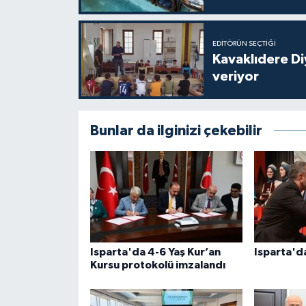
Diyarbakır Müftülüğü
İhtida Haberleri
Düzce Müftülüğü
YAŞAM
EDITÖRÜN SEÇTIĞI
Kavaklıdere D
Edirne Müftülüğü
veriyor
Elazığ Müftülüğü
Bunlar da ilginizi çekebilir
Erzincan Müftülüğü
Erzurum Müftülüğü
Eskişehir Müftülüğü
Gaziantep Müftülüğü
Isparta'da 4-6 Yaş Kur’an
Isparta'da
Kursu protokolü imzalandı
Giresun Müftülüğü