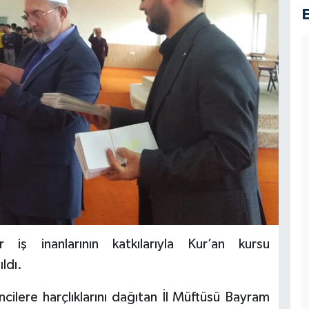
 iş inanlarının katkılarıyla Kur’an kursu
ldı.
ncilere harçlıklarını dağıtan İl Müftüsü Bayram