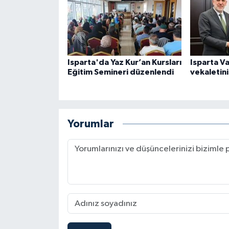
Gümüşhane Müftülüğü
Hakkari Müftülüğü
Hatay Müftülüğü
Isparta'da Yaz Kur’an Kursları
Isparta Va
Eğitim Semineri düzenlendi
vekaletin
Iğdır Müftülüğü
Isparta Müftülüğü
Yorumlar
İstanbul Müftülüğü
İzmir Müftülüğü
Kahramanmaraş Müftülüğü
Karabük Müftülüğü