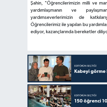
Şahin, "Öğrencilerimizin milli ve ma
yardımlaşmanın ve paylaşmanı
Bitlis Müftülüğü
Sağlık
yardımseverlerimizin de katkılar
Bolu Müftülüğü
Makaleler
Öğrencilerimiz ile yapılan bu yardım
ediyor, kazançlarında bereketler diliy
Burdur Müftülüğü
Ekonomi
Bursa Müftülüğü
Duyurular
Çanakkale Müftülüğü
Podcast
EDITÖRÜN SEÇTIĞI
Kabeyi görme 
Çankırı Müftülüğü
Bilim, Teknoloji
Çorum Müftülüğü
Biyografiler
Denizli Müftülüğü
Diyanet TV
EDITÖRÜN SEÇTIĞI
150 öğrenci 10