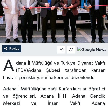
Ardahan Müftülüğü
Kudüs
Hutbeler
Artvin Müftülüğü
Kurban
DİYANET AKADEMİ
Aydın Müftülüğü
Mukabele
DİYANET GENÇLİK
Balıkesir Müftülüğü
Peygamberimizin Hayatı
DİYANET RADYO/TV
Paylaş
-
+
A
A
Bartın Müftülüğü
Ramazan
DEPREM
A
dana İl Müftülüğü ve Türkiye Diyanet Vakfı
(TDV)Adana Şubesi tarafından kanser
Batman Müftülüğü
Sahabeler
Dünya
hastası çocuklar yararına kermes düzenlendi.
Bayburt Müftülüğü
Zekat
Eğitim
Adana İl Müftülüğüne bağlı Kur'an kursları öğretici
Bilecik Müftülüğü
Kültür-Sanat
ve öğrencileri, Adana İHH, Adana Gençlik
Merkezi ve İnsan Vakfı Adana
Bingöl Müftülüğü
Aile