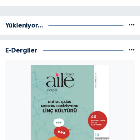
Sivas Müftülüğü
Şanlıurfa Müftülüğü
Yükleniyor...
Şırnak Müftülüğü
E-Dergiler
Tekirdağ Müftülüğü
Tokat Müftülüğü
Trabzon Müftülüğü
Tunceli Müftülüğü
Uşak Müftülüğü
Van Müftülüğü