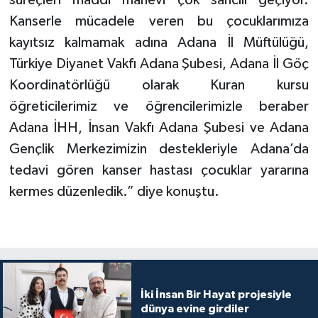
süreçleri maddi manevi çok sancılı geçiyor.
Gümüşhane Müftülüğü
Kanserle mücadele veren bu çocuklarımıza
kayıtsız kalmamak adına Adana İl Müftülüğü,
Hakkari Müftülüğü
Türkiye Diyanet Vakfı Adana Şubesi, Adana İl Göç
Koordinatörlüğü olarak Kuran kursu
Hatay Müftülüğü
öğreticilerimiz ve öğrencilerimizle beraber
Iğdır Müftülüğü
Adana İHH, İnsan Vakfı Adana Şubesi ve Adana
Gençlik Merkezimizin destekleriyle Adana’da
Isparta Müftülüğü
tedavi gören kanser hastası çocuklar yararına
kermes düzenledik.” diye konuştu.
İstanbul Müftülüğü
İzmir Müftülüğü
Kahramanmaraş Müftülüğü
İki İnsan Bir Hayat projesiyle
Karabük Müftülüğü
dünya evine girdiler