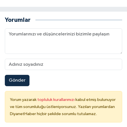
Niğde Müftülüğü
Yorumlar
Ordu Müftülüğü
Osmaniye Müftülüğü
Rize Müftülüğü
Sakarya Müftülüğü
Gönder
Samsun Müftülüğü
Yorum yazarak
topluluk kurallarımızı
kabul etmiş bulunuyor
Siirt Müftülüğü
ve tüm sorumluluğu üstleniyorsunuz. Yazılan yorumlardan
DiyanetHaber hiçbir şekilde sorumlu tutulamaz.
Sinop Müftülüğü