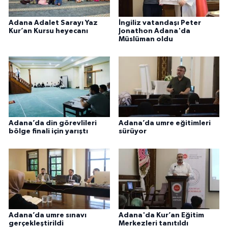
Konya Müftülüğü
Adana Adalet Sarayı Yaz
İngiliz vatandaşı Peter
Kur’an Kursu heyecanı
Jonathon Adana'da
Müslüman oldu
Kütahya Müftülüğü
Malatya Müftülüğü
Manisa Müftülüğü
Mardin Müftülüğü
Adana’da din görevlileri
Adana’da umre eğitimleri
bölge finali için yarıştı
sürüyor
Mersin Müftülüğü
Muğla Müftülüğü
Muş Müftülüğü
Adana’da umre sınavı
Adana'da Kur’an Eğitim
gerçekleştirildi
Merkezleri tanıtıldı
Nevşehir Müftülüğü