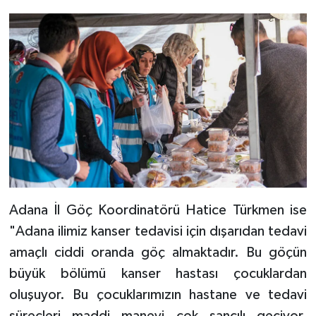
Diyarbakır Müftülüğü
İhtida Haberleri
Düzce Müftülüğü
YAŞAM
Edirne Müftülüğü
Elazığ Müftülüğü
Erzincan Müftülüğü
Erzurum Müftülüğü
Adana İl Göç Koordinatörü Hatice Türkmen ise
Eskişehir Müftülüğü
"Adana ilimiz kanser tedavisi için dışarıdan tedavi
amaçlı ciddi oranda göç almaktadır. Bu göçün
Gaziantep Müftülüğü
büyük bölümü kanser hastası çocuklardan
Giresun Müftülüğü
oluşuyor. Bu çocuklarımızın hastane ve tedavi