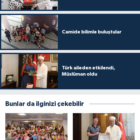
Karaman Müftülüğü
Kars Müftülüğü
Camide bilimle buluştular
Kastamonu Müftülüğü
Kayseri Müftülüğü
Türk aileden etkilendi,
Kilis Müftülüğü
Müslüman oldu
Kırıkkale Müftülüğü
Bunlar da ilginizi çekebilir
Kırklareli Müftülüğü
Kırşehir Müftülüğü
Kocaeli Müftülüğü