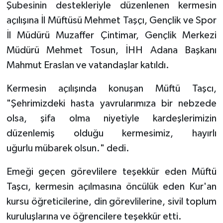
Şubesinin destekleriyle düzenlenen kermesin
açılışına İl Müftüsü Mehmet Taşçı, Gençlik ve Spor
Bitlis Müftülüğü
Sağlık
İl Müdürü Muzaffer Çintimar, Gençlik Merkezi
Bolu Müftülüğü
Makaleler
Müdürü Mehmet Tosun, İHH Adana Başkanı
Mahmut Eraslan ve vatandaşlar katıldı.
Burdur Müftülüğü
Ekonomi
Kermesin açılışında konuşan Müftü Taşcı,
Bursa Müftülüğü
Duyurular
"Şehrimizdeki hasta yavrularımıza bir nebzede
olsa, şifa olma niyetiyle kardeşlerimizin
Çanakkale Müftülüğü
Podcast
düzenlemiş olduğu kermesimiz, hayırlı
uğurlu mübarek olsun." dedi.
Çankırı Müftülüğü
Bilim, Teknoloji
Emeği geçen görevlilere teşekkür eden Müftü
Çorum Müftülüğü
Biyografiler
Taşcı, kermesin açılmasına öncülük eden Kur'an
kursu öğreticilerine, din görevlilerine, sivil toplum
Denizli Müftülüğü
Diyanet TV
kuruluşlarına ve öğrencilere teşekkür etti.