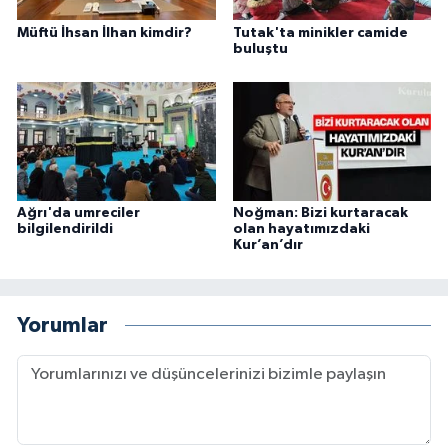
Müftü İhsan İlhan kimdir?
Tutak'ta minikler camide
Konya Müftülüğü
buluştu
Kütahya Müftülüğü
Malatya Müftülüğü
Manisa Müftülüğü
Ağrı'da umreciler
Noğman: Bizi kurtaracak
bilgilendirildi
olan hayatımızdaki
Mardin Müftülüğü
Kur’an’dır
Mersin Müftülüğü
Yorumlar
Muğla Müftülüğü
Muş Müftülüğü
Nevşehir Müftülüğü