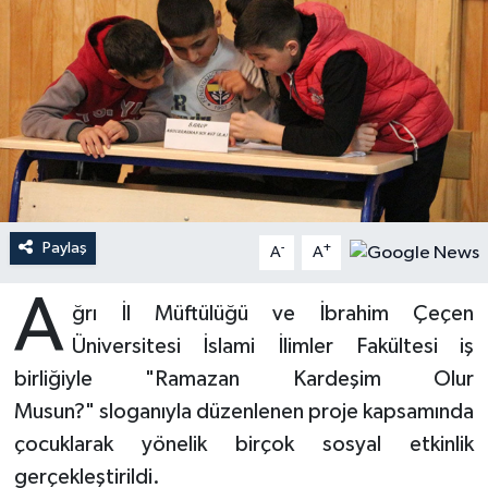
Ardahan Müftülüğü
Kudüs
Hutbeler
Artvin Müftülüğü
Kurban
DİYANET AKADEMİ
Aydın Müftülüğü
Mukabele
DİYANET GENÇLİK
Balıkesir Müftülüğü
Peygamberimizin Hayatı
DİYANET RADYO/TV
Paylaş
-
+
A
A
Bartın Müftülüğü
Ramazan
DEPREM
A
ğrı İl Müftülüğü ve İbrahim Çeçen
Batman Müftülüğü
Sahabeler
Dünya
Üniversitesi İslami İlimler Fakültesi iş
Bayburt Müftülüğü
Zekat
Eğitim
birliğiyle "Ramazan Kardeşim Olur
Musun?" sloganıyla düzenlenen proje kapsamında
Bilecik Müftülüğü
Kültür-Sanat
çocuklarak yönelik birçok sosyal etkinlik
gerçekleştirildi.
Bingöl Müftülüğü
Aile