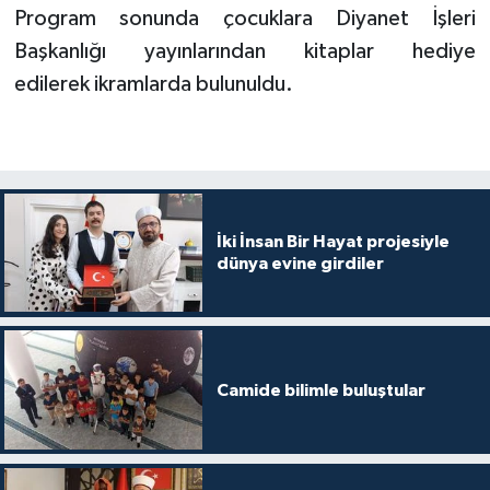
Program sonunda çocuklara Diyanet İşleri
Gümüşhane Müftülüğü
Başkanlığı yayınlarından kitaplar hediye
Hakkari Müftülüğü
edilerek ikramlarda bulunuldu.
Hatay Müftülüğü
Iğdır Müftülüğü
Isparta Müftülüğü
İki İnsan Bir Hayat projesiyle
dünya evine girdiler
İstanbul Müftülüğü
İzmir Müftülüğü
Camide bilimle buluştular
Kahramanmaraş Müftülüğü
Karabük Müftülüğü