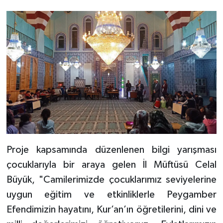
Bitlis Müftülüğü
Sağlık
Bolu Müftülüğü
Makaleler
Burdur Müftülüğü
Ekonomi
Bursa Müftülüğü
Duyurular
Çanakkale Müftülüğü
Podcast
Proje kapsamında düzenlenen bilgi yarışması
Çankırı Müftülüğü
Bilim, Teknoloji
çocuklarıyla bir araya gelen İl Müftüsü Celal
Çorum Müftülüğü
Biyografiler
Büyük, "Camilerimizde çocuklarımız seviyelerine
uygun eğitim ve etkinliklerle Peygamber
Denizli Müftülüğü
Diyanet TV
Efendimizin hayatını, Kur’an’ın öğretilerini, dini ve