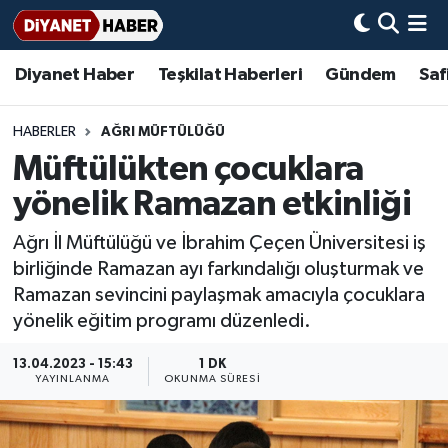
Diyanet Haber
Teşkilat Haberleri
Gündem
Saf
Diyanet Haber
Adana Müftülüğü
Bir Ayet
Aile Dergisi
İmam Hatip Okulları
Başmakale
Hadis-i Şerifler
Nöbetçi Eczaneler
Teşkilat Haberleri
Adıyaman Müftülüğü
Bir Hikaye
Aylık Dergi
Hayat Okumaları
Hava Durumu
HABERLER
AĞRI MÜFTÜLÜĞÜ
Müftülükten çocuklara
Afyonkarahisar Müftülüğü
Gündem
Biyografiler
Ankara Namaz Vakitleri
yönelik Ramazan etkinliği
Ağrı Müftülüğü
#Keşfet
Dini kavramlar
Trafik Durumu
Ağrı İl Müftülüğü ve İbrahim Çeçen Üniversitesi iş
birliğinde Ramazan ayı farkındalığı oluşturmak ve
Aksaray Müftülüğü
Diyanet Bilgi
Basında Bugün
Süper Lig Puan Durumu ve Fikstür
Ramazan sevincini paylaşmak amacıyla çocuklara
yönelik eğitim programı düzenledi.
Amasya Müftülüğü
Diyanet Takvimi
DİYANET eKİTAP
Tüm Manşetler
13.04.2023 - 15:43
1 DK
Ankara Müftülüğü
Dualar
Diyanet Dergi
Son Dakika Haberleri
YAYINLANMA
OKUNMA SÜRESI
Antalya Müftülüğü
Hadislerle İslam
TDV
Haber Arşivi