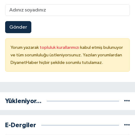
Niğde Müftülüğü
Gönder
Ordu Müftülüğü
Osmaniye Müftülüğü
Yorum yazarak
topluluk kurallarımızı
kabul etmiş bulunuyor
ve tüm sorumluluğu üstleniyorsunuz. Yazılan yorumlardan
Rize Müftülüğü
DiyanetHaber hiçbir şekilde sorumlu tutulamaz.
Sakarya Müftülüğü
Samsun Müftülüğü
Yükleniyor...
Siirt Müftülüğü
Sinop Müftülüğü
E-Dergiler