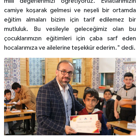
milli değerlerimizi öğretiyoruz. Evlatlarımızın
Diyarbakır Müftülüğü
İhtida Haberleri
camiye koşarak gelmesi ve neşeli bir ortamda
Düzce Müftülüğü
YAŞAM
eğitim almaları bizim için tarif edilemez bir
mutluluk. Bu vesileyle geleceğimiz olan bu
Edirne Müftülüğü
çocuklarımızın eğitimleri için çaba sarf eden
hocalarımıza ve ailelerine teşekkür ederim." dedi.
Elazığ Müftülüğü
Erzincan Müftülüğü
Erzurum Müftülüğü
Eskişehir Müftülüğü
Gaziantep Müftülüğü
Giresun Müftülüğü