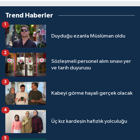
Yalova Müftülüğü
Trend Haberler
Yozgat Müftülüğü
1
Duyduğu ezanla Müslüman oldu
Zonguldak Müftülüğü
2
Sözleşmeli personel alım sınavı yer
ve tarih duyurusu
3
Kabeyi görme hayali gerçek olacak
4
Üç kız kardeşin hafızlık yolculuğu
5