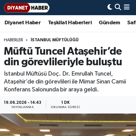
Diyanet Haber
Teşkilat Haberleri
Gündem
Saf
Diyanet Haber
Adana Müftülüğü
Bir Ayet
Aile Dergisi
İmam Hatip Okulları
Başmakale
Hadis-i Şerifler
Nöbetçi Eczaneler
Teşkilat Haberleri
Adıyaman Müftülüğü
Bir Hikaye
Aylık Dergi
Hayat Okumaları
Hava Durumu
HABERLER
İSTANBUL MÜFTÜLÜĞÜ
Müftü Tuncel Ataşehir’de
Afyonkarahisar Müftülüğü
Gündem
Biyografiler
Ankara Namaz Vakitleri
din görevlileriyle buluştu
Ağrı Müftülüğü
#Keşfet
Dini kavramlar
Trafik Durumu
İstanbul Müftüsü Doç. Dr. Emrullah Tuncel,
Ataşehir’de din görevlileri ile Mimar Sinan Camii
Aksaray Müftülüğü
Diyanet Bilgi
Basında Bugün
Süper Lig Puan Durumu ve Fikstür
Konferans Salonunda bir araya geldi.
Amasya Müftülüğü
Diyanet Takvimi
DİYANET eKİTAP
Tüm Manşetler
19.06.2026 - 14:43
1 DK
YAYINLANMA
OKUNMA SÜRESI
Ankara Müftülüğü
Dualar
Diyanet Dergi
Son Dakika Haberleri
Antalya Müftülüğü
Hadislerle İslam
TDV
Haber Arşivi