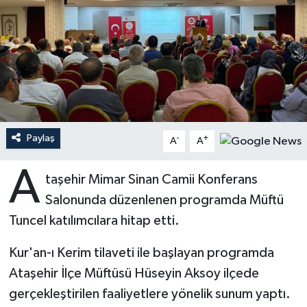
Ardahan Müftülüğü
Kudüs
Hutbeler
Artvin Müftülüğü
Kurban
DİYANET AKADEMİ
Aydın Müftülüğü
Mukabele
DİYANET GENÇLİK
Balıkesir Müftülüğü
Peygamberimizin Hayatı
DİYANET RADYO/TV
Paylaş
-
+
A
A
Bartın Müftülüğü
Ramazan
DEPREM
A
taşehir Mimar Sinan Camii Konferans
Salonunda düzenlenen programda Müftü
Batman Müftülüğü
Sahabeler
Dünya
Tuncel katılımcılara hitap etti.
Bayburt Müftülüğü
Zekat
Eğitim
Kur'an-ı Kerim tilaveti ile başlayan programda
Bilecik Müftülüğü
Kültür-Sanat
Ataşehir İlçe Müftüsü Hüseyin Aksoy ilçede
gerçekleştirilen faaliyetlere yönelik sunum yaptı.
Bingöl Müftülüğü
Aile