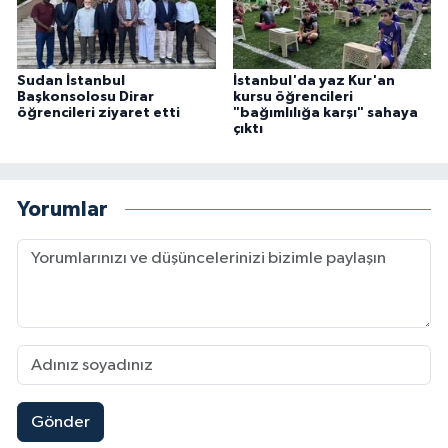
Karaman Müftülüğü
Kars Müftülüğü
Sudan İstanbul
İstanbul'da yaz Kur'an
Başkonsolosu Dirar
kursu öğrencileri
öğrencileri ziyaret etti
"bağımlılığa karşı" sahaya
Kastamonu Müftülüğü
çıktı
Kayseri Müftülüğü
Yorumlar
Kilis Müftülüğü
Kırıkkale Müftülüğü
Kırklareli Müftülüğü
Kırşehir Müftülüğü
Gönder
Kocaeli Müftülüğü