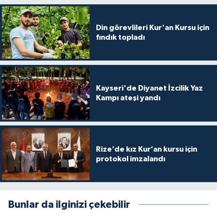
Diyarbakır Müftülüğü
İhtida Haberleri
Din görevlileri Kur'an Kursu için
Düzce Müftülüğü
YAŞAM
fındık topladı
Edirne Müftülüğü
Elazığ Müftülüğü
Kayseri'de Diyanet İzcilik Yaz
Kampı ateşi yandı
Erzincan Müftülüğü
Erzurum Müftülüğü
Rize’de kız Kur’an kursu için
Eskişehir Müftülüğü
protokol imzalandı
Gaziantep Müftülüğü
Giresun Müftülüğü
Bunlar da ilginizi çekebilir