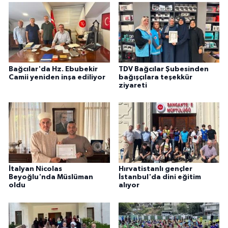
Gümüşhane Müftülüğü
Hakkari Müftülüğü
Hatay Müftülüğü
Bağcılar'da Hz. Ebubekir
TDV Bağcılar Şubesinden
Camii yeniden inşa ediliyor
bağışçılara teşekkür
ziyareti
Iğdır Müftülüğü
Isparta Müftülüğü
İstanbul Müftülüğü
İzmir Müftülüğü
İtalyan Nicolas
Hırvatistanlı gençler
Beyoğlu'nda Müslüman
İstanbul'da dini eğitim
oldu
alıyor
Kahramanmaraş Müftülüğü
Karabük Müftülüğü