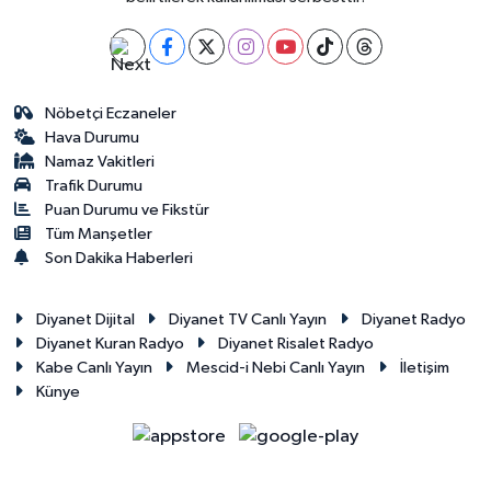
Nöbetçi Eczaneler
Hava Durumu
Namaz Vakitleri
Trafik Durumu
Puan Durumu ve Fikstür
Tüm Manşetler
Son Dakika Haberleri
Diyanet Dijital
Diyanet TV Canlı Yayın
Diyanet Radyo
Diyanet Kuran Radyo
Diyanet Risalet Radyo
Kabe Canlı Yayın
Mescid-i Nebi Canlı Yayın
İletişim
Künye