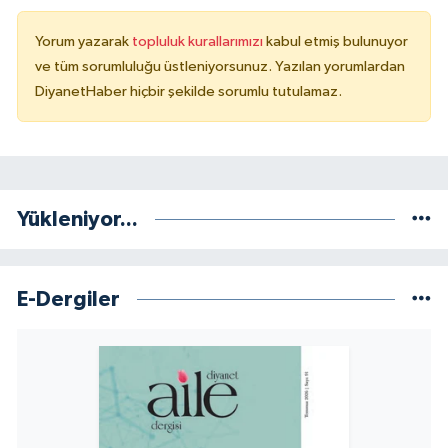
Konya Müftülüğü
Yorum yazarak
topluluk kurallarımızı
kabul etmiş bulunuyor
ve tüm sorumluluğu üstleniyorsunuz. Yazılan yorumlardan
Kütahya Müftülüğü
DiyanetHaber hiçbir şekilde sorumlu tutulamaz.
Malatya Müftülüğü
Manisa Müftülüğü
Yükleniyor...
Mardin Müftülüğü
Mersin Müftülüğü
E-Dergiler
Muğla Müftülüğü
Muş Müftülüğü
Nevşehir Müftülüğü