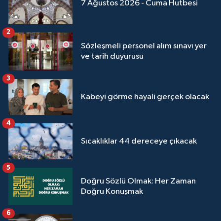
7 Ağustos 2026 - Cuma Hutbesi
Sivas Müftülüğü
Şanlıurfa Müftülüğü
2
Sözleşmeli personel alım sınavı yer
Şırnak Müftülüğü
ve tarih duyurusu
3
Tekirdağ Müftülüğü
Kabeyi görme hayali gerçek olacak
Tokat Müftülüğü
4
Trabzon Müftülüğü
Sıcaklıklar 44 dereceye çıkacak
Tunceli Müftülüğü
5
Doğru Sözlü Olmak: Her Zaman
Uşak Müftülüğü
Doğru Konuşmak
Van Müftülüğü
6