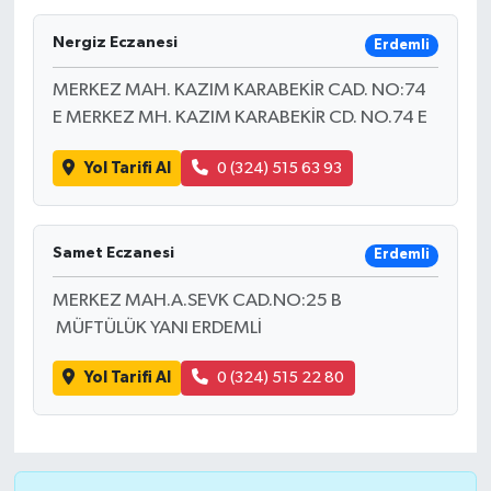
Ardahan Müftülüğü
Kudüs
Hutbeler
Nergiz Eczanesi
Erdemli
MERKEZ MAH. KAZIM KARABEKİR CAD. NO:74
Artvin Müftülüğü
Kurban
DİYANET AKADEMİ
E MERKEZ MH. KAZIM KARABEKİR CD. NO.74 E
Aydın Müftülüğü
Mukabele
DİYANET GENÇLİK
Yol Tarifi Al
0 (324) 515 63 93
Balıkesir Müftülüğü
Peygamberimizin Hayatı
DİYANET RADYO/TV
Samet Eczanesi
Erdemli
Bartın Müftülüğü
Ramazan
DEPREM
MERKEZ MAH.A.SEVK CAD.NO:25 B
Batman Müftülüğü
Sahabeler
Dünya
MÜFTÜLÜK YANI ERDEMLİ
Bayburt Müftülüğü
Zekat
Eğitim
Yol Tarifi Al
0 (324) 515 22 80
Bilecik Müftülüğü
Kültür-Sanat
Bingöl Müftülüğü
Aile