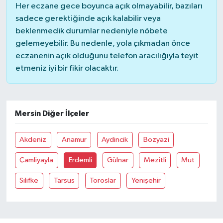
Her eczane gece boyunca açık olmayabilir, bazıları
sadece gerektiğinde açık kalabilir veya
Bitlis Müftülüğü
Sağlık
beklenmedik durumlar nedeniyle nöbete
gelemeyebilir. Bu nedenle, yola çıkmadan önce
Bolu Müftülüğü
Makaleler
eczanenin açık olduğunu telefon aracılığıyla teyit
etmeniz iyi bir fikir olacaktır.
Burdur Müftülüğü
Ekonomi
Bursa Müftülüğü
Duyurular
Mersin Diğer İlçeler
Çanakkale Müftülüğü
Podcast
Akdeniz
Anamur
Aydincik
Bozyazi
Çankırı Müftülüğü
Bilim, Teknoloji
Çamliyayla
Erdemli
Gülnar
Mezitli
Mut
Çorum Müftülüğü
Biyografiler
Silifke
Tarsus
Toroslar
Yenişehir
Denizli Müftülüğü
Diyanet TV