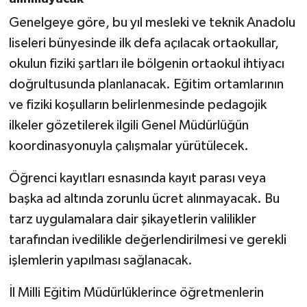
Gümüşhane Müftülüğü
Genelgeye göre, bu yıl mesleki ve teknik Anadolu
liseleri bünyesinde ilk defa açılacak ortaokullar,
Hakkari Müftülüğü
okulun fiziki şartları ile bölgenin ortaokul ihtiyacı
Hatay Müftülüğü
doğrultusunda planlanacak. Eğitim ortamlarının
ve fiziki koşulların belirlenmesinde pedagojik
Iğdır Müftülüğü
ilkeler gözetilerek ilgili Genel Müdürlüğün
koordinasyonuyla çalışmalar yürütülecek.
Isparta Müftülüğü
Öğrenci kayıtları esnasında kayıt parası veya
İstanbul Müftülüğü
başka ad altında zorunlu ücret alınmayacak. Bu
tarz uygulamalara dair şikayetlerin valilikler
İzmir Müftülüğü
tarafından ivedilikle değerlendirilmesi ve gerekli
Kahramanmaraş Müftülüğü
işlemlerin yapılması sağlanacak.
Karabük Müftülüğü
İl Milli Eğitim Müdürlüklerince öğretmenlerin