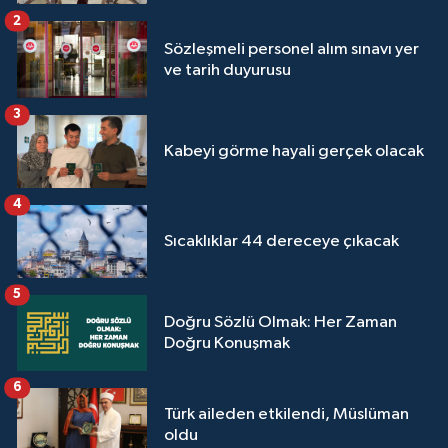
2
Sözleşmeli personel alım sınavı yer
ve tarih duyurusu
3
Kabeyi görme hayali gerçek olacak
4
Sıcaklıklar 44 dereceye çıkacak
5
Doğru Sözlü Olmak: Her Zaman
Doğru Konuşmak
6
Türk aileden etkilendi, Müslüman
oldu