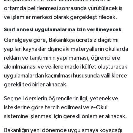
ortamda belirlenmesi sonrasında yürütülecek iş
Konya Müftülüğü
ve işlemler merkezi olarak gerçekleştirilecek.
Kütahya Müftülüğü
Sınıf annesi uygulamalarına izin verilmeyecek
Genelgeye göre, Bakanlıkça ücretsiz dağıtımı
Malatya Müftülüğü
yapılan kaynaklar dışındaki materyallerin okullarda
Manisa Müftülüğü
reklam ve tanıtımının yapılmaması, öğrencilere
aldırılmaması ve velilere maddi külfet oluşturacak
Mardin Müftülüğü
uygulamalardan kaçınılması hususunda valiliklerce
gerekli tedbirler alınacak.
Mersin Müftülüğü
Seçmeli derslerin öğrencilerin ilgi, yetenek ve
Muğla Müftülüğü
isteklerine göre tercih edilmesi ve e-Okul
sistemine işlenmesi için gerekli önlemler alınacak.
Muş Müftülüğü
Bakanlığın yeni dönemde uygulamaya koyacağı
Nevşehir Müftülüğü