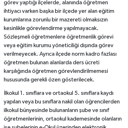
görev yaptığı ilçelerde, alanında öğretmen
Karaman Müftülüğü
ihtiyacı varken başka bir ilçede yer alan eğitim
kurumlarına zorunlu bir mazereti olmaksızın
Kars Müftülüğü
kesinlikle görevlendirme yapılmayacak.
Sözleşmeli öğretmenlere öğretmenlik görevi
Kastamonu Müftülüğü
veya eğitim kurumu yöneticiliği dışında görev
Kayseri Müftülüğü
verilmeyecek. Ayrıca ilçede norm kadro fazlası
öğretmen bulunan alanlarda ders ücreti
Kilis Müftülüğü
karşılığında öğretmen görevlendirilmemesi
hususunda gerekli özen gösterilecek.
Kırıkkale Müftülüğü
İlkokul 1. sınıflara ve ortaokul 5. sınıflara kaydı
Kırklareli Müftülüğü
yapılan veya bu sınıflara nakil olan öğrencilerden
ilkokul bünyesinde bulunanların şube ve sınıf
Kırşehir Müftülüğü
öğretmenlerinin, ortaokul kademesinde olanların
Kocaeli Müftülüğü
ise şubelerinin e-Okul üzerinden elektronik