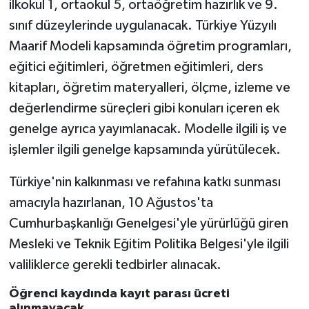
ilkokul 1, ortaokul 5, ortaöğretim hazırlık ve 9.
Diyarbakır Müftülüğü
İhtida Haberleri
sınıf düzeylerinde uygulanacak. Türkiye Yüzyılı
Düzce Müftülüğü
YAŞAM
Maarif Modeli kapsamında öğretim programları,
eğitici eğitimleri, öğretmen eğitimleri, ders
Edirne Müftülüğü
kitapları, öğretim materyalleri, ölçme, izleme ve
değerlendirme süreçleri gibi konuları içeren ek
Elazığ Müftülüğü
genelge ayrıca yayımlanacak. Modelle ilgili iş ve
Erzincan Müftülüğü
işlemler ilgili genelge kapsamında yürütülecek.
Erzurum Müftülüğü
Türkiye'nin kalkınması ve refahına katkı sunması
amacıyla hazırlanan, 10 Ağustos'ta
Eskişehir Müftülüğü
Cumhurbaşkanlığı Genelgesi'yle yürürlüğü giren
Mesleki ve Teknik Eğitim Politika Belgesi'yle ilgili
Gaziantep Müftülüğü
valiliklerce gerekli tedbirler alınacak.
Giresun Müftülüğü
Öğrenci kaydında kayıt parası ücreti
alınmayacak