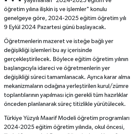
yayımlanan "2024-2025 eğitim ve
öğretim yılına ilişkin iş ve işlemler" konulu
Bitlis Müftülüğü
Sağlık
genelgeye göre, 2024-2025 eğitim öğretim yılı
9 Eylül 2024 Pazartesi günü başlayacak.
Bolu Müftülüğü
Makaleler
Öğretmenlerin mazeret ve isteğe bağlı yer
Burdur Müftülüğü
Ekonomi
değişikliği işlemleri bu ay içerisinde
gerçekleştirilecek. Böylece eğitim öğretim yılının
Bursa Müftülüğü
Duyurular
başlangıcıyla idareci ve öğretmenlerin yer
Çanakkale Müftülüğü
Podcast
değişikliği süreci tamamlanacak. Ayrıca karar alma
mekanizmaların odağına yerleştirilen kurul/zümre
Çankırı Müftülüğü
Bilim, Teknoloji
toplantılarının yapılması için gerekli tüm hazırlıklar
önceden planlanarak süreç titizlikle yürütülecek.
Çorum Müftülüğü
Biyografiler
Türkiye Yüzyılı Maarif Modeli öğretim programları
Denizli Müftülüğü
Diyanet TV
2024-2025 eğitim öğretim yılında, okul öncesi,