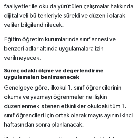
faaliyetler ile okulda yürütülen çalışmalar hakkında
dijital veli bültenleriyle sürekli ve düzenli olarak
Niğde Müftülüğü
veliler bilgilendirilecek.
Ordu Müftülüğü
Eğitim öğretim kurumlarında sınıf annesi ve
Osmaniye Müftülüğü
benzeri adlar altında uygulamalara izin
verilmeyecek.
Rize Müftülüğü
Süreç odaklı ölçme ve değerlendirme
uygulamaları benimsenecek
Sakarya Müftülüğü
Genelgeye göre, ilkokul 1. sınıf öğrencilerinin
Samsun Müftülüğü
okuma ve yazmayı öğrenmelerine ilişkin
düzenlenmek istenen etkinlikler okuldaki tüm 1.
Siirt Müftülüğü
sınıf öğrencileri için ortak olarak mayıs ayının ikinci
haftasından sonra planlanacak.
Sinop Müftülüğü