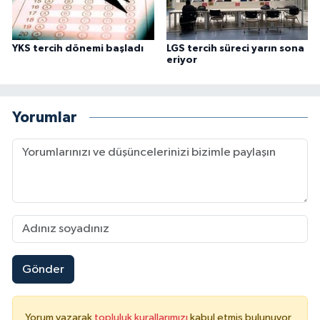
YKS tercih dönemi başladı
LGS tercih süreci yarın sona
eriyor
Yorumlar
Gönder
Yorum yazarak
topluluk kurallarımızı
kabul etmiş bulunuyor