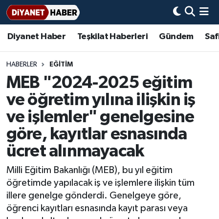
Diyanet Haber
Teşkilat Haberleri
Gündem
Saf
Diyanet Haber
Adana Müftülüğü
Bir Ayet
Aile Dergisi
İmam Hatip Okulları
Başmakale
Hadis-i Şerifler
Nöbetçi Eczaneler
Teşkilat Haberleri
Adıyaman Müftülüğü
Bir Hikaye
Aylık Dergi
Hayat Okumaları
Hava Durumu
HABERLER
EĞİTİM
MEB "2024-2025 eğitim
Afyonkarahisar Müftülüğü
Gündem
Biyografiler
Ankara Namaz Vakitleri
ve öğretim yılına ilişkin iş
Ağrı Müftülüğü
#Keşfet
Dini kavramlar
Trafik Durumu
ve işlemler" genelgesine
göre, kayıtlar esnasında
Aksaray Müftülüğü
Diyanet Bilgi
Basında Bugün
Süper Lig Puan Durumu ve Fikstür
ücret alınmayacak
Amasya Müftülüğü
Diyanet Takvimi
DİYANET eKİTAP
Tüm Manşetler
Milli Eğitim Bakanlığı (MEB), bu yıl eğitim
öğretimde yapılacak iş ve işlemlere ilişkin tüm
Ankara Müftülüğü
Dualar
Diyanet Dergi
Son Dakika Haberleri
illere genelge gönderdi. Genelgeye göre,
öğrenci kayıtları esnasında kayıt parası veya
Antalya Müftülüğü
Hadislerle İslam
TDV
Haber Arşivi