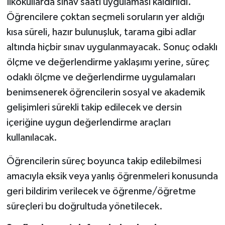
İlkokullarda sınav saati uygulaması kaldırıldı.
Sivas Müftülüğü
Öğrencilere çoktan seçmeli soruların yer aldığı
Şanlıurfa Müftülüğü
kısa süreli, hazır bulunuşluk, tarama gibi adlar
altında hiçbir sınav uygulanmayacak. Sonuç odaklı
Şırnak Müftülüğü
ölçme ve değerlendirme yaklaşımı yerine, süreç
odaklı ölçme ve değerlendirme uygulamaları
Tekirdağ Müftülüğü
benimsenerek öğrencilerin sosyal ve akademik
gelişimleri sürekli takip edilecek ve dersin
Tokat Müftülüğü
içeriğine uygun değerlendirme araçları
Trabzon Müftülüğü
kullanılacak.
Tunceli Müftülüğü
Öğrencilerin süreç boyunca takip edilebilmesi
amacıyla eksik veya yanlış öğrenmeleri konusunda
Uşak Müftülüğü
geri bildirim verilecek ve öğrenme/öğretme
süreçleri bu doğrultuda yönetilecek.
Van Müftülüğü