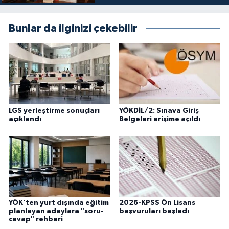
Karaman Müftülüğü
Bunlar da ilginizi çekebilir
Kars Müftülüğü
Kastamonu Müftülüğü
Kayseri Müftülüğü
LGS yerleştirme sonuçları
YÖKDİL/2: Sınava Giriş
Kilis Müftülüğü
açıklandı
Belgeleri erişime açıldı
Kırıkkale Müftülüğü
Kırklareli Müftülüğü
Kırşehir Müftülüğü
YÖK'ten yurt dışında eğitim
2026-KPSS Ön Lisans
planlayan adaylara "soru-
başvuruları başladı
cevap" rehberi
Kocaeli Müftülüğü