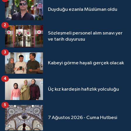
Yalova Müftülüğü
Duyduğu ezanla Müslüman oldu
Yozgat Müftülüğü
2
Sözleşmeli personel alım sınavı yer
Zonguldak Müftülüğü
ve tarih duyurusu
3
Kabeyi görme hayali gerçek olacak
4
Üç kız kardeşin hafızlık yolculuğu
5
7 Ağustos 2026 - Cuma Hutbesi