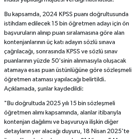
Bu kapsamda, 2024 KPSS puanı doğrultusunda
Bitlis Müftülüğü
Sağlık
istihdam edilecek 15 bin öğretmen adayı için ön
Bolu Müftülüğü
Makaleler
başvuruların alınıp puan sıralamasına göre alan
kontenjanlarının üç katı adayın sözlü sınava
Burdur Müftülüğü
Ekonomi
çağrılacağı, sonrasında KPSS ve sözlü sınav
puanlarının yüzde 50'sinin alınmasıyla oluşacak
Bursa Müftülüğü
Duyurular
atamaya esas puan üstünlüğüne göre sözleşmeli
Çanakkale Müftülüğü
Podcast
öğretmen ataması yapılacağı belirtildi.
Açıklamada, şunlar kaydedildi:
Çankırı Müftülüğü
Bilim, Teknoloji
"Bu doğrultuda 2025 yılı 15 bin sözleşmeli
Çorum Müftülüğü
Biyografiler
öğretmen alımı kapsamında, alanlar itibarıyla
kontenjan dağılımı ve başvuruya ilişkin diğer
Denizli Müftülüğü
Diyanet TV
detayların yer alacağı duyuru, 18 Nisan 2025'te