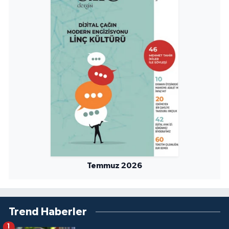
Sivas Müftülüğü
Şanlıurfa Müftülüğü
Şırnak Müftülüğü
Tekirdağ Müftülüğü
Tokat Müftülüğü
Trabzon Müftülüğü
Tunceli Müftülüğü
Temmuz 2026
Uşak Müftülüğü
Trend Haberler
Van Müftülüğü
1