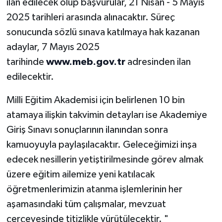
ilan edilecek olup başvurular, 21 Nisan - 5 Mayıs
Diyarbakır Müftülüğü
İhtida Haberleri
2025 tarihleri arasında alınacaktır. Süreç
Düzce Müftülüğü
YAŞAM
sonucunda sözlü sınava katılmaya hak kazanan
adaylar, 7 Mayıs 2025
Edirne Müftülüğü
tarihinde
www.meb.gov.tr
adresinden ilan
edilecektir.
Elazığ Müftülüğü
Milli Eğitim Akademisi için belirlenen 10 bin
Erzincan Müftülüğü
atamaya ilişkin takvimin detayları ise Akademiye
Giriş Sınavı sonuçlarının ilanından sonra
Erzurum Müftülüğü
kamuoyuyla paylaşılacaktır. Geleceğimizi inşa
Eskişehir Müftülüğü
edecek nesillerin yetiştirilmesinde görev almak
üzere eğitim ailemize yeni katılacak
Gaziantep Müftülüğü
öğretmenlerimizin atanma işlemlerinin her
aşamasındaki tüm çalışmalar, mevzuat
Giresun Müftülüğü
çerçevesinde titizlikle yürütülecektir. "