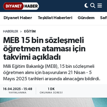
Diyanet Haber
Teşkilat Haberleri
Gündem
Saf
Diyanet Haber
Adana Müftülüğü
Bir Ayet
Aile Dergisi
İmam Hatip Okulları
Başmakale
Hadis-i Şerifler
Nöbetçi Eczaneler
Teşkilat Haberleri
Adıyaman Müftülüğü
Bir Hikaye
Aylık Dergi
Hayat Okumaları
Hava Durumu
HABERLER
EĞİTİM
MEB 15 bin sözleşmeli
Afyonkarahisar Müftülüğü
Gündem
Biyografiler
Ankara Namaz Vakitleri
öğretmen ataması için
Ağrı Müftülüğü
#Keşfet
Dini kavramlar
Trafik Durumu
takvimi açıkladı
Milli Eğitim Bakanlığı (MEB), 15 bin sözleşmeli
Aksaray Müftülüğü
Diyanet Bilgi
Basında Bugün
Süper Lig Puan Durumu ve Fikstür
öğretmen alımı için başvuruların 21 Nisan - 5
Mayıs 2025 tarihleri arasında alınacağını bildirdi.
Amasya Müftülüğü
Diyanet Takvimi
DİYANET eKİTAP
Tüm Manşetler
16.04.2025 - 15:48
1 DK
Ankara Müftülüğü
Dualar
Diyanet Dergi
Son Dakika Haberleri
YAYINLANMA
OKUNMA SÜRESI
Antalya Müftülüğü
Hadislerle İslam
TDV
Haber Arşivi