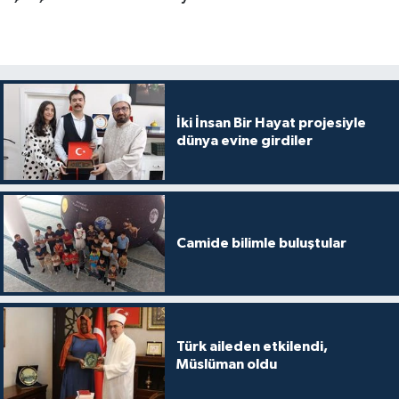
Gümüşhane Müftülüğü
Hakkari Müftülüğü
Hatay Müftülüğü
İki İnsan Bir Hayat projesiyle
dünya evine girdiler
Iğdır Müftülüğü
Isparta Müftülüğü
İstanbul Müftülüğü
Camide bilimle buluştular
İzmir Müftülüğü
Kahramanmaraş Müftülüğü
Türk aileden etkilendi,
Müslüman oldu
Karabük Müftülüğü