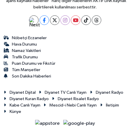
"ajans kaynaklı haberler" hariç diğer haberlerin AKTİF LİNK kaynak
belirtilerek kullanılması serbesttir.
Nöbetçi Eczaneler
Hava Durumu
Namaz Vakitleri
Trafik Durumu
Puan Durumu ve Fikstür
Tüm Manşetler
Son Dakika Haberleri
Diyanet Dijital
Diyanet TV Canlı Yayın
Diyanet Radyo
Diyanet Kuran Radyo
Diyanet Risalet Radyo
Kabe Canlı Yayın
Mescid-i Nebi Canlı Yayın
İletişim
Künye