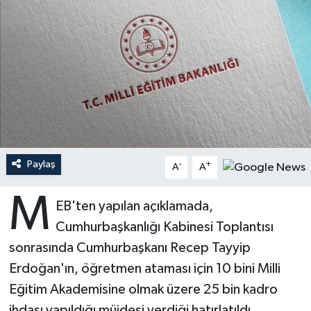
Ardahan Müftülüğü
Kudüs
Hutbeler
Artvin Müftülüğü
Kurban
DİYANET AKADEMİ
Aydın Müftülüğü
Mukabele
DİYANET GENÇLİK
Balıkesir Müftülüğü
Peygamberimizin Hayatı
DİYANET RADYO/TV
Paylaş
-
+
Bartın Müftülüğü
Ramazan
DEPREM
A
A
M
Batman Müftülüğü
Sahabeler
Dünya
EB'ten yapılan açıklamada,
Cumhurbaşkanlığı Kabinesi Toplantısı
Bayburt Müftülüğü
Zekat
Eğitim
sonrasında Cumhurbaşkanı Recep Tayyip
Erdoğan'ın, öğretmen ataması için 10 bini Milli
Bilecik Müftülüğü
Kültür-Sanat
Eğitim Akademisine olmak üzere 25 bin kadro
Bingöl Müftülüğü
Aile
ihdası yapıldığı müjdesi verdiği hatırlatıldı.