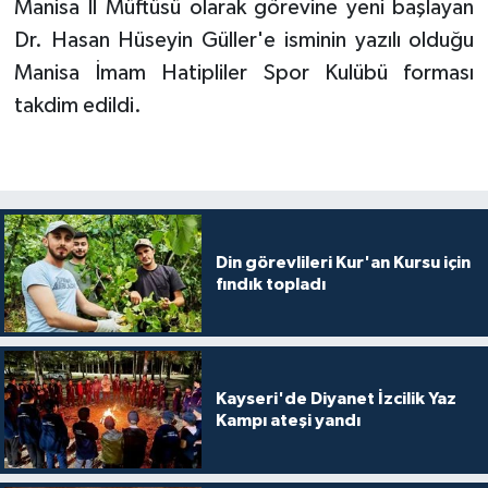
Manisa İl Müftüsü olarak görevine yeni başlayan
Dr. Hasan Hüseyin Güller'e isminin yazılı olduğu
Konya Müftülüğü
Manisa İmam Hatipliler Spor Kulübü forması
Kütahya Müftülüğü
takdim edildi.
Malatya Müftülüğü
Manisa Müftülüğü
Din görevlileri Kur'an Kursu için
Mardin Müftülüğü
fındık topladı
Mersin Müftülüğü
Muğla Müftülüğü
Kayseri'de Diyanet İzcilik Yaz
Kampı ateşi yandı
Muş Müftülüğü
Nevşehir Müftülüğü