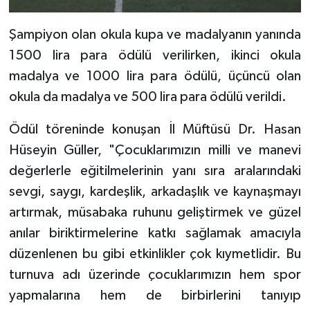
Diyarbakır Müftülüğü
İhtida Haberleri
Şampiyon olan okula kupa ve madalyanın yanında
Düzce Müftülüğü
YAŞAM
1500 lira para ödülü verilirken, ikinci okula
Edirne Müftülüğü
madalya ve 1000 lira para ödülü, üçüncü olan
okula da madalya ve 500 lira para ödülü verildi.
Elazığ Müftülüğü
Ödül töreninde konuşan İl Müftüsü Dr. Hasan
Erzincan Müftülüğü
Hüseyin Güller, "Çocuklarımızın milli ve manevi
değerlerle eğitilmelerinin yanı sıra aralarındaki
Erzurum Müftülüğü
sevgi, saygı, kardeşlik, arkadaşlık ve kaynaşmayı
artırmak, müsabaka ruhunu geliştirmek ve güzel
Eskişehir Müftülüğü
anılar biriktirmelerine katkı sağlamak amacıyla
Gaziantep Müftülüğü
düzenlenen bu gibi etkinlikler çok kıymetlidir. Bu
turnuva adı üzerinde çocuklarımızın hem spor
Giresun Müftülüğü
yapmalarına hem de birbirlerini tanıyıp