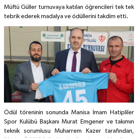
Müftü Güller turnuvaya katılan öğrencileri tek tek
Karaman Müftülüğü
tebrik ederek madalya ve ödüllerini takdim etti.
Kars Müftülüğü
Kastamonu Müftülüğü
Kayseri Müftülüğü
Kilis Müftülüğü
Kırıkkale Müftülüğü
Kırklareli Müftülüğü
Ödül töreninin sonunda Manisa İmam Hatipliler
Kırşehir Müftülüğü
Spor Kulübü Başkanı Murat Emgener ve takımın
teknik sorumlusu Muharrem Kazer tarafından,
Kocaeli Müftülüğü