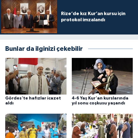
Rize’de kız Kur’an kursu için
Niğde Müftülüğü
protokol imzalandı
Ordu Müftülüğü
Osmaniye Müftülüğü
Bunlar da ilginizi çekebilir
Rize Müftülüğü
Sakarya Müftülüğü
Samsun Müftülüğü
Gördes'te hafızlar icazet
4-6 Yaş Kur'an kurslarında
aldı
yıl sonu coşkusu yaşandı
Siirt Müftülüğü
Sinop Müftülüğü