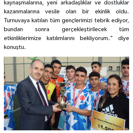
kaynaşmalarına, yeni arkadaşlıklar ve dostluklar
Gümüşhane Müftülüğü
kazanmalarına vesile olan bir ekinlik oldu.
Turnuvaya katılan tüm gençlerimizi tebrik ediyor,
Hakkari Müftülüğü
bundan sonra gerçekleştirilecek tüm
Hatay Müftülüğü
etkinliklerimize katılımlarını bekliyorum." diye
konuştu.
Iğdır Müftülüğü
Isparta Müftülüğü
İstanbul Müftülüğü
İzmir Müftülüğü
Kahramanmaraş Müftülüğü
Karabük Müftülüğü