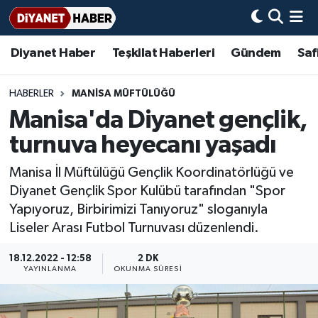
Diyanet Haber
Teşkilat Haberleri
Gündem
Saf
Diyanet Haber
Adana Müftülüğü
Bir Ayet
Aile Dergisi
İmam Hatip Okulları
Başmakale
Hadis-i Şerifler
Nöbetçi Eczaneler
Teşkilat Haberleri
Adıyaman Müftülüğü
Bir Hikaye
Aylık Dergi
Hayat Okumaları
Hava Durumu
HABERLER
MANISA MÜFTÜLÜĞÜ
Manisa'da Diyanet gençlik,
Afyonkarahisar Müftülüğü
Gündem
Biyografiler
Ankara Namaz Vakitleri
turnuva heyecanı yaşadı
Ağrı Müftülüğü
#Keşfet
Dini kavramlar
Trafik Durumu
Manisa İl Müftülüğü Gençlik Koordinatörlüğü ve
Diyanet Gençlik Spor Kulübü tarafından "Spor
Aksaray Müftülüğü
Diyanet Bilgi
Basında Bugün
Süper Lig Puan Durumu ve Fikstür
Yapıyoruz, Birbirimizi Tanıyoruz" sloganıyla
Liseler Arası Futbol Turnuvası düzenlendi.
Amasya Müftülüğü
Diyanet Takvimi
DİYANET eKİTAP
Tüm Manşetler
18.12.2022 - 12:58
2 DK
Ankara Müftülüğü
Dualar
Diyanet Dergi
Son Dakika Haberleri
YAYINLANMA
OKUNMA SÜRESI
Antalya Müftülüğü
Hadislerle İslam
TDV
Haber Arşivi