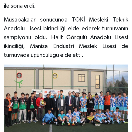
ile sona erdi.
Bitlis Müftülüğü
Sağlık
Müsabakalar sonucunda TOKİ Mesleki Teknik
Anadolu Lisesi birinciliği elde ederek turnuvanın
Bolu Müftülüğü
Makaleler
şampiyonu oldu. Halit Görgülü Anadolu Lisesi
Burdur Müftülüğü
Ekonomi
ikinciliği, Manisa Endüstri Meslek Lisesi de
turnuvada üçüncülüğü elde etti.
Bursa Müftülüğü
Duyurular
Çanakkale Müftülüğü
Podcast
Çankırı Müftülüğü
Bilim, Teknoloji
Çorum Müftülüğü
Biyografiler
Denizli Müftülüğü
Diyanet TV