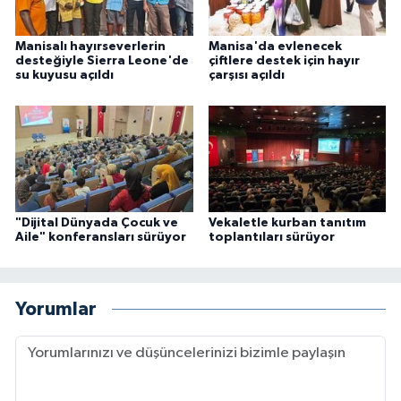
Sivas Müftülüğü
Manisalı hayırseverlerin
Manisa'da evlenecek
Şanlıurfa Müftülüğü
desteğiyle Sierra Leone'de
çiftlere destek için hayır
su kuyusu açıldı
çarşısı açıldı
Şırnak Müftülüğü
Tekirdağ Müftülüğü
Tokat Müftülüğü
"Dijital Dünyada Çocuk ve
Vekaletle kurban tanıtım
Trabzon Müftülüğü
Aile" konferansları sürüyor
toplantıları sürüyor
Tunceli Müftülüğü
Yorumlar
Uşak Müftülüğü
Van Müftülüğü