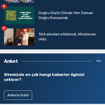
5
Doğru Sözlü Olmak: Her Zaman
Doğru Konuşmak
6
Türk aileden etkilendi, Müslüman
oldu
Anket
Sitemizde en çok hangi haberler ilginizi
çekiyor?
Ankete Katıl