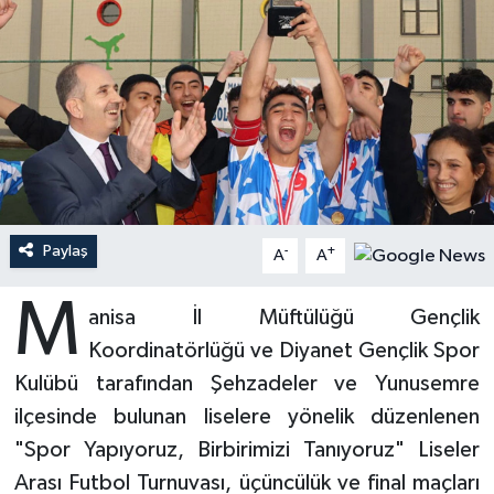
Ardahan Müftülüğü
Kudüs
Hutbeler
Artvin Müftülüğü
Kurban
DİYANET AKADEMİ
Aydın Müftülüğü
Mukabele
DİYANET GENÇLİK
Balıkesir Müftülüğü
Peygamberimizin Hayatı
DİYANET RADYO/TV
Paylaş
-
+
A
A
Bartın Müftülüğü
Ramazan
DEPREM
M
anisa İl Müftülüğü Gençlik
Batman Müftülüğü
Sahabeler
Dünya
Koordinatörlüğü ve Diyanet Gençlik Spor
Bayburt Müftülüğü
Zekat
Eğitim
Kulübü tarafından Şehzadeler ve Yunusemre
ilçesinde bulunan liselere yönelik düzenlenen
Bilecik Müftülüğü
Kültür-Sanat
"Spor Yapıyoruz, Birbirimizi Tanıyoruz" Liseler
Arası Futbol Turnuvası, üçüncülük ve final maçları
Bingöl Müftülüğü
Aile