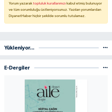
Yorum yazarak
topluluk kurallarımızı
kabul etmiş bulunuyor
Konya Müftülüğü
ve tüm sorumluluğu üstleniyorsunuz. Yazılan yorumlardan
DiyanetHaber hiçbir şekilde sorumlu tutulamaz.
Kütahya Müftülüğü
Malatya Müftülüğü
Yükleniyor...
Manisa Müftülüğü
Mardin Müftülüğü
E-Dergiler
Mersin Müftülüğü
Muğla Müftülüğü
Muş Müftülüğü
Nevşehir Müftülüğü