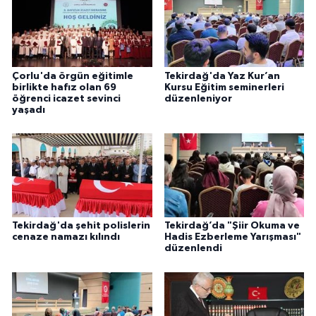
Gümüşhane Müftülüğü
Hakkari Müftülüğü
Çorlu'da örgün eğitimle
Tekirdağ'da Yaz Kur’an
Hatay Müftülüğü
birlikte hafız olan 69
Kursu Eğitim seminerleri
öğrenci icazet sevinci
düzenleniyor
yaşadı
Iğdır Müftülüğü
Isparta Müftülüğü
İstanbul Müftülüğü
Tekirdağ'da şehit polislerin
Tekirdağ’da "Şiir Okuma ve
İzmir Müftülüğü
cenaze namazı kılındı
Hadis Ezberleme Yarışması"
düzenlendi
Kahramanmaraş Müftülüğü
Karabük Müftülüğü