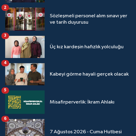
Sivas Müftülüğü
2
Sözleşmeli personel alım sınavı yer
Şanlıurfa Müftülüğü
ve tarih duyurusu
Şırnak Müftülüğü
3
Üç kız kardeşin hafızlık yolculuğu
Tekirdağ Müftülüğü
4
Tokat Müftülüğü
Kabeyi görme hayali gerçek olacak
Trabzon Müftülüğü
5
Tunceli Müftülüğü
Misafirperverlik: İkram Ahlakı
Uşak Müftülüğü
6
Van Müftülüğü
7 Ağustos 2026 - Cuma Hutbesi