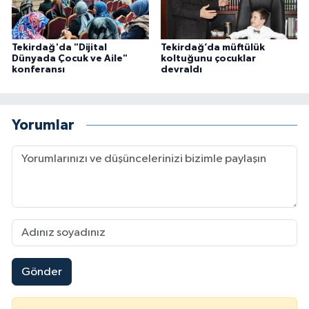
Karaman Müftülüğü
Tekirdağ'da "Dijital
Tekirdağ’da müftülük
Kars Müftülüğü
Dünyada Çocuk ve Aile"
koltuğunu çocuklar
konferansı
devraldı
Kastamonu Müftülüğü
Yorumlar
Kayseri Müftülüğü
Kilis Müftülüğü
Kırıkkale Müftülüğü
Kırklareli Müftülüğü
Kırşehir Müftülüğü
Gönder
Kocaeli Müftülüğü