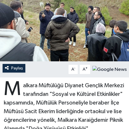
Ardahan Müftülüğü
Kudüs
Hutbeler
Artvin Müftülüğü
Kurban
DİYANET AKADEMİ
Aydın Müftülüğü
Mukabele
DİYANET GENÇLİK
Balıkesir Müftülüğü
Peygamberimizin Hayatı
DİYANET RADYO/TV
Paylaş
-
+
Bartın Müftülüğü
Ramazan
DEPREM
A
A
M
Batman Müftülüğü
Sahabeler
Dünya
alkara Müftülüğü Diyanet Gençlik Merkezi
tarafından "Sosyal ve Kültürel Etkinlikler"
Bayburt Müftülüğü
Zekat
Eğitim
kapsamında, Müftülük Personeliyle beraber İlçe
Müftüsü Sacit Ekerim liderliğinde ortaokul ve lise
Bilecik Müftülüğü
Kültür-Sanat
öğrencilerine yönelik, Malkara Karaiğdemir Piknik
Bingöl Müftülüğü
Aile
Alanında "Doğa Yürüyüşü Etkinliği"