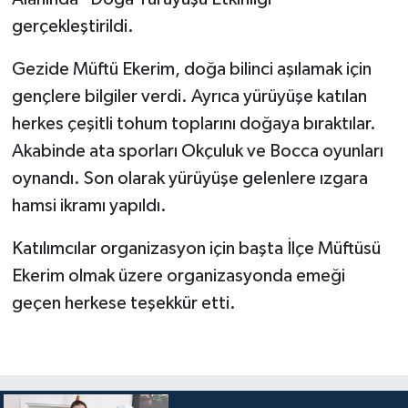
gerçekleştirildi.
Bitlis Müftülüğü
Sağlık
Gezide Müftü Ekerim, doğa bilinci aşılamak için
Bolu Müftülüğü
Makaleler
gençlere bilgiler verdi. Ayrıca yürüyüşe katılan
herkes çeşitli tohum toplarını doğaya bıraktılar.
Burdur Müftülüğü
Ekonomi
Akabinde ata sporları Okçuluk ve Bocca oyunları
oynandı. Son olarak yürüyüşe gelenlere ızgara
Bursa Müftülüğü
Duyurular
hamsi ikramı yapıldı.
Çanakkale Müftülüğü
Podcast
Katılımcılar organizasyon için başta İlçe Müftüsü
Ekerim olmak üzere organizasyonda emeği
Çankırı Müftülüğü
Bilim, Teknoloji
geçen herkese teşekkür etti.
Çorum Müftülüğü
Biyografiler
Denizli Müftülüğü
Diyanet TV