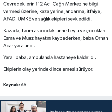
Çevredekilerin 112 Acil Çağrı Merkezine bilgi
vermesi üzerine, kaza yerine jandarma, itfaiye,
Bitlis Müftülüğü
Sağlık
AFAD, UMKE ve sağlık ekipleri sevk edildi.
Bolu Müftülüğü
Makaleler
Kazada, tarım aracındaki anne Leyla ve çocukları
Burdur Müftülüğü
Ekonomi
Esma ve Muaz hayatını kaybederken, baba Orhan
Acar yaralandı.
Bursa Müftülüğü
Duyurular
Yaralı baba, ambulansla hastaneye kaldırıldı.
Çanakkale Müftülüğü
Podcast
Ekiplerin olay yerindeki incelemesi sürüyor.
Çankırı Müftülüğü
Bilim, Teknoloji
Kaynak:
AA
Çorum Müftülüğü
Biyografiler
Denizli Müftülüğü
Diyanet TV