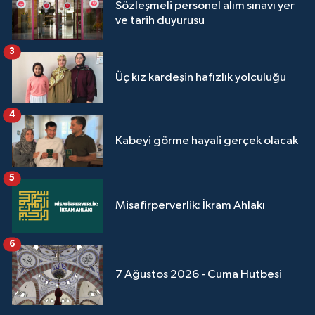
Sözleşmeli personel alım sınavı yer
Sivas Müftülüğü
ve tarih duyurusu
Şanlıurfa Müftülüğü
3
Üç kız kardeşin hafızlık yolculuğu
Şırnak Müftülüğü
Tekirdağ Müftülüğü
4
Kabeyi görme hayali gerçek olacak
Tokat Müftülüğü
5
Trabzon Müftülüğü
Misafirperverlik: İkram Ahlakı
Tunceli Müftülüğü
6
Uşak Müftülüğü
7 Ağustos 2026 - Cuma Hutbesi
Van Müftülüğü