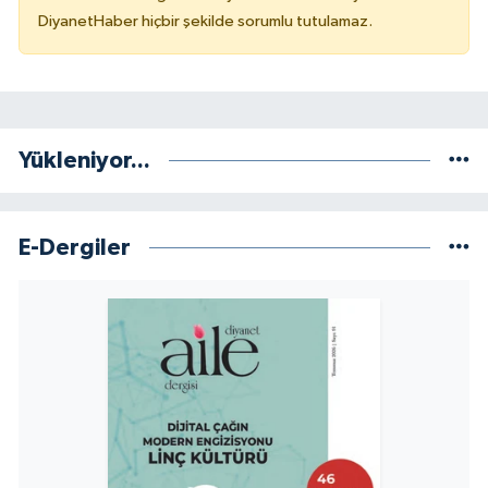
DiyanetHaber hiçbir şekilde sorumlu tutulamaz.
Konya Müftülüğü
Kütahya Müftülüğü
Malatya Müftülüğü
Yükleniyor...
Manisa Müftülüğü
E-Dergiler
Mardin Müftülüğü
Mersin Müftülüğü
Muğla Müftülüğü
Muş Müftülüğü
Nevşehir Müftülüğü