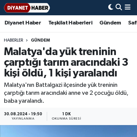
Diyanet Haber
Teşkilat Haberleri
Gündem
Saf
Diyanet Haber
Adana Müftülüğü
Bir Ayet
Aile Dergisi
İmam Hatip Okulları
Başmakale
Hadis-i Şerifler
Nöbetçi Eczaneler
Teşkilat Haberleri
Adıyaman Müftülüğü
Bir Hikaye
Aylık Dergi
Hayat Okumaları
Hava Durumu
HABERLER
GÜNDEM
Malatya'da yük treninin
Afyonkarahisar Müftülüğü
Gündem
Biyografiler
Ankara Namaz Vakitleri
çarptığı tarım aracındaki 3
Ağrı Müftülüğü
#Keşfet
Dini kavramlar
Trafik Durumu
kişi öldü, 1 kişi yaralandı
Malatya'nın Battalgazi ilçesinde yük treninin
Aksaray Müftülüğü
Diyanet Bilgi
Basında Bugün
Süper Lig Puan Durumu ve Fikstür
çarptığı tarım aracındaki anne ve 2 çocuğu öldü,
baba yaralandı.
Amasya Müftülüğü
Diyanet Takvimi
DİYANET eKİTAP
Tüm Manşetler
30.08.2024 - 19:50
1 DK
Ankara Müftülüğü
Dualar
Diyanet Dergi
Son Dakika Haberleri
YAYINLANMA
OKUNMA SÜRESI
Antalya Müftülüğü
Hadislerle İslam
TDV
Haber Arşivi