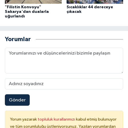
"Filistin Konvoyu"
Sıcaklıklar 44 dereceye
Karaman Müftülüğü
Sakarya'dan dualarla
çıkacak
uğurlandı
Kars Müftülüğü
Kastamonu Müftülüğü
Yorumlar
Kayseri Müftülüğü
Kilis Müftülüğü
Kırıkkale Müftülüğü
Kırklareli Müftülüğü
Gönder
Kırşehir Müftülüğü
Yorum yazarak
topluluk kurallarımızı
kabul etmiş bulunuyor
Kocaeli Müftülüğü
ve tüm sorumluluğu üstleniyorsunuz. Yazılan yorumlardan