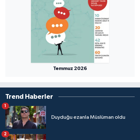
Niğde Müftülüğü
Ordu Müftülüğü
Osmaniye Müftülüğü
Rize Müftülüğü
Temmuz 2026
Sakarya Müftülüğü
Samsun Müftülüğü
Trend Haberler
1
Siirt Müftülüğü
Duyduğu ezanla Müslüman oldu
Sinop Müftülüğü
2