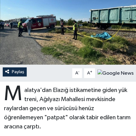
Ardahan Müftülüğü
Kudüs
Hutbeler
Artvin Müftülüğü
Kurban
DİYANET AKADEMİ
Aydın Müftülüğü
Mukabele
DİYANET GENÇLİK
Balıkesir Müftülüğü
Peygamberimizin Hayatı
DİYANET RADYO/TV
Paylaş
-
+
Bartın Müftülüğü
Ramazan
DEPREM
A
A
M
Batman Müftülüğü
Sahabeler
Dünya
alatya'dan Elazığ istikametine giden yük
treni, Ağılyazı Mahallesi mevkisinde
Bayburt Müftülüğü
Zekat
Eğitim
raylardan geçen ve sürücüsü henüz
öğrenilemeyen "patpat" olarak tabir edilen tarım
Bilecik Müftülüğü
Kültür-Sanat
aracına çarptı.
Bingöl Müftülüğü
Aile