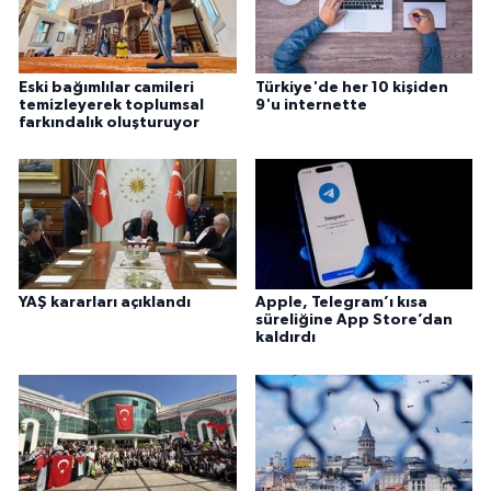
Gümüşhane Müftülüğü
Hakkari Müftülüğü
Eski bağımlılar camileri
Türkiye'de her 10 kişiden
temizleyerek toplumsal
9'u internette
farkındalık oluşturuyor
Hatay Müftülüğü
Iğdır Müftülüğü
Isparta Müftülüğü
İstanbul Müftülüğü
YAŞ kararları açıklandı
Apple, Telegram’ı kısa
süreliğine App Store’dan
kaldırdı
İzmir Müftülüğü
Kahramanmaraş Müftülüğü
Karabük Müftülüğü